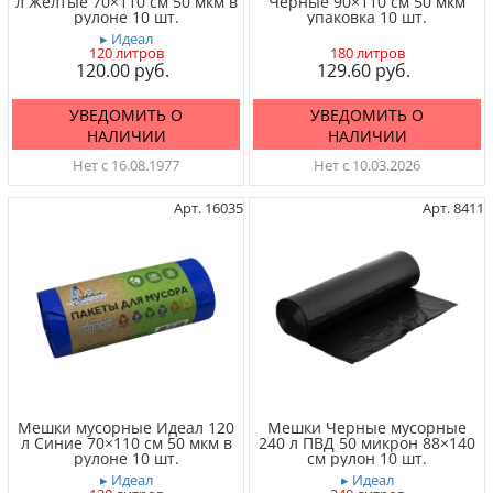
л Желтые 70×110 см 50 мкм в
Черные 90×110 см 50 мкм
рулоне 10 шт.
упаковка 10 шт.
▸ Идеал
120 литров
180 литров
120.00
129.60
УВЕДОМИТЬ О
УВЕДОМИТЬ О
НАЛИЧИИ
НАЛИЧИИ
Нет с 16.08.1977
Нет с 10.03.2026
Арт. 16035
Арт. 8411
Мешки мусорные Идеал 120
Мешки Черные мусорные
л Синие 70×110 см 50 мкм в
240 л ПВД 50 микрон 88×140
рулоне 10 шт.
см рулон 10 шт.
▸ Идеал
▸ Идеал