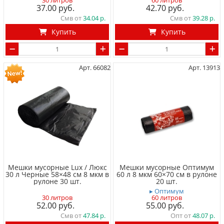
30 литров
60 литров
37.00
42.70
Смв от
34.04
Смв от
39.28
Купить
Купить
Арт. 66082
Арт. 13913
Мешки мусорные Lux / Люкс
Мешки мусорные Оптимум
30 л Черные 58×48 см 8 мкм в
60 л 8 мкм 60×70 см в рулоне
рулоне 30 шт.
20 шт.
▸ Оптимум
30 литров
60 литров
52.00
55.00
Смв от
47.84
Опт от
48.07