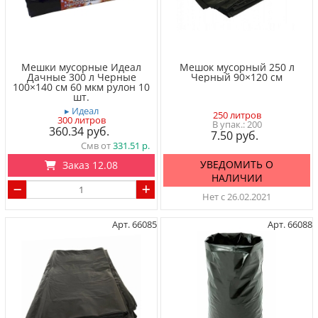
Мешки мусорные Идеал
Мешок мусорный 250 л
Дачные 300 л Черные
Черный 90×120 см
100×140 см 60 мкм рулон 10
шт.
▸ Идеал
250 литров
300 литров
200
360.34
7.50
Смв от
331.51
УВЕДОМИТЬ О
Заказ 12.08
НАЛИЧИИ
Нет с 26.02.2021
Арт. 66085
Арт. 66088