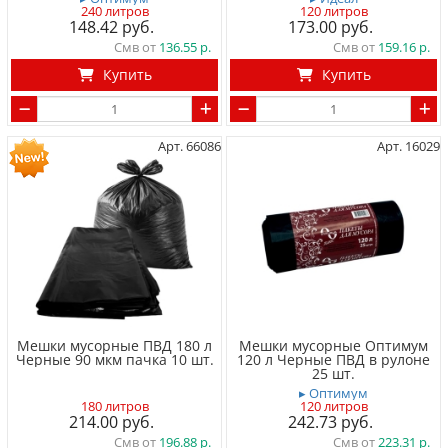
240 литров
120 литров
148.42
173.00
Смв от
136.55
Смв от
159.16
Купить
Купить
Арт. 66086
Арт. 16029
Мешки мусорные ПВД 180 л
Мешки мусорные Оптимум
Черные 90 мкм пачка 10 шт.
120 л Черные ПВД в рулоне
25 шт.
▸ Оптимум
180 литров
120 литров
214.00
242.73
Смв от
196.88
Смв от
223.31