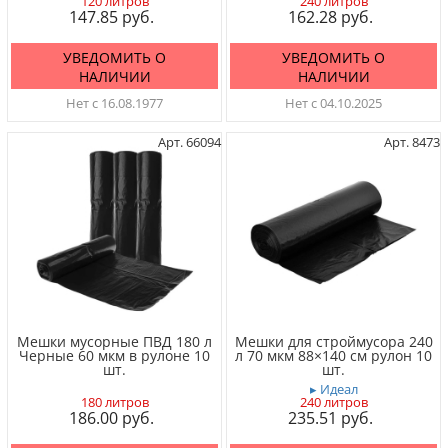
120 литров
240 литров
147.85
162.28
УВЕДОМИТЬ О
УВЕДОМИТЬ О
НАЛИЧИИ
НАЛИЧИИ
Нет с 16.08.1977
Нет с 04.10.2025
Арт. 66094
Арт. 8473
Мешки мусорные ПВД 180 л
Мешки для строймусора 240
Черные 60 мкм в рулоне 10
л 70 мкм 88×140 см рулон 10
шт.
шт.
▸ Идеал
180 литров
240 литров
186.00
235.51