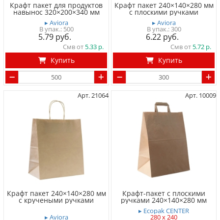
Крафт пакет для продуктов
Крафт пакет 240×140×280 мм
навынос 320×200×340 мм
с плоскими ручками
▸ Aviora
▸ Aviora
500
300
5.79
6.22
Смв от
5.33
Смв от
5.72
Купить
Купить
Арт. 21064
Арт. 10009
Крафт пакет 240×140×280 мм
Крафт-пакет с плоскими
с кручеными ручками
ручками 240×140×280 мм
▸ Ecopak CENTER
▸ Aviora
280 x 240