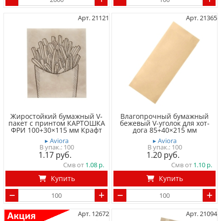
Арт. 21121
Арт. 21365
Жиростойкий бумажный V-
Влагопрочный бумажный
пакет с принтом КАРТОШКА
бежевый V-уголок для хот-
ФРИ 100+30×115 мм Крафт
дога 85+40×215 мм
▸ Aviora
▸ Aviora
100
100
1.17
1.20
Смв от
1.08
Смв от
1.10
Купить
Купить
Арт. 12672
Арт. 21094