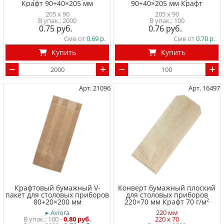
Крафт 90+40×205 мм
90+40×205 мм Крафт
205 x 90
205 x 90
2000
100
0.75
0.76
Смв от
0.69
Смв от
0.70
Купить
Купить
Арт. 21096
Арт. 16497
Крафтовый бумажный V-
Конверт бумажный плоский
пакет для столовых приборов
для столовых приборов
80+20×200 мм
220×70 мм Крафт 70 г/м²
▸ Aviora
220 мм
100
-
0.80 руб.
220 x 70