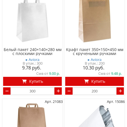
Белый пакет 240×140×280 мм
Крафт пакет 350×150×450 мм
с плоскими ручками
с кручеными ручками
▸ Aviora
▸ Aviora
300
200
9.78
10.30
Смв от
9.00
Смв от
9.48
Купить
Купить
Арт. 21083
Арт. 15086