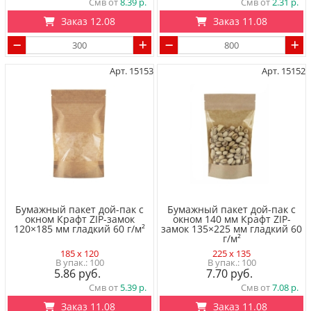
Смв от
8.39
Смв от
2.31
Заказ 12.08
Заказ 11.08
Арт. 15153
Арт. 15152
Бумажный пакет дой-пак с
Бумажный пакет дой-пак с
окном Крафт ZIP-замок
окном 140 мм Крафт ZIP-
120×185 мм гладкий 60 г/м²
замок 135×225 мм гладкий 60
г/м²
185 x 120
225 x 135
100
100
5.86
7.70
Смв от
5.39
Смв от
7.08
Заказ 11.08
Заказ 11.08