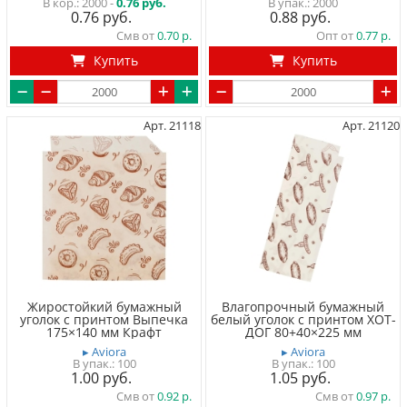
2000 -
0.76 руб.
2000
0.76
0.88
Смв от
0.70
Опт от
0.77
Купить
Купить
Арт. 21118
Арт. 21120
Жиростойкий бумажный
Влагопрочный бумажный
уголок с принтом Выпечка
белый уголок с принтом ХОТ-
175×140 мм Крафт
ДОГ 80+40×225 мм
▸ Aviora
▸ Aviora
100
100
1.00
1.05
Смв от
0.92
Смв от
0.97