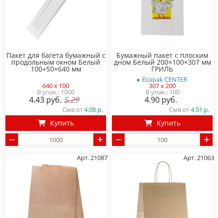
Пакет для багета бумажный с
Бумажный пакет с плоским
продольным окном Белый
дном Белый 200×100×307 мм
100+50×640 мм
ГРИЛЬ
▸ Ecopak CENTER
640 x 100
307 x 200
1000
100
4.43
5.29
4.90
Смв от
4.08
Смв от
4.51
Купить
Купить
Арт. 21087
Арт. 21063