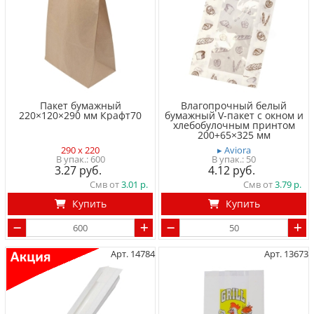
Пакет бумажный
Влагопрочный белый
220×120×290 мм Крафт70
бумажный V-пакет с окном и
хлебобулочным принтом
200+65×325 мм
290 x 220
▸ Aviora
600
50
3.27
4.12
Смв от
3.01
Смв от
3.79
Купить
Купить
Арт. 14784
Арт. 13673