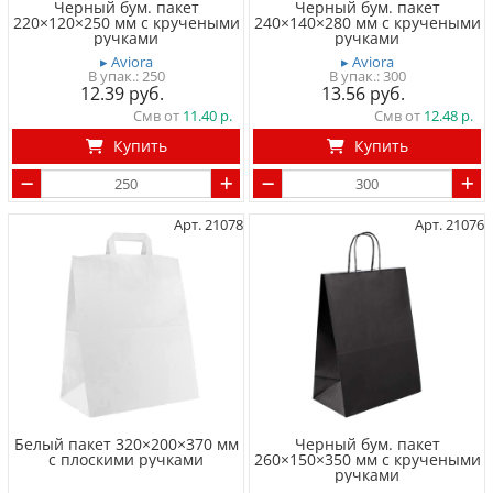
Чeрный бум. пакет
Чeрный бум. пакет
220×120×250 мм с кручеными
240×140×280 мм с кручеными
ручками
ручками
▸ Aviora
▸ Aviora
250
300
12.39
13.56
Смв от
11.40
Смв от
12.48
Купить
Купить
Арт. 21078
Арт. 21076
Белый пакет 320×200×370 мм
Чeрный бум. пакет
с плоскими ручками
260×150×350 мм с кручеными
ручками