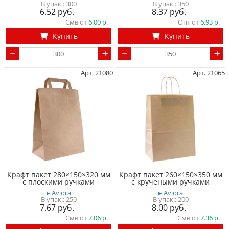
300
350
6.52
8.37
Смв от
6.00
Опт от
6.93
Купить
Купить
Арт. 21080
Арт. 21065
Крафт пакет 280×150×320 мм
Крафт пакет 260×150×350 мм
с плоскими ручками
с кручеными ручками
▸ Aviora
▸ Aviora
250
200
7.67
8.00
Смв от
7.06
Смв от
7.36