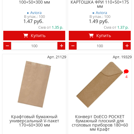
100+50×300 мм
КАРТОШКА ФРИ 110+50×175
мм
▸ Aviora
▸ Aviora
100
100
1.47
1.49
Смв от
1.35
Смв от
1.37
Купить
Купить
Арт. 21129
Арт. 19329
4
Крафтовый бумажный
Конверт DoECO POCKET
универсальный V-пакет
бумажный плоский для
170+60×300 мм
столовых приборов 180×60
мм Крафт