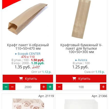
Крафт пакет V-образный
Крафтовый бумажный V-
110+50×470 мм
пакет для бутылки
100+50×300 мм
▸ Ecopak CENTER
470 x 110
100
-
1.50 руб.
▸ Aviora
2000 -
1.35 руб.
100
1.35
2.02
1.25
Опт от
1.12
Смв от
1.15
Купить
Купить
Арт. 21119
Арт. 21366