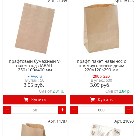
Арт. 21095
Арт. 15123
Крафтовый бумажный V-
Крафт-пакет навынос с
пакет под ЛАВАШ
прямоугольным дном
250+100×400 мм
220×120×290 мм
▸ Aviora
290 x 220
50
600
3.05
3.09
Смв от
2.81
Смв от
2.84
Купить
Купить
Арт. 14787
Арт. 21090