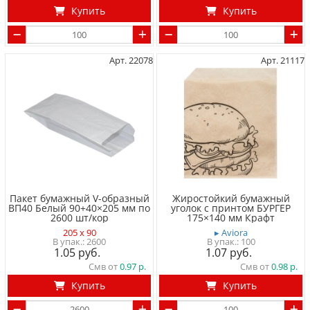
Купить
Купить
Арт. 22078
Арт. 21117
Пакет бумажный V-образный
Жиростойкий бумажный
ВП40 Белый 90+40×205 мм по
уголок с принтом БУРГЕР
2600 шт/кор
175×140 мм Крафт
205 x 90
▸ Aviora
2600
100
1.05
1.07
Смв от
0.97
Смв от
0.98
Купить
Купить