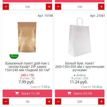
Арт. 15198
Арт. 21061
Мало
Бумажный пакет дой-пак с
Белый бум. пакет
окном Крафт ZIP-замок
260×150×350 мм с кручеными
150×240 мм гладкий 60 г/м²
ручками
240 x 150
▸ Aviora
50
200
7.99
11.24
Смв от
7.35
Смв от
10.34
Заказ 11.08
Заказ 09.08