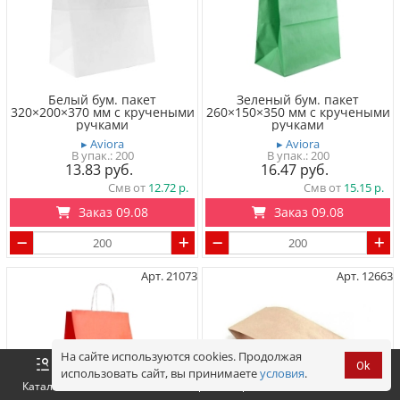
Белый бум. пакет
Зеленый бум. пакет
320×200×370 мм с кручеными
260×150×350 мм с кручеными
ручками
ручками
▸ Aviora
▸ Aviora
200
200
13.83
16.47
Смв от
12.72
Смв от
15.15
Заказ 09.08
Заказ 09.08
Арт. 21073
Арт. 12663
На сайте используются cookies. Продолжая
Ok
использовать сайт, вы принимаете
условия
.
Оформить
Корзина
0 р.
Каталог
Войти