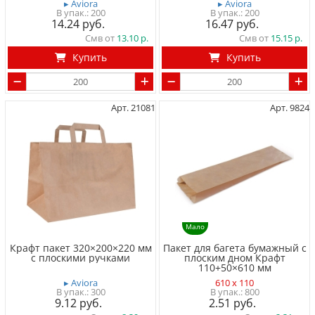
▸ Aviora
▸ Aviora
200
200
14.24
16.47
Смв от
13.10
Смв от
15.15
Купить
Купить
Арт. 21081
Арт. 9824
Мало
Крафт пакет 320×200×220 мм
Пакет для багета бумажный с
с плоскими ручками
плоским дном Крафт
110+50×610 мм
▸ Aviora
610 x 110
300
800
9.12
2.51