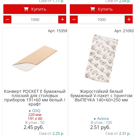
Смв от
1.77
Смв от
2.04
Купить
Купить
Арт. 15359
Арт. 21093
Конверт POCKET E бумажный
Жиростойкий белый
плоский для столовых
бумажный V-пакет с принтом
приборов 191×60 мм белый /
ВЫПЕЧКА 140+60×250 мм
крафт
▸ OSQ
220 мм
191 x 60
▸ Aviora
50
100
2.45
2.51
Смв от
2.25
Смв от
2.31