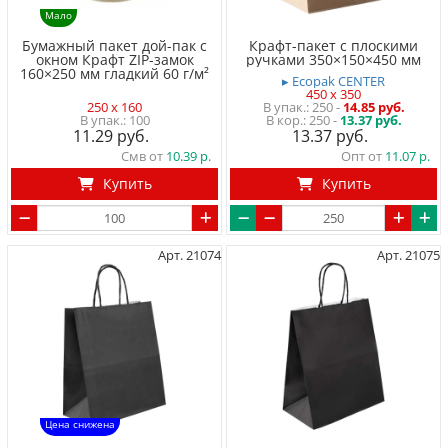
Мало
Бумажный пакет дой-пак с
Крафт-пакет с плоскими
окном Крафт ZIP-замок
ручками 350×150×450 мм
160×250 мм гладкий 60 г/м²
▸ Ecopak CENTER
450 x 350
250 x 160
250
-
14.85 руб.
100
250 -
13.37 руб.
11.29
13.37
Смв от
10.39
Опт от
11.07
Купить
Купить
Арт. 21074
Арт. 21075
Цена снижена