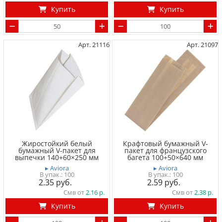
Купить
Купить
Арт. 21116
Арт. 21097
Жиростойкий белый
Крафтовый бумажный V-
бумажный V-пакет для
пакет для французского
выпечки 140+60×250 мм
багета 100+50×640 мм
▸ Aviora
▸ Aviora
100
100
2.35
2.59
Смв от
2.16
Смв от
2.38
Купить
Купить