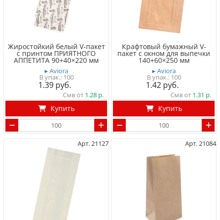
Жиростойкий белый V-пакет
Крафтовый бумажный V-
с принтом ПРИЯТНОГО
пакет с окном для выпечки
АППЕТИТА 90+40×220 мм
140+60×250 мм
▸ Aviora
▸ Aviora
100
100
1.39
1.42
Смв от
1.28
Смв от
1.31
Купить
Купить
Арт. 21127
Арт. 21084