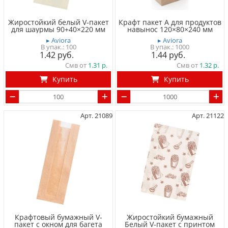
Жиростойкий белый V-пакет
Крафт пакет A для продуктов
для шаурмы 90+40×220 мм
навынос 120×80×240 мм
▸ Aviora
▸ Aviora
100
1000
1.42
1.44
Смв от
1.31
Смв от
1.32
Купить
Купить
Арт. 21089
Арт. 21122
Крафтовый бумажный V-
Жиростойкий бумажный
пакет с окном для багета
Белый V-пакет с принтом