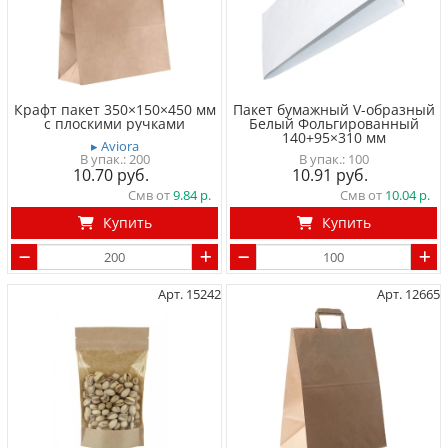
Крафт пакет 350×150×450 мм
Пакет бумажный V-образный
с плоскими ручками
Белый Фольгированный
140+95×310 мм
▸ Aviora
200
100
10.70
10.91
Смв от
9.84
Смв от
10.04
Купить
Купить
Арт. 15242
Арт. 12665