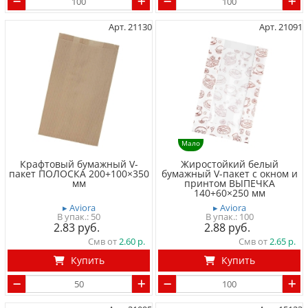
Арт. 21130
Арт. 21091
Мало
Крафтовый бумажный V-
Жиростойкий белый
пакет ПОЛОСКА 200+100×350
бумажный V-пакет с окном и
мм
принтом ВЫПЕЧКА
140+60×250 мм
▸ Aviora
▸ Aviora
50
100
2.83
2.88
Смв от
2.60
Смв от
2.65
Купить
Купить