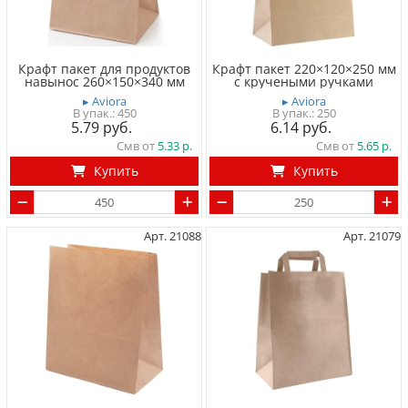
Крафт пакет для продуктов
Крафт пакет 220×120×250 мм
навынос 260×150×340 мм
с кручеными ручками
▸ Aviora
▸ Aviora
450
250
5.79
6.14
Смв от
5.33
Смв от
5.65
Купить
Купить
Арт. 21088
Арт. 21079