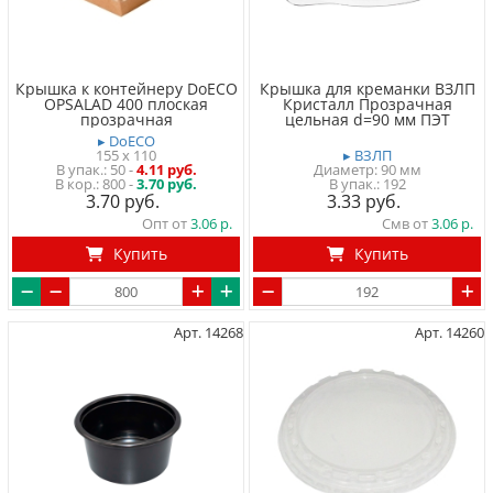
Крышка к контейнеру DoECO
Крышка для креманки ВЗЛП
OPSALAD 400 плоская
Кристалл Прозрачная
прозрачная
цельная d=90 мм ПЭТ
▸ DoECO
155 x 110
▸ ВЗЛП
50
-
4.11 руб.
Диаметр: 90 мм
800 -
3.70 руб.
192
3.70
3.33
Опт от
3.06
Смв от
3.06
Купить
Купить
Арт. 14268
Арт. 14260