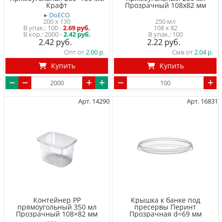
Крафт
Прозрачный 108x82 мм
▸ DoECO
200 x 130
250 мл
100
-
2.69 руб.
108 x 82
2000 -
2.42 руб.
100
2.42
2.22
Опт от
2.00
Смв от
2.04
Купить
Купить
Арт. 14290
Арт. 16831
Контейнер PP
Крышка к банке под
прямоугольный 350 мл
пресервы Перинт
Прозрачный 108×82 мм
Прозрачная d=69 мм