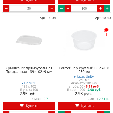
Арт. 14234
Арт. 10943
8
Крышка PP прямоугольная
Контейнер круглый PP d=101
Прозрачная 139×102×9 мм
250 мл
▸ Upax-Unity
250 мл
▸ ПолиЭР
Диаметр: 101 мм
139 x 102
в тубе
50
-
3.31 руб.
100
1000 -
2.98 руб.
2.95
2.98
Смв от
2.71
Смв от
2.74
Купить
Купить