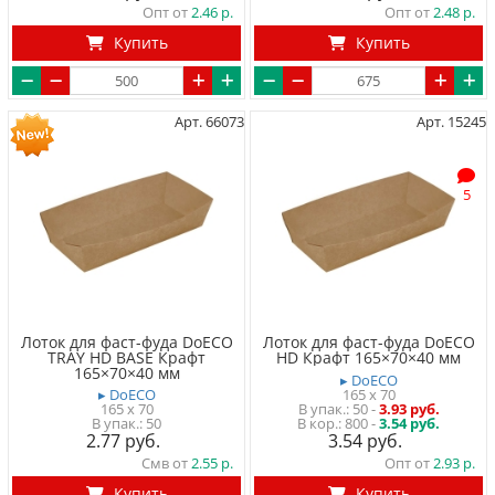
Опт от
2.46
Опт от
2.48
Купить
Купить
Арт. 66073
Арт. 15245
5
Лоток для фаст-фуда DoECO
Лоток для фаст-фуда DoECO
TRAY HD BASE Крафт
HD Крафт 165×70×40 мм
165×70×40 мм
▸ DoECO
▸ DoECO
165 x 70
165 x 70
50
-
3.93 руб.
50
800 -
3.54 руб.
2.77
3.54
Смв от
2.55
Опт от
2.93
Купить
Купить