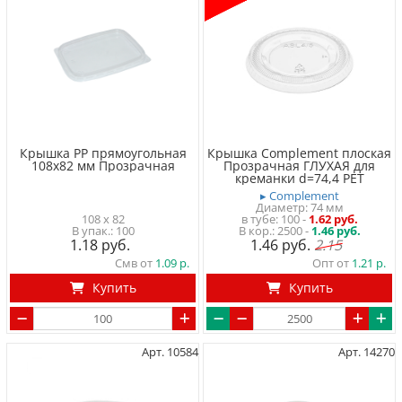
Крышка PP прямоугольная
Крышка Complement плоская
108x82 мм Прозрачная
Прозрачная ГЛУХАЯ для
креманки d=74,4 PET
▸ Complement
Диаметр: 74 мм
108 x 82
в тубе
100
-
1.62 руб.
100
2500 -
1.46 руб.
1.18
1.46
2.15
Смв от
1.09
Опт от
1.21
Купить
Купить
Арт. 10584
Арт. 14270