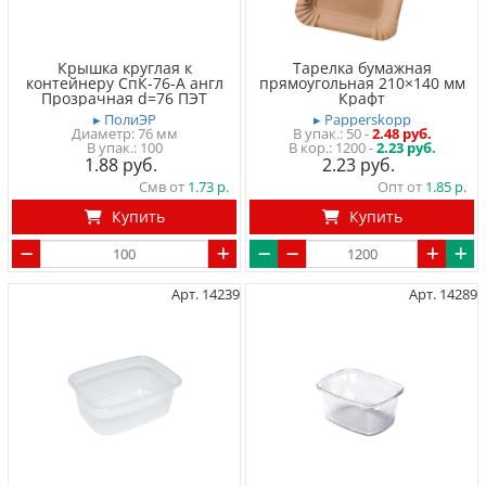
Крышка круглая к
Тарелка бумажная
контейнеру СпК-76-А англ
прямоугольная 210×140 мм
Прозрачная d=76 ПЭТ
Крафт
▸ ПолиЭР
▸ Papperskopp
Диаметр: 76 мм
50
-
2.48 руб.
100
1200 -
2.23 руб.
1.88
2.23
Смв от
1.73
Опт от
1.85
Купить
Купить
Арт. 14239
Арт. 14289