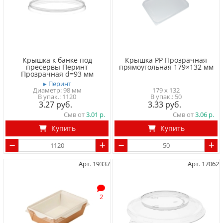
Крышка к банке под
Крышка PP Прозрачная
пресервы Перинт
прямоугольная 179×132 мм
Прозрачная d=93 мм
▸ Перинт
Диаметр: 98 мм
179 x 132
1120
50
3.27
3.33
Смв от
3.01
Смв от
3.06
Купить
Купить
Арт. 19337
Арт. 17062
2