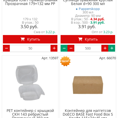
Прозрачная 179×132 мм PP
Белая d=90 300 мл
▸ Papperskopp
300 мл
Диаметр: 90 мм
179 x 132
50
-
4.34 руб.
50
500 -
3.91 руб.
3.50
3.91
Смв от
3.22
Опт от
3.23
Купить
Купить
Арт. 13597
Арт. 66070
PET контейнер с крышкой
Контейнер для наггетсов
СКН 143 ребристый
DoECO BASE Fast Food Box S
Прозрачный 350 мл
Крафт 115×74×45 мм