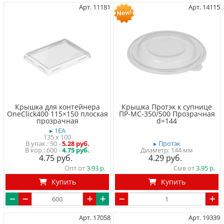
Арт. 11181
Арт. 14115
Крышка для контейнера
Крышка Протэк к супнице
OneClick400 115×150 плоская
ПР-МС-350/500 Прозрачная
прозрачная
d=144
▸ 1EA
135 x 100
50
-
5.28 руб.
▸ Протэк
600 -
4.75 руб.
Диаметр: 144 мм
4.75
4.29
Опт от
3.93
Смв от
3.95
Купить
Купить
Арт. 17058
Арт. 19339