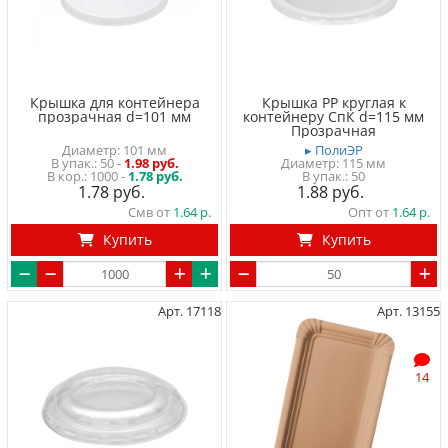
Крышка для контейнера
Крышка PP круглая к
прозрачная d=101 мм
контейнеру СпК d=115 мм
Прозрачная
Диаметр: 101 мм
▸ ПолиЭР
50
-
1.98 руб.
Диаметр: 115 мм
1000 -
1.78 руб.
50
1.78
1.88
Смв от
1.64
Опт от
1.64
Купить
Купить
Арт. 17118
Арт. 13155
14