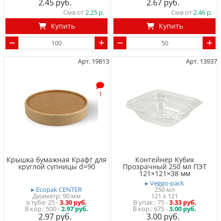
2.45
2.67
Смв от
2.25
Смв от
2.46
Купить
Купить
Арт. 19813
Арт. 13937
1
Крышка бумажная Крафт для
Контейнер Кубик
круглой супницы d=90
Прозрачный 250 мл ПЭТ
121×121×38 мм
▸ Veggo-pack
▸ Ecopak CENTER
250 мл
Диаметр: 90 мм
121 x 121
в тубе
25
-
3.30 руб.
75
-
3.33 руб.
500 -
2.97 руб.
675 -
3.00 руб.
2.97
3.00