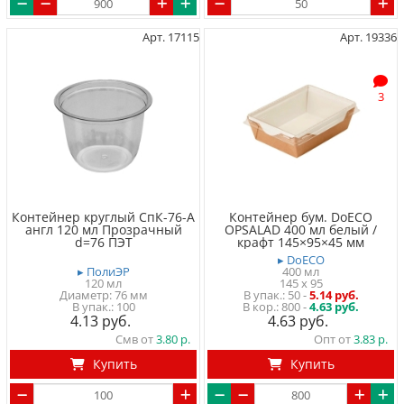
Арт. 17115
Арт. 19336
3
Контейнер круглый СпК-76-А
Контейнер бум. DoECO
англ 120 мл Прозрачный
OPSALAD 400 мл белый /
d=76 ПЭТ
крафт 145×95×45 мм
▸ DoECO
▸ ПолиЭР
400 мл
120 мл
145 x 95
Диаметр: 76 мм
50
-
5.14 руб.
100
800 -
4.63 руб.
4.13
4.63
Смв от
3.80
Опт от
3.83
Купить
Купить