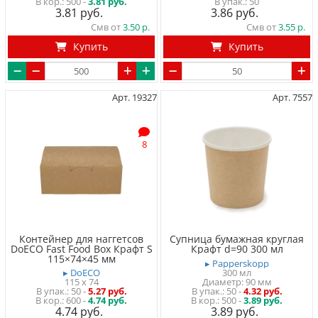
500 -
3.81 руб.
50
3.81
3.86
Смв от
3.50
Смв от
3.55
Купить
Купить
Арт. 19327
Арт. 7557
8
Контейнер для наггетсов
Супница бумажная круглая
DoECO Fast Food Box Крафт S
Крафт d=90 300 мл
115×74×45 мм
▸ Papperskopp
▸ DoECO
300 мл
115 x 74
Диаметр: 90 мм
50
-
5.27 руб.
50
-
4.32 руб.
600 -
4.74 руб.
500 -
3.89 руб.
4.74
3.89