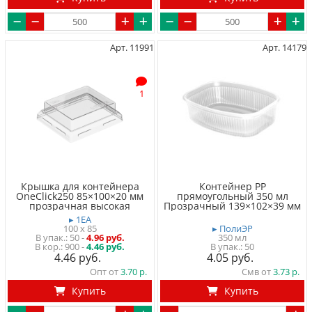
Арт. 11991
Арт. 14179
1
Крышка для контейнера
Контейнер PP
OneClick250 85×100×20 мм
прямоугольный 350 мл
прозрачная высокая
Прозрачный 139×102×39 мм
▸ 1EA
100 x 85
▸ ПолиЭР
50
-
4.96 руб.
350 мл
900 -
4.46 руб.
50
4.46
4.05
Опт от
3.70
Смв от
3.73
Купить
Купить