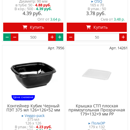
Диаметр: 90 мм
▸ OSQ
в тубе
50
-
4.88 руб.
165 x 70
500 -
4.39 руб.
50
4.39
3.78
Опт от
3.64
Смв от
3.48
Купить
Купить
Арт. 7956
Арт. 14261
Цена снижена
Контейнер Кубик Черный
Крышка СТП плоская
ПЭТ 375 мл 126×126×52 мм
прямоугольная Прозрачная
179×132×9 мм PP
▸ Veggo-pack
375 мл
126 x 126
▸ ПолиЭР
50
-
4.23 руб.
179 x 132