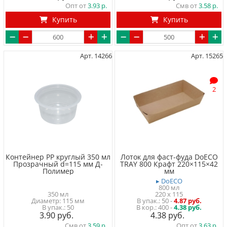
Опт от
3.93
Смв от
3.58
Купить
Купить
Арт. 14266
Арт. 15265
2
Контейнер PP круглый 350 мл
Лоток для фаст-фуда DoECO
Прозрачный d=115 мм Д-
TRAY 800 Крафт 220×115×42
Полимер
мм
▸ DoECO
800 мл
350 мл
220 x 115
Диаметр: 115 мм
50
-
4.87 руб.
50
400 -
4.38 руб.
3.90
4.38
Смв от
3.59
Опт от
3.63