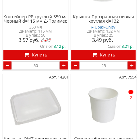
Контейнер PP круглый 350 мл
Крышка Прозрачная низкая
Черный d=115 мм Д-Полимер
круглая d=132
350 мл
▸ Upax-Unity
Диаметр: 115 мм
Диаметр: 132 мм
50
25
3.57
4.85
3.49
Опт от
3.12
Смв от
3.21
Купить
Купить
Арт. 14201
Арт. 7554
2
Крышка ЮМТ прямоугольная
Супница бумажная круглая