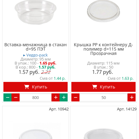
Вставка-менажница в стакан
Крышка PP к контейнеру Д-
d=95 ПЭТ
полимер d=115 мм
Прозрачная
▸ Veggo-pack
Диаметр: 95 мм
100
-
1.65 руб.
Диаметр: 115 мм
800 -
1.57 руб.
50
1.57
2.22
1.77
Смв от
1.44
Смв от
1.63
Купить
Купить
Арт. 10942
Арт. 14129