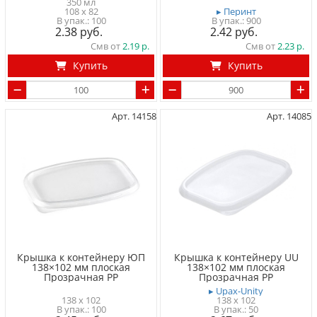
350 мл
108 x 82
▸ Перинт
100
900
2.38
2.42
Смв от
2.19
Смв от
2.23
Купить
Купить
Арт. 14158
Арт. 14085
Крышка к контейнеру ЮП
Крышка к контейнеру UU
138×102 мм плоская
138×102 мм плоская
Прозрачная PP
Прозрачная PP
▸ Upax-Unity
138 x 102
138 x 102
100
50