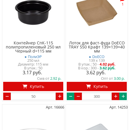
1
Контейнер СпК-115
Лоток для фаст-фуда DoECO
полипропиленовый 250 мл
TRAY 550 Крафт 139×139×40
Черный d=115 мм
мм
▸ ПолиЭР
▸ DoECO
250 мл
139 x 139
Диаметр: 115 мм
50
-
4.02 руб.
50
300 -
3.62 руб.
3.17
3.62
Смв от
2.92
Опт от
3.00
Купить
Купить
Арт. 16666
Арт. 14253