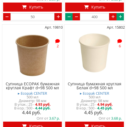
Купить
Купить
Арт. 19810
Арт. 15802
2
6
Супница ECOPAK бумажная
Супница бумажная круглая
круглая Крафт d=98 500 мл
Белая d=98 500 мл
▸ Ecopak CENTER
▸ Ecopak CENTER
500 мл
500 мл
Диаметр: 98 мм
Диаметр: 98 мм
25
-
4.93 руб.
25
-
4.94 руб.
500 -
4.44 руб.
500 -
4.45 руб.
4.44
4.45
Опт от
3.67
Опт от
3.68
Купить
Купить