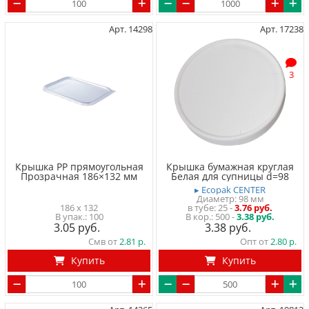
Арт. 14298
Арт. 17238
3
Крышка PP прямоугольная
Крышка бумажная круглая
Прозрачная 186×132 мм
Белая для супницы d=98
▸ Ecopak CENTER
Диаметр: 98 мм
186 x 132
в тубе
25
-
3.76 руб.
100
500 -
3.38 руб.
3.05
3.38
Смв от
2.81
Опт от
2.80
Купить
Купить