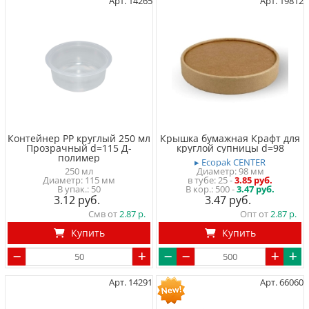
Арт. 14265
Арт. 19812
Контейнер PP круглый 250 мл
Крышка бумажная Крафт для
Прозрачный d=115 Д-
круглой супницы d=98
полимер
▸ Ecopak CENTER
250 мл
Диаметр: 98 мм
Диаметр: 115 мм
в тубе
25
-
3.85 руб.
50
500 -
3.47 руб.
3.12
3.47
Смв от
2.87
Опт от
2.87
Купить
Купить
Арт. 14291
Арт. 66060