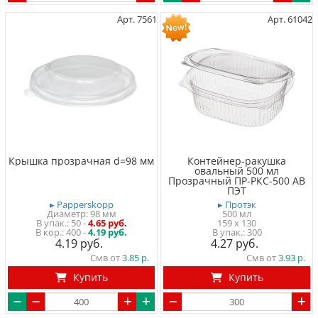
Арт. 7561
Арт. 61042
Крышка прозрачная d=98 мм
Контейнер-ракушка
овальный 500 мл
Прозрачный ПР-РКС-500 АВ
ПЭТ
▸ Papperskopp
▸ Протэк
Диаметр: 98 мм
500 мл
50
-
4.65 руб.
159 x 130
400 -
4.19 руб.
300
4.19
4.27
Смв от
3.85
Смв от
3.93
Купить
Купить