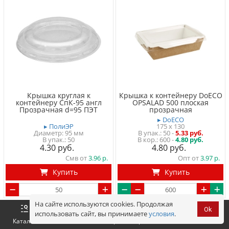
Крышка круглая к
Крышка к контейнеру DoECO
контейнеру СпК-95 англ
OPSALAD 500 плоская
Прозрачная d=95 ПЭТ
прозрачная
▸ DoECO
▸ ПолиЭР
175 x 130
Диаметр: 95 мм
50
-
5.33 руб.
50
600 -
4.80 руб.
4.30
4.80
Смв от
3.96
Опт от
3.97
Купить
Купить
На сайте используются cookies. Продолжая
Арт. 19338
Арт. 19927
Ok
использовать сайт, вы принимаете
условия
.
Оформить
Корзина
0 р.
Каталог
Войти