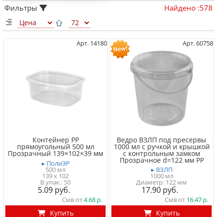
Фильтры
Найдено
:
578
Арт. 14180
Арт. 60758
Контейнер PP
Ведро ВЗЛП под пресервы
прямоугольный 500 мл
1000 мл с ручкой и крышкой
Прозрачный 139×102×39 мм
с контрольным замком
Прозрачное d=122 мм PP
▸ ПолиЭР
500 мл
▸ ВЗЛП
139 x 102
1000 мл
50
Диаметр: 122 мм
5.09
17.90
Смв от
4.68
Смв от
16.47
Купить
Купить