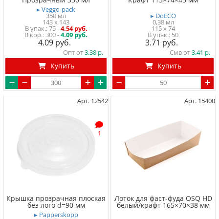
▸ Veggo-pack
350 мл
▸ DoECO
143 x 143
0,38 мл
75
-
4.54 руб.
115 x 74
300 -
4.09 руб.
50
4.09
3.71
Опт от
3.38
Смв от
3.41
Купить
Купить
Арт. 12542
Арт. 15400
1
Крышка прозрачная плоская
Лоток для фаст-фуда OSQ HD
без лого d=90 мм
белый/крафт 165×70×38 мм
▸ Papperskopp