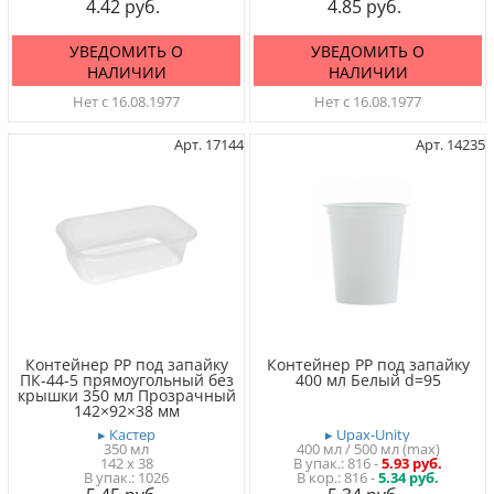
4.42
4.85
УВЕДОМИТЬ О
УВЕДОМИТЬ О
НАЛИЧИИ
НАЛИЧИИ
Нет с 16.08.1977
Нет с 16.08.1977
Арт. 17144
Арт. 14235
Контейнер PP под запайку
Контейнер PP под запайку
ПК-44-5 прямоугольный без
400 мл Белый d=95
крышки 350 мл Прозрачный
142×92×38 мм
▸ Кастер
▸ Upax-Unity
350 мл
400 мл / 500 мл (max)
142 x 38
816
-
5.93 руб.
1026
816 -
5.34 руб.