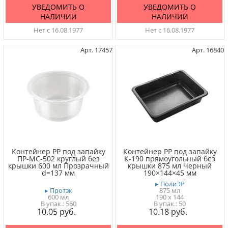
УВЕДОМИТЬ О
УВЕДОМИТЬ О
НАЛИЧИИ
НАЛИЧИИ
Нет с 16.08.1977
Нет с 16.08.1977
Арт. 17457
Арт. 16840
Контейнер PP под запайку
Контейнер PP под запайку
ПР-МС-502 круглый без
К-190 прямоугольный без
крышки 600 мл Прозрачный
крышки 875 мл Черный
d=137 мм
190×144×45 мм
▸ ПолиЭР
▸ Протэк
875 мл
600 мл
190 x 144
560
50
10.05
10.18