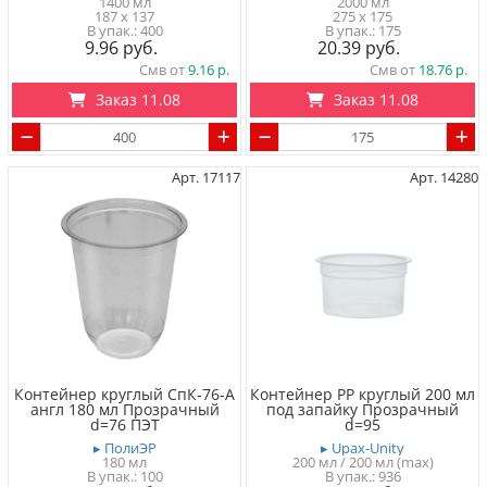
1400 мл
2000 мл
187 x 137
275 x 175
400
175
9.96
20.39
Смв от
9.16
Смв от
18.76
Заказ 11.08
Заказ 11.08
Арт. 17117
Арт. 14280
Контейнер круглый СпК-76-А
Контейнер PP круглый 200 мл
англ 180 мл Прозрачный
под запайку Прозрачный
d=76 ПЭТ
d=95
▸ ПолиЭР
▸ Upax-Unity
180 мл
200 мл / 200 мл (max)
100
936