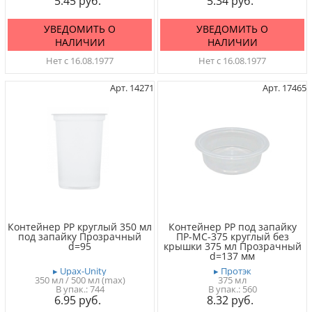
5.45
5.34
УВЕДОМИТЬ О
УВЕДОМИТЬ О
НАЛИЧИИ
НАЛИЧИИ
Нет с 16.08.1977
Нет с 16.08.1977
Арт. 14271
Арт. 17465
Контейнер PP круглый 350 мл
Контейнер PP под запайку
под запайку Прозрачный
ПР-МС-375 круглый без
d=95
крышки 375 мл Прозрачный
d=137 мм
▸ Upax-Unity
▸ Протэк
350 мл / 500 мл (max)
375 мл
744
560
6.95
8.32