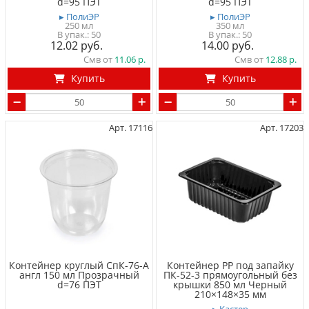
d=95 ПЭТ
d=95 ПЭТ
▸ ПолиЭР
▸ ПолиЭР
250 мл
350 мл
50
50
12.02
14.00
Смв от
11.06
Смв от
12.88
Купить
Купить
Арт. 17116
Арт. 17203
Контейнер круглый СпК-76-А
Контейнер PP под запайку
англ 150 мл Прозрачный
ПК-52-3 прямоугольный без
d=76 ПЭТ
крышки 850 мл Черный
210×148×35 мм