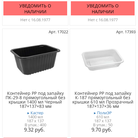
УВЕДОМИТЬ О
УВЕДОМИТЬ О
НАЛИЧИИ
НАЛИЧИИ
Нет с 16.08.1977
Нет с 16.08.1977
Арт. 17022
Арт. 17393
Контейнер PP под запайку
Контейнер PP под запайку
ПК-29-8 прямоугольный без
К-187 прямоугольный без
крышки 1400 мл Черный
крышки 610 мл Прозрачный
187×137×83 мм
187×137×36 мм
▸ Кастер
▸ ПолиЭР
1400 мл
610 мл
187 x 137
187 x 137
400
50
9.32
9.70