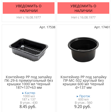
УВЕДОМИТЬ О
УВЕДОМИТЬ О
НАЛИЧИИ
НАЛИЧИИ
Нет с 16.08.1977
Нет с 16.08.1977
Арт. 17538
Арт. 17461
Контейнер PP под запайку
Контейнер PP под запайку
ПК-29-6 прямоугольный без
ПР-МС-502 круглый без
крышки 1000 мл Черный
крышки 600 мл Черный
187×137×63 мм
d=137 мм
▸ Кастер
1000 мл
▸ Протэк
187 x 137
600 мл
430
560
8.45
9.20