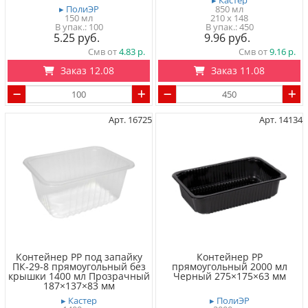
▸ Кастер
▸ ПолиЭР
850 мл
150 мл
210 x 148
100
450
5.25
9.96
Смв от
4.83
Смв от
9.16
Заказ 12.08
Заказ 11.08
Арт. 16725
Арт. 14134
Контейнер PP под запайку
Контейнер PP
ПК-29-8 прямоугольный без
прямоугольный 2000 мл
крышки 1400 мл Прозрачный
Черный 275×175×63 мм
187×137×83 мм
▸ Кастер
▸ ПолиЭР