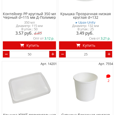
Контейнер PP круглый 350 мл
Крышка Прозрачная низкая
Черный d=115 мм Д-Полимер
круглая d=132
350 мл
▸ Upax-Unity
Диаметр: 115 мм
Диаметр: 132 мм
50
25
3.57
4.85
3.49
Опт от
3.12
Смв от
3.21
Купить
Купить
Арт. 14201
Арт. 7554
2
Крышка ЮМТ прямоугольная
Супница бумажная круглая