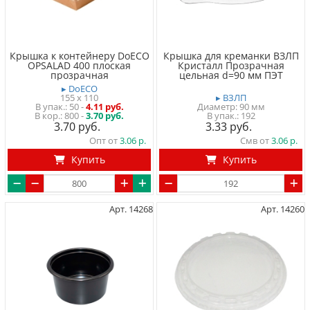
Крышка к контейнеру DoECO
Крышка для креманки ВЗЛП
OPSALAD 400 плоская
Кристалл Прозрачная
прозрачная
цельная d=90 мм ПЭТ
▸ DoECO
155 x 110
▸ ВЗЛП
50
-
4.11 руб.
Диаметр: 90 мм
800 -
3.70 руб.
192
3.70
3.33
Опт от
3.06
Смв от
3.06
Купить
Купить
Арт. 14268
Арт. 14260