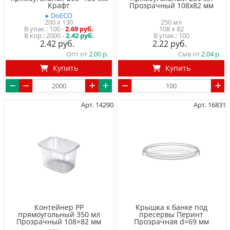
Крафт
Прозрачный 108x82 мм
▸ DoECO
200 x 130
250 мл
100
-
2.69 руб.
108 x 82
2000 -
2.42 руб.
100
2.42
2.22
Опт от
2.00
Смв от
2.04
Купить
Купить
Арт. 14290
Арт. 16831
Контейнер PP
Крышка к банке под
прямоугольный 350 мл
пресервы Перинт
Прозрачный 108×82 мм
Прозрачная d=69 мм