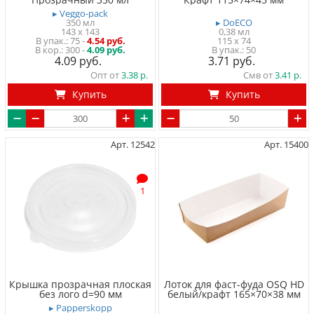
▸ Veggo-pack
350 мл
▸ DoECO
143 x 143
0,38 мл
75
-
4.54 руб.
115 x 74
300 -
4.09 руб.
50
4.09
3.71
Опт от
3.38
Смв от
3.41
Купить
Купить
Арт. 12542
Арт. 15400
1
Крышка прозрачная плоская
Лоток для фаст-фуда OSQ HD
без лого d=90 мм
белый/крафт 165×70×38 мм
▸ Papperskopp