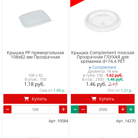
Крышка PP прямоугольная
Крышка Complement плоская
108x82 мм Прозрачная
Прозрачная ГЛУХАЯ для
креманки d=74,4 PET
▸ Complement
Диаметр: 74 мм
108 x 82
в тубе
100
-
1.62 руб.
100
2500 -
1.46 руб.
1.18
1.46
2.15
Смв от
1.09
Опт от
1.21
Купить
Купить
Арт. 10584
Арт. 14270