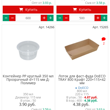
Опт от
3.93
Смв от
3.58
Купить
Купить
Арт. 14266
Арт. 15265
2
Контейнер PP круглый 350 мл
Лоток для фаст-фуда DoECO
Прозрачный d=115 мм Д-
TRAY 800 Крафт 220×115×42
Полимер
мм
▸ DoECO
800 мл
350 мл
220 x 115
Диаметр: 115 мм
50
-
4.87 руб.
50
400 -
4.38 руб.
3.90
4.38
Смв от
3.59
Опт от
3.63