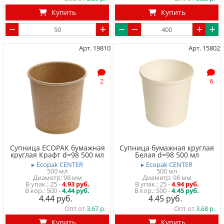
Купить
Купить
Арт. 19810
Арт. 15802
2
6
Супница ECOPAK бумажная
Супница бумажная круглая
круглая Крафт d=98 500 мл
Белая d=98 500 мл
▸ Ecopak CENTER
▸ Ecopak CENTER
500 мл
500 мл
Диаметр: 98 мм
Диаметр: 98 мм
25
-
4.93 руб.
25
-
4.94 руб.
500 -
4.44 руб.
500 -
4.45 руб.
4.44
4.45
Опт от
3.67
Опт от
3.68
Купить
Купить