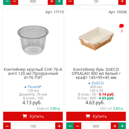
Арт. 17115
Арт. 19336
3
Контейнер круглый СпК-76-А
Контейнер бум. DoECO
англ 120 мл Прозрачный
OPSALAD 400 мл белый /
d=76 ПЭТ
крафт 145×95×45 мм
▸ DoECO
▸ ПолиЭР
400 мл
120 мл
145 x 95
Диаметр: 76 мм
50
-
5.14 руб.
100
800 -
4.63 руб.
4.13
4.63
Смв от
3.80
Опт от
3.83
Купить
Купить