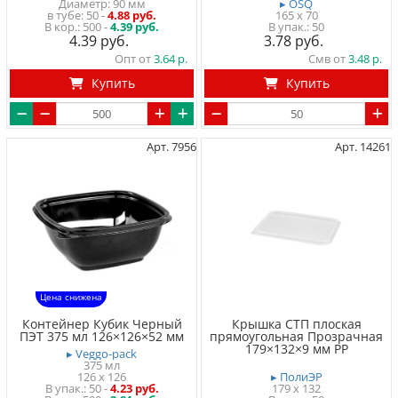
Диаметр: 90 мм
▸ OSQ
в тубе
50
-
4.88 руб.
165 x 70
500 -
4.39 руб.
50
4.39
3.78
Опт от
3.64
Смв от
3.48
Купить
Купить
Арт. 7956
Арт. 14261
Цена снижена
Контейнер Кубик Черный
Крышка СТП плоская
ПЭТ 375 мл 126×126×52 мм
прямоугольная Прозрачная
179×132×9 мм PP
▸ Veggo-pack
375 мл
126 x 126
▸ ПолиЭР
50
-
4.23 руб.
179 x 132