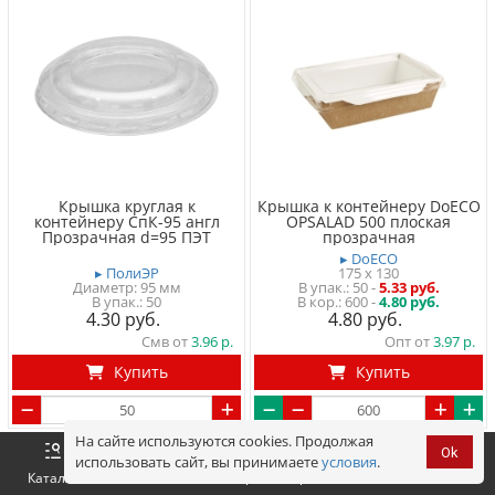
Крышка круглая к
Крышка к контейнеру DoECO
контейнеру СпК-95 англ
OPSALAD 500 плоская
Прозрачная d=95 ПЭТ
прозрачная
▸ DoECO
▸ ПолиЭР
175 x 130
Диаметр: 95 мм
50
-
5.33 руб.
50
600 -
4.80 руб.
4.30
4.80
Смв от
3.96
Опт от
3.97
Купить
Купить
На сайте используются cookies. Продолжая
Арт. 19338
Арт. 19927
Ok
использовать сайт, вы принимаете
условия
.
Оформить
Корзина
0 р.
Каталог
Войти