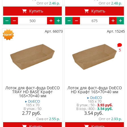
Опт от
2.46
Опт от
2.48
Купить
Купить
Арт. 66073
Арт. 15245
5
Лоток для фаст-фуда DoECO
Лоток для фаст-фуда DoECO
TRAY HD BASE Крафт
HD Крафт 165×70×40 мм
165×70×40 мм
▸ DoECO
▸ DoECO
165 x 70
165 x 70
50
-
3.93 руб.
50
800 -
3.54 руб.
2.77
3.54
Смв от
2.55
Опт от
2.93
Купить
Купить