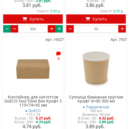
500 -
3.81 руб.
50
3.81
3.86
Смв от
3.50
Смв от
3.55
Купить
Купить
Арт. 19327
Арт. 7557
8
Контейнер для наггетсов
Супница бумажная круглая
DoECO Fast Food Box Крафт S
Крафт d=90 300 мл
115×74×45 мм
▸ Papperskopp
▸ DoECO
300 мл
115 x 74
Диаметр: 90 мм
50
-
5.27 руб.
50
-
4.32 руб.
600 -
4.74 руб.
500 -
3.89 руб.
4.74
3.89