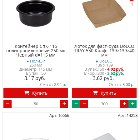
1
Контейнер СпК-115
Лоток для фаст-фуда DoECO
полипропиленовый 250 мл
TRAY 550 Крафт 139×139×40
Черный d=115 мм
мм
▸ ПолиЭР
▸ DoECO
250 мл
139 x 139
Диаметр: 115 мм
50
-
4.02 руб.
50
300 -
3.62 руб.
3.17
3.62
Смв от
2.92
Опт от
3.00
Купить
Купить
Арт. 16666
Арт. 14253