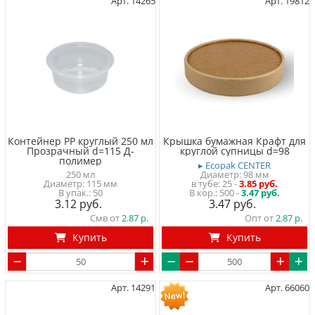
Арт. 14265
Арт. 19812
Контейнер PP круглый 250 мл
Крышка бумажная Крафт для
Прозрачный d=115 Д-
круглой супницы d=98
полимер
▸ Ecopak CENTER
250 мл
Диаметр: 98 мм
Диаметр: 115 мм
в тубе
25
-
3.85 руб.
50
500 -
3.47 руб.
3.12
3.47
Смв от
2.87
Опт от
2.87
Купить
Купить
Арт. 14291
Арт. 66060