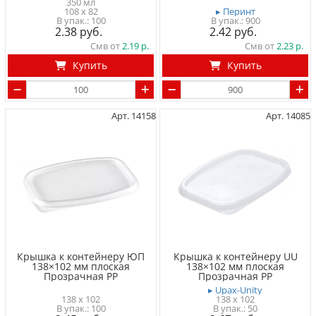
350 мл
108 x 82
▸ Перинт
100
900
2.38
2.42
Смв от
2.19
Смв от
2.23
Купить
Купить
Арт. 14158
Арт. 14085
Крышка к контейнеру ЮП
Крышка к контейнеру UU
138×102 мм плоская
138×102 мм плоская
Прозрачная PP
Прозрачная PP
▸ Upax-Unity
138 x 102
138 x 102
100
50