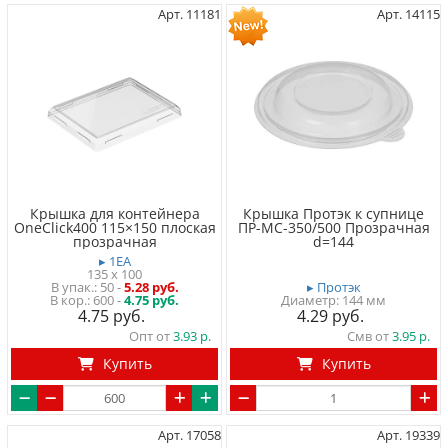
Арт. 11181
Арт. 14115
Крышка для контейнера
Крышка Протэк к супнице
OneClick400 115×150 плоская
ПР-МС-350/500 Прозрачная
прозрачная
d=144
▸ 1EA
135 x 100
50
-
5.28 руб.
▸ Протэк
600 -
4.75 руб.
Диаметр: 144 мм
4.75
4.29
Опт от
3.93
Смв от
3.95
Купить
Купить
Арт. 17058
Арт. 19339