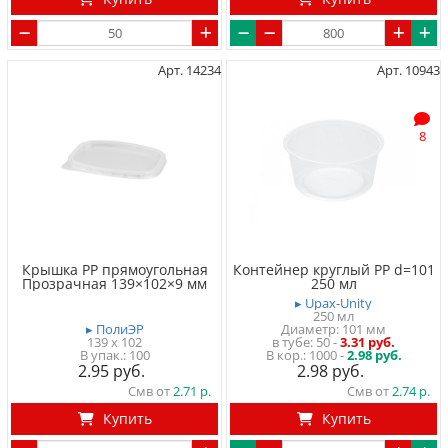
Арт. 14234
Арт. 10943
8
Крышка PP прямоугольная
Контейнер круглый PP d=101
Прозрачная 139×102×9 мм
250 мл
▸ Upax-Unity
250 мл
▸ ПолиЭР
Диаметр: 101 мм
139 x 102
в тубе
50
-
3.31 руб.
100
1000 -
2.98 руб.
2.95
2.98
Смв от
2.71
Смв от
2.74
Купить
Купить