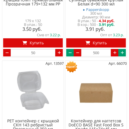
Прозрачная 179×132 мм PP
Белая d=90 300 мл
▸ Papperskopp
300 мл
Диаметр: 90 мм
179 x 132
50
-
4.34 руб.
50
500 -
3.91 руб.
3.50
3.91
Смв от
3.22
Опт от
3.23
Купить
Купить
Арт. 13597
Арт. 66070
PET контейнер с крышкой
Контейнер для наггетсов
СКН 143 ребристый
DoECO BASE Fast Food Box S
Прозрачный 350 мл
Крафт 115×74×45 мм