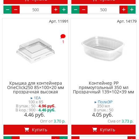
Арт. 11991
Арт. 14179
1
Крышка для контейнера
Контейнер PP
OneClick250 85×100×20 мм
прямоугольный 350 мл
прозрачная высокая
Прозрачный 139×102×39 мм
▸ 1EA
100 x 85
▸ ПолиЭР
50
-
4.96 руб.
350 мл
900 -
4.46 руб.
50
4.46
4.05
Опт от
3.70
Смв от
3.73
Купить
Купить