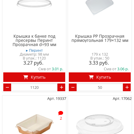
Крышка к банке под
Крышка PP Прозрачная
пресервы Перинт
прямоугольная 179×132 мм
Прозрачная d=93 мм
▸ Перинт
Диаметр: 98 мм
179 x 132
1120
50
3.27
3.33
Смв от
3.01
Смв от
3.06
Купить
Купить
Арт. 19337
Арт. 17062
2