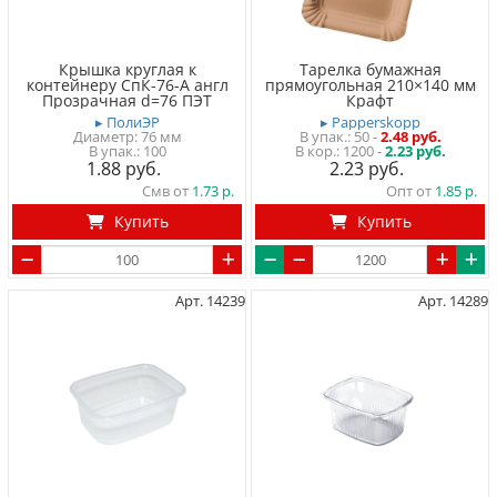
Крышка круглая к
Тарелка бумажная
контейнеру СпК-76-А англ
прямоугольная 210×140 мм
Прозрачная d=76 ПЭТ
Крафт
▸ ПолиЭР
▸ Papperskopp
Диаметр: 76 мм
50
-
2.48 руб.
100
1200 -
2.23 руб.
1.88
2.23
Смв от
1.73
Опт от
1.85
Купить
Купить
Арт. 14239
Арт. 14289