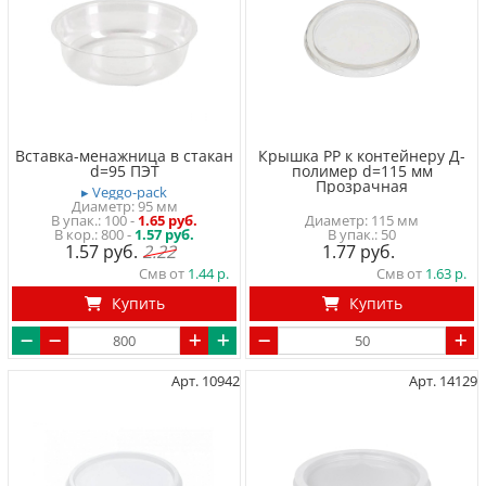
Вставка-менажница в стакан
Крышка PP к контейнеру Д-
d=95 ПЭТ
полимер d=115 мм
Прозрачная
▸ Veggo-pack
Диаметр: 95 мм
100
-
1.65 руб.
Диаметр: 115 мм
800 -
1.57 руб.
50
1.57
2.22
1.77
Смв от
1.44
Смв от
1.63
Купить
Купить
Арт. 10942
Арт. 14129