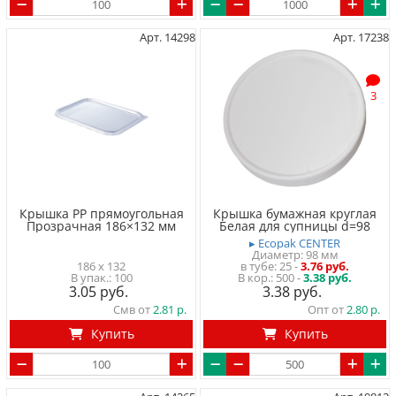
Арт. 14298
Арт. 17238
3
Крышка PP прямоугольная
Крышка бумажная круглая
Прозрачная 186×132 мм
Белая для супницы d=98
▸ Ecopak CENTER
Диаметр: 98 мм
186 x 132
в тубе
25
-
3.76 руб.
100
500 -
3.38 руб.
3.05
3.38
Смв от
2.81
Опт от
2.80
Купить
Купить