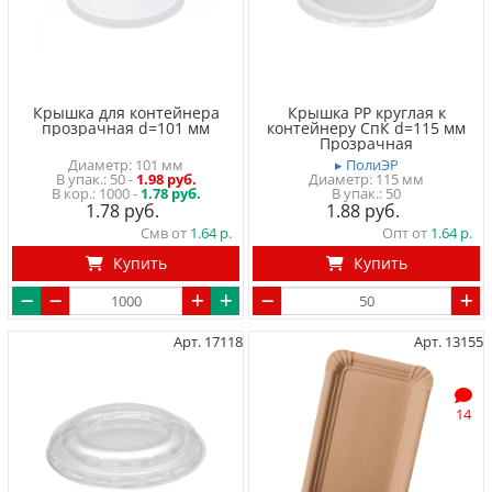
Крышка для контейнера
Крышка PP круглая к
прозрачная d=101 мм
контейнеру СпК d=115 мм
Прозрачная
Диаметр: 101 мм
▸ ПолиЭР
50
-
1.98 руб.
Диаметр: 115 мм
1000 -
1.78 руб.
50
1.78
1.88
Смв от
1.64
Опт от
1.64
Купить
Купить
Арт. 17118
Арт. 13155
14