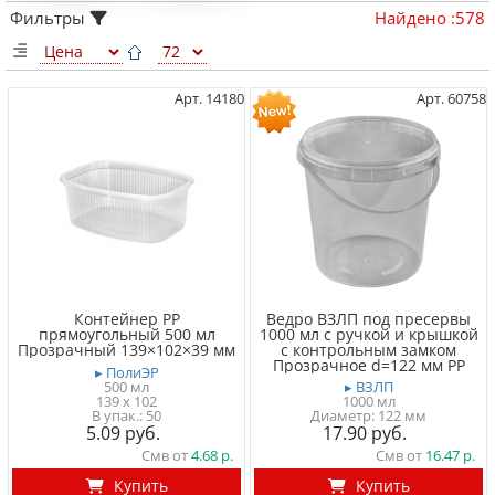
Фильтры
Найдено
:
578
Арт. 14180
Арт. 60758
Контейнер PP
Ведро ВЗЛП под пресервы
прямоугольный 500 мл
1000 мл с ручкой и крышкой
Прозрачный 139×102×39 мм
с контрольным замком
Прозрачное d=122 мм PP
▸ ПолиЭР
500 мл
▸ ВЗЛП
139 x 102
1000 мл
50
Диаметр: 122 мм
5.09
17.90
Смв от
4.68
Смв от
16.47
Купить
Купить