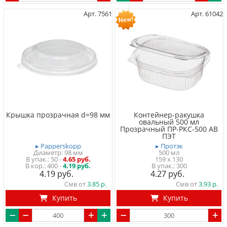
Арт. 7561
Арт. 61042
Крышка прозрачная d=98 мм
Контейнер-ракушка
овальный 500 мл
Прозрачный ПР-РКС-500 АВ
ПЭТ
▸ Papperskopp
▸ Протэк
Диаметр: 98 мм
500 мл
50
-
4.65 руб.
159 x 130
400 -
4.19 руб.
300
4.19
4.27
Смв от
3.85
Смв от
3.93
Купить
Купить