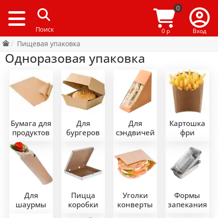
0
0 р
Вход
Пищевая упаковка
Одноразовая упаковка
Бумага для
Для
Для
Картошка
продуктов
бургеров
сэндвичей
фри
Для
Пицца
Уголки
Формы
шаурмы
коробки
конверты
запекания