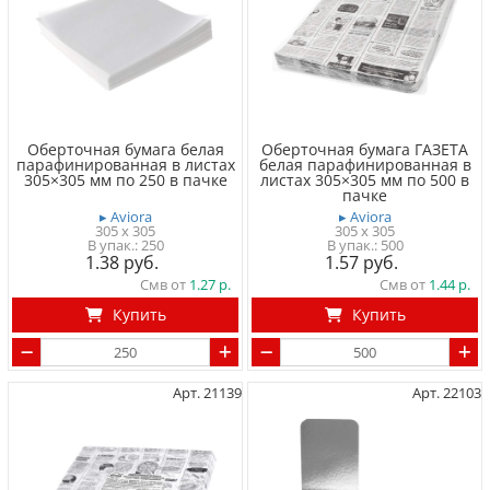
Оберточная бумага белая
Оберточная бумага ГАЗЕТА
парафинированная в листах
белая парафинированная в
305×305 мм по 250 в пачке
листах 305×305 мм по 500 в
пачке
▸ Aviora
▸ Aviora
305 x 305
305 x 305
250
500
1.38
1.57
Смв от
1.27
Смв от
1.44
Купить
Купить
Арт. 21139
Арт. 22103