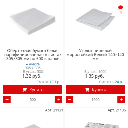
4
Оберточная бумага белая
Уголок пищевой
парафинированная в листах
жиростойкий Белый 140×140
305×305 мм по 500 в пачке
мм
▸ Aviora
305 x 305
500
1000
1.32
1.35
Смв от
1.21
Смв от
1.24
Купить
Купить
Арт. 21131
Арт. 21136