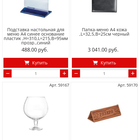
Подставка настольная для
Папка-меню А4 кожа
меню А4 синее основание
,L=32,5,B=25см черный
пластик ,H=310,L=215,B=95мм
прозр.,синий
488.00
3 041.00
Купить
Купить
Арт. 59167
Арт. 59170