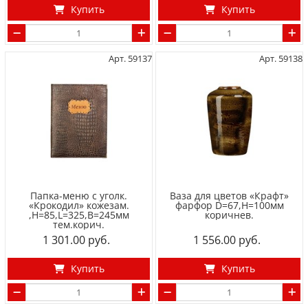
Купить
Купить
Арт. 59137
Арт. 59138
Папка-меню с уголк.
Ваза для цветов «Крафт»
«Крокодил» кожезам.
фарфор D=67,H=100мм
,H=85,L=325,B=245мм
коричнев.
тем.корич.
1 301.00
1 556.00
Купить
Купить