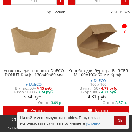
Арт. 22086
Арт. 19325
8
Упаковка для пончика DoECO
Коробка для бургера BURGER
DONUT Крафт 136×40×80 мм
M 100×100×60 мм Крафт
▸ DoECO
▸ DoECO
100 x 100
50
-
4.15 руб.
50
-
4.79 руб.
1300 -
3.74 руб.
300 -
4.31 руб.
3.74
4.31
Опт от
3.09
Опт от
3.57
Купить
Купить
На сайте используются cookies. Продолжая
Ok
использовать сайт, вы принимаете
условия
.
Оформить
Корзина
0 р.
Каталог
Войти