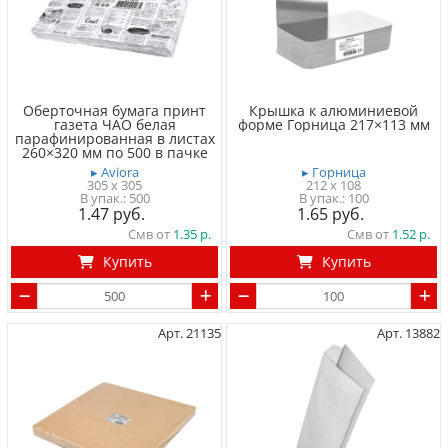
Оберточная бумага принт
Крышка к алюминиевой
газета ЧАО белая
форме Горница 217×113 мм
парафинированная в листах
260×320 мм по 500 в пачке
▸ Aviora
▸ Горница
305 x 305
212 x 108
500
100
1.47
1.65
Смв от
1.35
Смв от
1.52
Купить
Купить
Арт. 21135
Арт. 13882