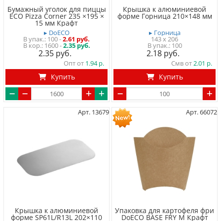
Бумажный уголок для пиццы
Крышка к алюминиевой
ECO Pizza Corner 235 ×195 ×
форме Горница 210×148 мм
15 мм Крафт
▸ DoECO
▸ Горница
100
-
2.61 руб.
143 x 206
1600 -
2.35 руб.
100
2.35
2.18
Опт от
1.94
Смв от
2.01
Купить
Купить
Арт. 13679
Арт. 66072
Крышка к алюминиевой
Упаковка для картофеля фри
форме SP61L/R13L 202×110
DoECO BASE FRY M Крафт