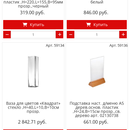
пластик ,H=220,L=155,B=95мм
белый
прозр.,черный
319.00
846.00
Купить
Купить
Арт. 59134
Арт. 59136
Ваза для цветов «Квадрат»
Подставка наст. д/меню А5
стекло ,H=40,L=10,B=10см
дерев.основ. пластик
прозр.
,H=24,B=15см прозр.,св.
дерево арт. 02130738
2 842.71
661.00