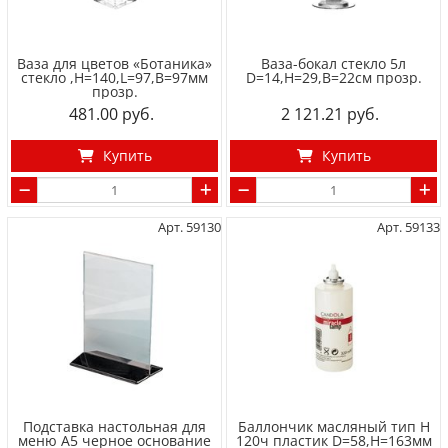
Ваза для цветов «Ботаника»
Ваза-бокал стекло 5л
стекло ,H=140,L=97,B=97мм
D=14,H=29,B=22см прозр.
прозр.
481.00
2 121.21
Купить
Купить
Арт. 59130
Арт. 59133
Подставка настольная для
Баллончик масляный тип H
меню А5 черное основание
120ч пластик D=58,H=163мм