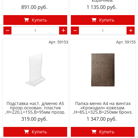
коричнев.
891.00
1 135.00
Купить
Купить
Арт. 59153
Арт. 59155
Подставка наст. д/меню А5
Папка-меню А4 на винтах
прозр.основан. пластик
«Крокодил» кожезам.
,H=220,L=155,B=95мм прозр.
,H=85,L=325,B=250мм бронз.
319.00
1 347.00
Купить
Купить