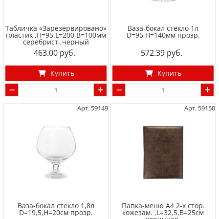
Табличка «Зарезервировано»
Ваза-бокал стекло 1л
пластик ,H=95,L=200,B=100мм
D=95,H=140мм прозр.
серебрист.,черный
463.00
572.39
Купить
Купить
Арт. 59149
Арт. 59150
Ваза-бокал стекло 1,8л
Папка-меню А4 2-х стор.
D=19,5,H=20см прозр.
кожезам. ,L=32,5,B=25см