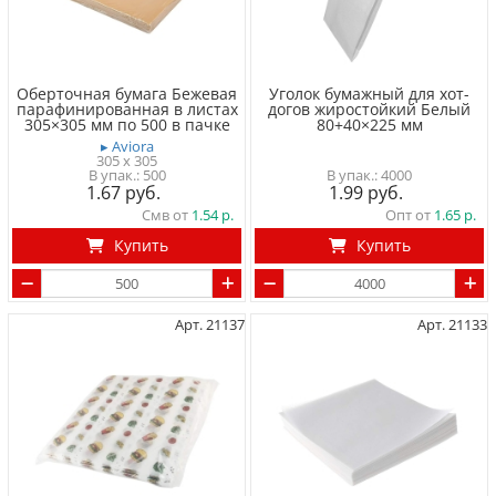
Оберточная бумага Бежевая
Уголок бумажный для хот-
парафинированная в листах
догов жиростойкий Белый
305×305 мм по 500 в пачке
80+40×225 мм
▸ Aviora
305 x 305
500
4000
1.67
1.99
Смв от
1.54
Опт от
1.65
Купить
Купить
Арт. 21137
Арт. 21133