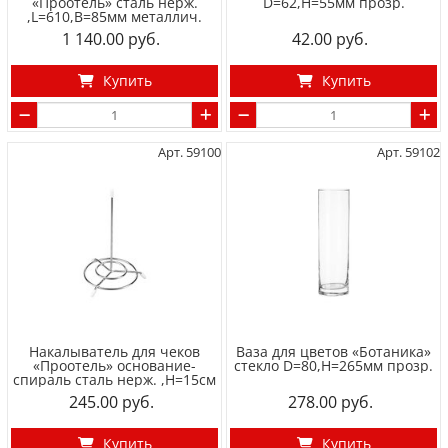
«Проотель» сталь нерж.
D=62,H=55мм прозр.
,L=610,B=85мм металлич.
1 140.00
42.00
Купить
Купить
Арт. 59100
Арт. 59102
Накалыватель для чеков
Ваза для цветов «Ботаника»
«Проотель» основание-
стекло D=80,H=265мм прозр.
спираль сталь нерж. ,H=15см
245.00
278.00
Купить
Купить