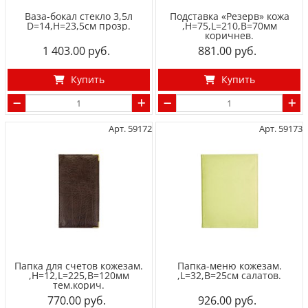
Ваза-бокал стекло 3,5л
Подставка «Резерв» кожа
D=14,H=23,5см прозр.
,H=75,L=210,B=70мм
коричнев.
1 403.00
881.00
Купить
Купить
Арт. 59172
Арт. 59173
Папка для счетов кожезам.
Папка-меню кожезам.
,H=12,L=225,B=120мм
,L=32,B=25см салатов.
тем.корич.
770.00
926.00