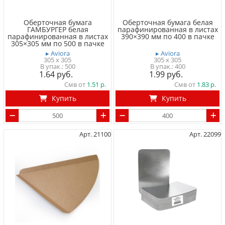
Оберточная бумага
Оберточная бумага белая
ГАМБУРГЕР белая
парафинированная в листах
парафинированная в листах
390×390 мм по 400 в пачке
305×305 мм по 500 в пачке
▸ Aviora
▸ Aviora
305 x 305
305 x 305
500
400
1.64
1.99
Смв от
1.51
Смв от
1.83
Купить
Купить
Арт. 21100
Арт. 22099