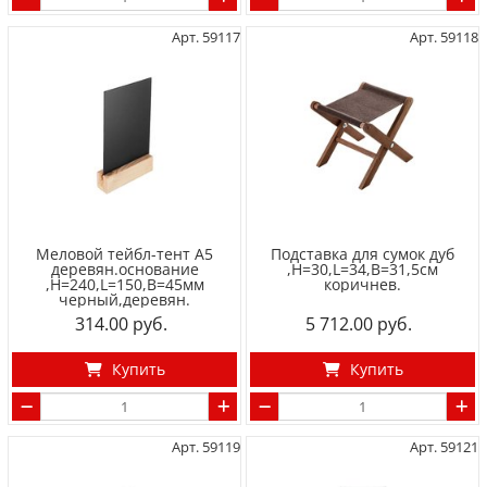
Арт. 59117
Арт. 59118
Меловой тейбл-тент А5
Подставка для сумок дуб
деревян.основание
,H=30,L=34,B=31,5см
,H=240,L=150,B=45мм
коричнев.
черный,деревян.
314.00
5 712.00
Купить
Купить
Арт. 59119
Арт. 59121