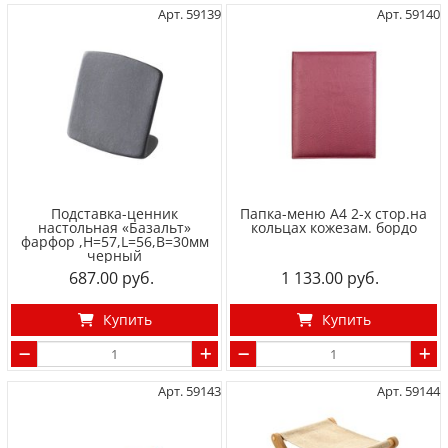
Арт. 59139
Арт. 59140
Подставка-ценник
Папка-меню А4 2-х стор.на
настольная «Базальт»
кольцах кожезам. бордо
фарфор ,H=57,L=56,B=30мм
черный
687.00
1 133.00
Купить
Купить
Арт. 59143
Арт. 59144