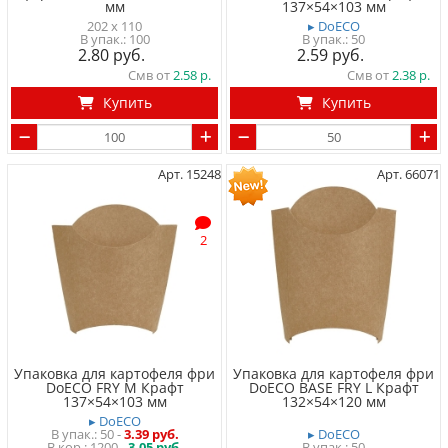
мм
137×54×103 мм
202 x 110
▸ DoECO
100
50
2.80
2.59
Смв от
2.58
Смв от
2.38
Купить
Купить
Арт. 15248
Арт. 66071
2
Упаковка для картофеля фри
Упаковка для картофеля фри
DoECO FRY M Крафт
DoECO BASE FRY L Крафт
137×54×103 мм
132×54×120 мм
▸ DoECO
50
-
3.39 руб.
▸ DoECO
1200 -
3.05 руб.
50