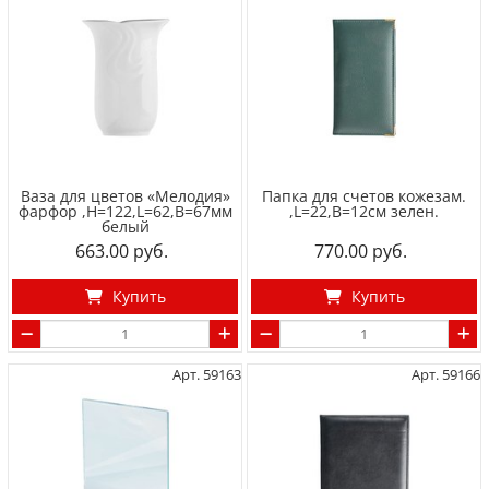
Ваза для цветов «Мелодия»
Папка для счетов кожезам.
фарфор ,H=122,L=62,B=67мм
,L=22,B=12см зелен.
белый
663.00
770.00
Купить
Купить
Арт. 59163
Арт. 59166