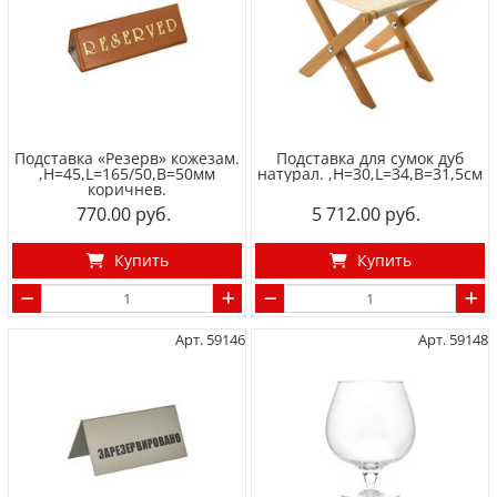
Подставка «Резерв» кожезам.
Подставка для сумок дуб
,H=45,L=165/50,B=50мм
натурал. ,H=30,L=34,B=31,5см
коричнев.
770.00
5 712.00
Купить
Купить
Арт. 59146
Арт. 59148