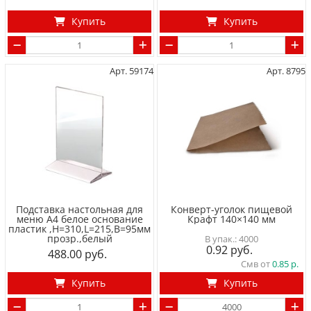
Купить
Купить
Арт. 59174
Арт. 8795
Подставка настольная для
Конверт-уголок пищевой
меню А4 белое основание
Крафт 140×140 мм
пластик ,H=310,L=215,B=95мм
прозр.,белый
4000
0.92
488.00
Смв от
0.85
Купить
Купить