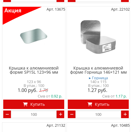
Арт. 13675
Арт. 22102
Крышка к алюминиевой
Крышка к алюминиевой
форме SP15L 123×96 мм
форме Горница 146×121 мм
▸ Горница
123 x 96
140 x 115
100
100
1.00
1.76
1.27
Смв от
0.92
Смв от
1.17
Купить
Купить
Арт. 21132
Арт. 10485