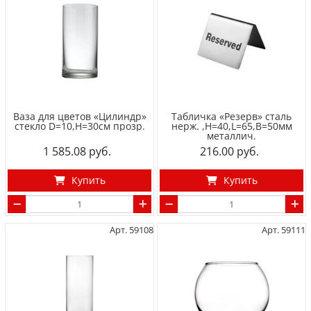
Ваза для цветов «Цилиндр»
Табличка «Резерв» сталь
стекло D=10,H=30см прозр.
нерж. ,H=40,L=65,B=50мм
металлич.
1 585.08
216.00
Купить
Купить
Арт. 59108
Арт. 59111