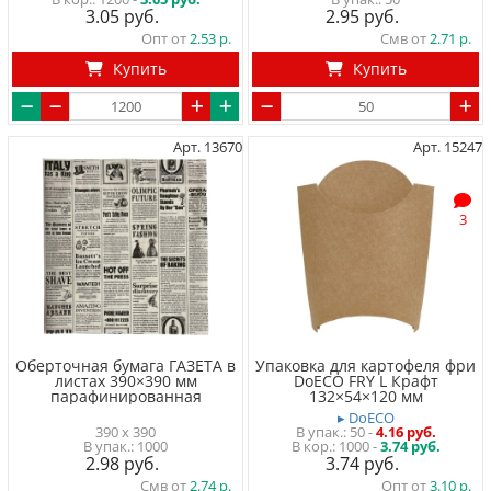
3.05
2.95
Опт от
2.53
Смв от
2.71
Купить
Купить
Арт. 13670
Арт. 15247
3
Оберточная бумага ГАЗЕТА в
Упаковка для картофеля фри
листах 390×390 мм
DoECO FRY L Крафт
парафинированная
132×54×120 мм
▸ DoECO
390 x 390
50
-
4.16 руб.
1000
1000 -
3.74 руб.
2.98
3.74
Смв от
2.74
Опт от
3.10