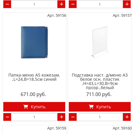
Арт. 59156
Арт. 59157
Папка-меню А5 кожезам.
Подставка наст. д/меню A3
,L=24,B=18,5см синий
белое осн. пластик
,H=43,L=30,B=9см
прозр.,белый
671.00
711.00
Купить
Купить
Арт. 59159
Арт. 59160