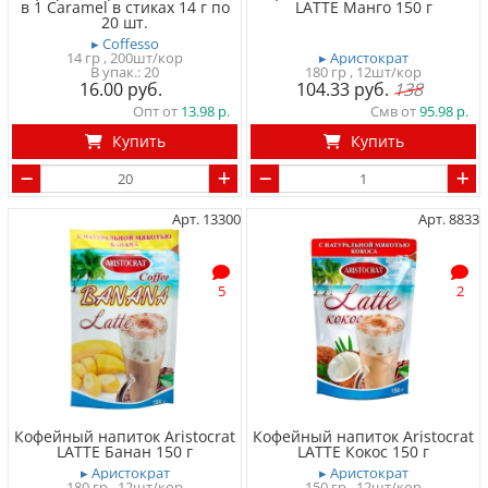
в 1 Caramel в стиках 14 г по
LATTE Манго 150 г
20 шт.
▸ Coffesso
14 гр
, 200шт/кор
▸ Аристократ
20
180 гр
, 12шт/кор
16.00
104.33
138
Опт от
13.98
Смв от
95.98
Купить
Купить
Арт. 13300
Арт. 8833
5
2
Кофейный напиток Aristocrat
Кофейный напиток Aristocrat
LATTE Банан 150 г
LATTE Кокос 150 г
▸ Аристократ
▸ Аристократ
180 гр
, 12шт/кор
150 гр
, 12шт/кор