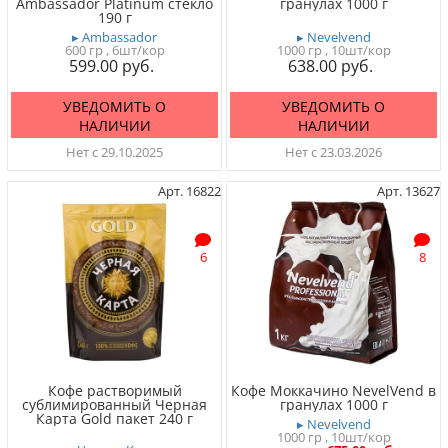
Ambassador Platinum стекло
гранулах 1000 г
190 г
▸ Ambassador
▸ Nevelvend
600 гр
, 6шт/кор
1000 гр
, 10шт/кор
599.00
638.00
УВЕДОМИТЬ О
УВЕДОМИТЬ О
НАЛИЧИИ
НАЛИЧИИ
Нет с 29.10.2025
Нет с 23.03.2026
Арт. 16822
Арт. 13627
6
8
Кофе растворимый
Кофе Моккачино NevelVend в
сублимированный Черная
гранулах 1000 г
Карта Gold пакет 240 г
▸ Nevelvend
1000 гр
, 10шт/кор