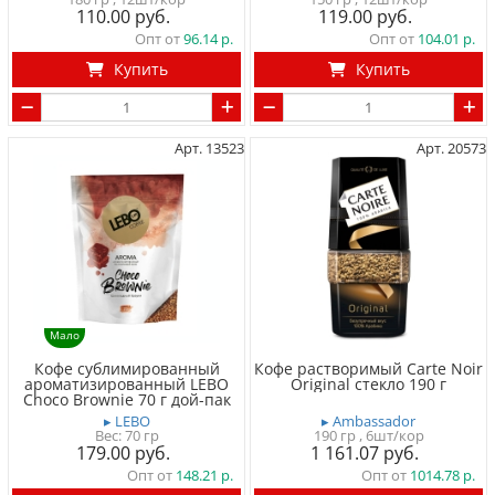
110.00
119.00
Опт от
96.14
Опт от
104.01
Купить
Купить
Арт. 13523
Арт. 20573
Мало
Кофе сублимированный
Кофе растворимый Carte Noir
ароматизированный LEBO
Original стекло 190 г
Choco Brownie 70 г дой-пак
▸ LEBO
▸ Ambassador
Вес:
70 гр
190 гр
, 6шт/кор
179.00
1 161.07
Опт от
148.21
Опт от
1014.78