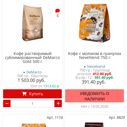
8
Кофе растворимый
Кофе с молоком в гранулах
сублимированный DeMarco
NevelVend 750 г
Gold 500 г
▸ Nevelvend
750 гр
, 12шт/кор
▸ DeMarco
штучно
412.00 руб.
500 гр
, 10шт/кор
12 -
391.40 руб.
1 503.00
391.40
Опт от
1313.62
УВЕДОМИТЬ О
Купить
НАЛИЧИИ
Нет с 14.05.2026
Арт. 1174
Арт. 8829