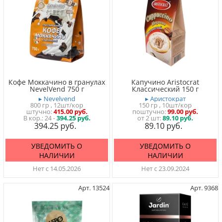
Кофе Моккачино в гранулах
Капучино Aristocrat
NevelVend 750 г
Классический 150 г
▸ Nevelvend
▸ Аристократ
800 гр
, 12шт/кор
150 гр
, 10шт/кор
штучно
415.00 руб.
поштучно
99.00 руб.
24 -
394.25 руб.
от 2 шт:
89.10 руб.
394.25
89.10
УВЕДОМИТЬ О
УВЕДОМИТЬ О
НАЛИЧИИ
НАЛИЧИИ
Нет с 14.05.2026
Нет с 23.09.2024
Арт. 13524
Арт. 9368