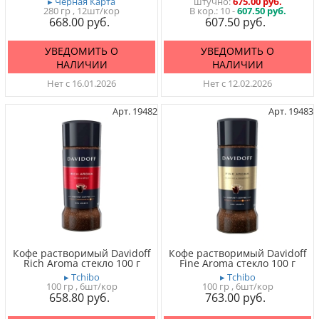
▸ Черная Карта
штучно
675.00 руб.
280 гр
, 12шт/кор
10 -
607.50 руб.
668.00
607.50
УВЕДОМИТЬ О
УВЕДОМИТЬ О
НАЛИЧИИ
НАЛИЧИИ
Нет с 16.01.2026
Нет с 12.02.2026
Арт. 19482
Арт. 19483
Кофе растворимый Davidoff
Кофе растворимый Davidoff
Rich Aroma стекло 100 г
Fine Aroma стекло 100 г
▸ Tchibo
▸ Tchibo
100 гр
, 6шт/кор
100 гр
, 6шт/кор
658.80
763.00