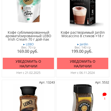
Кофе сублимированный
Кофе растворимый Jardin
ароматизированный LEBO
Mocaccino 8 стиков ×18 г
Irish Cream 70 г дой-пак
▸ LEBO
▸ Jardin
Вес:
70 гр
Вес:
140 гр
169.00
199.00
УВЕДОМИТЬ О
УВЕДОМИТЬ О
НАЛИЧИИ
НАЛИЧИИ
Нет с 21.02.2025
Нет с 06.11.2024
Арт. 13243
Арт. 5532
1