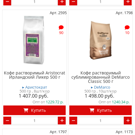
Арт. 2595
Арт. 1798
90
10
Кофе растворимый Aristocrat
Кофе растворимый
Ирландский Ликер 500 г
сублимированный DeMarco
Classic 500 г
▸ Аристократ
▸ DeMarco
500 гр
, 8шт/кор
500 гр
, 10шт/кор
1 407.00
1 498.00
Опт от
1229.72
Опт от
1240.34
Купить
Купить
Арт. 1797
Арт. 1173