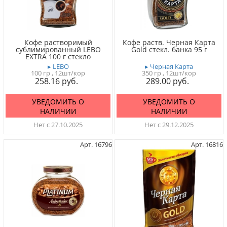
Кофе растворимый
Кофе раств. Черная Карта
сублимированный LEBО
Gold стекл. банка 95 г
EXTRA 100 г стекло
▸ LEBO
▸ Черная Карта
100 гр
, 12шт/кор
350 гр
, 12шт/кор
258.16
289.00
УВЕДОМИТЬ О
УВЕДОМИТЬ О
НАЛИЧИИ
НАЛИЧИИ
Нет с 27.10.2025
Нет с 29.12.2025
Арт. 16796
Арт. 16816