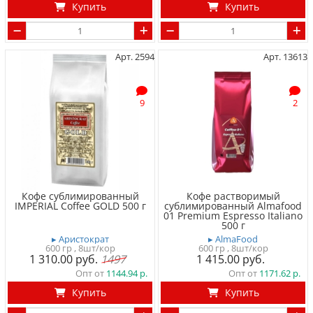
Купить
Купить
Арт. 2594
Арт. 13613
9
2
Кофе сублимированный
Кофе растворимый
IMPERIAL Coffee GOLD 500 г
сублимированный Almafood
01 Premium Espresso Italiano
500 г
▸ Аристократ
▸ AlmaFood
600 гр
, 8шт/кор
600 гр
, 8шт/кор
1 310.00
1497
1 415.00
Опт от
1144.94
Опт от
1171.62
Купить
Купить