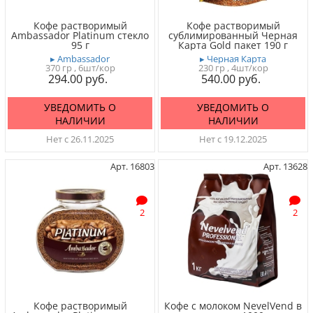
Кофе растворимый
Кофе растворимый
Ambassador Platinum стекло
сублимированный Черная
95 г
Карта Gold пакет 190 г
▸ Ambassador
▸ Черная Карта
370 гр
, 6шт/кор
230 гр
, 4шт/кор
294.00
540.00
УВЕДОМИТЬ О
УВЕДОМИТЬ О
НАЛИЧИИ
НАЛИЧИИ
Нет с 26.11.2025
Нет с 19.12.2025
Арт. 16803
Арт. 13628
2
2
Кофе растворимый
Кофе с молоком NevelVend в