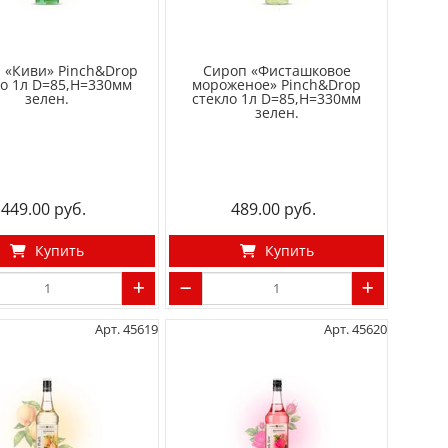
 «Киви» Pinch&Drop
Сироп «Фисташковое
ло 1л D=85,H=330мм
мороженое» Pinch&Drop
зелен.
стекло 1л D=85,H=330мм
зелен.
449.00
489.00
Купить
Купить
Арт. 45619
Арт. 45620