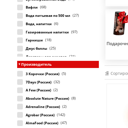
(68)
Вафли
(27)
Вода питьевая по 500 мл
(6)
Вода, напитки
(97)
Газированные напитки
(18)
Гарниши
Подарочн
(25)
Джус боллы
(21)
Дозаторы для сиропов
Производитель
(41)
Жевательные резинки
(110)
Сортиро
Замороженное фруктовое пюре
(5)
3 Корочки (Россия)
(7)
Замороженные чаи
(32)
7Days (Россия)
(23)
Злаковые батончики
(2)
A Few (Россия)
(12)
Ингредиенты для вендинга
(8)
Absolute Nature (Россия)
(19)
Какао-порошок и шоколад
(2)
Adrenaline (Россия)
(35)
Капсулы Dolce Gusto
(142)
Agrobar (Россия)
(7)
Капсулы Lavazza Blue
(47)
AlmaFood (Россия)