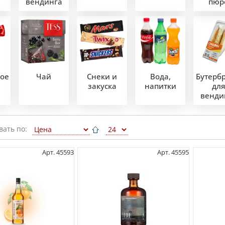
вендинга
пюр
ое
Чай
Снеки и
Вода,
Бутерб
закуска
напитки
для
венди
вать по:
Арт. 45593
Арт. 45595