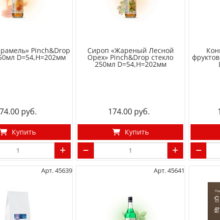
арамель» Pinch&Drop
Сироп «Жареный Лесной
Кон
250мл D=54,H=202мм
Орех» Pinch&Drop стекло
фруктов
250мл D=54,H=202мм
74.00
174.00
Купить
Купить
Арт. 45639
Арт. 45641