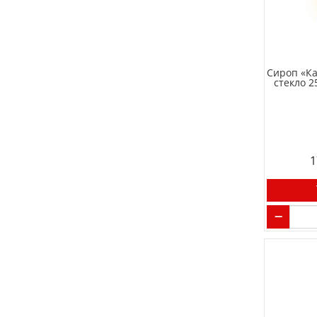
(3)
Kafer (Германия)
(71)
KDV (Россия)
(2)
Kinder (Ferrero)
(2)
Krember (Узбекистан)
Сироп «К
стекло 
(4)
Laimon Fresh (Россия)
(37)
Lavazza (Италия)
(20)
Lay`s (Lays)
(23)
LEBO (Россия)
1
(4)
LeKras (Россия)
(5)
Lipton (Россия)
(3)
LIT Energy (Россия)
(5)
Lofbergs (Швеция)
(5)
Lorenz (Россия)
(4)
Love is (Турция)
(9)
Lusette (Словакия)
(3)
M&Ms (Россия)