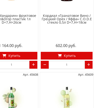
Мандарин» фруктовое
Кордиал «Гранатовое Вино /
h&Drop пластик 1л
Грецкий Орех / Яффа» C.O.D.E
D=7,H=26см
стекло 0,5л D=7,H=18см
1 164.00
602.00
Купить
Купить
Арт. 45608
Арт. 45609