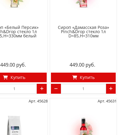
п «Белый Персик»
Сироп «Дамасская Роза»
ch&Drop стекло 1л
Pinch&Drop стекло 1л
5,H=330мм белый
D=85,H=310мм
449.00
449.00
Купить
Купить
Арт. 45628
Арт. 45631