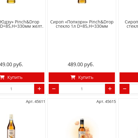
«Юдзу» Pinch&Drop
Сироп «Попкорн» Pinch&Drop
Сироп
 D=85,H=330мм желт.
стекло 1л D=85,H=330мм
стек
49.00
489.00
Купить
Купить
Арт. 45611
Арт. 45615