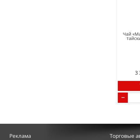
(3)
Madeo (Россия)
(2)
Mars (Россия)
(6)
Matti (Россия)
(7)
Mever (Россия)
Чай «М
тайск
(12)
MIKALE (Россия)
(1)
Milagro (Англия)
(2)
Milky Way (Россия)
(9)
Minges (Германия)
3
(7)
MixMe (Россия)
(3)
Monin (Россия)
(13)
Moonberry (Россия)
(10)
Movenpick (Германия)
(2)
Nemoloko (Россия)
(3)
Nestea (Россия)
(30)
Nevelvend (Россия)
Реклама
Торговые а
(21)