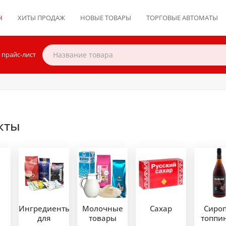
Н
ХИТЫ ПРОДАЖ
НОВЫЕ ТОВАРЫ
ТОРГОВЫЕ АВТОМАТЫ
 прайс-лист
кты
Ингредиенты
Молочные
Сахар
Сиро
для
товары
топпин