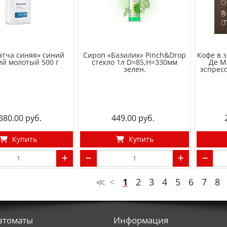
атча синяя» синий
Сироп «Базилик» Pinch&Drop
Кофе в 
ий молотый 500 г
стекло 1л D=85,H=330мм
Де М
зелен.
эспресс
 380.00
449.00
Купить
Купить
≪
<
1
2
3
4
5
6
7
8
втоматы
Информация