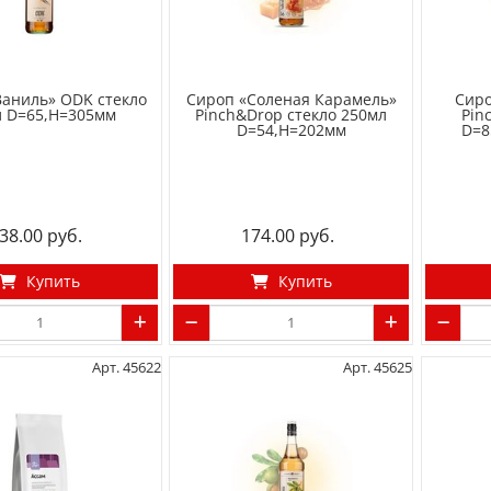
Ваниль» ODK стекло
Сироп «Соленая Карамель»
Сиро
л D=65,H=305мм
Pinch&Drop стекло 250мл
Pin
D=54,H=202мм
D=8
38.00
174.00
Купить
Купить
Арт. 45622
Арт. 45625