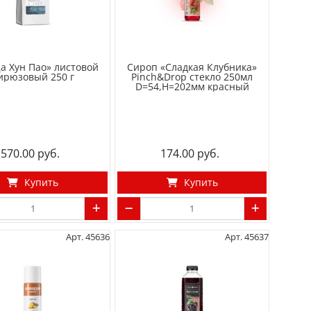
а Хун Пао» листовой
Сироп «Сладкая Клубника»
ирюзовый 250 г
Pinch&Drop стекло 250мл
D=54,H=202мм красный
570.00
174.00
Купить
Купить
Арт. 45636
Арт. 45637