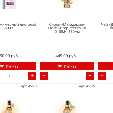
ам» черный листовой
Сироп «Макадамия»
Чай «Д
500 г
Pinch&Drop стекло 1л
б
D=85,H=330мм
30.00
449.00
Купить
Купить
Арт. 45633
Арт. 45635