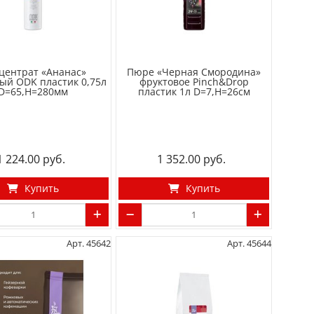
центрат «Ананас»
Пюре «Черная Смородина»
ый ODK пластик 0,75л
фруктовое Pinch&Drop
D=65,H=280мм
пластик 1л D=7,H=26см
1 224.00
1 352.00
Купить
Купить
Арт. 45642
Арт. 45644