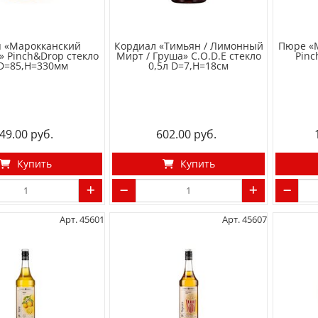
 «Марокканский
Кордиал «Тимьян / Лимонный
Пюре «
» Pinch&Drop стекло
Мирт / Груша» C.O.D.E стекло
Pinc
 D=85,H=330мм
0,5л D=7,H=18см
49.00
602.00
Купить
Купить
Арт. 45601
Арт. 45607