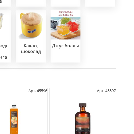
е
роды
Какао,
Джус боллы
шоколад
нга
Арт. 45596
Арт. 45597