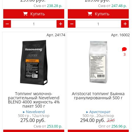
Смв от
238.28
Смв от
247.48
Купить
Купить
Арт. 24174
Арт. 16002
3
Топпинг молочно-
Aristocrat топпинг Бьянка
растительный Nevelvend
гранулированный 500 г
BLEND 4000 жирность 4%
пакет 500 г
▸ Nevelvend
▸ Аристократ
500 гр
, 12шт/кор
500 гр
, 20шт/кор
275.00
294.00
336
Смв от
253.00
Опт от
256.96