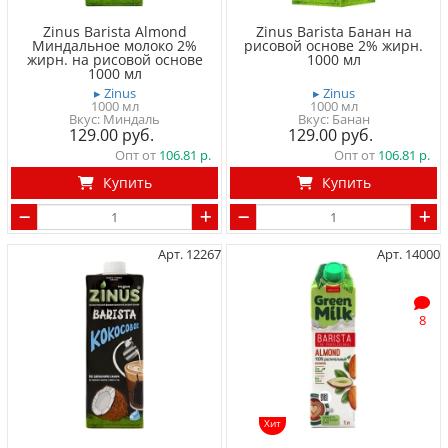
Zinus Barista Almond
Zinus Barista Банан на
Миндальное молоко 2%
рисовой основе 2% жирн.
жирн. на рисовой основе
1000 мл
1000 мл
▸ Zinus
▸ Zinus
1000 мл
1000 мл
Вкус: Миндаль
Вкус: Банан
129.00
129.00
Опт от
106.81
Опт от
106.81
Купить
Купить
Арт. 12267
Арт. 14000
8
Хит