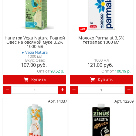
Хит
Напиток Vega Natura Родной
Молоко Parmalat 3,5%
Овёс на овсяной муке 3,2%
тетрапак 1000 мл
1000 мл
▸ Vega Natura
1000 мл
Вкус: Овёс
1000 мл
107.00
121.00
Опт от
93.52
Опт от
100.19
Купить
Купить
Арт. 14037
Арт. 12269