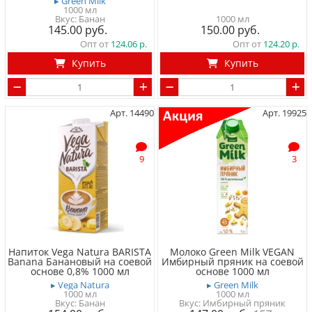
▸ Green Milk
1000 мл
Вкус: Банан
1000 мл
145.00
150.00
Опт от
124.06
Опт от
124.20
Купить
Купить
Арт. 14490
Арт. 19925
9
3
Напиток Vega Natura BARISTA
Молоко Green Milk VEGAN
Banana Банановый на соевой
Имбирный пряник на соевой
основе 0,8% 1000 мл
основе 1000 мл
▸ Vega Natura
▸ Green Milk
1000 мл
1000 мл
Вкус: Банан
Вкус: Имбирный пряник