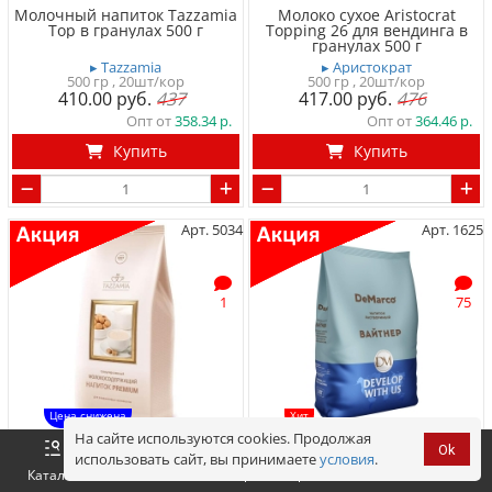
Молочный напиток Tazzamia
Молоко сухое Aristocrat
Top в гранулах 500 г
Topping 26 для вендинга в
гранулах 500 г
▸ Tazzamia
▸ Аристократ
500 гр
, 20шт/кор
500 гр
, 20шт/кор
410.00
437
417.00
476
Опт от
358.34
Опт от
364.46
Купить
Купить
Арт. 5034
Арт. 1625
1
75
Цена снижена
Хит
На сайте используются cookies. Продолжая
Молочный напиток Tazzamia
DeMarco Вайтнер сухие
Ok
использовать сайт, вы принимаете
условия
.
Оформить
Premium в гранулах 500 г
сливки для вендинга 1000 г
Корзина
0 р.
Каталог
Войти
▸ Tazzamia
▸ DeMarco