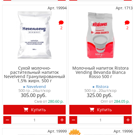
Арт. 19994
Арт. 1713
2
2
Сухой молочно-
Молочный напиток Ristora
растительный напиток
Vending Bevanda Bianca
Nevelvend Гранулированный
Rosso 500 г
1,5% жирн. 500 г
▸ Nevelvend
▸ Ristora
500 гр
, 24шт/кор
500 гр
, 20шт/кор
305.00
325.00
Смв от
280.60
Опт от
284.05
Купить
Купить
Арт. 19999
Арт. 19996