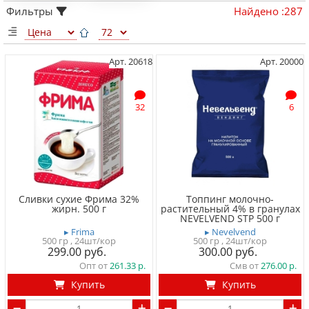
Фильтры
Найдено
:
287
Арт. 20618
Арт. 20000
32
6
Сливки сухие Фрима 32%
Топпинг молочно-
жирн. 500 г
растительный 4% в гранулах
NEVELVEND STP 500 г
▸ Frima
▸ Nevelvend
500 гр
, 24шт/кор
500 гр
, 24шт/кор
299.00
300.00
Опт от
261.33
Смв от
276.00
Купить
Купить