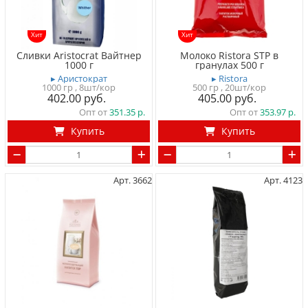
Хит
Хит
Сливки Aristocrat Вайтнер
Молоко Ristora STP в
1000 г
гранулах 500 г
▸ Аристократ
▸ Ristora
1000 гр
, 8шт/кор
500 гр
, 20шт/кор
402.00
405.00
Опт от
351.35
Опт от
353.97
Купить
Купить
Арт. 3662
Арт. 4123