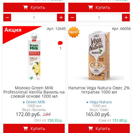
Купить
Купить
Арт. 12645
Арт. 66056
1
Молоко Green Milk
Напиток Vega Natura Овес 2%
Professional Vanilla Ваниль на
тетрапак 1000 мл
соевой основе 1000 мл
▸ Green Milk
▸ Vega Natura
1000 мл
1000 мл
Вкус: Ваниль
Вкус: Овёс
172.00
184
165.00
Опт от
150.33
Смв от
151.80
Купить
Купить