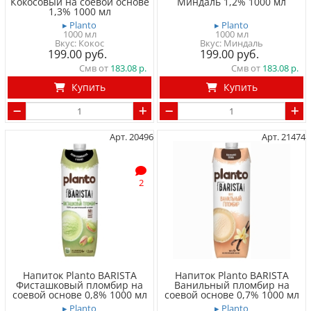
Кокосовый на соевой основе
Миндаль 1,2% 1000 мл
1,3% 1000 мл
▸ Planto
▸ Planto
1000 мл
1000 мл
Вкус: Кокос
Вкус: Миндаль
199.00
199.00
Смв от
183.08
Смв от
183.08
Купить
Купить
Арт. 20496
Арт. 21474
2
Напиток Planto BARISTA
Напиток Planto BARISTA
Фисташковый пломбир на
Ванильный пломбир на
соевой основе 0,8% 1000 мл
соевой основе 0,7% 1000 мл
▸ Planto
▸ Planto