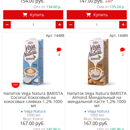
154.00
147.00
157
Опт от
134.60
Смв от
135.24
Купить
Купить
Арт. 14488
Арт. 14489
4
3
Хит
Напиток Vega Natura BARISTA
Напиток Vega Natura BARISTA
Coconut Кокосовый на
Almond Миндальный на
кокосовых сливках 1,2% 1000
миндальной пасте 1,2% 1000
мл
мл
▸ Vega Natura
▸ Vega Natura
1000 мл
1000 мл
Вкус: Кокос
Вкус: Миндаль
167.00
167.00
Опт от
145.96
Опт от
145.96