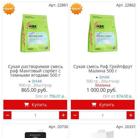
Арт. 22861
Арт. 22862
Сухая растворимая смесь
Сухая смесь Раф Грейпфрут
раф Манговый сорбет с
Малина 500 г
темными ягодами 500 г
▸ ЗНАК
▸ ЗНАК
500 гр
, 20шт/кор
500 гр
, 20шт/кор
Малина
865.00
1 000.00
Опт от
756.01
Опт от
874.00
Купить
Купить
Арт. 20730
Арт. 20331