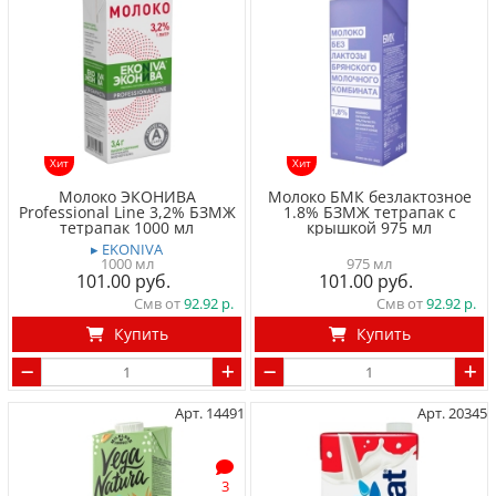
Хит
Хит
Молоко ЭКОНИВА
Молоко БМК безлактозное
Professional Line 3,2% БЗМЖ
1.8% БЗМЖ тетрапак с
тетрапак 1000 мл
крышкой 975 мл
▸ EKONIVA
1000 мл
975 мл
101.00
101.00
Смв от
92.92
Смв от
92.92
Купить
Купить
Арт. 14491
Арт. 20345
3