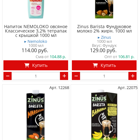
Напиток NEMOLOKO овсяное
Zinus Barista Фундуковое
Классическое 3,2% тетрапак
молоко 2% жирн. 1000 мл
с крышкой 1000 мл
▸ Zinus
▸ Nemoloko
1000 мл
1000 мл
Вкус: Фундук
114.00
129.00
Смв от
104.88
Опт от
106.81
Купить
Купить
Арт. 12268
Арт. 22075