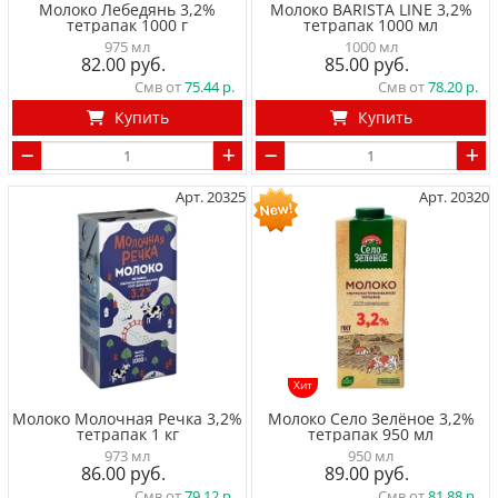
Молоко Лебедянь 3,2%
Молоко BARISTA LINE 3,2%
тетрапак 1000 г
тетрапак 1000 мл
975 мл
1000 мл
82.00
85.00
Смв от
75.44
Смв от
78.20
Купить
Купить
Арт. 20325
Арт. 20320
Хит
Молоко Молочная Речка 3,2%
Молоко Село Зелёное 3,2%
тетрапак 1 кг
тетрапак 950 мл
973 мл
950 мл
86.00
89.00
Смв от
79.12
Смв от
81.88