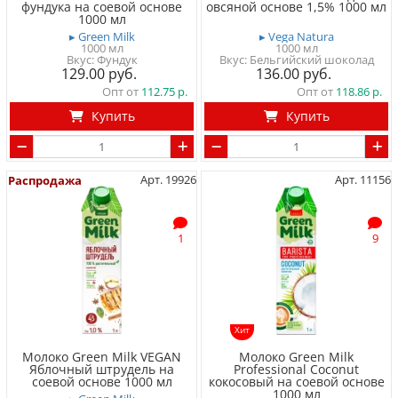
фундука на соевой основе
овсяной основе 1,5% 1000 мл
1000 мл
▸ Green Milk
▸ Vega Natura
1000 мл
1000 мл
Вкус: Фундук
Вкус: Бельгийский шоколад
129.00
136.00
Опт от
112.75
Опт от
118.86
Купить
Купить
Арт. 19926
Арт. 11156
Распродажа
1
9
Хит
Молоко Green Milk VEGAN
Молоко Green Milk
Яблочный штрудель на
Professional Coconut
соевой основе 1000 мл
кокосовый на соевой основе
1000 мл