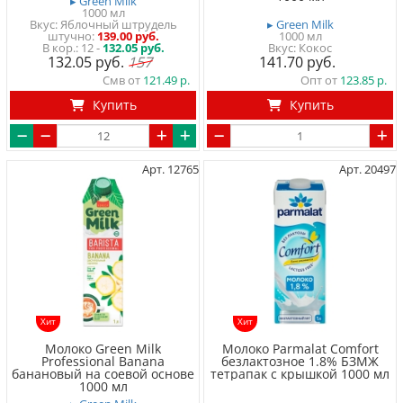
▸ Green Milk
1000 мл
Вкус: Яблочный штрудель
▸ Green Milk
штучно
139.00 руб.
1000 мл
12 -
132.05 руб.
Вкус: Кокос
132.05
157
141.70
Смв от
121.49
Опт от
123.85
Купить
Купить
Арт. 12765
Арт. 20497
Хит
Хит
Молоко Green Milk
Молоко Parmalat Comfort
Professional Banana
безлактозное 1.8% БЗМЖ
банановый на соевой основе
тетрапак с крышкой 1000 мл
1000 мл