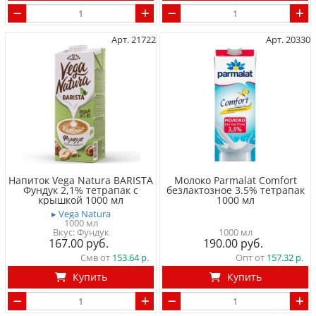
Арт. 21722
Арт. 20330
Напиток Vega Natura BARISTA
Молоко Parmalat Comfort
Фундук 2,1% тетрапак с
безлактозное 3.5% тетрапак
крышкой 1000 мл
1000 мл
▸ Vega Natura
1000 мл
Вкус: Фундук
1000 мл
167.00
190.00
Смв от
153.64
Опт от
157.32
Купить
Купить