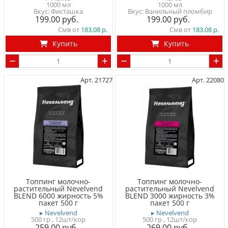
1000 мл
1000 мл
Вкус: Фисташка
Вкус: Ванильный пломбир
199.00
199.00
Смв от
183.08
Смв от
183.08
Купить
Купить
Арт. 21727
Арт. 22080
Топпинг молочно-
Топпинг молочно-
растительный Nevelvend
растительный Nevelvend
BLEND 6000 жирность 5%
BLEND 3000 жирность 3%
пакет 500 г
пакет 500 г
▸ Nevelvend
▸ Nevelvend
500 гр
, 12шт/кор
500 гр
, 12шт/кор
259.00
269.00