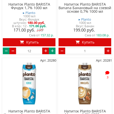
Напиток Planto BARISTA
Напиток Planto BARISTA
Фундук 1,7% 1000 мл
Banana Банановый на соевой
основе 0,7% 1000 мл
▸ Planto
1000 мл
Вкус: Фундук
▸ Planto
штучно
180.00 руб.
1000 мл
12 -
171.00 руб.
Вкус: Банан
171.00
199
199.00
Смв от
157.32
Смв от
183.08
Купить
Купить
Арт. 20280
Арт. 20281
3
Напиток Planto BARISTA
Напиток Planto BARISTA