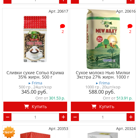
Арт. 20617
Арт. 20616
2
2
Сливки сухие Сопьо Крима
Сухое молоко Нью Милки
35% жирн. 500 г
Экстра 27% жирн. 1000 г
▸ Frima
▸ Frima
500 гр
, 24шт/кор
1000 гр
, 20шт/кор
345.00
588.00
Опт от
301.53
Опт от
513.91
Купить
Купить
Арт. 20353
Арт. 20324