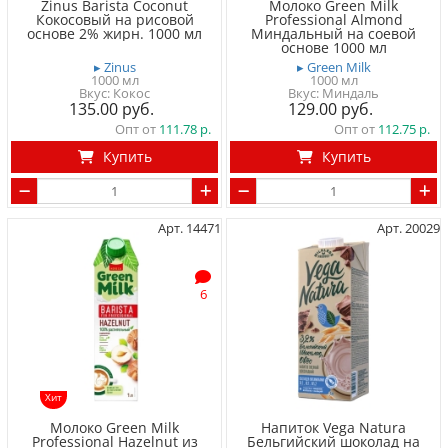
Zinus Barista Coconut
Молоко Green Milk
Кокосовый на рисовой
Professional Almond
основе 2% жирн. 1000 мл
Миндальный на соевой
основе 1000 мл
▸ Zinus
▸ Green Milk
1000 мл
1000 мл
Вкус: Кокос
Вкус: Миндаль
135.00
129.00
Опт от
111.78
Опт от
112.75
Купить
Купить
Арт. 14471
Арт. 20029
6
Хит
Молоко Green Milk
Напиток Vega Natura
Professional Hazelnut из
Бельгийский шоколад на