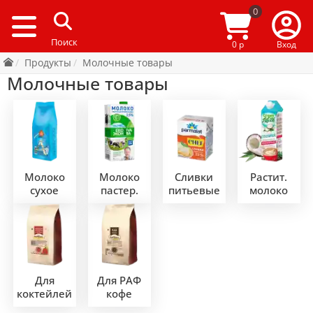
0
0 р
Вход
Продукты
Молочные товары
Молочные товары
Молоко
Молоко
Сливки
Растит.
сухое
пастер.
питьевые
молоко
Для
Для РАФ
коктейлей
кофе