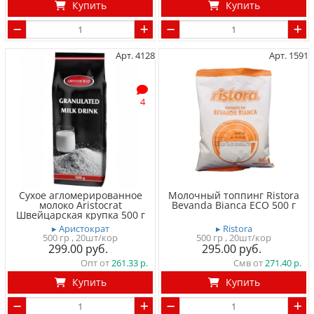
Купить
Купить
Арт. 4128
Арт. 1591
4
Сухое агломерированное
Молочный топпинг Ristora
молоко Aristocrat
Bevanda Bianca ECO 500 г
Швейцарская крупка 500 г
▸ Аристократ
▸ Ristora
500 гр
, 20шт/кор
500 гр
, 20шт/кор
299.00
295.00
Опт от
261.33
Смв от
271.40
Купить
Купить