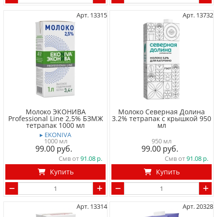
Арт. 13315
Арт. 13732
Молоко ЭКОНИВА
Молоко Северная Долина
Professional Line 2,5% БЗМЖ
3.2% тетрапак с крышкой 950
тетрапак 1000 мл
мл
▸ EKONIVA
1000 мл
950 мл
99.00
99.00
Смв от
91.08
Смв от
91.08
Купить
Купить
Арт. 13314
Арт. 20328