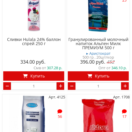
25
Сливки Hulala 24% баллон
Гранулированный молочный
спрей 250 г
напиток Альпен Милк
ПРЕМИУМ 500 г
▸ Аристократ
500 гр
, 20шт/кор
334.00
396.00
452
Смв от
307.28
Опт от
346.10
Купить
Купить
Арт. 4125
Арт. 1708
56
17