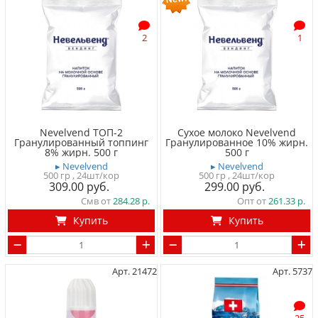
2
1
Nevelvend ТОП-2
Сухое молоко Nevelvend
Гранулированный топпинг
Гранулированное 10% жирн.
8% жирн. 500 г
500 г
▸ Nevelvend
▸ Nevelvend
500 гр
, 24шт/кор
500 гр
, 24шт/кор
309.00
299.00
Смв от
284.28
Опт от
261.33
Купить
Купить
Арт. 21472
Арт. 5737