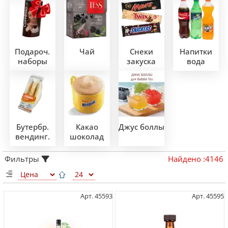
Подароч.
Чай
Снеки
Напитки
наборы
закуска
вода
Бутербр.
Какао
Джус боллы
вендинг.
шоколад
Фильтры
Найдено
:
4146
Арт. 45593
Арт. 45595