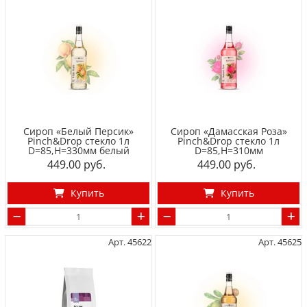
Сироп «Белый Персик»
Сироп «Дамасская Роза»
Pinch&Drop стекло 1л
Pinch&Drop стекло 1л
D=85,H=330мм белый
D=85,H=310мм
449.00
449.00
Купить
Купить
Арт. 45622
Арт. 45625