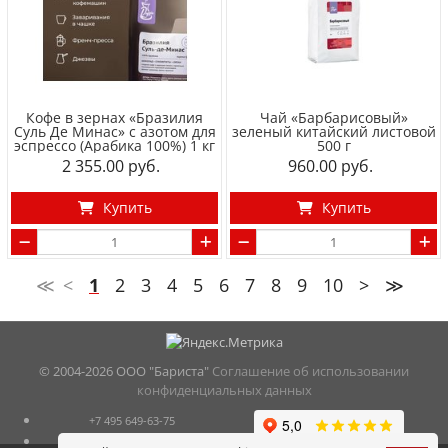
Кофе в зернах «Бразилия
Чай «Барбарисовый»
Суль Де Минас» с азотом для
зеленый китайский листовой
эспрессо (Арабика 100%) 1 кг
500 г
2 355.00
960.00
Купить
Купить
≪
<
1
2
3
4
5
6
7
8
9
10
>
≫
© 2004-
2026 ООО "Бариста"
Соглашение об использовании
конфиденциальных данных
+7 495 649-63-75
Москва м.Новокосино