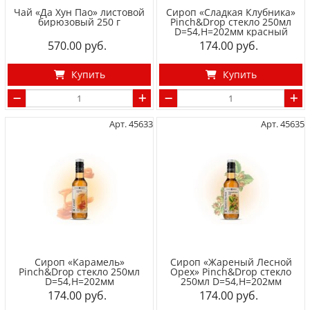
Чай «Да Хун Пао» листовой
Сироп «Сладкая Клубника»
бирюзовый 250 г
Pinch&Drop стекло 250мл
D=54,H=202мм красный
570.00
174.00
Купить
Купить
Арт. 45633
Арт. 45635
Сироп «Карамель»
Сироп «Жареный Лесной
Pinch&Drop стекло 250мл
Орех» Pinch&Drop стекло
D=54,H=202мм
250мл D=54,H=202мм
174.00
174.00