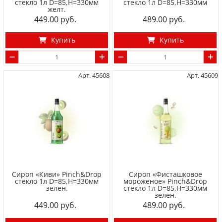
стекло 1л D=85,H=330мм
стекло 1л D=85,H=330мм
желт.
449.00
489.00
Купить
Купить
Арт. 45608
Арт. 45609
Сироп «Киви» Pinch&Drop
Сироп «Фисташковое
стекло 1л D=85,H=330мм
мороженое» Pinch&Drop
зелен.
стекло 1л D=85,H=330мм
зелен.
449.00
489.00