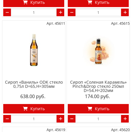
Купить
Купить
Арт. 45611
Арт. 45615
Сироп «Ваниль» ODK стекло
Сироп «Соленая Карамель»
0,75л D=65,H=305мм
Pinch&Drop стекло 250мл
D=54,H=202мм
638.00
174.00
Купить
Купить
Арт. 45619
Арт. 45620