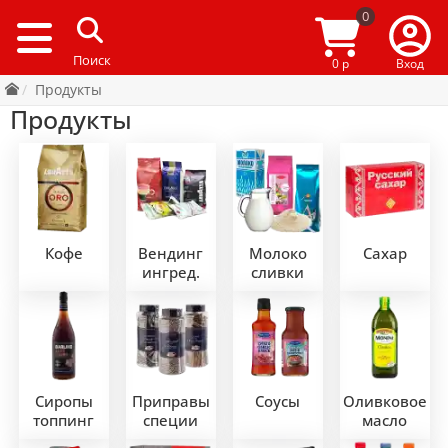
0
0 р
Вход
Продукты
Продукты
Кофе
Вендинг
Молоко
Сахар
ингред.
сливки
Сиропы
Приправы
Соусы
Оливковое
топпинг
специи
масло