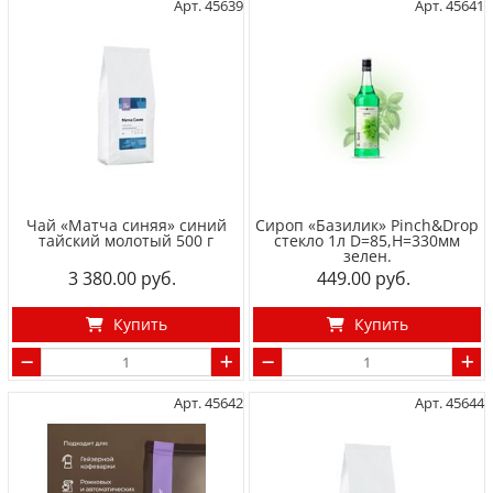
Арт. 45639
Арт. 45641
Чай «Матча синяя» синий
Сироп «Базилик» Pinch&Drop
тайский молотый 500 г
стекло 1л D=85,H=330мм
зелен.
3 380.00
449.00
Купить
Купить
Арт. 45642
Арт. 45644