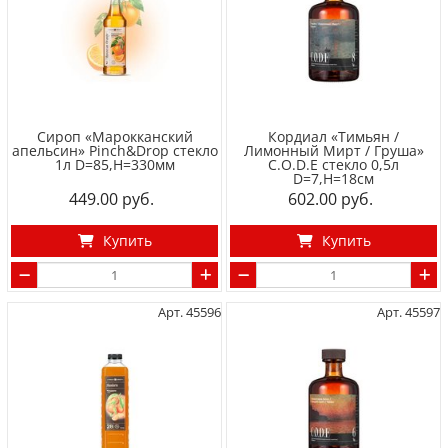
Сироп «Марокканский
Кордиал «Тимьян /
апельсин» Pinch&Drop стекло
Лимонный Мирт / Груша»
1л D=85,H=330мм
C.O.D.E стекло 0,5л
D=7,H=18см
449.00
602.00
Купить
Купить
Арт. 45596
Арт. 45597