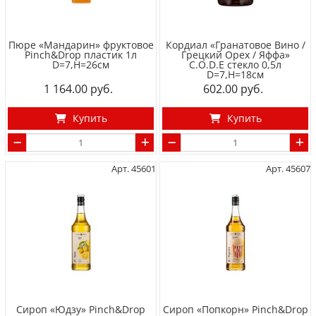
Пюре «Мандарин» фруктовое
Кордиал «Гранатовое Вино /
Pinch&Drop пластик 1л
Грецкий Орех / Яффа»
D=7,H=26см
C.O.D.E стекло 0,5л
D=7,H=18см
1 164.00
602.00
Купить
Купить
Арт. 45601
Арт. 45607
Сироп «Юдзу» Pinch&Drop
Сироп «Попкорн» Pinch&Drop