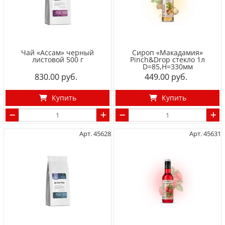
Чай «Ассам» черный
Сироп «Макадамия»
листовой 500 г
Pinch&Drop стекло 1л
D=85,H=330мм
830.00
449.00
Купить
Купить
Арт. 45628
Арт. 45631