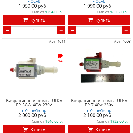
▸ OLAB
▸ OLAB
1 950.00
1 990.00
Смв от
1794.00
Смв от
1830.80
Купить
Купить
Арт. 4011
Арт. 4003
14
Вибрационная помпа ULKA
Вибрационная помпа ULKA
EP-5GW 48W 230V
EP-7 48w 230v
▸ CemeGroup
▸ CemeGroup
2 000.00
2 100.00
Смв от
1840.00
Смв от
1932.00
Купить
Купить