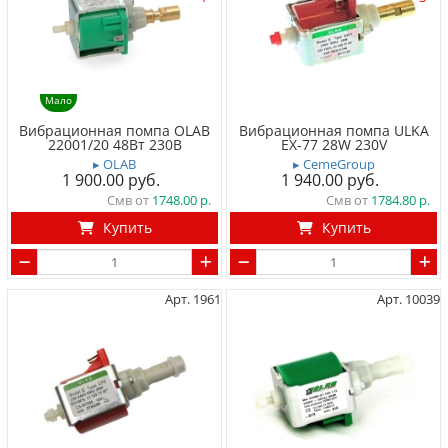
Мало
Вибрационная помпа OLAB
Вибрационная помпа ULKA
22001/20 48Вт 230В
EX-77 28W 230V
▸ OLAB
▸ CemeGroup
1 900.00
1 940.00
Смв от
1748.00
Смв от
1784.80
Купить
Купить
Арт. 1961
Арт. 10039