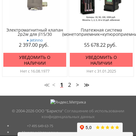
Электромагнитный клапан
Платежная система
2p2w для jl15/30
(монетоприемник+купюроприемни
▸ Jetinno
2 397.00
55 678.22
УВЕДОМИТЬ О
УВЕДОМИТЬ О
НАЛИЧИИ
НАЛИЧИИ
Нет с 16.08.1977
Нет с 31.01.2025
≪
<
1
2
>
≫
© 2004-
2026 ООО "Бариста"
Соглашение об использовании
конфиденциальных данных
+7 495 649-63-75
Москва м.Новокосино