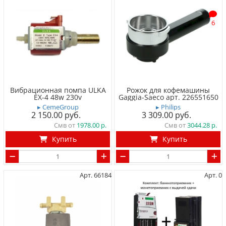
6
Вибрационная помпа ULKA
Рожок для кофемашины
EX-4 48w 230v
Gaggia-Saeco арт. 226551650
▸ CemeGroup
▸ Philips
2 150.00
3 309.00
Смв от
1978.00
Смв от
3044.28
Купить
Купить
Арт. 66184
Арт. 0