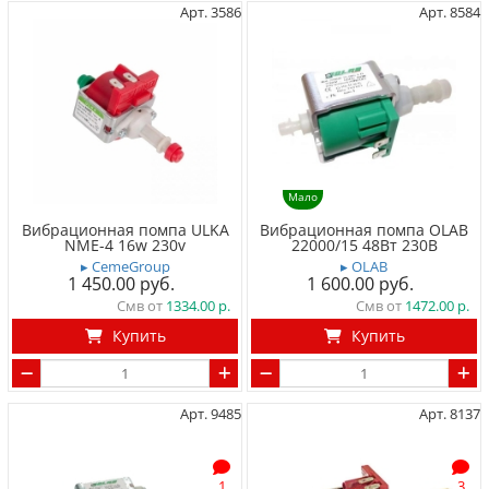
Арт. 3586
Арт. 8584
Мало
Вибрационная помпа ULKA
Вибрационная помпа OLAB
NME-4 16w 230v
22000/15 48Вт 230В
▸ CemeGroup
▸ OLAB
1 450.00
1 600.00
Смв от
1334.00
Смв от
1472.00
Купить
Купить
Арт. 9485
Арт. 8137
1
3