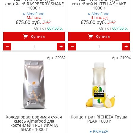
коктейлей RASPBERRY SHAKE
коктейлей NUTELLA SHAKE
1000 г
1000 г
▸ AlmaFood
▸ AlmaFood
Малина
Шоколад
675.00
742
675.00
742
Опт от
607.50
Опт от
607.50
Купить
Купить
Арт. 22082
Арт. 21994
Холоднорастворимая сухая
Концентрат RiCHEZA Груша
смесь Almafood для
PEAR 1000 г
коктейлей ТРОПИКАНА
SHAKE 1000 г
▸ RiCHEZA