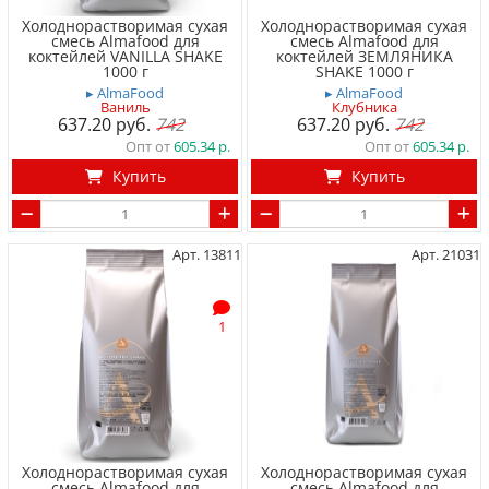
Холоднорастворимая сухая
Холоднорастворимая сухая
смесь Almafood для
смесь Almafood для
коктейлей VANILLA SHAKE
коктейлей ЗЕМЛЯНИКА
1000 г
SHAKE 1000 г
▸ AlmaFood
▸ AlmaFood
Ваниль
Клубника
637.20
742
637.20
742
Опт от
605.34
Опт от
605.34
Купить
Купить
Арт. 13811
Арт. 21031
1
Холоднорастворимая сухая
Холоднорастворимая сухая
смесь Almafood для
смесь Almafood для