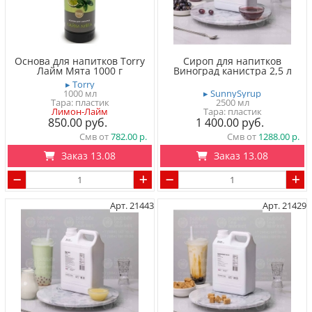
Основа для напитков Torry
Сироп для напитков
Лайм Мята 1000 г
Виноград канистра 2,5 л
▸ Torry
1000 мл
▸ SunnySyrup
Тара: пластик
2500 мл
Лимон-Лайм
Тара: пластик
850.00
1 400.00
Смв от
782.00
Смв от
1288.00
Заказ 13.08
Заказ 13.08
Арт. 21443
Арт. 21429