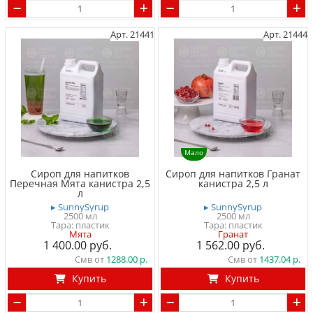
Арт. 21441
Арт. 21444
Мало
Сироп для напитков
Сироп для напитков Гранат
Перечная Мята канистра 2,5
канистра 2,5 л
л
▸ SunnySyrup
▸ SunnySyrup
2500 мл
2500 мл
Тара: пластик
Тара: пластик
Мята
Гранат
1 400.00
1 562.00
Смв от
1288.00
Смв от
1437.04
Купить
Купить