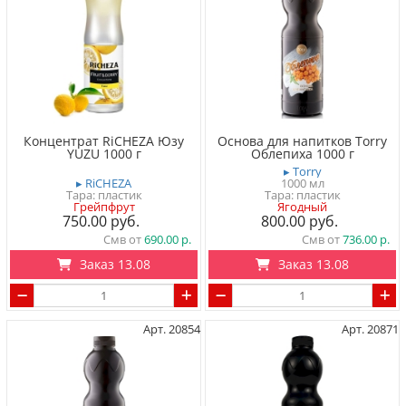
Концентрат RiCHEZA Юзу
Основа для напитков Torry
YUZU 1000 г
Облепиха 1000 г
▸ Torry
▸ RiCHEZA
1000 мл
Тара: пластик
Тара: пластик
Грейпфрут
Ягодный
750.00
800.00
Смв от
690.00
Смв от
736.00
Заказ 13.08
Заказ 13.08
Арт. 20854
Арт. 20871