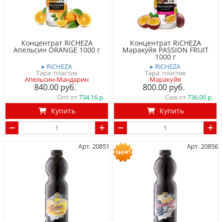
Концентрат RiCHEZA
Концентрат RiCHEZA
Апельсин ORANGE 1000 г
Маракуйя PASSION FRUIT
1000 г
▸ RiCHEZA
▸ RiCHEZA
Тара: пластик
Тара: пластик
Апельсин-Мандарин
Маракуйя
840.00
800.00
Опт от
734.16
Смв от
736.00
Купить
Купить
Арт. 20851
Арт. 20856