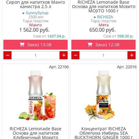
Сироп для напитков Манго
RiCHEZA Lemonade Base
канистра 2,5 л
Основа для напитков Мохито
MOJITO 1000 г
▸ SunnySyrup
2500 мл
▸ RiCHEZA
Тара: пластик
Тара: пластик
Манго
Мята
1 562.00
650.00
Смв от
1437.04
Смв от
598.00
Заказ 13.08
Заказ 12.08
Арт. 22106
Арт. 22016
RiCHEZA Lemonade Base
Концентрат RiCHEZA
Основа для напитков
Облепиха Имбирь SEA
Клубничный Мохито
BUCKTHORN GINGER 1000 г