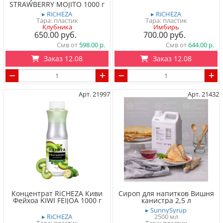
STRAWBERRY MOJITO 1000 г
▸ RiCHEZA
▸ RiCHEZA
Тара: пластик
Тара: пластик
Клубника
Имбирь
650.00
700.00
Смв от
598.00
Смв от
644.00
Заказ 12.08
Заказ 12.08
Арт. 21997
Арт. 21432
Концентрат RiCHEZA Киви
Сироп для напитков Вишня
Фейхоа KIWI FEIJOA 1000 г
канистра 2,5 л
▸ SunnySyrup
▸ RiCHEZA
2500 мл