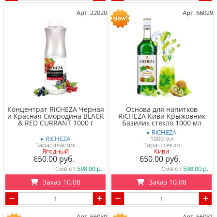
Арт. 22020
Арт. 66029
Концентрат RiCHEZA Черная
Основа для напитков
и Красная Смородина BLACK
RiCHEZA Киви Крыжовник
& RED CURRANT 1000 г
Базилик стекло 1000 мл
▸ RiCHEZA
▸ RiCHEZA
1000 мл
Тара: пластик
Тара: стекло
Ягодный
Киви
650.00
650.00
Смв от
598.00
Смв от
598.00
Заказ 10.08
Заказ 10.08
Арт. 66030
Арт. 66031