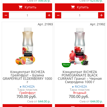
Смв от
598.00
Смв от
625.60
Купить
Купить
Арт. 21993
Арт. 21992
Мало
Концентрат RiCHEZA
Концентрат RiCHEZA
Грейпфрут – Бузина
POMEGRANATE BLACK
GRAPEFRUIT ELDERBERRY 1000
CURRANT Гранат – Черная
г
Смородина 1000 г
▸ RiCHEZA
▸ RiCHEZA
Тара: пластик
Тара: пластик
Грейпфрут
Ягодный
700.00
700.00
Смв от
644.00
Смв от
644.00