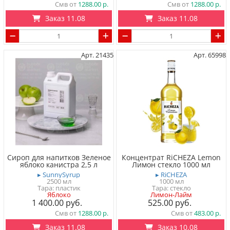
Смв от
1288.00
Смв от
1288.00
Заказ 11.08
Заказ 11.08
Арт. 21435
Арт. 65998
Сироп для напитков Зеленое
Концентрат RiCHEZA Lemon
яблоко канистра 2,5 л
Лимон стекло 1000 мл
▸ SunnySyrup
▸ RiCHEZA
2500 мл
1000 мл
Тара: пластик
Тара: стекло
Яблоко
Лимон-Лайм
1 400.00
525.00
Смв от
1288.00
Смв от
483.00
Заказ 11.08
Заказ 10.08