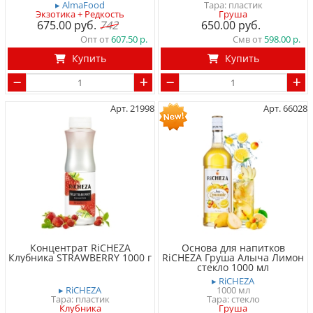
▸ AlmaFood
Тара: пластик
Экзотика + Редкость
Груша
675.00
742
650.00
Опт от
607.50
Смв от
598.00
Купить
Купить
Арт. 21998
Арт. 66028
Концентрат RiCHEZA
Основа для напитков
Клубника STRAWBERRY 1000 г
RiCHEZA Груша Алыча Лимон
стекло 1000 мл
▸ RiCHEZA
▸ RiCHEZA
1000 мл
Тара: пластик
Тара: стекло
Клубника
Груша