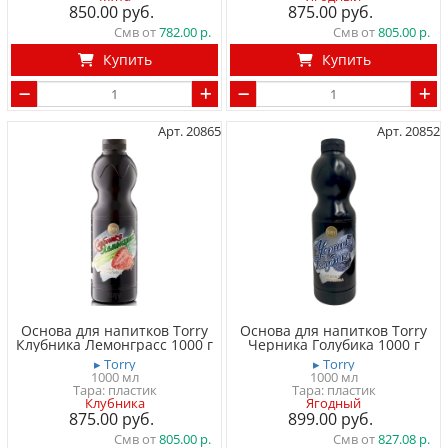
850.00
875.00
Смв от
782.00
Смв от
805.00
Купить
Купить
Арт. 20865
Арт. 20852
Основа для напитков Torry
Основа для напитков Torry
Клубника Лемонграсс 1000 г
Черника Голубика 1000 г
▸ Torry
▸ Torry
1000 мл
1000 мл
Тара: пластик
Тара: пластик
Клубника
Ягодный
875.00
899.00
Смв от
805.00
Смв от
827.08