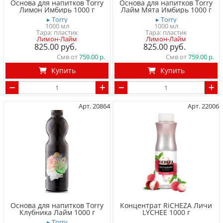
Основа для напитков Torry
Основа для напитков Torry
Лимон Имбирь 1000 г
Лайм Мята Имбирь 1000 г
▸ Torry
▸ Torry
1000 мл
1000 мл
Тара: пластик
Тара: пластик
Лимон-Лайм
Лимон-Лайм
825.00
825.00
Смв от
759.00
Смв от
759.00
Купить
Купить
Арт. 20864
Арт. 22006
Основа для напитков Torry
Концентрат RiCHEZA Личи
Клубника Лайм 1000 г
LYCHEE 1000 г
▸ Torry