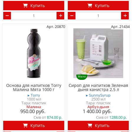
Купить
Купить
Арт. 20870
Арт. 21434
Мало
Основа для напитков Torry
Сироп для напитков Зеленая
Малина Мята 1000 г
дыня канистра 2,5 л
▸ Torry
▸ SunnySyrup
1000 мл
2500 мл
Тара: пластик
Тара: пластик
Малина
Арбуз-дыня
950.00
1 400.00
Смв от
874.00
Смв от
1288.00
Купить
Купить