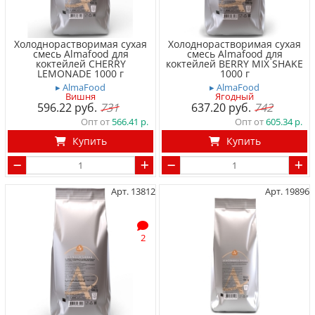
Холоднорастворимая сухая
Холоднорастворимая сухая
смесь Almafood для
смесь Almafood для
коктейлей СHERRY
коктейлей BERRY MIX SHAKE
LEMONADE 1000 г
1000 г
▸ AlmaFood
▸ AlmaFood
Вишня
Ягодный
596.22
731
637.20
742
Опт от
566.41
Опт от
605.34
Купить
Купить
Арт. 13812
Арт. 19896
2