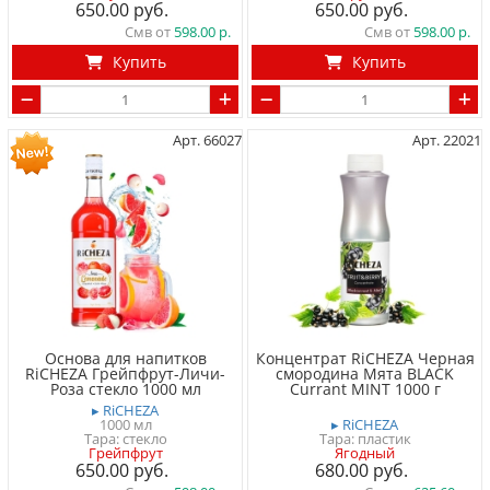
650.00
650.00
Смв от
598.00
Смв от
598.00
Купить
Купить
Арт. 66027
Арт. 22021
Основа для напитков
Концентрат RiCHEZA Черная
RiCHEZA Грейпфрут-Личи-
cмородина Мята BLACK
Роза стекло 1000 мл
Currant MINT 1000 г
▸ RiCHEZA
1000 мл
▸ RiCHEZA
Тара: стекло
Тара: пластик
Грейпфрут
Ягодный
650.00
680.00