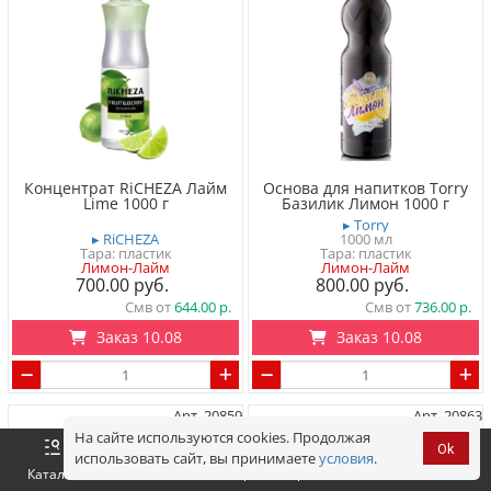
Концентрат RiCHEZA Лайм
Основа для напитков Torry
Lime 1000 г
Базилик Лимон 1000 г
▸ Torry
▸ RiCHEZA
1000 мл
Тара: пластик
Тара: пластик
Лимон-Лайм
Лимон-Лайм
700.00
800.00
Смв от
644.00
Смв от
736.00
Заказ 10.08
Заказ 10.08
Арт. 20859
Арт. 20863
На сайте используются cookies. Продолжая
Ok
использовать сайт, вы принимаете
условия
.
Оформить
Корзина
0 р.
Каталог
Войти