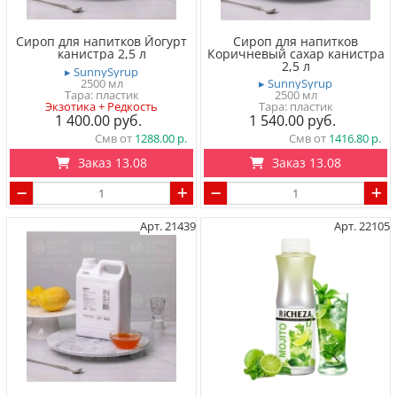
Сироп для напитков Йогурт
Сироп для напитков
канистра 2,5 л
Коричневый сахар канистра
2,5 л
▸ SunnySyrup
2500 мл
▸ SunnySyrup
Тара: пластик
2500 мл
Экзотика + Редкость
Тара: пластик
1 400.00
1 540.00
Смв от
1288.00
Смв от
1416.80
Заказ 13.08
Заказ 13.08
Арт. 21439
Арт. 22105