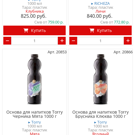
1000 мл
▸ RiCHEZA
Тара: пластик
Тара: пластик
Клубника
Личи
825.00
840.00
Смв от
759.00
Смв от
772.80
Купить
Купить
Арт. 20853
Арт. 20866
Основа для напитков Torry
Основа для напитков Torry
Черника Мята 1000 г
Брусника Клюква 1000 г
▸ Torry
▸ Torry
1000 мл
1000 мл
Тара: пластик
Тара: пластик
Мята
Ягодный