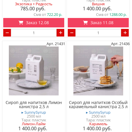
Тара: пластик
Тара: пластик
Экзотика + Редкость
Вишня
785.00
1 400.00
Смв от
722.20
Смв от
1288.00
Заказ 12.08
Заказ 11.08
Арт. 21431
Арт. 21436
Сироп для напитков Лимон
Сироп для напитков Особый
канистра 2,5 л
карамельный канистра 2,5 л
▸ SunnySyrup
▸ SunnySyrup
2500 мл
2500 мл
Тара: пластик
Тара: пластик
Лимон-Лайм
Карамель
1 400.00
1 400.00