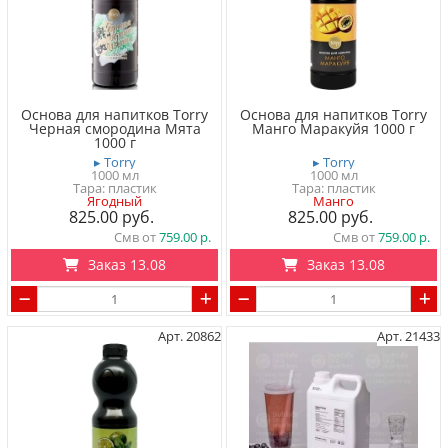
Основа для напитков Torry
Основа для напитков Torry
Черная смородина Мята
Манго Маракуйя 1000 г
1000 г
▸ Torry
▸ Torry
1000 мл
1000 мл
Тара: пластик
Тара: пластик
Ягодный
Манго
825.00
825.00
Смв от
759.00
Смв от
759.00
Заказ 13.08
Заказ 13.08
Арт. 20862
Арт. 21433