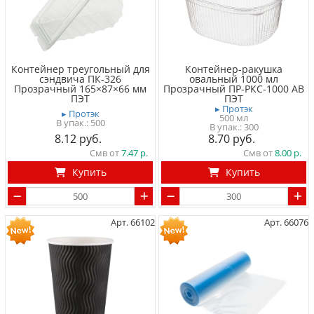
Контейнер треугольный для
Контейнер-ракушка
сэндвича ПК-326
овальный 1000 мл
Прозрачный 165×87×66 мм
Прозрачный ПР-РКС-1000 АВ
ПЭТ
ПЭТ
▸ Протэк
▸ Протэк
500 мл
500
300
8.12
8.70
Смв от
7.47
Смв от
8.00
Купить
Купить
Арт. 66102
Арт. 66076