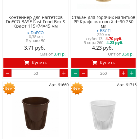
Контейнер для наггетсов
Стакан для горячих напитков
DoECO BASE Fast Food Box S
PP Крафт матовый d=90 250
Крафт 115×74×45 мм
мл
▸ ВЗЛП
▸ DoECO
250 мл
0,38 мл
в тубе
13
-
4.70 руб.
50
260 -
4.23 руб.
3.71
4.23
Смв от
3.41
Опт от
3.50
Купить
Купить
Арт. 61660
Арт. 61715