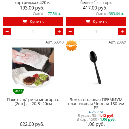
картриджах 420мл
белые 1 сл торк
193.00
417.00
Смв от
177.56
Смв от
383.64
Купить
Купить
Арт. 60343
Арт. 23821
Мало
Пакеты д/гриля многораз.
Ложка столовая ПРЕМИУМ
[2шт] ,L=20,B=20см
пластиковая Черная 180 мм
PS
▸ Aviora
50
-
1.12 руб.
1500 -
1.06 руб.
622.00
1.06