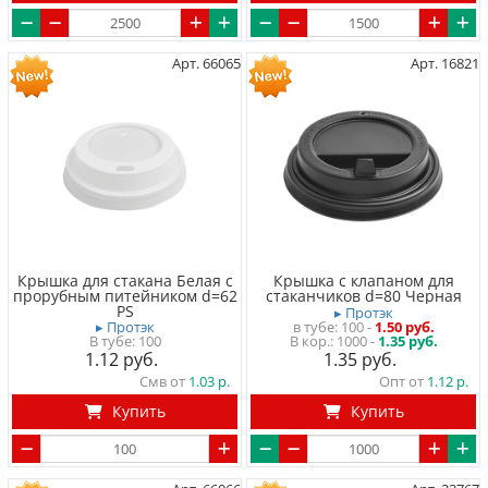
Арт. 66065
Арт. 16821
Крышка для стакана Белая с
Крышка с клапаном для
прорубным питейником d=62
стаканчиков d=80 Черная
PS
▸ Протэк
в тубе
100
-
1.50 руб.
▸ Протэк
1000 -
1.35 руб.
В тубе
100
1.12
1.35
Смв от
1.03
Опт от
1.12
Купить
Купить