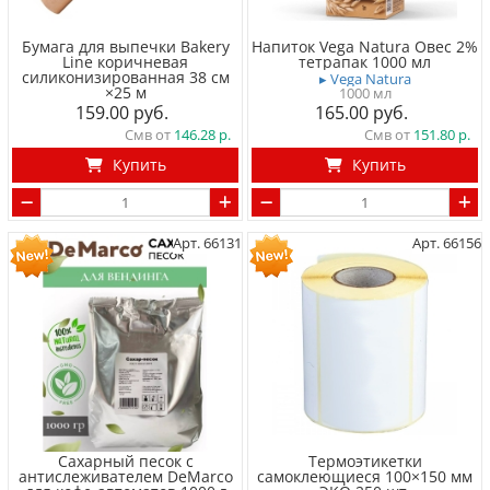
Бумага для выпечки Bakery
Напиток Vega Natura Овес 2%
Line коричневая
тетрапак 1000 мл
силиконизированная 38 см
▸ Vega Natura
×25 м
1000 мл
159.00
165.00
Смв от
146.28
Смв от
151.80
Купить
Купить
Арт. 66131
Арт. 66156
Сахарный песок с
Термоэтикетки
антислеживателем DeMarco
самоклеющиеся 100×150 мм