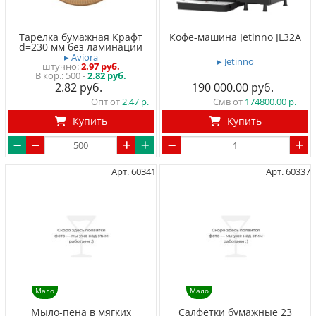
Тарелка бумажная Крафт
Кофе-машина Jetinno JL32A
d=230 мм без ламинации
▸ Aviora
▸ Jetinno
штучно
2.97 руб.
500 -
2.82 руб.
2.82
190 000.00
Опт от
2.47
Смв от
174800.00
Купить
Купить
Арт. 60341
Арт. 60337
Мало
Мало
Мыло-пена в мягких
Салфетки бумажные 23