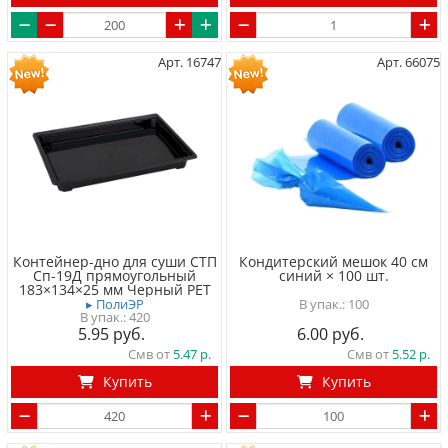
Арт. 16747
Арт. 66075
Контейнер-дно для суши СТП
Кондитерский мешок 40 см
Сп-19Д прямоугольный
синий × 100 шт.
183×134×25 мм Черный PET
100
▸ ПолиЭР
420
5.95
6.00
Смв от
5.47
Смв от
5.52
Купить
Купить