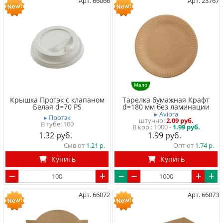
Арт. 66066
Арт. 23767
Мало
Крышка Протэк с клапаном
Тарелка бумажная Крафт
Белая d=70 PS
d=180 мм без ламинации
▸ Aviora
▸ Протэк
штучно
2.09 руб.
В тубе
100
1000 -
1.99 руб.
1.32
1.99
Смв от
1.21
Опт от
1.74
Купить
Купить
Арт. 66072
Арт. 66073