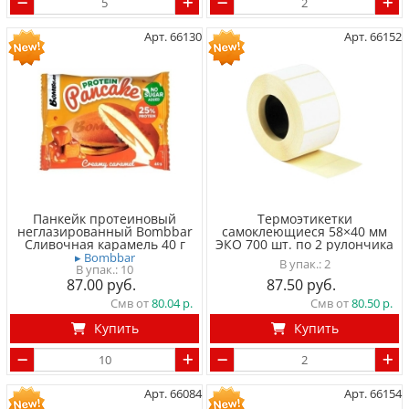
Арт. 66130
Арт. 66152
Панкейк протеиновый
Термоэтикетки
неглазированный Bombbar
самоклеющиеся 58×40 мм
Сливочная карамель 40 г
ЭКО 700 шт. по 2 рулончика
▸ Bombbar
2
10
87.00
87.50
Смв от
80.04
Смв от
80.50
Купить
Купить
Арт. 66084
Арт. 66154