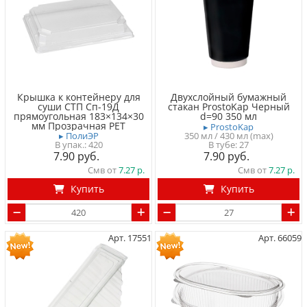
Крышка к контейнеру для
Двухслойный бумажный
суши СТП Сп-19Д
стакан ProstoKap Черный
прямоугольная 183×134×30
d=90 350 мл
мм Прозрачная PET
▸ ProstoKap
350 мл / 430 мл (max)
▸ ПолиЭР
В тубе
27
420
7.90
7.90
Смв от
7.27
Смв от
7.27
Купить
Купить
Арт. 17551
Арт. 66059