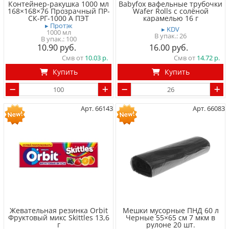
Контейнер-ракушка 1000 мл
Babyfox вафельные трубочки
168×168×76 Прозрачный ПР-
Wafer Rolls с солёной
СК-РГ-1000 А ПЭТ
карамелью 16 г
▸ Протэк
▸ KDV
1000 мл
26
100
10.90
16.00
Смв от
10.03
Смв от
14.72
Купить
Купить
Арт. 66143
Арт. 66083
Жевательная резинка Orbit
Мешки мусорные ПНД 60 л
Фруктовый микс Skittles 13,6
Черные 55×65 см 7 мкм в
г
рулоне 20 шт.