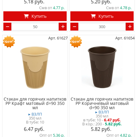
5.18
5.20
Смв от
4.77
Смв от
4.78
Купить
Купить
Арт. 61627
Арт. 61654
Стакан для горячих напитков
Стакан для горячих напитков
PP Крафт матовый d=90 350
PP Коричневый матовый
мл
d=90 350 мл
▸ ВЗЛП
▸ ВЗЛП
350 мл
350 мл
в тубе
10
-
6.47 руб.
В тубе
10
200 -
5.82 руб.
6.47
5.82
Опт от
5.36
Опт от
4.82