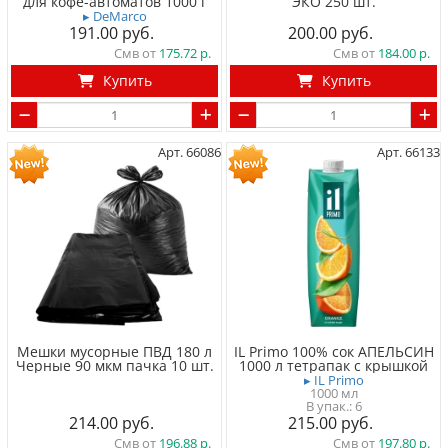
для кофе-автоматов 1000 г
ЭКО 250 шт.
▸ DeMarco
191.00
200.00
Смв от
175.72
Смв от
184.00
Купить
Купить
Арт. 66086
Арт. 66133
Мешки мусорные ПВД 180 л
IL Primo 100% сок АПЕЛЬСИН
Черные 90 мкм пачка 10 шт.
1000 л тетрапак с крышкой
▸ IL Primo
1000 мл
6
214.00
215.00
Смв от
196.88
Смв от
197.80