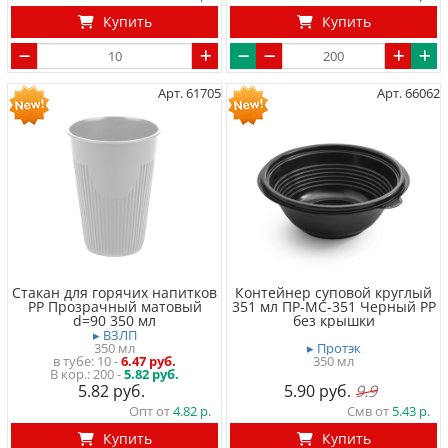
Купить
Купить
Арт. 61705
Арт. 66062
Стакан для горячих напитков
Контейнер суповой круглый
PP Прозрачный матовый
351 мл ПР-МС-351 Черный PP
d=90 350 мл
без крышки
▸ ВЗЛП
350 мл
▸ Протэк
в тубе
10
-
6.47 руб.
350 мл
200 -
5.82 руб.
5.82
5.90
9.9
Опт от
4.82
Смв от
5.43
Купить
Купить