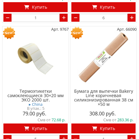
Купить
Купить
Арт. 9767
Арт. 66090
Термоэтикетки
Бумага для выпечки Bakery
самоклеющиеся 30×20 мм
Line коричневая
ЭКО 2000 шт.
силиконизированная 38 см
×50 м
▸ China
5
79.00
308.00
Смв от
72.68
Смв от
283.36
Купить
Купить