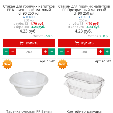
Стакан для горячих напитков
Стакан для горячих напитков
PP Коричневый матовый
PP Прозрачный матовый
d=90 250 мл
d=90 250 мл
▸ ВЗЛП
▸ ВЗЛП
250 мл
250 мл
в тубе
13
-
4.70 руб.
в тубе
13
-
4.70 руб.
260 -
4.23 руб.
260 -
4.23 руб.
4.23
4.23
Опт от
3.50
Опт от
3.50
Купить
Купить
Арт. 16701
Арт. 61042
Тарелка суповая PP Белая
Контейнер-ракушка