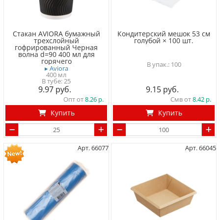
Стакан AVIORA бумажный
Кондитерский мешок 53 см
трехслойный
голубой × 100 шт.
гофрированный Черная
волна d=90 400 мл для
горячего
100
▸ Aviora
400 мл
В тубе
25
9.97
9.15
Опт от
8.26
Смв от
8.42
Купить
Купить
Арт. 66077
Арт. 66045