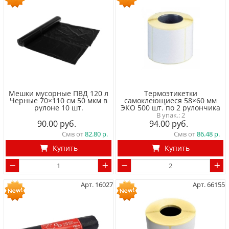
Мешки мусорные ПВД 120 л
Термоэтикетки
Черные 70×110 см 50 мкм в
самоклеющиеся 58×60 мм
рулоне 10 шт.
ЭКО 500 шт. по 2 рулончика
2
90.00
94.00
Смв от
82.80
Смв от
86.48
Купить
Купить
Арт. 16027
Арт. 66155