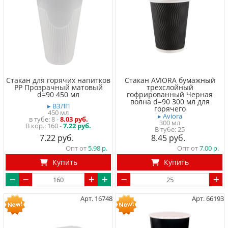
Стакан для горячих напитков
Стакан AVIORA бумажный
PP Прозрачный матовый
трехслойный
d=90 450 мл
гофрированный Черная
волна d=90 300 мл для
▸ ВЗЛП
горячего
450 мл
▸ Aviora
в тубе
8
-
8.03 руб.
300 мл
160 -
7.22 руб.
В тубе
25
7.22
8.45
Опт от
5.98
Опт от
7.00
Купить
Купить
Арт. 16748
Арт. 66193