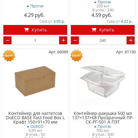
▸ Протэк
▸ Протэк
250 мл
240
4.29
4.59
Смв от
3.95
Смв от
4.22
Купить
Купить
Арт. 66069
Арт. 61130
Контейнер для наггетсов
Контейнер-ракушка 500 мл
DoECO BASE Fast Food Box L
137×137×68 Прозрачный ПР-
Крафт 150×91×70 мм
СК-РГ-501 А ПЭТ
▸ DoECO
▸ Протэк
0,95 мл
500 мл
50
300