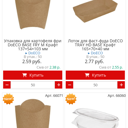
Упаковка для картофеля фри
Лоток для фаст-фуда DoECO
DoECO BASE FRY M Крафт
TRAY HD BASE Крафт
137×54×103 мм
165×70×40 мм
▸ DoECO
▸ DoECO
50
50
2.59
2.77
Смв от
2.38
Смв от
2.55
Купить
Купить
Арт. 66071
Арт. 66060