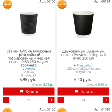
Арт. 66100
Арт. 66194
Стакан AVIORA бумажный
Двухслойный бумажный
трехслойный
стакан ProstoKap Черный
гофрированный Черная
d=80 250 мл
волна d=80 250 мл для
горячего
▸ ProstoKap
250 мл / 280 мл (max)
▸ Aviora
В тубе
24
250 мл
В тубе
25
6.95
6.40
Опт от
5.75
Смв от
5.89
Купить
Купить
Арт. 66120
Арт. 61720