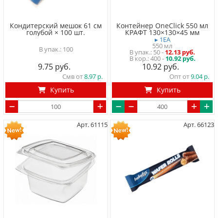
Кондитерский мешок 61 см
Контейнер OneClick 550 мл
голубой × 100 шт.
КРАФТ 130×130×45 мм
▸ 1EA
550 мл
100
50
-
12.13 руб.
400 -
10.92 руб.
9.75
10.92
Смв от
8.97
Опт от
9.04
Купить
Купить
Арт. 61115
Арт. 66123