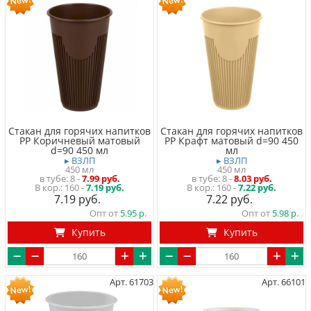
Стакан для горячих напитков
Стакан для горячих напитков
PP Коричневый матовый
PP Крафт матовый d=90 450
d=90 450 мл
мл
▸ ВЗЛП
▸ ВЗЛП
450 мл
450 мл
в тубе
8
-
7.99 руб.
в тубе
8
-
8.03 руб.
160 -
7.19 руб.
160 -
7.22 руб.
7.19
7.22
Опт от
5.95
Опт от
5.98
Купить
Купить
Арт. 61703
Арт. 66101