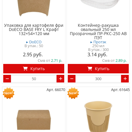
Упаковка для картофеля фри
Контейнер-ракушка
DoECO BASE FRY L Крафт
овальный 250 мл
132×54×120 мм
Прозрачный ПР-РКС-250 АВ
ПЭТ
▸ DoECO
▸ Протэк
50
250 мл
300
2.95
3.14
Смв от
2.71
Смв от
2.89
Купить
Купить
Арт. 66070
Арт. 61645