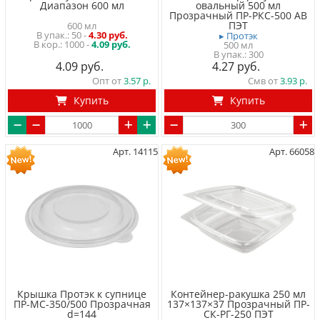
Диапазон 600 мл
овальный 500 мл
Прозрачный ПР-РКС-500 АВ
ПЭТ
600 мл
50
-
4.30 руб.
▸ Протэк
1000 -
4.09 руб.
500 мл
300
4.09
4.27
Опт от
3.57
Смв от
3.93
Купить
Купить
Арт. 14115
Арт. 66058
Крышка Протэк к супнице
Контейнер-ракушка 250 мл
ПР-МС-350/500 Прозрачная
137×137×37 Прозрачный ПР-
d=144
СК-РГ-250 ПЭТ