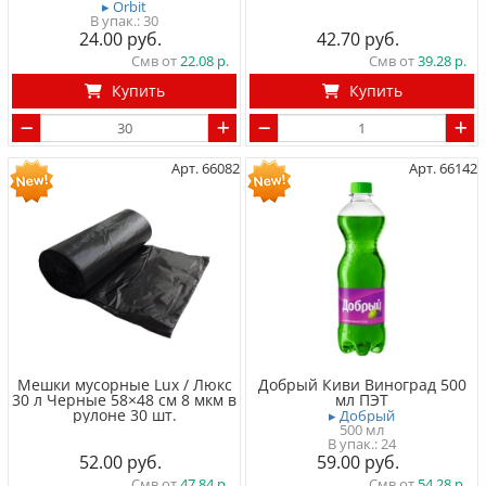
▸ Orbit
30
24.00
42.70
Смв от
22.08
Смв от
39.28
Купить
Купить
Арт. 66082
Арт. 66142
Мешки мусорные Lux / Люкс
Добрый Киви Виноград 500
30 л Черные 58×48 см 8 мкм в
мл ПЭТ
рулоне 30 шт.
▸ Добрый
500 мл
24
52.00
59.00
Смв от
47.84
Смв от
54.28