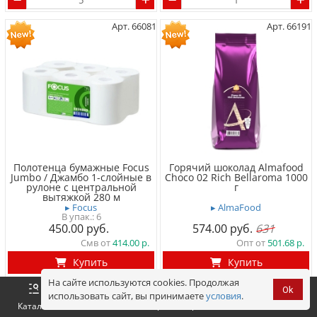
Арт. 66081
Арт. 66191
Полотенца бумажные Focus
Горячий шоколад Almafood
Jumbo / Джамбо 1-слойные в
Choco 02 Rich Bellaroma 1000
рулоне с центральной
г
вытяжкой 280 м
▸ AlmaFood
▸ Focus
6
450.00
574.00
631
Смв от
414.00
Опт от
501.68
Купить
Купить
На сайте используются cookies. Продолжая
Ok
использовать сайт, вы принимаете
условия
.
Оформить
Корзина
0 р.
Каталог
Войти
Арт. 66126
Арт. 22804