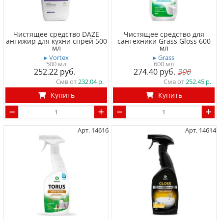
Чистящее средство DAZE
Чистящее средство для
антижир для кухни спрей 500
сантехники Grass Gloss 600
мл
мл
▸ Vortex
▸ Grass
500 мл
600 мл
252.22
274.40
300
Смв от
232.04
Смв от
252.45
Купить
Купить
Арт. 14616
Арт. 14614