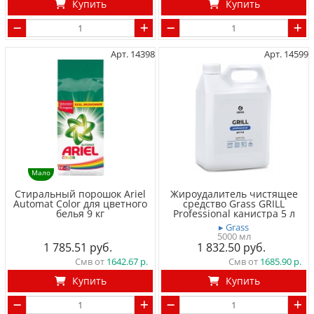
Купить
Купить
Арт. 14398
Арт. 14599
Мало
Стиральный порошок Ariel
Жироудалитель чистящее
Automat Color для цветного
средство Grass GRILL
белья 9 кг
Professional канистра 5 л
▸ Grass
5000 мл
1 785.51
1 832.50
Смв от
1642.67
Смв от
1685.90
Купить
Купить