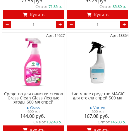
77.55
93.26
Смв от
71.35
Смв от
85.80
Купить
Купить
Арт. 14627
Арт. 13864
Средство для очистки cтекол
Чистящее средство MAGIC
Grass Clean Glass Лесные
для стекла спрей 500 мл
ягоды 600 мл спрей
▸ Grass
▸ Vortex
600 мл
500 мл
144.00
167.08
Смв от
132.48
Опт от
146.03
Купить
Купить