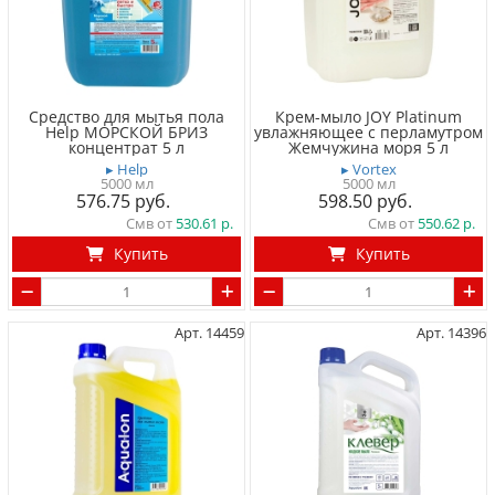
Средство для мытья пола
Крем-мыло JOY Platinum
Help МОРСКОЙ БРИЗ
увлажняющее с перламутром
концентрат 5 л
Жемчужина моря 5 л
▸ Help
▸ Vortex
5000 мл
5000 мл
576.75
598.50
Смв от
530.61
Смв от
550.62
Купить
Купить
Арт. 14459
Арт. 14396