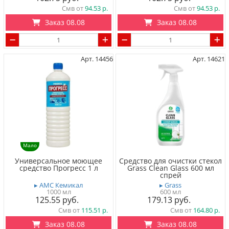
Смв от
94.53
Смв от
94.53
Заказ 08.08
Заказ 08.08
Арт. 14456
Арт. 14621
Мало
Универсальное моющее
Средство для очистки cтекол
средство Прогресс 1 л
Grass Clean Glass 600 мл
спрей
▸ АМС Кемикал
▸ Grass
1000 мл
600 мл
125.55
179.13
Смв от
115.51
Смв от
164.80
Заказ 08.08
Заказ 08.08