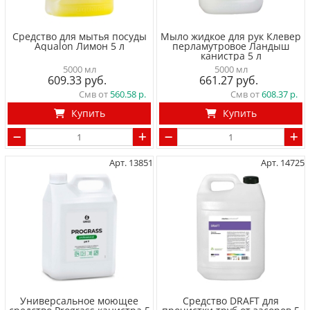
Средство для мытья посуды
Мыло жидкое для рук Клевер
Aqualon Лимон 5 л
перламутровое Ландыш
канистра 5 л
5000 мл
5000 мл
609.33
661.27
Смв от
560.58
Смв от
608.37
Купить
Купить
Арт. 13851
Арт. 14725
Универсальное моющее
Средство DRAFT для