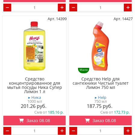
Арт. 14399
Арт. 14427
Мало
Средство
Средство Help для
концентрированное для
сантехники Чистый туалет
мытья посуды Ника Супер
Лимон 750 мл
Лимон 1 л
▸ Ника
▸ Help
1000 мл
750 мл
201.26
187.75
Смв от
185.16
Смв от
172.73
Заказ 08.08
Заказ 08.08