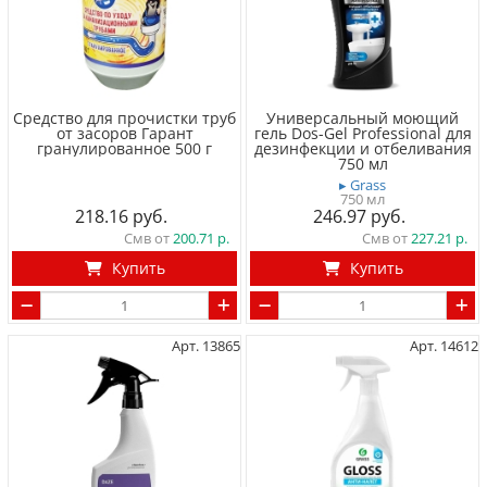
Средство для прочистки труб
Универсальный моющий
от засоров Гарант
гель Dos-Gel Professional для
гранулированное 500 г
дезинфекции и отбеливания
750 мл
▸ Grass
750 мл
218.16
246.97
Смв от
200.71
Смв от
227.21
Купить
Купить
Арт. 13865
Арт. 14612