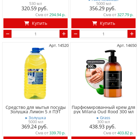
530 мл
5000 мл
320.59
356.29
Смв от
294.94
Смв от
327.79
Купить
Купить
Арт. 14520
Арт. 14650
Средство для мытья посуды
Парфюмированный крем для
Золушка Лимон 5 л ПЭТ
рук Milana Oud Rood 300 мл
▸ Золушка
▸ Grass
5000 мл
300 мл
369.24
438.93
Смв от
339.70
Смв от
403.82