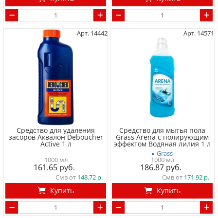
Арт. 14442
Арт. 14571
Средство для удаления
Средство для мытья пола
засоров Аквалон Deboucher
Grass Arena с полирующим
Active 1 л
эффектом Водяная лилия 1 л
▸ Grass
1000 мл
1000 мл
161.65
186.87
Смв от
148.72
Смв от
171.92
Купить
Купить