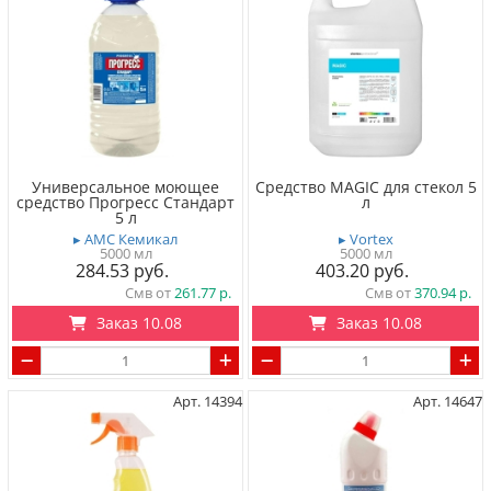
Универсальное моющее
Средство MAGIC для cтекол 5
средство Прогресс Стандарт
л
5 л
▸ АМС Кемикал
▸ Vortex
5000 мл
5000 мл
284.53
403.20
Смв от
261.77
Смв от
370.94
Заказ 10.08
Заказ 10.08
Арт. 14394
Арт. 14647