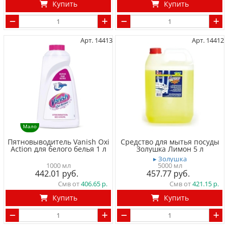
Купить
Купить
Арт. 14413
Арт. 14412
Мало
Пятновыводитель Vanish Oxi
Средство для мытья посуды
Action для белого белья 1 л
Золушка Лимон 5 л
▸ Золушка
1000 мл
5000 мл
442.01
457.77
Смв от
406.65
Смв от
421.15
Купить
Купить