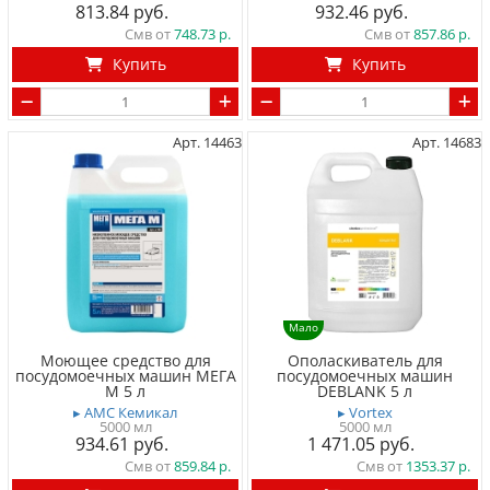
813.84
932.46
Смв от
748.73
Смв от
857.86
Купить
Купить
Арт. 14463
Арт. 14683
Мало
Моющее средство для
Ополаскиватель для
посудомоечных машин МЕГА
посудомоечных машин
М 5 л
DEBLANK 5 л
▸ АМС Кемикал
▸ Vortex
5000 мл
5000 мл
934.61
1 471.05
Смв от
859.84
Смв от
1353.37