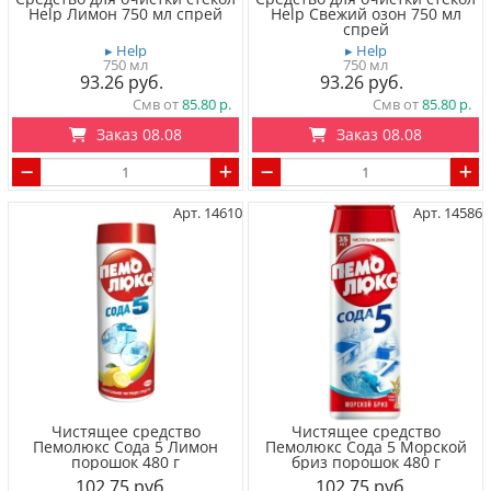
Help Лимон 750 мл спрей
Help Свежий озон 750 мл
спрей
▸ Help
▸ Help
750 мл
750 мл
93.26
93.26
Смв от
85.80
Смв от
85.80
Заказ 08.08
Заказ 08.08
Арт. 14610
Арт. 14586
Чистящее средство
Чистящее средство
Пемолюкс Сода 5 Лимон
Пемолюкс Сода 5 Морской
порошок 480 г
бриз порошок 480 г
102.75
102.75