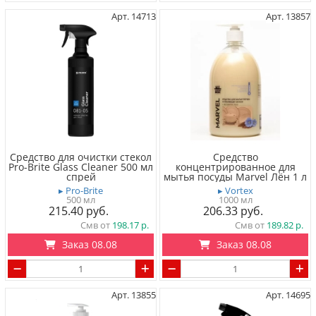
Арт. 14713
Арт. 13857
Средство для очистки cтекол
Средство
Pro-Brite Glass Cleaner 500 мл
концентрированное для
спрей
мытья посуды Marvel Лён 1 л
▸ Pro-Brite
▸ Vortex
500 мл
1000 мл
215.40
206.33
Смв от
198.17
Смв от
189.82
Заказ 08.08
Заказ 08.08
Арт. 13855
Арт. 14695