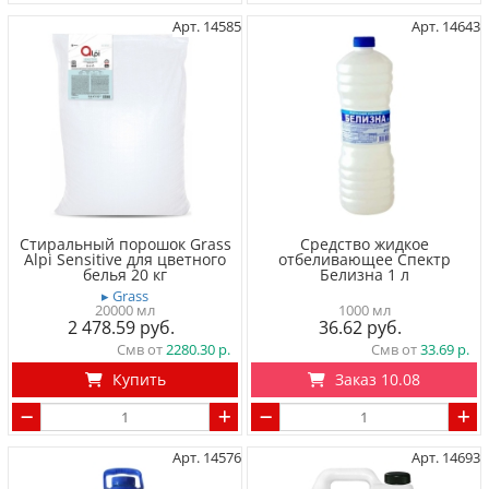
Арт. 14585
Арт. 14643
Стиральный порошок Grass
Средство жидкое
Alpi Sensitive для цветного
отбеливающее Спектр
белья 20 кг
Белизна 1 л
▸ Grass
20000 мл
1000 мл
2 478.59
36.62
Смв от
2280.30
Смв от
33.69
Купить
Заказ 10.08
Арт. 14576
Арт. 14693