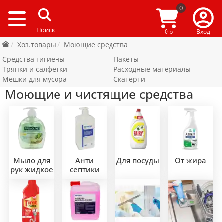
0
0 р
Вход
Хоз.товары
Моющие средства
Средства гигиены
Пакеты
Тряпки и салфетки
Расходные материалы
Мешки для мусора
Скатерти
Моющие и чистящие средства
Мыло для
Анти
Для посуды
От жира
рук жидкое
септики