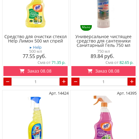
Мало
Средство для очистки cтекол
Универсальное чистящее
Help Лимон 500 мл спрей
средство для сантехники
Санитарный Гель 750 мл
▸ Help
500 мл
750 мл
77.55
89.84
Смв от
71.35
Смв от
82.65
Заказ 08.08
Заказ 08.08
Арт. 14424
Арт. 14395