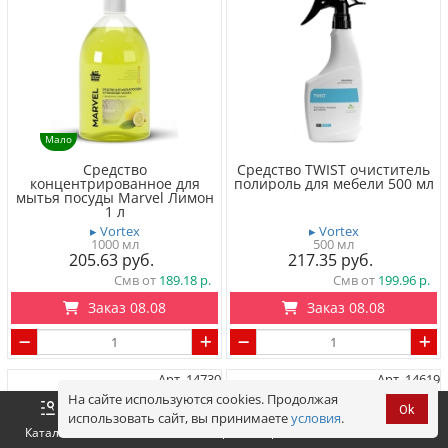
Мало
Средство
Средство TWIST очиститель
концентрированное для
полироль для мебели 500 мл
мытья посуды Marvel Лимон
1 л
▸ Vortex
▸ Vortex
1000 мл
500 мл
205.63
217.35
Смв от
189.18
Смв от
199.96
Заказ 08.08
Заказ 08.08
Арт. 14730
Арт. 14619
На сайте используются cookies. Продолжая
Ok
использовать сайт, вы принимаете
условия
.
Оформить
Корзина
0 р.
Каталог
Войти