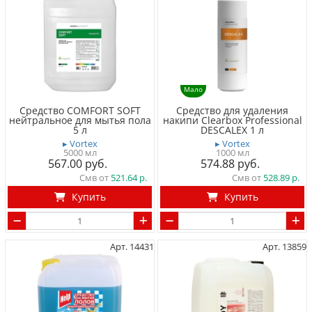
Мало
Средство COMFORT SOFT
Средство для удаления
нейтральное для мытья пола
накипи Clearbox Professional
5 л
DESCALEX 1 л
▸ Vortex
▸ Vortex
5000 мл
1000 мл
567.00
574.88
Смв от
521.64
Смв от
528.89
Купить
Купить
Арт. 14431
Арт. 13859