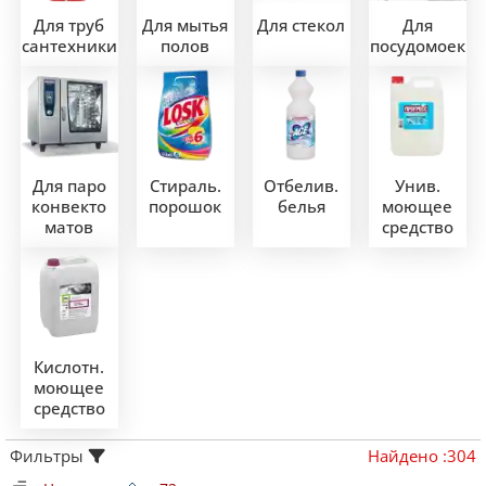
Для труб
Для мытья
Для стекол
Для
сантехники
полов
посудомоек
Для паро
Стираль.
Отбелив.
Унив.
конвекто
порошок
белья
моющее
матов
средство
Кислотн.
моющее
средство
Фильтры
Найдено
:
304