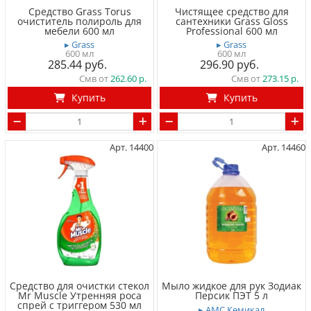
Средство Grass Torus
Чистящее средство для
очиститель полироль для
сантехники Grass Gloss
мебели 600 мл
Professional 600 мл
▸ Grass
▸ Grass
600 мл
600 мл
285.44
296.90
Смв от
262.60
Смв от
273.15
Купить
Купить
Арт. 14400
Арт. 14460
Средство для очистки cтекол
Мыло жидкое для рук Зодиак
Mr Muscle Утренняя роса
Персик ПЭТ 5 л
спрей с триггером 530 мл
▸ АМС Кемикал