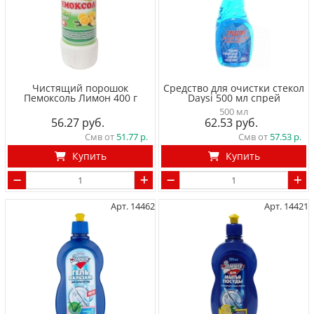
Чистящий порошок
Средство для очистки cтекол
Пемоксоль Лимон 400 г
Daysi 500 мл спрей
500 мл
56.27
62.53
Смв от
51.77
Смв от
57.53
Купить
Купить
Арт. 14462
Арт. 14421