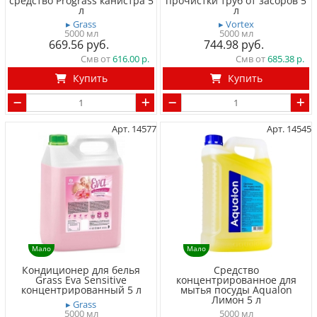
средство Prograss канистра 5
прочистки труб от засоров 5
л
л
▸ Grass
▸ Vortex
5000 мл
5000 мл
669.56
744.98
Смв от
616.00
Смв от
685.38
Купить
Купить
Арт. 14577
Арт. 14545
Мало
Мало
Кондиционер для белья
Средство
Grass Eva Sensitive
концентрированное для
концентрированный 5 л
мытья посуды Aqualon
Лимон 5 л
▸ Grass
5000 мл
5000 мл