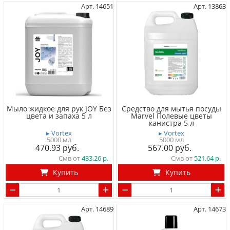
Арт. 14651
Арт. 13863
Мыло жидкое для рук JOY Без
Средство для мытья посуды
цвета и запаха 5 л
Marvel Полевые цветы
канистра 5 л
▸ Vortex
▸ Vortex
5000 мл
5000 мл
470.93
567.00
Смв от
433.26
Смв от
521.64
Купить
Купить
Арт. 14689
Арт. 14673