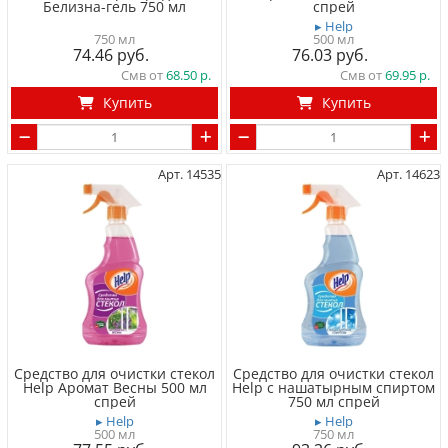
Белизна-гель 750 мл
спрей
▸ Help
750 мл
500 мл
74.46
76.03
Смв от
68.50
Смв от
69.95
Купить
Купить
Арт. 14535
Арт. 14623
Средство для очистки cтекол
Средство для очистки cтекол
Help Аромат Весны 500 мл
Help с нашатырным спиртом
спрей
750 мл спрей
▸ Help
▸ Help
500 мл
750 мл