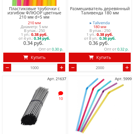
Пластиковые трубочки с
Размешиватель деревянный
изгибом ФЛЮОР цветные
Таливенда 180 мм
210 мм d=5 мм
210 мм
▸ Talivenda
Диаметр: 5 мм
180 мм
250
250
1 уп.
0.38 руб.
1 уп.
0.38 руб.
от 4 уп.:
0.34 руб.
от 8 уп.:
0.36 руб.
0.34
0.36
Опт от
0.30
Опт от
0.32
Купить
Купить
Арт. 21637
Арт. 5999
10