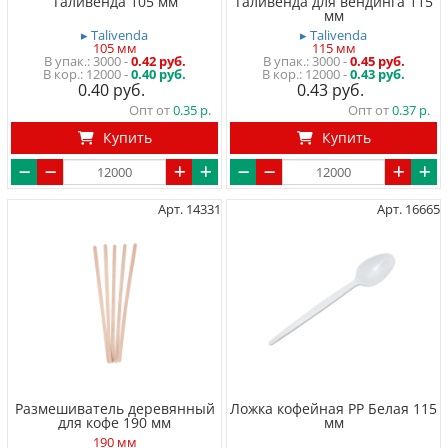
Таливенда 105 мм
Таливенда для вендинга 115
мм
▸ Talivenda
▸ Talivenda
105 мм
115 мм
3000
-
0.42 руб.
3000
-
0.45 руб.
12000 -
0.40 руб.
12000 -
0.43 руб.
0.40
0.43
Опт от
0.35
Опт от
0.37
Купить
Купить
Арт. 14331
Арт. 16665
Размешиватель деревянный
Ложка кофейная PP Белая 115
для кофе 190 мм
мм
190 мм