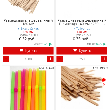
Размешиватель деревянный
Размешиватель деревянный
180 мм
Таливенда 140 мм ×250 шт.
▸ Виата Стикс
▸ Talivenda
180 мм
140 мм
1000
250
0.32
0.35
Смв от
0.29
Опт от
0.29
Купить
Купить
Арт. 16691
Арт. 19052
6