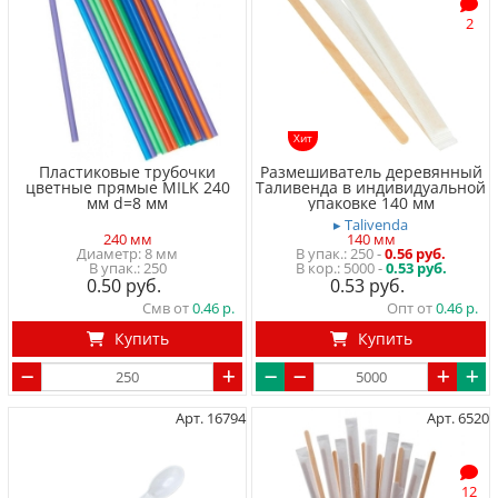
2
Хит
Пластиковые трубочки
Размешиватель деревянный
цветные прямые MILK 240
Таливенда в индивидуальной
мм d=8 мм
упаковке 140 мм
▸ Talivenda
240 мм
140 мм
Диаметр: 8 мм
250
-
0.56 руб.
250
5000 -
0.53 руб.
0.50
0.53
Смв от
0.46
Опт от
0.46
Купить
Купить
Арт. 16794
Арт. 6520
12