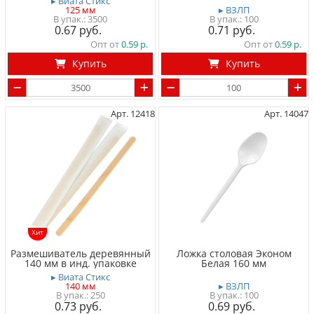
▸ Виата Стикс
125 мм
▸ ВЗЛП
3500
100
0.67
0.71
Опт от
0.59
Опт от
0.59
Купить
Купить
Арт. 12418
Арт. 14047
Хит
Размешиватель деревянный
Ложка столовая Эконом
140 мм в инд. упаковке
Белая 160 мм
▸ Виата Стикс
140 мм
▸ ВЗЛП
250
100
0.73
0.69