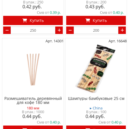
250
200
0.42
0.43
Смв от
0.39
Смв от
0.40
Купить
Купить
Арт. 14301
Арт. 16648
Размешиватель деревянный
Шампуры бамбуковые 25 см
для кофе 180 мм
180 мм
▸ China
1000
100
0.44
0.44
Смв от
0.40
Смв от
0.40