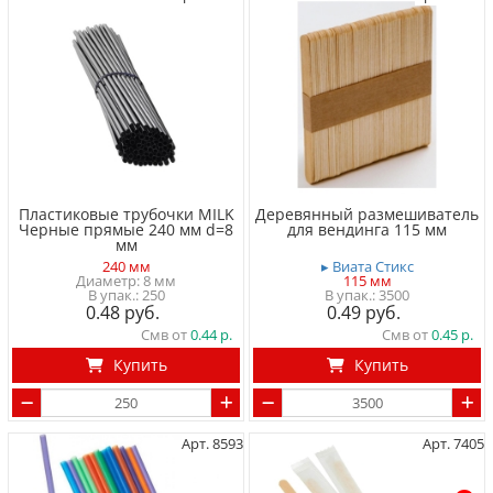
Пластиковые трубочки MILK
Деревянный размешиватель
Черные прямые 240 мм d=8
для вендинга 115 мм
мм
240 мм
▸ Виата Стикс
Диаметр: 8 мм
115 мм
250
3500
0.48
0.49
Смв от
0.44
Смв от
0.45
Купить
Купить
Арт. 8593
Арт. 7405