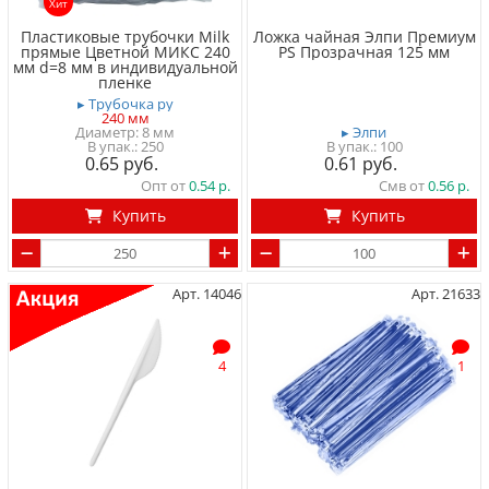
Хит
Пластиковые трубочки Milk
Ложка чайная Элпи Премиум
прямые Цветной МИКС 240
PS Прозрачная 125 мм
мм d=8 мм в индивидуальной
пленке
▸ Трубочка ру
240 мм
Диаметр: 8 мм
▸ Элпи
250
100
0.65
0.61
Опт от
0.54
Смв от
0.56
Купить
Купить
Арт. 14046
Арт. 21633
4
1