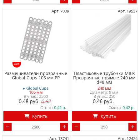
Арт. 7009
Арт. 19537
Хит
Размешиватели прозрачные
Пластиковые трубочки MILK
Global Cups 105 мм PP
Прозрачные прямые 240 мм
d=8 мм
▸ Global Cups
240 мм
105 мм
Диаметр: 8 мм
2500
250
0.48
0.62
0.46
Опт от
0.42
Смв от
0.42
Купить
Купить
Арт. 13741
Арт. 12424