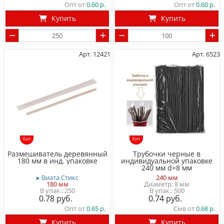
Опт от
0.60
Опт от
0.60
Купить
Купить
Арт. 12421
Арт. 6523
Хит
Хит
Размешиватель деревянный
Трубочки черные в
180 мм в инд. упаковке
индивидуальной упаковке
240 мм d=8 мм
▸ Виата Стикс
240 мм
180 мм
Диаметр: 8 мм
250
500
0.78
0.74
Опт от
0.65
Смв от
0.68
Купить
Купить