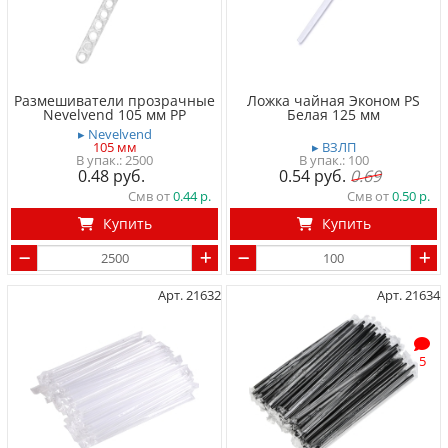
Размешиватели прозрачные
Ложка чайная Эконом PS
Nevelvend 105 мм PP
Белая 125 мм
▸ Nevelvend
105 мм
▸ ВЗЛП
2500
100
0.48
0.54
0.69
Смв от
0.44
Смв от
0.50
Купить
Купить
Арт. 21632
Арт. 21634
5