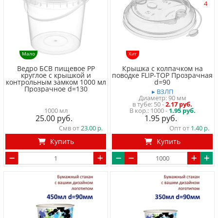
4
Мало
Хит
Ведро БСВ пищевое PP
Крышка с колпачком на
круглое с крышкой и
поводке FLIP-TOP Прозрачная
контрольным замком 1000 мл
d=90
Прозрачное d=130
▸ ВЗЛП
Диаметр: 90 мм
в тубе
50
-
2.17 руб.
1000 мл
1000 -
1.95 руб.
25.00
1.95
Смв от
23.00
Опт от
1.40
Купить
Купить