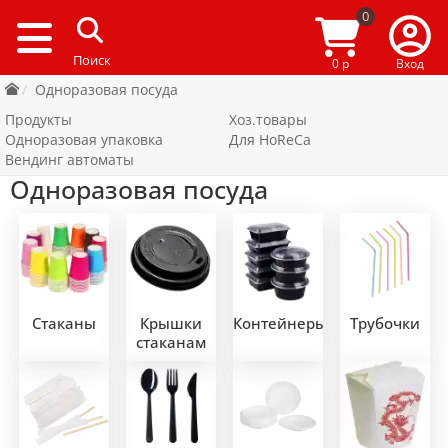
0
0 р
Вход
Одноразовая посуда
Продукты
Хоз.товары
Одноразовая упаковка
Для HoReCa
Вендинг автоматы
Одноразовая посуда
Стаканы
Крышки
Контейнеры
Трубочки
стаканам