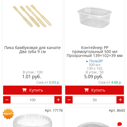
Пика бамбуковая для канапе
Контейнер PP
Два зуба 9 см
прямоугольный 500 мл
Прозрачный 139×102×39 мм
▸ ПолиЭР
500 мл
139 x 102
100
50
1.01
5.09
Смв от
0.93
Смв от
4.68
Купить
Купить
Арт. 17176
Арт. 8643