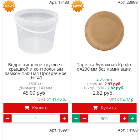
Арт. 17433
Арт. 23899
Ведро пищевое круглое с
Тарелка бумажная Крафт
крышкой и контрольным
d=230 мм без ламинации
замком 1500 мл Прозрачное
d=140
▸ Aviora
1500 мл
штучно
2.97 руб.
Диаметр: 140 мм
500 -
2.82 руб.
45.00
2.82
Смв от
41.40
Опт от
2.47
Купить
Купить
Арт. 16991
Арт. 14180