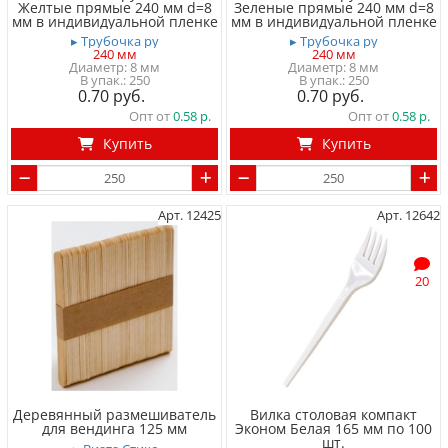
Желтые прямые 240 мм d=8
Зеленые прямые 240 мм d=8
мм в индивидуальной пленке
мм в индивидуальной пленке
▸ Трубочка ру
▸ Трубочка ру
240 мм
240 мм
Диаметр: 8 мм
Диаметр: 8 мм
250
250
0.70
0.70
Опт от
0.58
Опт от
0.58
Купить
Купить
Арт. 12425
Арт. 12642
20
Деревянный размешиватель
Вилка столовая компакт
для вендинга 125 мм
Эконом Белая 165 мм по 100
шт.