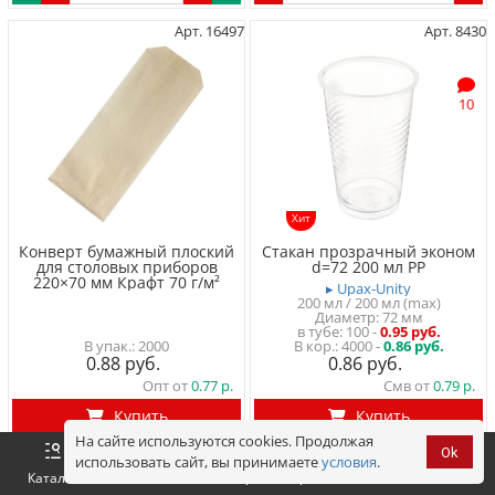
Арт. 16497
Арт. 8430
10
Хит
Конверт бумажный плоский
Стакан прозрачный эконом
для столовых приборов
d=72 200 мл PP
220×70 мм Крафт 70 г/м²
▸ Upax-Unity
200 мл / 200 мл (max)
Диаметр: 72 мм
в тубе
100
-
0.95 руб.
2000
4000 -
0.86 руб.
0.88
0.86
Опт от
0.77
Смв от
0.79
Купить
Купить
На сайте используются cookies. Продолжая
Ok
использовать сайт, вы принимаете
условия
.
Оформить
Корзина
0 р.
Каталог
Войти