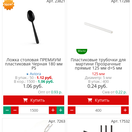
Арт. 23821
Арт. 17288
Мало
Ложка столовая ПРЕМИУМ
Пластиковые трубочки для
пластиковая Черная 180 мм
мартини Прозрачные
PS
прямые 125 мм d=5 мм
▸ Aviora
125 мм
50
-
1.12 руб.
Диаметр: 5 мм
1500 -
1.06 руб.
400
1.06
0.24
Опт от
0.93
Смв от
0.22
Купить
Купить
Арт. 7263
Арт. 17532