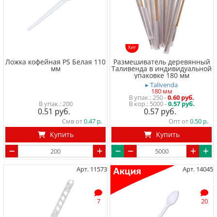
Хит
Ложка кофейная PS Белая 110
Размешиватель деревянный
мм
Таливенда в индивидуальной
упаковке 180 мм
▸ Talivenda
180 мм
250
-
0.60 руб.
200
5000 -
0.57 руб.
0.51
0.57
Смв от
0.47
Опт от
0.50
Купить
Купить
Арт. 11573
Арт. 14045
7
20