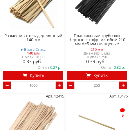
Размешиватель деревянный
Пластиковые трубочки
140 мм
Черные с гофр. изгибом 210
мм d=5 мм глянцевые
▸ Виата Стикс
210 мм
140 мм
Диаметр: 5 мм
1000
250
0.33
0.39
Опт от
0.27
Опт от
0.32
Купить
Купить
Арт. 12415
Арт. 13476
9