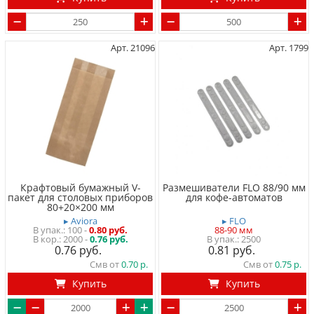
Арт. 21096
Арт. 1799
Крафтовый бумажный V-
Размешиватели FLO 88/90 мм
пакет для столовых приборов
для кофе-автоматов
80+20×200 мм
▸ Aviora
▸ FLO
100
-
0.80 руб.
88-90 мм
2000 -
0.76 руб.
2500
0.76
0.81
Смв от
0.70
Смв от
0.75
Купить
Купить