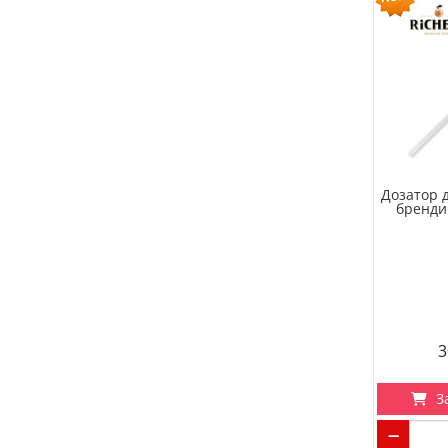
Дозатор 
бренди
3
З