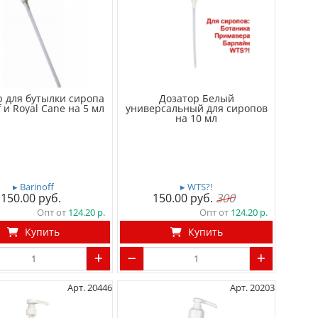
р для бутылки сиропа
Дозатор Белый
f и Royal Cane на 5 мл
универсальный для сиропов
на 10 мл
▸ Barinoff
▸ WTS?!
150.00
150.00
300
Опт от
124.20
Опт от
124.20
Купить
Купить
Арт. 20446
Арт. 20203