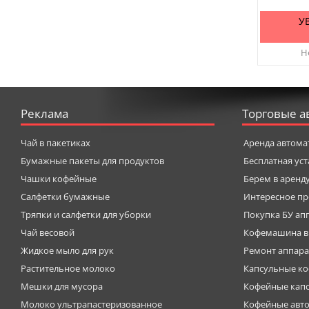
У
Не
Реклама
Торговые а
Чай в пакетиках
Аренда автома
Бумажные пакеты для продуктов
Бесплатная ус
Чашки кофейные
Берем в аренд
Салфетки бумажные
Интересное пр
Тряпки и салфетки для уборки
Покупка БУ ап
Чай весовой
Кофемашина в
Жидкое мыло для рук
Ремонт аппара
Растительное молоко
Капсульные к
Мешки для мусора
Кофейные кап
Молоко ультрапастеризованное
Кофейные авт