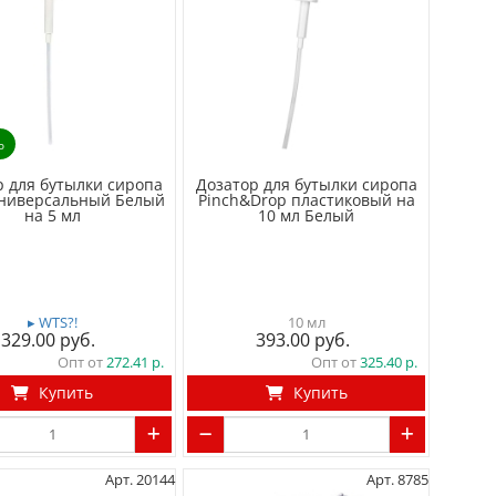
о
р для бутылки сиропа
Дозатор для бутылки сиропа
Универсальный Белый
Pinch&Drop пластиковый на
на 5 мл
10 мл Белый
▸ WTS?!
10 мл
329.00
393.00
Опт от
272.41
Опт от
325.40
Купить
Купить
Арт. 20144
Арт. 8785