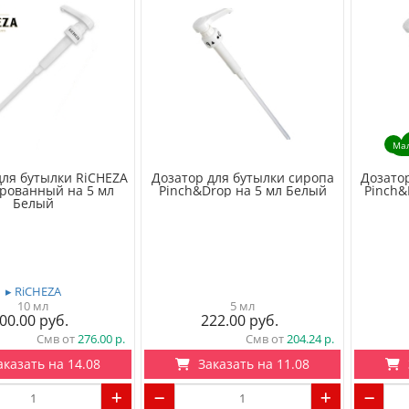
Ма
для бутылки RiCHEZA
Дозатор для бутылки сиропа
Дозато
рованный на 5 мл
Pinch&Drop на 5 мл Белый
Pinch&
Белый
▸ RiCHEZA
10 мл
5 мл
00.00
222.00
Смв от
276.00
Смв от
204.24
аказать на 14.08
Заказать на 11.08