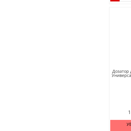
Дозатор 
Универса
1
У