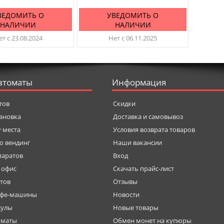
ВЕДОМИТЬ О
УВЕДОМИТЬ О
НАЛИЧИИ
НАЛИЧИИ
т с 23.08.2024
Нет с 06.11.2025
втоматы
Информация
тов
Скидки
тановка
Доставка и самовывоз
у места
Условия возврата товаров
о вендинг
Наши вакансии
паратов
Вход
 офис
Скачать прайс-лист
тов
Отзывы
офе-машины
Новости
сулы
Новые товары
оматы
Обмен монет на купюры