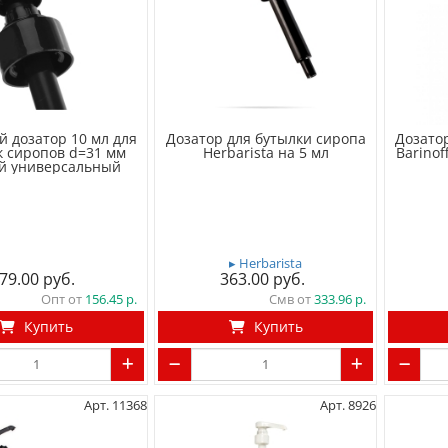
 дозатор 10 мл для
Дозатор для бутылки сиропа
Дозато
к сиропов d=31 мм
Herbarista на 5 мл
Barinof
й универсальный
▸ Herbarista
79.00
363.00
Опт от
156.45
Смв от
333.96
Купить
Купить
Арт. 11368
Арт. 8926