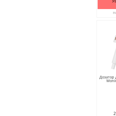
У
Не
Дозатор 
Moni
2