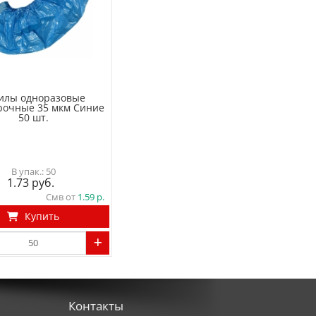
илы одноразовые
рочные 35 мкм Синие
50 шт.
50
1.73
Смв от
1.59
Купить
Контакты