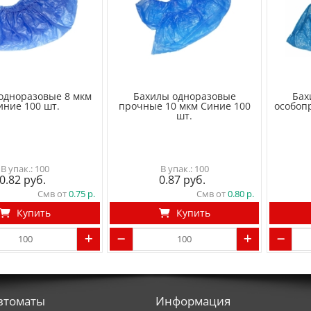
одноразовые 8 мкм
Бахилы одноразовые
Бах
иние 100 шт.
прочные 10 мкм Синие 100
особоп
шт.
100
100
0.82
0.87
Смв от
0.75
Смв от
0.80
Купить
Купить
втоматы
Информация