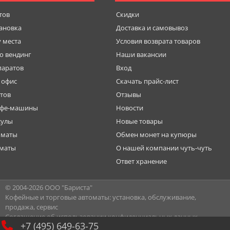
тов
Скидки
тановка
Доставка и самовывоз
у места
Условия возврата товаров
о вендинг
Наши вакансии
паратов
Вход
 офис
Скачать прайс-лист
тов
Отзывы
офе-машины
Новости
сулы
Новые товары
оматы
Обмен монет на купюры
оматы
О нашей компании чуть-чуть
Ответ хранение
© 2004-
2026 ООО "Бариста"
Кофейные и торговые автоматы: установка, обслуживание,
продажа, сервис
Соглашение об использовании конфиденциальных данных
+7 (495) 649-63-75