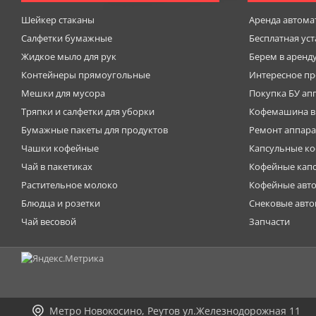
Шейкер стаканы
Аренда автома
Салфетки бумажные
Бесплатная ус
Жидкое мыло для рук
Берем в аренд
Контейнеры прямоугольные
Интересное пр
Мешки для мусора
Покупка БУ ап
Тряпки и салфетки для уборки
Кофемашина в
Бумажные пакеты для продуктов
Ремонт аппара
Чашки кофейные
Капсульные к
Чай в пакетиках
Кофейные кап
Растительное молоко
Кофейные авт
Блюдца и розетки
Снековые авт
Чай весовой
Запчасти
Метро Новокосино, Реутов ул.Железнодорожная 11