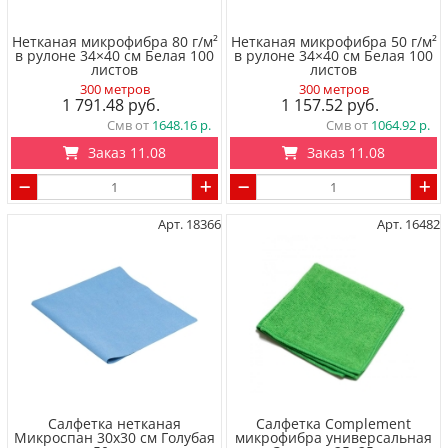
Нетканая микрофибра 80 г/м²
Нетканая микрофибра 50 г/м²
в рулоне 34×40 см Белая 100
в рулоне 34×40 см Белая 100
листов
листов
300 метров
300 метров
1 791.48
1 157.52
Смв от
1648.16
Смв от
1064.92
Заказ 11.08
Заказ 11.08
Арт. 18366
Арт. 16482
Салфетка нетканая
Салфетка Complement
Микроспан 30х30 см Голубая
микрофибра универсальная