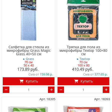
Салфетка для стекла из
Тряпка для пола из
микрофибры Grass Magic
микрофибры Textop 100×80
Glass 40×50 см
см
▸ Grass
▸ Textop
70 см
70 см
50 x 40
100 x 80
173.89
410.49
Смв от
159.98
Смв от
377.65
Купить
Купить
Арт. 18395
Арт. 18393