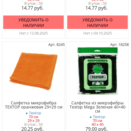
50
50
14.77
14.77
УВЕДОМИТЬ О
УВЕДОМИТЬ О
НАЛИЧИИ
НАЛИЧИИ
Нет с 12.08.2025
Нет с 04.10.2025
Арт. 8245
Арт. 18258
Салфетка микрофибра
Салфетка из микрофибры
TEXTOP оранжевая 29×29 см
Textop Mega Зеленая 40×40
см
▸ Textop
70 см
▸ Textop
29 x 29
70 см
50
40 x 40
20.25
79.00