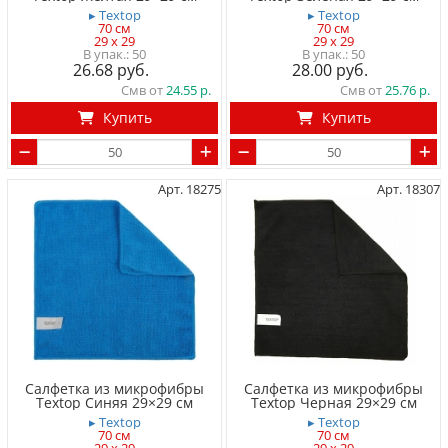
▸ Textop
▸ Textop
70 см
70 см
29 x 29
29 x 29
50
50
26.68
28.00
Смв от
24.55
Смв от
25.76
Купить
Купить
Арт. 18275
Арт. 18307
Салфетка из микрофибры
Салфетка из микрофибры
Textop Синяя 29×29 см
Textop Черная 29×29 см
▸ Textop
▸ Textop
70 см
70 см