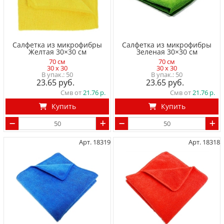
Салфетка из микрофибры
Салфетка из микрофибры
Желтая 30×30 см
Зеленая 30×30 см
70 см
70 см
30 x 30
30 x 30
50
50
23.65
23.65
Смв от
21.76
Смв от
21.76
Купить
Купить
Арт. 18319
Арт. 18318