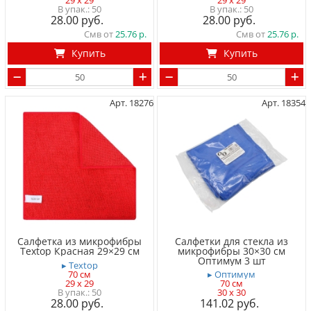
29 x 29
29 x 29
50
50
28.00
28.00
Смв от
25.76
Смв от
25.76
Купить
Купить
Арт. 18276
Арт. 18354
Салфетка из микрофибры
Салфетки для стекла из
Textop Красная 29×29 см
микрофибры 30×30 см
Оптимум 3 шт
▸ Textop
70 см
▸ Оптимум
29 x 29
70 см
50
30 x 30
28.00
141.02