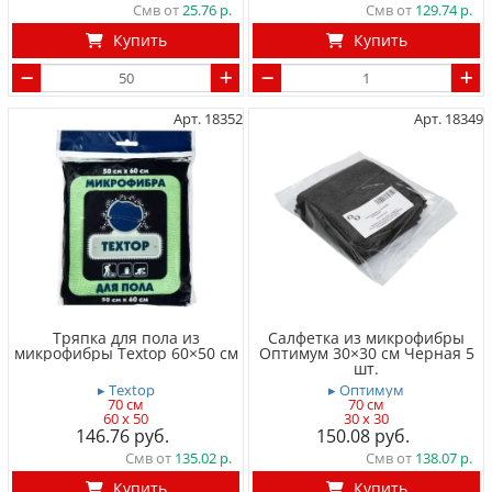
Смв от
25.76
Смв от
129.74
Купить
Купить
Арт. 18352
Арт. 18349
Тряпка для пола из
Салфетка из микрофибры
микрофибры Textop 60×50 см
Оптимум 30×30 см Черная 5
шт.
▸ Textop
▸ Оптимум
70 см
70 см
60 x 50
30 x 30
146.76
150.08
Смв от
135.02
Смв от
138.07
Купить
Купить