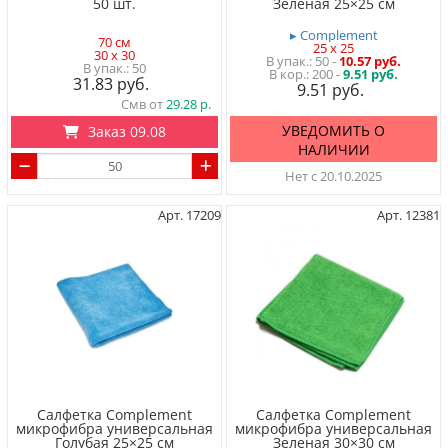
50 шт.
Зеленая 25×25 см
▸ Complement
70 см
25 x 25
30 x 30
50
-
10.57 руб.
50
200 -
9.51 руб.
31.83
9.51
Смв от
29.28
УВЕДОМИТЬ О
Заказ 09.08
НАЛИЧИИ
Нет с 20.10.2025
Арт. 17209
Арт. 12381
Салфетка Complement
Салфетка Complement
микрофибра универсальная
микрофибра универсальная
Голубая 25×25 см
Зеленая 30×30 см