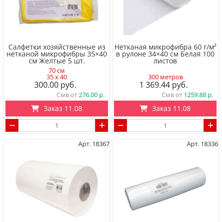
Салфетки хозяйственные из
Нетканая микрофибра 60 г/м²
нетканой микрофибры 35×40
в рулоне 34×40 см Белая 100
см Желтые 5 шт.
листов
70 см
35 x 40
300 метров
300.00
1 369.44
Смв от
276.00
Смв от
1259.88
Заказ 11.08
Заказ 11.08
Арт. 18367
Арт. 18336