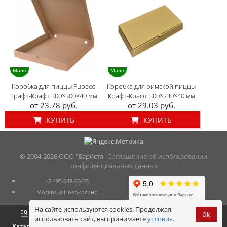
Мало
Мало
Коробка для пиццы Fupeco
Коробка для римской пиццы
Крафт-Крафт 300×300×40 мм
Крафт-Крафт 300×230×40 мм
от 23.78 руб.
от 29.03 руб.
КУПИТЬ
КУПИТЬ
© 2004-
2026 ООО "Бариста"
Соглашение об использовании
конфиденциальных данных
+7 495 649-63-75
Москва м.Новокосино
На сайте используются cookies. Продолжая
Ok
использовать сайт, вы принимаете
условия
.
Оформить
Корзина
0 р.
Каталог
Войти