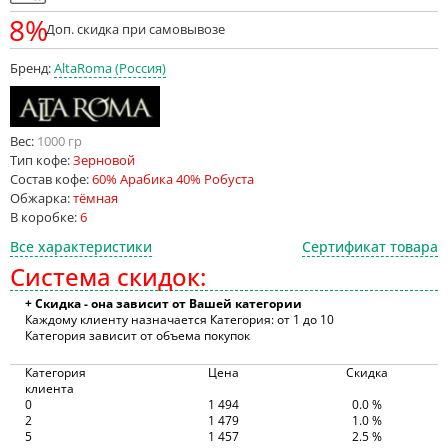
8%
Доп. скидка при самовывозе
Бренд:
AltaRoma (Россия)
Вес:
1000 гр
Тип кофе:
Зерновой
Состав кофе:
60% Арабика 40% Робуста
Обжарка:
тёмная
В коробке:
6
Все характеристики
Сертификат товара
Система скидок:
+ Скидка - она зависит от Вашей категории
Каждому клиенту назначается Категория: от 1 до 10
Категория зависит от объема покупок
Категория
Цена
Скидка
клиента
0
1 494
0.0 %
2
1 479
1.0 %
5
1 457
2.5 %