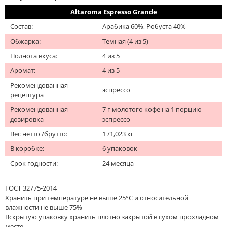
Altaroma Espresso Grande
Состав:
Арабика 60%, Робуста 40%
Обжарка:
Темная (4 из 5)
Полнота вкуса:
4 из 5
Аромат:
4 из 5
Рекомендованная
эспрессо
рецептура
Рекомендованная
7 г молотого кофе на 1 порцию
дозировка
эспрессо
Вес нетто /брутто:
1 /1,023 кг
В коробке:
6 упаковок
Срок годности:
24 месяца
ГОСТ 32775-2014
Хранить при температуре не выше 25°С и относительной
влажности не выше 75%
Вскрытую упаковку хранить плотно закрытой в сухом прохладном
месте