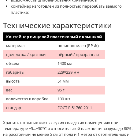
контейнер изготовлен из полностью перерабатываемого
пластика;
Технические характеристики
Контейнер пищевой пластиковый с крышкой
материал
полипропилен (PP ♷)
цвет лотка / крышки
чёрный / прозрачная
объем
1400 мл
габариты
229×229 мм
высота
51 мм
вес
95 г
количество в коробке
100 шт.
стандарт
ГОСТ Р 51760-2011
Хранить в крытых чистых сухих складских помещениях при
температуре +5...+30°С и относительной влажности воздуха до 80%,
на расстоянии не менее 5 см от пола и 1 метра от отопительных и