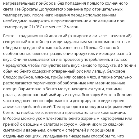
нагревательных приборов, без попадания прямого солнечного
света. Не бросать! Допускается хранение при отрицательных
температурах, после чего изделия перед использованием
необходимо выдержать в производственном помещении при
температуре 21±3°С не менее 12 часов.
Бенто – традиционный японский (в широком смысле – азиатский)
секционный контейнер с индивидуальным многокомпонентным
обедом под единой крышкой, известен с 16 века. Основной
особенностью является разделение продуктов, имеющих разный
вкус. Они не смешиваются и в процессе употребления, а только
чередуются, чтобы почувствовать вкус каждого продукта. В Японии
обычно бенто содержит отваренный рис или лапшу, белковое
блюдо: рыбное, мясное, грибы или соевое мясо, а также отдельно
располагаются термически обработанные или маринованные
овощи. Вариативно в бенто могут находиться суши, сашими,
роллы, маринованный имбирь и соусы. Выкладку бенто в Японии
часто художественно оформляют и декорируют в виде героев
аниме, зверей, пейзажей. Там проводятся конкурсы оформителей
бенто на наиболее эстетически привлекательные композиции.
В России можно укомплектовать бенто жареным картофелем или
гречкой с овощным салатом и соусом, блинчиком со сладкой
сметаной и вареньем, омлетом с тефтелей и горошком в
отдельных секциях. Укладывайте гнездовым способом то, что