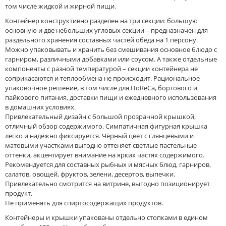
том числе жидкой и жирной пищи.
Контейнер конструктивно разделен на три секции: большую
основную и две небольших угловых секции – предназначен для
раздельного хранения составных частей обеда на 1 персону.
Можно упаковывать и хранить без смешивания основное блюдо с
гарниром, различными добавками или соусом. А также отдельные
компоненты с разной температурой – секции контейнера не
соприкасаются и теплообмена не происходит. Рациональное
упаковочное решение, в том числе для HoReCa, бортового и
пайкового питания, доставки пищи и ежедневного использования
в домашних условиях.
Привлекательный дизайн с большой прозрачной крышкой,
отличный обзор содержимого. Симпатичная фигурная крышка
легко и надёжно фиксируется. Чёрный цвет с глянцевыми и
матовыми участками выгодно оттеняет светлые пастельные
оттенки, акцентирует внимание на ярких частях содержимого.
Рекомендуется для составных рыбных и мясных блюд, гарниров,
салатов, овощей, фруктов, зелени, десертов, выпечки.
Привлекательно смотрится на витрине, выгодно позиционирует
продукт.
Не применять для спиртосодержащих продуктов.
Контейнеры и крышки упакованы отдельно стопками в едином