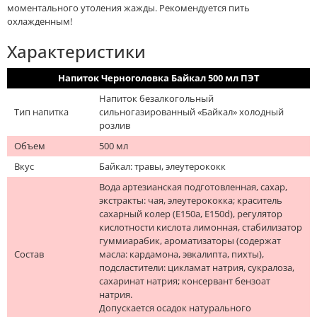
моментального утоления жажды. Рекомендуется пить
охлажденным!
Характеристики
Напиток Черноголовка Байкал 500 мл ПЭТ
Напиток безалкогольный
Тип напитка
сильногазированный «Байкал» холодный
розлив
Объем
500 мл
Вкус
Байкал: травы, элеутерококк
Вода артезианская подготовленная, сахар,
экстракты: чая, элеутерококка; краситель
сахарный колер (Е150а, E150d), регулятор
кислотности кислота лимонная, стабилизатор
гуммиарабик, ароматизаторы (содержат
Состав
масла: кардамона, эвкалипта, пихты),
подсластители: цикламат натрия, сукралоза,
сахаринат натрия; консервант бензоат
натрия.
Допускается осадок натурального