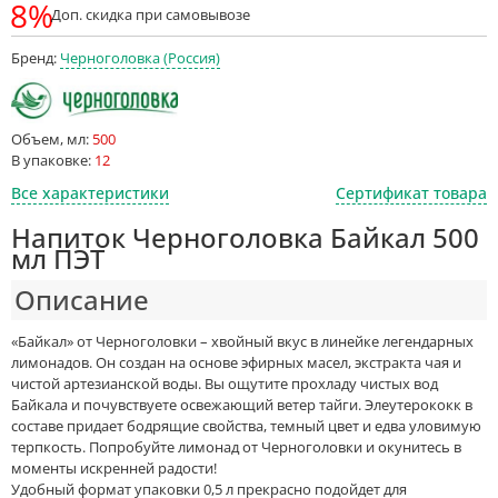
8%
Доп. скидка при самовывозе
Бренд:
Черноголовка (Россия)
Объем, мл:
500
В упаковке:
12
Все характеристики
Сертификат товара
Напиток Черноголовка Байкал 500
мл ПЭТ
Описание
«Байкал» от Черноголовки – хвойный вкус в линейке легендарных
лимонадов. Он создан на основе эфирных масел, экстракта чая и
чистой артезианской воды. Вы ощутите прохладу чистых вод
Байкала и почувствуете освежающий ветер тайги. Элеутерококк в
составе придает бодрящие свойства, темный цвет и едва уловимую
терпкость. Попробуйте лимонад от Черноголовки и окунитесь в
моменты искренней радости!
Удобный формат упаковки 0,5 л прекрасно подойдет для