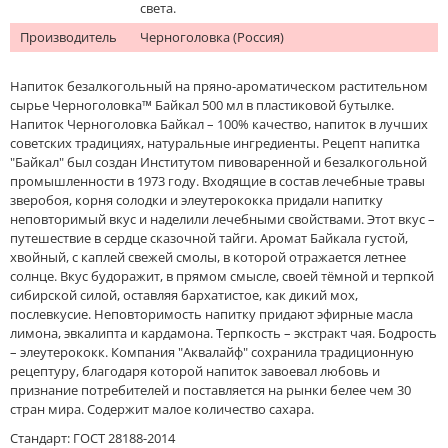
света.
Производитель
Черноголовка (Россия)
Напиток безалкогольный на пряно-ароматическом растительном
сырье Черноголовка™ Байкал 500 мл в пластиковой бутылке.
Напиток Черноголовка Байкал – 100% качество, напиток в лучших
советских традициях, натуральные ингредиенты. Рецепт напитка
"Байкал" был создан Институтом пивоваренной и безалкогольной
промышленности в 1973 году. Входящие в состав лечебные травы
зверобоя, корня солодки и элеутерококка придали напитку
неповторимый вкус и наделили лечебными свойствами. Этот вкус –
путешествие в сердце сказочной тайги. Аромат Байкала густой,
хвойный, с каплей свежей смолы, в которой отражается летнее
солнце. Вкус будоражит, в прямом смысле, своей тёмной и терпкой
сибирской силой, оставляя бархатистое, как дикий мох,
послевкусие. Неповторимость напитку придают эфирные масла
лимона, эвкалипта и кардамона. Терпкость – экстракт чая. Бодрость
– элеутерококк. Компания "Аквалайф" сохранила традиционную
рецептуру, благодаря которой напиток завоевал любовь и
признание потребителей и поставляется на рынки белее чем 30
стран мира. Содержит малое количество сахара.
Стандарт: ГОСТ 28188-2014