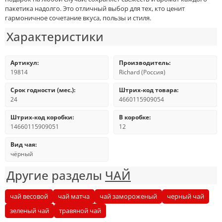
пакетика надолго. Это отличный выбор для тех, кто ценит
гармоничное сочетание вкуса, пользы и стиля.
Характеристики
Артикул:
Производитель:
19814
Richard (Россия)
Срок годности (мес.):
Штрих-код товара:
24
4660115909054
Штрих-код коробки:
В коробке:
14660115909051
12
Вид чая:
чёрный
Другие разделы
ЧАЙ
чай весовой
чай матча
чай замороженый
черный чай
зеленый чай
травяной чай