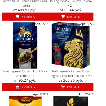
ассорти 9× 5 саше с цветными
Oolong Молочный улун 25 пак.
чаями
× 2 г
от 409.91 руб.
от 98.44 руб.
КУПИТЬ
КУПИТЬ
Арт. 5562
Арт. 5558
Чай черный Richard Lord Grey
Чай черный Richard Royal
25 саше × 2 г
English Breakfast 100 пак. × 2 г
от 95.27 руб.
от 260.36 руб.
КУПИТЬ
КУПИТЬ
Арт. 20302
Арт. 20218