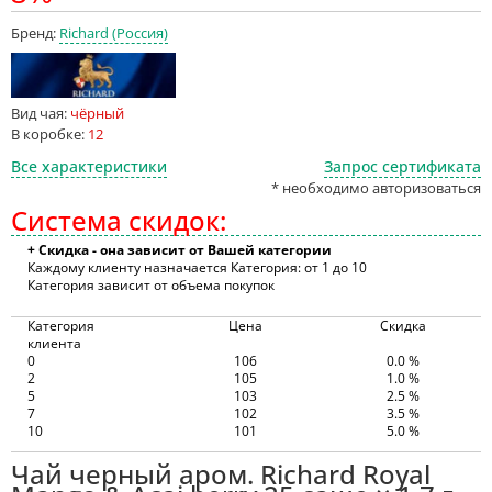
Бренд:
Richard (Россия)
Вид чая:
чёрный
В коробке:
12
Все характеристики
Запрос сертификата
* необходимо авторизоваться
Система скидок:
+ Скидка - она зависит от Вашей категории
Каждому клиенту назначается Категория: от 1 до 10
Категория зависит от объема покупок
Категория
Цена
Скидка
клиента
0
106
0.0 %
2
105
1.0 %
5
103
2.5 %
7
102
3.5 %
10
101
5.0 %
Чай черный аром. Richard Royal