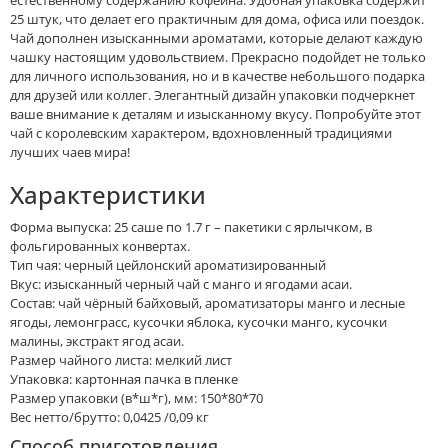
25 штук, что делает его практичным для дома, офиса или поездок.
Чай дополнен изысканными ароматами, которые делают каждую
чашку настоящим удовольствием. Прекрасно подойдет не только
для личного использования, но и в качестве небольшого подарка
для друзей или коллег. Элегантный дизайн упаковки подчеркнет
ваше внимание к деталям и изысканному вкусу. Попробуйте этот
чай с королевским характером, вдохновленный традициями
лучших чаев мира!
Характеристики
Форма выпуска: 25 саше по 1.7 г – пакетики с ярлычком, в
фольгированных конвертах.
Тип чая: черный цейлонский ароматизированный
Вкус: изысканный черный чай с манго и ягодами асаи.
Состав: чай чёрный байховый, ароматизаторы манго и лесные
ягоды, лемонграсс, кусочки яблока, кусочки манго, кусочки
малины, экстракт ягод асаи.
Размер чайного листа: мелкий лист
Упаковка: картонная пачка в пленке
Размер упаковки (в*ш*г), мм: 150*80*70
Вес нетто/брутто: 0,0425 /0,09 кг
Способ приготовления