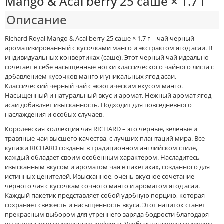
Mango & Acai berry 25 саше × 1.7 г
Описание
Richard Royal Mango & Acai berry 25 саше × 1.7 г – чай черный
ароматизированный с кусочками манго и экстрактом ягод асаи. В
индивидуальных конвертиках (саше). Этот черный чай идеально
сочетает в себе насыщенные нотки классического чайного листа с
добавлением кусочков манго и уникальных ягод асаи.
Классический черный чай с экзотическим вкусом манго.
Насыщенный и натуральный вкус и аромат. Нежный аромат ягод
асаи добавляет изысканность. Подходит для повседневного
наслаждения и особых случаев.
Королевская коллекция чая RICHARD – это черные, зеленые и
травяные чаи высшего качества, с лучших плантаций мира. Все
купажи RICHARD созданы в традиционном английском стиле,
каждый обладает своим особенным характером. Насладитесь
изысканным вкусом и ароматом чая в пакетиках, созданного для
истинных ценителей. Изысканное, очень вкусное сочетание
чёрного чая с кусочкам сочного манго и ароматом ягод асаи.
Каждый пакетик представляет собой удобную порцию, которая
сохраняет свежесть и насыщенность вкуса. Этот напиток станет
прекрасным выбором для утреннего заряда бодрости благодаря
естественному содержанию кофеина. Удобная упаковка содержит