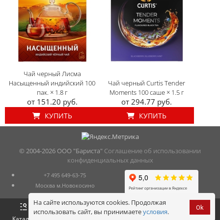
Чай черный Лисма
Насыщенный индийский 100
Чай черный Curtis Tender
пак. × 1.8 г
Moments 100 саше × 1.5 г
от 151.20 руб.
от 294.77 руб.
КУПИТЬ
КУПИТЬ
© 2004-
2026 ООО "Бариста"
Соглашение об использовании
конфиденциальных данных
+7 495 649-63-75
Москва м.Новокосино
На сайте используются cookies. Продолжая
Ok
использовать сайт, вы принимаете
условия
.
Оформить
Корзина
0 р.
Каталог
Войти