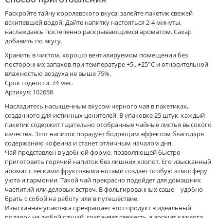
Раскройте тайну королевского вкуса: залейте пакетик свежей
вскипевшей водой. Дайте напитку настояться 2-4 минуты,
наслаждаясь постепенно раскрывающимся ароматом. Сахар
добавить по вкусу.
Хранить в чистом, хорошо вентилируемом помещении без
посторонних запахов при температуре +5...+25°C и относительной
влажностью воздуха не выше 75%.
Срок годности: 24 мес.
Артикул: 102658
Насладитесь насыщенным вкусом черного чая в пакетиках,
созданного для истинных ценителей. В упаковке 25 штук, каждый
пакетик содержит тщательно отобранные чайные листья высокого
качества. Этот напиток порадует бодрящим эффектом благодаря
содержанию кофеина и станет отличным началом дня.
Чай представлен в удобной форме, позволяющей быстро
приготовить горячий напиток без лишних хлопот. Его изысканный
аромат с легкими фруктовыми нотами создает особую атмосферу
уюта и гармонии. Такой чай прекрасно подойдет для домашних
чаепитий или деловых встреч. В фольгированных саше – удобно
брать с собой на работу или в путешествие.
Изысканная упаковка превращает этот продукт в идеальный
подарок на любой случай, сохраняет свежесть и аромат каждого