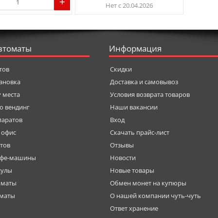
Нет с 20.04.2026
втоматы
Информация
тов
Скидки
тановка
Доставка и самовывоз
у места
Условия возврата товаров
о вендинг
Наши вакансии
паратов
Вход
 офис
Скачать прайс-лист
тов
Отзывы
офе-машины
Новости
сулы
Новые товары
оматы
Обмен монет на купюры
оматы
О нашей компании чуть-чуть
Ответ хранение