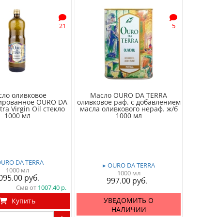
21
5
сло оливковое
Масло OURO DA TERRA
ированное OURO DA
оливковое раф. с добавлением
ra Virgin Oil стекло
масла оливкового нераф. ж/б
1000 мл
1000 мл
OURO DA TERRA
▸ OURO DA TERRA
1000 мл
1000 мл
 095.00
997.00
Смв от
1007.40
УВЕДОМИТЬ О
Купить
НАЛИЧИИ