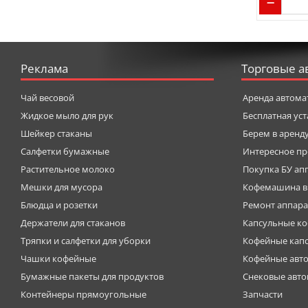
Реклама
Торговые а
Чай весовой
Аренда автома
Жидкое мыло для рук
Бесплатная ус
Шейкер стаканы
Берем в аренд
Салфетки бумажные
Интересное пр
Растительное молоко
Покупка БУ ап
Мешки для мусора
Кофемашина в
Блюдца и розетки
Ремонт аппара
Держатели для стаканов
Капсульные к
Тряпки и салфетки для уборки
Кофейные кап
Чашки кофейные
Кофейные авт
Бумажные пакеты для продуктов
Снековые авт
Контейнеры прямоугольные
Запчасти