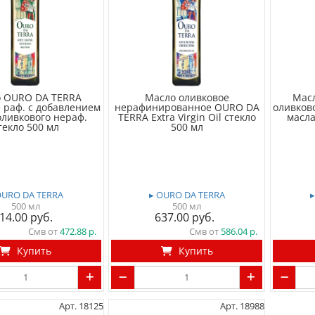
 OURO DA TERRA
Масло оливковое
Мас
 раф. с добавлением
нерафинированное OURO DA
оливков
оливкового нераф.
TERRA Extra Virgin Oil стекло
масла
текло 500 мл
500 мл
OURO DA TERRA
▸ OURO DA TERRA
500 мл
500 мл
14.00
637.00
Смв от
472.88
Смв от
586.04
Купить
Купить
Арт. 18125
Арт. 18988