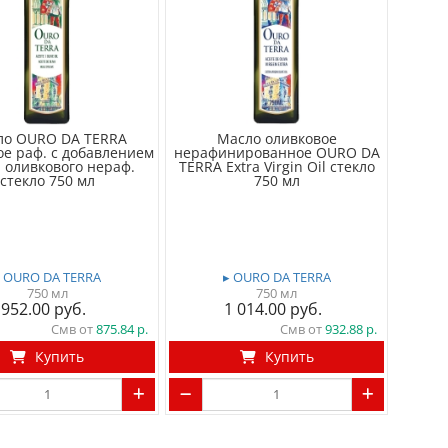
ло OURO DA TERRA
Масло оливковое
ое раф. с добавлением
нерафинированное OURO DA
 оливкового нераф.
TERRA Extra Virgin Oil стекло
стекло 750 мл
750 мл
▸ OURO DA TERRA
▸ OURO DA TERRA
750 мл
750 мл
952.00
1 014.00
Смв от
875.84
Смв от
932.88
Купить
Купить