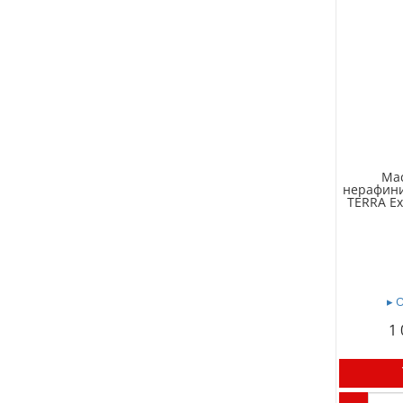
Ма
нерафин
TERRA Ext
▸ 
1