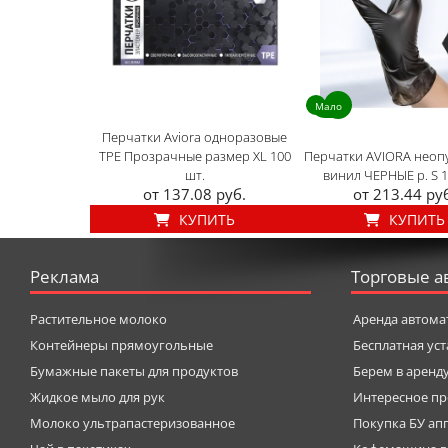
Мало
Перчатки Aviora одноразовые
TPE Прозрачные размер XL 100
Перчатки AVIORA неоп
шт.
винил ЧЕРНЫЕ р. S 1
от 137.08 руб.
от 213.44 ру
КУПИТЬ
КУПИТЬ
Реклама
Торговые а
Растительное молоко
Аренда автома
Контейнеры прямоугольные
Бесплатная ус
Бумажные пакеты для продуктов
Берем в аренд
Жидкое мыло для рук
Интересное пр
Молоко ультрапастеризованное
Покупка БУ ап