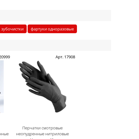
зубочистки
фартуки одноразовые
 20999
Арт. 17908
Перчатки смотровые
нные
неопудренные нитриловые