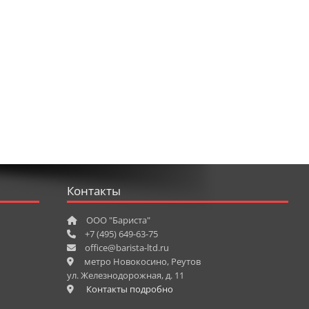
Контакты
ООО "Бариста"
+7 (495) 649-63-75
office@barista-ltd.ru
метро Новокосино, Реутов
ул. Железнодорожная, д. 11
Контакты подробно