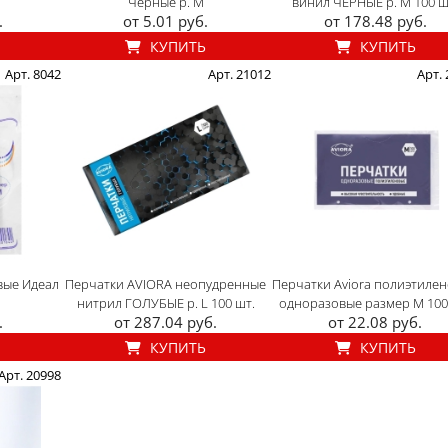
Черные р. M
винил ЧЕРНЫЕ р. M 100 ш
.
от 5.01 руб.
от 178.48 руб.
КУПИТЬ
КУПИТЬ
Арт. 8042
Арт. 21012
Арт.
вые Идеал
Перчатки AVIORA неопудренные
Перчатки Aviora полиэтиле
нитрил ГОЛУБЫЕ р. L 100 шт.
одноразовые размер M 100
.
от 287.04 руб.
от 22.08 руб.
КУПИТЬ
КУПИТЬ
Арт. 20998