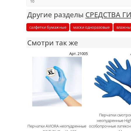
10
Другие разделы
СРЕДСТВА Г
салфетки бумажные
маски одноразовые
влажны
Смотри так же
Арт. 21005
Перчатки смотро
неопудренные High
Перчатки AVIORA неопудренные
особопрочные латексн