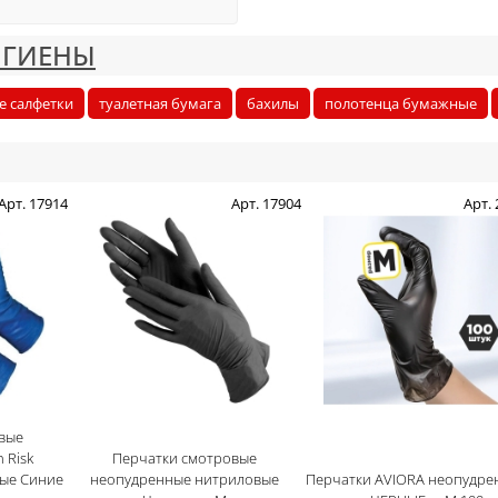
ИГИЕНЫ
е салфетки
туалетная бумага
бахилы
полотенца бумажные
Арт. 17914
Арт. 17904
Арт.
вые
 Risk
Перчатки смотровые
ые Синие
неопудренные нитриловые
Перчатки AVIORA неопудре