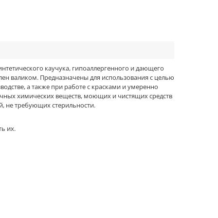
интетического каучука, гипоаллергенного и дающего
лен валиком. Предназначены для использования с целью
одстве, а также при работе с красками и умеренно
личных химических веществ, моющих и чистящих средств
й, не требующих стерильности.
ь их.