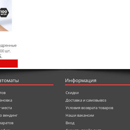
удренные
00 шт.
б.
втоматы
Информация
тов
Скидки
тановка
Доставка и самовывоз
у места
Условия возврата товаров
о вендинг
Наши вакансии
паратов
Вход