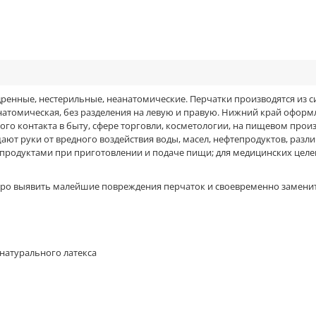
енные, нестерильные, неанатомические. Перчатки производятся из с
атомическая, без разделения на левую и правую. Нижний край оформ
го контакта в быту, сфере торговли, косметологии, на пищевом произв
ают руки от вредного воздействия воды, масел, нефтепродуктов, раз
 продуктами при приготовлении и подаче пищи; для медицинских целе
тро выявить малейшие повреждения перчаток и своевременно заменит
 натурального латекса