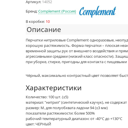
Артикул:
14052
Бренд:
Complement (Россия)
В коробке:
10
Описание
Перчатки нитриловые Complement одноразовые, неопудр
хорошую растяжимость. Форма перчатки – плоская неан
временной защиты рук от внешнего воздействия и прямо
агрессивными средами (низкий класс опасности). Защищ
при уборке, стирке, пригодны для контакта с пищевыми
Чёрный, максимально контрастный цвет позволяет быс
Характеристики
Количество: 100 шт. (±5)
материал: "нитрил" (синтетический каучук), не содержат
размер: M, для полуобхвата ладони 94 (±3 мм)
показатели растяжимости: более 500%
рабочий температурный диапазон: от -40°C до +130°C
цвет: ЧЕРНЫЙ