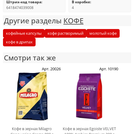
Штрих-код товара:
В коробке:
6418474039008
4
Другие разделы
КОФЕ
кофейные капсулы
кофе растворимый
молотый кофе
кофе в дрипах
Смотри так же
Арт. 20026
Арт. 10190
Кофе в зернах Milagro
Кофе в зернах Egoiste VELVET