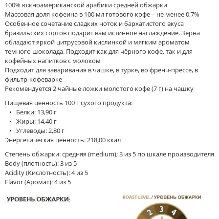
100% южноамериканской арабики средней обжарки
Массовая доля кофеина в 100 мл готового кофе – не менее 0,7%
Особенное сочетание сладких ноток и бархатистого вкуса
бразильских сортов подарит вам истинное наслаждение. Зерна
обладают яркой цитрусовой кислинкой и мягким ароматом
темного шоколада. Подходит как для чёрного кофе, так и для
кофейных напитков с молоком
Подходит для заваривания в чашке, в турке, во френч-прессе, в
фильтр-кофеварке
Рекомендуется 2 чайные ложки молотого кофе (7 г) на чашку
Пищевая ценность 100 г сухого продукта:
• Белки: 13,90 г
• Жиры: 14,40 г
• Углеводы: 2,80 г
Энергетическая ценность: 218,00 ккал
Степень обжарки: средняя (medium); 3 из 5 по шкале производителя
Body (плотность): 3 из 5
Acidity (Кислотность): 4 из 5
Flavor (Аромат): 4 из 5