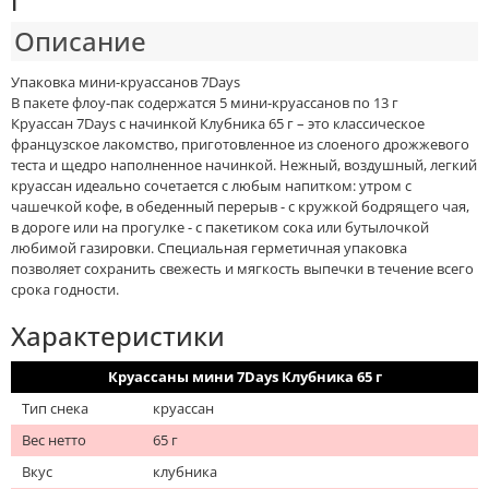
г
Описание
Упаковка мини-круассанов 7Days
В пакете флоу-пак содержатся 5 мини-круассанов по 13 г
Круассан 7Days с начинкой Клубника 65 г – это классическое
французское лакомство, приготовленное из слоеного дрожжевого
теста и щедро наполненное начинкой. Нежный, воздушный, легкий
круассан идеально сочетается с любым напитком: утром с
чашечкой кофе, в обеденный перерыв - с кружкой бодрящего чая,
в дороге или на прогулке - с пакетиком сока или бутылочкой
любимой газировки. Специальная герметичная упаковка
позволяет сохранить свежесть и мягкость выпечки в течение всего
срока годности.
Характеристики
Круассаны мини 7Days Клубника 65 г
Тип снека
круассан
Вес нетто
65 г
Вкус
клубника