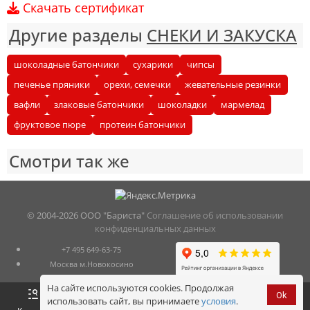
Скачать сертификат
Другие разделы
СНЕКИ И ЗАКУСКА
шоколадные батончики
сухарики
чипсы
печенье пряники
орехи, семечки
жевательные резинки
вафли
злаковые батончики
шоколадки
мармелад
фруктовое пюре
протеин батончики
Смотри так же
© 2004-
2026 ООО "Бариста"
Соглашение об использовании
конфиденциальных данных
+7 495 649-63-75
Москва м.Новокосино
На сайте используются cookies. Продолжая
Ok
использовать сайт, вы принимаете
условия
.
Оформить