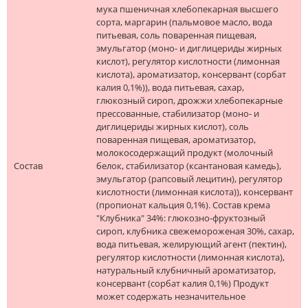
мука пшеничная хлебопекарная высшего
сорта, маргарин (пальмовое масло, вода
питьевая, соль поваренная пищевая,
эмульгатор (моно- и диглицериды жирных
кислот), регулятор кислотности (лимонная
кислота), ароматизатор, консервант (сорбат
калия 0,1%)), вода питьевая, сахар,
глюкозный сироп, дрожжи хлебопекарные
прессованные, стабилизатор (моно- и
диглицериды жирных кислот), соль
поваренная пищевая, ароматизатор,
молокосодержащий продукт (молочный
Состав
белок, стабилизатор (ксантановая камедь),
эмульгатор (рапсовый лецитин), регулятор
кислотности (лимонная кислота)), консервант
(пропионат кальция 0,1%). Состав крема
"Клубника" 34%: глюкозно-фруктозный
сироп, клубника свежемороженая 30%, сахар,
вода питьевая, желирующий агент (пектин),
регулятор кислотности (лимонная кислота),
натуральный клубничный ароматизатор,
консервант (сорбат калия 0,1%) Продукт
может содержать незначительное