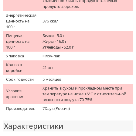
количество: яичных продуктов, соевых
продуктов, орехов.
Энергетическая
ценность на
376 ккал
100 г
Пищевая
Белки - 5.0 г
ценность на
Жиры - 16.0 г
100 г
Углеводы - 52.0 г
Упаковка
Флоу-пак
Кол-во в
21 шт
коробке
Срок годности
5 месяцев
Хранить в сухом и прохладном месте при
Условия
температуре не ниже +6°С и относительной
хранения
влажности воздуха 70-75%
Производитель
7Days (Россия)
Характеристики