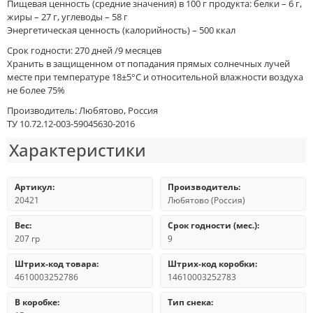
Пищевая ценность (средние значения) в 100 г продукта: белки – 6 г,
жиры – 27 г, углеводы – 58 г
Энергетическая ценность (калорийность) – 500 ккал
Срок годности: 270 дней /9 месяцев
Хранить в защищенном от попадания прямых солнечных лучей
месте при температуре 18±5°C и относительной влажности воздуха
не более 75%
Производитель: Любятово, Россия
ТУ 10.72.12-003-59045630-2016
Характеристики
Артикул:
Производитель:
20421
Любятово (Россия)
Вес:
Срок годности (мес.):
207 гр
9
Штрих-код товара:
Штрих-код коробки:
4610003252786
14610003252783
В коробке:
Тип снека: