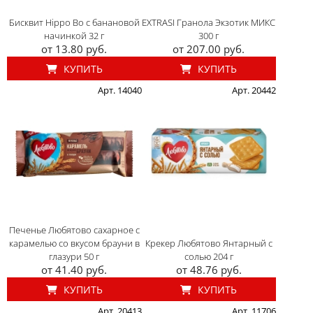
Бисквит Hippo Bo с банановой
EXTRASI Гранола Экзотик МИКС
начинкой 32 г
300 г
от 13.80 руб.
от 207.00 руб.
КУПИТЬ
КУПИТЬ
Арт. 14040
Арт. 20442
Печенье Любятово сахарное с
карамелью со вкусом брауни в
Крекер Любятово Янтарный с
глазури 50 г
солью 204 г
от 41.40 руб.
от 48.76 руб.
КУПИТЬ
КУПИТЬ
Арт. 20413
Арт. 11706