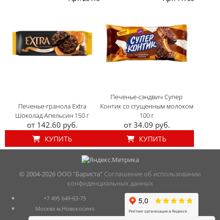
Печенье-сэндвич Супер
Печенье-гранола Extra
Контик со сгущенным молоком
Шоколад Апельсин 150 г
100 г
от 142.60 руб.
от 34.09 руб.
КУПИТЬ
КУПИТЬ
© 2004-
2026 ООО "Бариста"
Соглашение об использовании
конфиденциальных данных
+7 495 649-63-75
Москва м.Новокосино