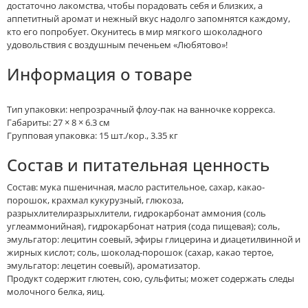
достаточно лакомства, чтобы порадовать себя и близких, а
аппетитный аромат и нежный вкус надолго запомнятся каждому,
кто его попробует. Окунитесь в мир мягкого шоколадного
удовольствия с воздушным печеньем «Любятово»!
Информация о товаре
Тип упаковки: непрозрачный флоу-пак на ванночке коррекса.
Габариты: 27 × 8 × 6.3 см
Групповая упаковка: 15 шт./кор., 3.35 кг
Состав и питательная ценность
Состав: мука пшеничная, масло растительное, сахар, какао-
порошок, крахмал кукурузный, глюкоза,
разрыхлителиразрыхлители, гидрокарбонат аммония (соль
углеаммонийная), гидрокарбонат натрия (сода пищевая); соль,
эмульгатор: лецитин соевый, эфиры глицерина и диацетилвинной и
жирных кислот; соль, шоколад-порошок (сахар, какао тертое,
эмульгатор: лецетин соевый), ароматизатор.
Продукт содержит глютен, сою, сульфиты; может содержать следы
молочного белка, яиц.