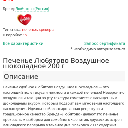
Бренд:
Любятово (Россия)
Тип снека:
печенье, крекеры
В коробке:
15
Все характеристики
Запрос сертификата
* необходимо авторизоваться
Печенье Любятово Воздушное
шоколадное 200 г
Описание
Печенье сдобное Любятово Воздушное шоколадное — это
настоящий полет вкуса и нежности в каждой печеньке! Невероятно
воздушная и тающая во рту текстура сочетается с насыщенным
шоколадным вкусом, который подарит вам мгновения настоящего
наслаждения. Идеально сбалансированная рецептура и
традиционное качество бренда «Любятово» делают это печенье
прекрасным выбором для семейного чаепития, дружеских встреч
или сладкого перерыва в течение дня. Упаковка 200 г содержит