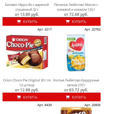
Бисквит Hippo Bo с вареной
Печенье Любятово Мюсли с
сгущенкой 32 г
клюквой и изюмом 120 г
от 13.80 руб.
от 72.68 руб.
КУПИТЬ
КУПИТЬ
Арт. 4217
Арт. 20782
Orion Choco Pie Original 30 г по
Хлопья Любятово Кукурузные
12 шт/кор
легкие 270 г
от 12.88 руб.
от 83.72 руб.
КУПИТЬ
КУПИТЬ
Арт. 8439
Арт. 20806