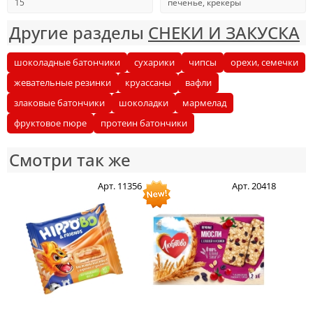
15
печенье, крекеры
Другие разделы
СНЕКИ И ЗАКУСКА
шоколадные батончики
сухарики
чипсы
орехи, семечки
жевательные резинки
круассаны
вафли
злаковые батончики
шоколадки
мармелад
фруктовое пюре
протеин батончики
Смотри так же
Арт. 11356
Арт. 20418