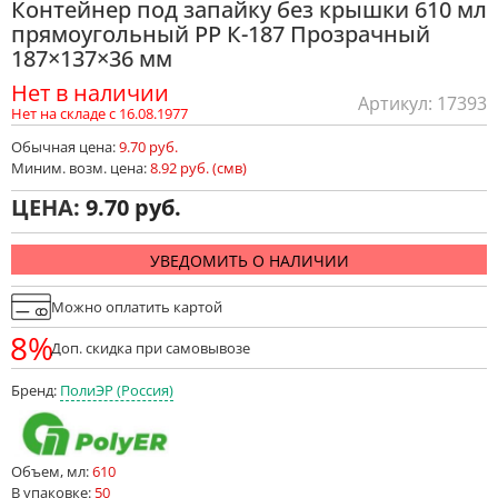
Контейнер под запайку без крышки 610 мл
прямоугольный PP К-187 Прозрачный
187×137×36 мм
Нет в наличии
Артикул: 17393
Нет на складе с 16.08.1977
Обычная цена:
9.70 руб.
Миним. возм. цена:
8.92 руб. (смв)
ЦЕНА:
9.70
УВЕДОМИТЬ О НАЛИЧИИ
Можно оплатить картой
8%
Доп. скидка при самовывозе
Бренд:
ПолиЭР (Россия)
Объем, мл:
610
В упаковке:
50