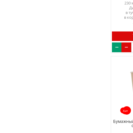
230 
Д
в т
в ко
Хит
Бумажный