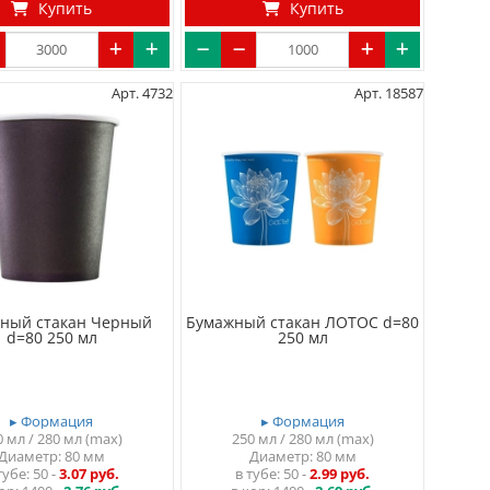
Купить
Купить
Арт. 4732
Арт. 18587
ный стакан Черный
Бумажный стакан ЛОТОС d=80
d=80 250 мл
250 мл
▸ Формация
▸ Формация
0 мл / 280 мл (max)
250 мл / 280 мл (max)
Диаметр: 80 мм
Диаметр: 80 мм
тубе
50
-
3.07 руб.
в тубе
50
-
2.99 руб.