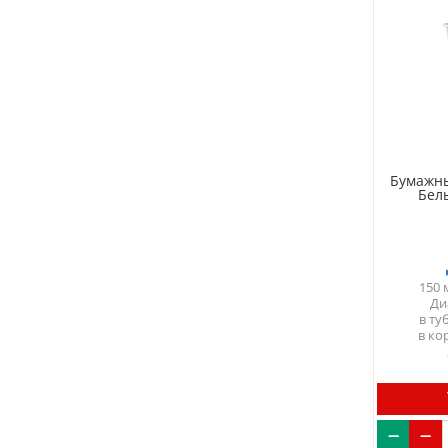
Бумажны
Бел
150 
Ди
в ту
в ко