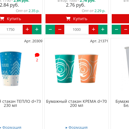
р:
1750 -
2.84 руб.
в кор:
1000 -
2.76 руб.
в к
2.84
2.76
Опт от
2.35
Опт от
2.29
Купить
Купить
Арт. 20309
Арт. 21371
2
 стакан ТЕПЛО d=73
Бумажный стакан КРЕМА d=70
Бумаж
230 мл
200 мл
Бе
▸ Формация
▸ Формация