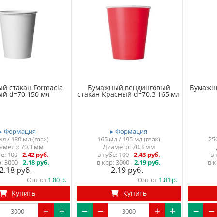
й стакан Formacia
Бумажный вендинговый
Бумажны
ый d=70 150 мл
стакан Красный d=70.3 165 мл
▸ Формация
▸ Формация
мл / 180 мл (max)
165 мл / 195 мл (max)
25
аметр: 70.3 мм
Диаметр: 70.3 мм
бе
100
-
2.42 руб.
в тубе
100
-
2.43 руб.
в 
р:
3000 -
2.18 руб.
в кор:
3000 -
2.19 руб.
в к
2.18
2.19
Опт от
1.80
Опт от
1.81
Купить
Купить