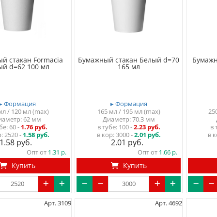
й стакан Formacia
Бумажный стакан Белый d=70
Бумажн
ый d=62 100 мл
165 мл
▸ Формация
▸ Формация
мл / 120 мл (max)
165 мл / 195 мл (max)
25
иаметр: 62 мм
Диаметр: 70.3 мм
убе
60
-
1.76 руб.
в тубе
100
-
2.23 руб.
в 
р:
2520 -
1.58 руб.
в кор:
3000 -
2.01 руб.
в к
1.58
2.01
Опт от
1.31
Опт от
1.66
Купить
Купить
Арт. 3109
Арт. 4692