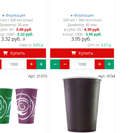
▸ Формация
▸ Формация
0 мл / 430 мл (max)
300 мл / 360 мл (max)
Диаметр: 90 мм
Диаметр: 80 мм
тубе
50
-
3.49 руб.
в тубе
50
-
4.39 руб.
ор:
1000 -
3.32 руб.
в кор:
1000 -
3.95 руб.
3.32
5
3.95
Смв от
3.05
Опт от
3.27
Купить
Купить
Арт. 21373
Арт. 4734