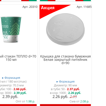
Арт. 20310
Арт. 11685
й стакан ТЕПЛО d=70
Крышка для стакана бумажная
150 мл
Белая закрытый питейник
d=90
▸ Формация
0 мл / 180 мл (max)
▸ Формация
иаметр: 70.3 мм
Диаметр: 90 мм
тубе
100
-
2.66 руб.
в тубе
50
-
2.37 руб.
ор:
3000 -
2.39 руб.
в кор:
1000 -
2.26 руб.
2.39
2.26
2.95
Опт от
1.98
Смв от
2.08