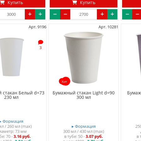
Купить
Купить
Арт. 9196
Арт. 10281
3
Хит
 стакан Белый d=73
Бумажный стакан Light d=90
Бумаж
230 мл
300 мл
▸ Формация
мл / 260 мл (max)
▸ Формация
25
иаметр: 73 мм
300 мл / 430 мл (max)
убе
70
-
3.16 руб.
в тубе
50
-
3.07 руб.
в 