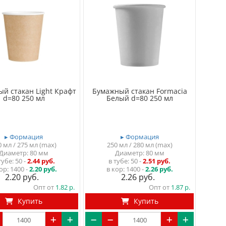
й стакан Light Крафт
Бумажный стакан Formacia
d=80 250 мл
Белый d=80 250 мл
▸ Формация
▸ Формация
0 мл / 275 мл (max)
250 мл / 280 мл (max)
Диаметр: 80 мм
Диаметр: 80 мм
тубе
50
-
2.44 руб.
в тубе
50
-
2.51 руб.
ор:
1400 -
2.20 руб.
в кор:
1400 -
2.26 руб.
2.20
2.26
Опт от
1.82
Опт от
1.87
Купить
Купить