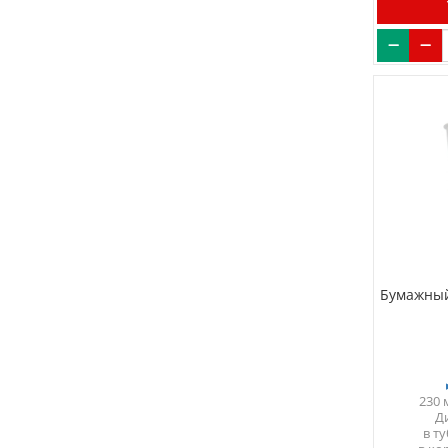
Бумажный
230 
Д
в т