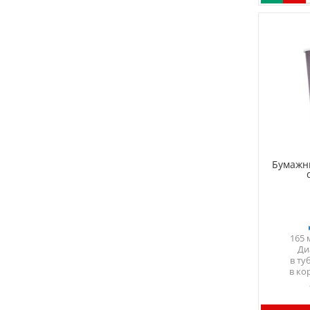
Бумажн
165 
Ди
в ту
в ко