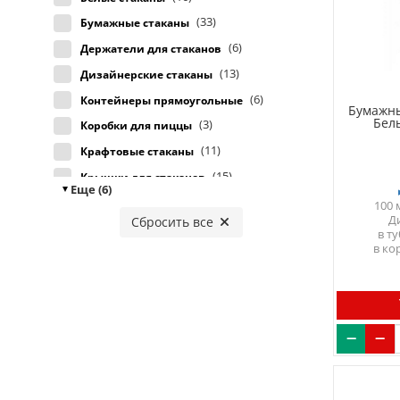
(33)
Бумажные стаканы
(6)
Держатели для стаканов
(13)
Дизайнерские стаканы
(6)
Контейнеры прямоугольные
Бумажны
Бел
(3)
Коробки для пиццы
(11)
Крафтовые стаканы
(15)
Крышки для стаканов
Еще (6)
(2)
Крышки прямоугольные
100 
Д
Сбросить все
(4)
Одноразовые лотки
в т
в ко
(1)
Сахар в стиках
(15)
Стаканы для вендинга
(11)
Формы для запекания
(13)
Черные стаканы