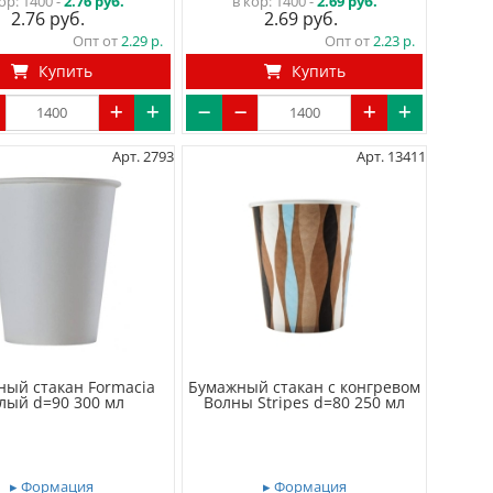
ор:
1400 -
2.76 руб.
в кор:
1400 -
2.69 руб.
2.76
2.69
Опт от
2.29
Опт от
2.23
Купить
Купить
Арт. 2793
Арт. 13411
ный стакан Formacia
Бумажный стакан с конгревом
лый d=90 300 мл
Волны Stripes d=80 250 мл
▸ Формация
▸ Формация