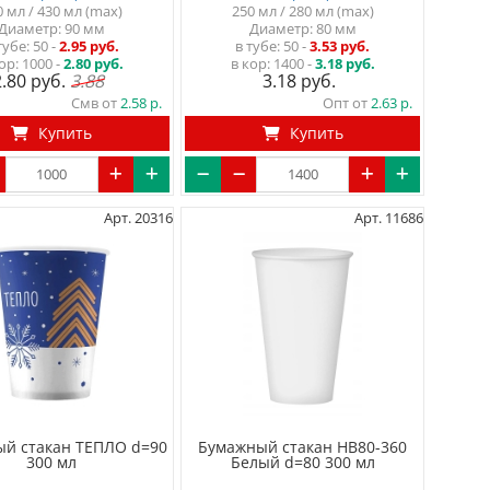
0 мл / 430 мл (max)
250 мл / 280 мл (max)
Диаметр: 90 мм
Диаметр: 80 мм
тубе
50
-
2.95 руб.
в тубе
50
-
3.53 руб.
ор:
1000 -
2.80 руб.
в кор:
1400 -
3.18 руб.
2.80
3.88
3.18
Смв от
2.58
Опт от
2.63
Купить
Купить
Арт. 20316
Арт. 11686
й стакан ТЕПЛО d=90
Бумажный стакан HB80-360
300 мл
Белый d=80 300 мл