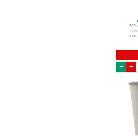
300 
в т
в ко