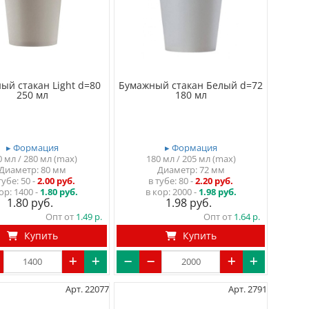
ый стакан Light d=80
Бумажный стакан Белый d=72
250 мл
180 мл
▸ Формация
▸ Формация
0 мл / 280 мл (max)
180 мл / 205 мл (max)
Диаметр: 80 мм
Диаметр: 72 мм
тубе
50
-
2.00 руб.
в тубе
80
-
2.20 руб.
ор:
1400 -
1.80 руб.
в кор:
2000 -
1.98 руб.
1.80
1.98
Опт от
1.49
Опт от
1.64
Купить
Купить
Арт. 22077
Арт. 2791