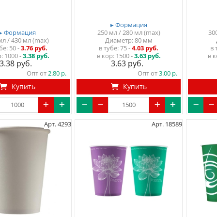
▸ Формация
▸ Формация
250 мл / 280 мл (max)
30
мл / 430 мл (max)
Диаметр: 80 мм
убе
50
-
3.76 руб.
в тубе
75
-
4.03 руб.
в 
р:
1000 -
3.38 руб.
в кор:
1500 -
3.63 руб.
в к
3.38
3.63
Опт от
2.80
Опт от
3.00
Купить
Купить
Арт. 4293
Арт. 18589