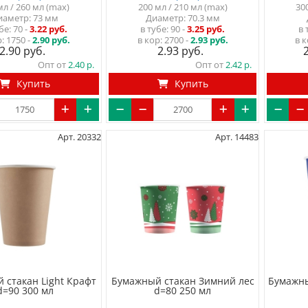
мл / 260 мл (max)
200 мл / 210 мл (max)
30
иаметр: 73 мм
Диаметр: 70.3 мм
убе
70
-
3.22 руб.
в тубе
90
-
3.25 руб.
в 
р:
1750 -
2.90 руб.
в кор:
2700 -
2.93 руб.
в к
2.90
2.93
Опт от
2.40
Опт от
2.42
Купить
Купить
Арт. 20332
Арт. 14483
 стакан Light Крафт
Бумажный стакан Зимний лес
Бумажны
d=90 300 мл
d=80 250 мл