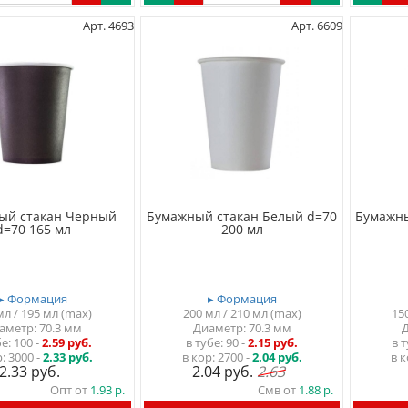
Арт. 4693
Арт. 6609
ый стакан Черный
Бумажный стакан Белый d=70
Бумажны
d=70 165 мл
200 мл
▸ Формация
▸ Формация
мл / 195 мл (max)
200 мл / 210 мл (max)
15
аметр: 70.3 мм
Диаметр: 70.3 мм
Д
бе
100
-
2.59 руб.
в тубе
90
-
2.15 руб.
в 
р:
3000 -
2.33 руб.
в кор:
2700 -
2.04 руб.
в к
2.33
2.04
2.63
Опт от
1.93
Смв от
1.88