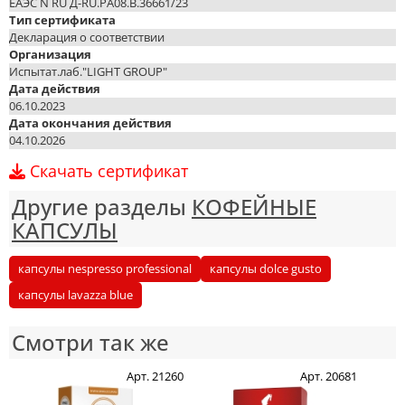
ЕАЭС N RU Д-RU.PA08.B.36661/23
Тип сертификата
Декларация о соответствии
Организация
Испытат.лаб."LIGHT GROUP"
Дата действия
06.10.2023
Дата окончания действия
04.10.2026
Скачать сертификат
Другие разделы
КОФЕЙНЫЕ
КАПСУЛЫ
капсулы nespresso professional
капсулы dolce gusto
капсулы lavazza blue
Смотри так же
Арт. 21260
Арт. 20681