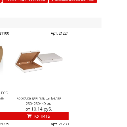
 21100
Арт. 21224
ы ECO
 мм
Коробка для пиццы Белая
250×250×40 мм
от 10.14 руб.
КУПИТЬ
 21225
Арт. 21230