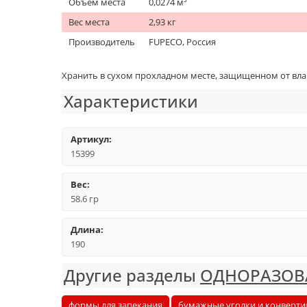
Объём места
0,0274 м³
Вес места
2,93 кг
Производитель
FUPECO, Россия
Хранить в сухом прохладном месте, защищенном от вла
Характеристики
Артикул:
15399
Вес:
58.6 гр
Длина:
190
Другие разделы
ОДНОРАЗОВ
формы для запекания
бумажные уголки и конверти