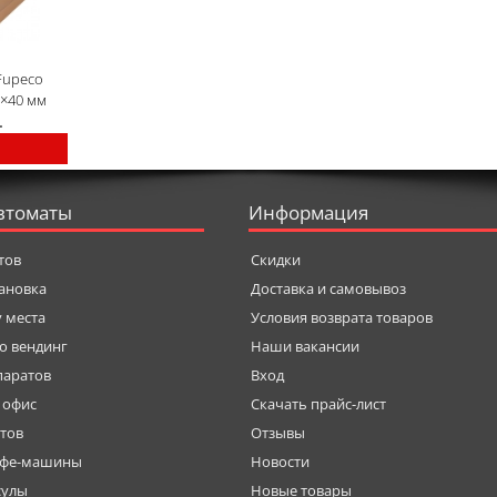
Fupeco
0×40 мм
.
втоматы
Информация
тов
Скидки
тановка
Доставка и самовывоз
у места
Условия возврата товаров
о вендинг
Наши вакансии
паратов
Вход
 офис
Скачать прайс-лист
тов
Отзывы
офе-машины
Новости
сулы
Новые товары