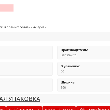
ги и прямых солнечных лучей.
Производитель:
Barista-Ltd
В упаковке:
50
Ширина:
190
АЯ УПАКОВКА
ки
коробки для тортов
для картошки фри
обёрточная бумага