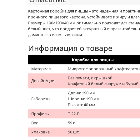
Картонная коробка для пиццы – это надежная и практич
прочного пищевого картона, устойчивого к жиру и влаг
Размеры 190×190×40 мм оптимально подходят для станда
белый цвет, что придает ей аккуратный и презентабельн
домашнего использования.
Информация о товаре
Коробка для пиццы
Материал
Микрогофрированный крафткартон
Без печати, c крышкой
Дизайн/цвет
Крафтовый белый снаружи и бурый
Длина: 190 мм
Габариты
Ширина: 190 мм
Высота: 40 мм
Профиль
Т-22-В
Вес
59 г
Упаковка
50 шт.