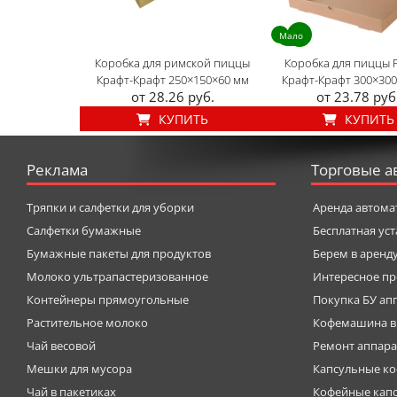
Мало
Коробка для римской пиццы
Коробка для пиццы 
Крафт-Крафт 250×150×60 мм
Крафт-Крафт 300×30
от 28.26 руб.
от 23.78 руб
КУПИТЬ
КУПИТЬ
Реклама
Торговые а
Тряпки и салфетки для уборки
Аренда автома
Салфетки бумажные
Бесплатная ус
Бумажные пакеты для продуктов
Берем в аренд
Молоко ультрапастеризованное
Интересное пр
Контейнеры прямоугольные
Покупка БУ ап
Растительное молоко
Кофемашина в
Чай весовой
Ремонт аппара
Мешки для мусора
Капсульные к
Чай в пакетиках
Кофейные кап