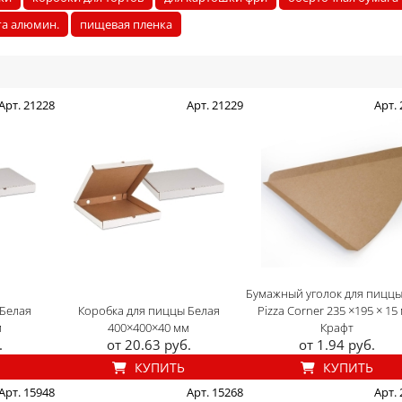
га алюмин.
пищевая пленка
Арт. 21228
Арт. 21229
Арт.
Бумажный уголок для пицц
 Белая
Коробка для пиццы Белая
Pizza Corner 235 ×195 × 15
м
400×400×40 мм
Крафт
.
от 20.63 руб.
от 1.94 руб.
КУПИТЬ
КУПИТЬ
Арт. 15948
Арт. 15268
Арт.