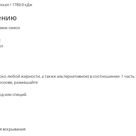
ккал / 1789,9 кДж
ению
рамм смеси
:
мл
ко любой жирности, а также альтернативное) в соотношении: 1 часть 
 основе, размешайте
од или специй.
ля вскрывания