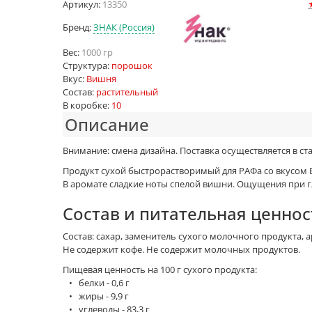
Артикул:
13350
Бренд:
ЗНАК (Россия)
Вес:
1000 гр
Структура:
порошок
Вкус:
Вишня
Состав:
растительный
В коробке:
10
Описание
Внимание: смена дизайна. Поставка осуществляется в с
Продукт сухой быстрорастворимый для РАФа со вкусом 
В аромате сладкие ноты спелой вишни. Ощущения при г
Состав и питательная ценнос
Состав: сахар, заменитель сухого молочного продукта, 
Не содержит кофе. Не содержит молочных продуктов.
Пищевая ценность на 100 г сухого продукта:
• белки - 0,6 г
• жиры - 9,9 г
• углеводы - 83,3 г