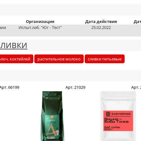
Организация
Дата действия
Да
вии
Испыт.лаб. "Юг - Тест"
25.02.2022
СЛИВКИ
лоч. коктейлей
растительное молоко
сливки питьевые
Арт. 66199
Арт. 21029
Арт.