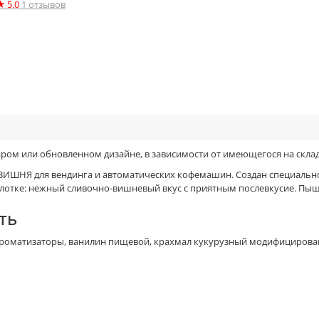
★
5.0
1
отзывов
таром или обновленном дизайне, в зависимости от имеющегося на склад
ВИШНЯ для вендинга и автоматических кофемашин. Создан специально 
лотке: нежный сливочно-вишневый вкус с приятным послевкусие. Пыш
ть
ароматизаторы, ванилин пищевой, крахмал кукурузный модифицированный