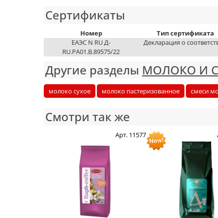
Сертификаты
Номер
Тип сертификата
ЕАЭС N RU Д-
Декларация о соответст
RU.PA01.B.89575/22
Другие разделы
МОЛОКО И 
молоко сухое
молоко пастеризованное
смеси мо
Смотри так же
Арт. 11577