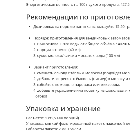
Энергетическая ценность на 100 г сухого продукта: 427,5 
Рекомендации по приготовл
Дозировка: на порцию напитка используйте 15-20 г
Порядок приготовления для вендинговых автоматов
1. РАФ основа + 20% воды от общего объёма / 40-50 
2. порция эспрессо (40 мл)
3. сухое молоко/ сливки + остаток воды (100 мл)
Вариант приготовления:
1. смешать основу с тёплым молоком (подойдёт моло
2. добавьте эспрессо в ёмкость (питчер) к молоку и
3. взбейте с помощью паровика или миксером.
4. добавьте украшение или посыпку из шоколада, яг
Готово!
Упаковка и хранение
Вес нетто: 1 кг (50-60 порций)
Упаковка: мягкий фольгированный пакет с надсечкой д
Габариты пакета: 23×10,5×7 см