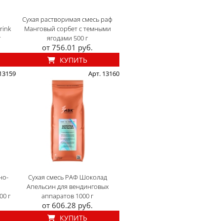
Сухая растворимая смесь раф
rink
Манговый сорбет с темными
г
ягодами 500 г
от 756.01 руб.
КУПИТЬ
 13159
Арт. 13160
но-
Сухая смесь РАФ Шоколад
Апельсин для вендинговых
00 г
аппаратов 1000 г
от 606.28 руб.
КУПИТЬ