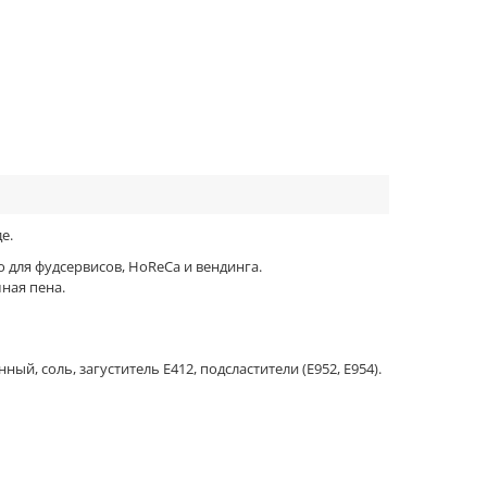
е.
для фудсервисов, HoReCa и вендинга.
ная пена.
, соль, загуститель Е412, подсластители (Е952, Е954).