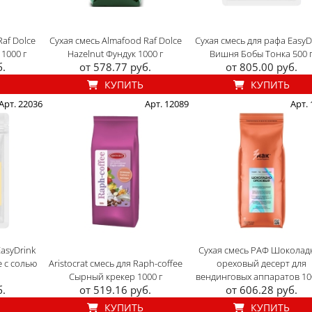
Raf Dolce
Сухая смесь Almafood Raf Dolce
Сухая смесь для рафа EasyD
1000 г
Hazelnut Фундук 1000 г
Вишня Бобы Тонка 500 
б.
от 578.77 руб.
от 805.00 руб.
КУПИТЬ
КУПИТЬ
Арт. 22036
Арт. 12089
Арт.
EasyDrink
Сухая смесь РАФ Шоколад
 с солью
Aristocrat смесь для Raph-coffee
ореховый десерт для
Сырный крекер 1000 г
вендинговых аппаратов 10
б.
от 519.16 руб.
от 606.28 руб.
КУПИТЬ
КУПИТЬ