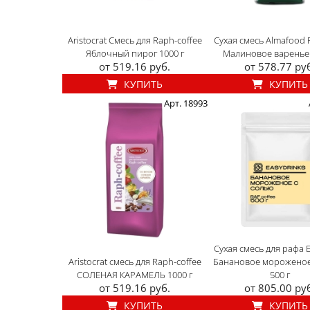
Aristocrat Смесь для Raph-coffee
Сухая смесь Almafood 
Яблочный пирог 1000 г
Малиновое варенье 
от 519.16 руб.
от 578.77 ру
КУПИТЬ
КУПИТЬ
Арт. 18993
Сухая смесь для рафа 
Aristocrat смесь для Raph-coffee
Банановое мороженое
СОЛЕНАЯ КАРАМЕЛЬ 1000 г
500 г
от 519.16 руб.
от 805.00 ру
КУПИТЬ
КУПИТЬ