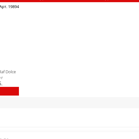
Арт. 19894
Raf Dolce
 г
б.