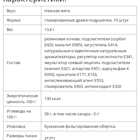
Вкус:
Нежная мята
Форма:
глазированные драже-подушечки, 10 штук
Вес
13,6 г
резиновая основа, подсластители (сорбит
Е420, мальтит Е965), загуститель Е414,
натуральные и идентичные натуральным
ароматизаторы, регулятор кислотности Е341,
Состав:
эмульгатор соевый лецитин, подсластители
(маннит Е421, аспартам Е951, ацесульфам К
Е950), красители Е171, Е133,
антислеживающий агент Е553,
глазирователь Е903, антиоксидант Е320
Энергетическая
130 ккал
ценность 100 г:
Углеводы на
58 г, в том числе сахара - 0 г!
100 г:
Упаковка:
бумажная фольгированная обёртка
Размеры пачки
2*7*1