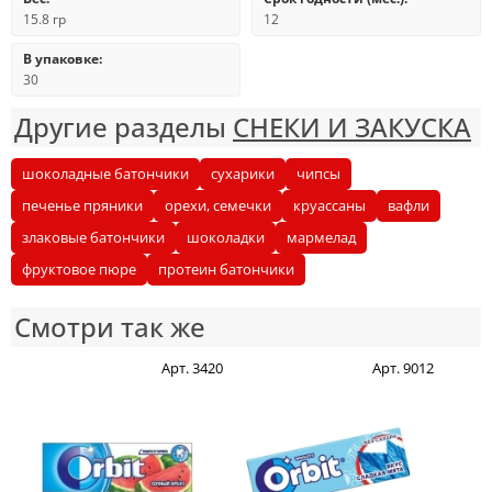
15.8 гр
12
В упаковке:
30
Другие разделы
СНЕКИ И ЗАКУСКА
шоколадные батончики
сухарики
чипсы
печенье пряники
орехи, семечки
круассаны
вафли
злаковые батончики
шоколадки
мармелад
фруктовое пюре
протеин батончики
Смотри так же
Арт. 3420
Арт. 9012