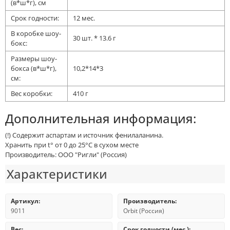
(в*ш*г), cм
Срок годности:
12 мес.
В коробке шоу-
30 шт. * 13.6 г
бокс:
Размеры шоу-
бокса (в*ш*г),
10,2*14*3
cм:
Вес коробки:
410 г
Дополнительная информация:
(!) Содержит аспартам и источник фенилаланина.
Хранить при t° от 0 до 25°С в сухом месте
Производитель: ООО "Ригли" (Россия)
Характеристики
Артикул:
Производитель:
9011
Orbit (Россия)
Вес:
Срок годности (мес.):