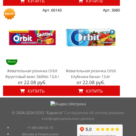
КУПИТЬ
КУПИТЬ
Арт. 66143
Арт. 3680
Мало
Жевательная резинка Orbit
Жевательная резинка Orbit
Фруктовый микс Skittles 13,6 г
Клубника-банан 13,6г
от 22.08 руб.
от 22.08 руб.
КУПИТЬ
КУПИТЬ
© 2004-
2026 ООО "Бариста"
Соглашение об использовании
конфиденциальных данных
+7 495 649-63-75
Москва м.Новокосино