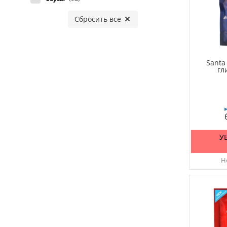
Сбросить все
Santa
гл
У
Не