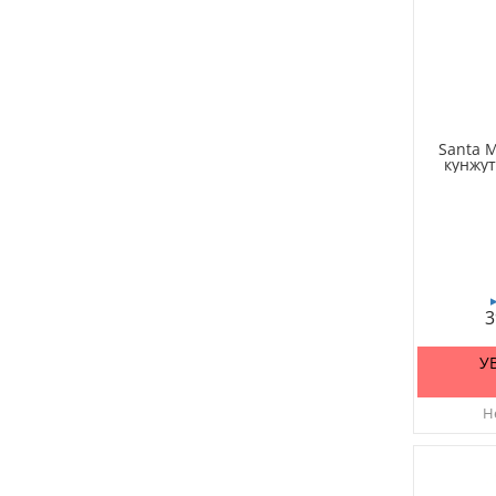
Santa M
кунжут
3
У
Не