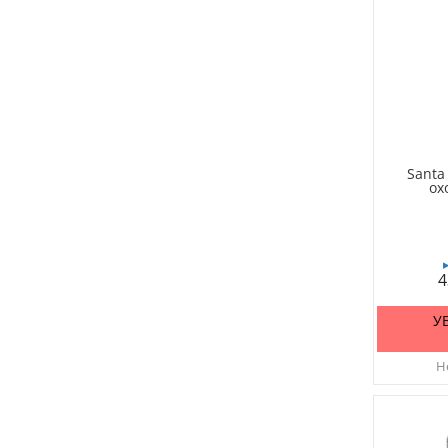
Santa
ох
4
У
Не