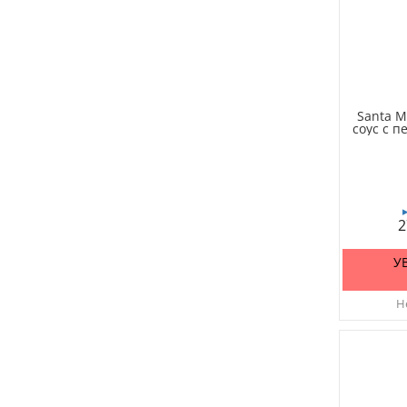
Santa M
соус с п
2
У
Не