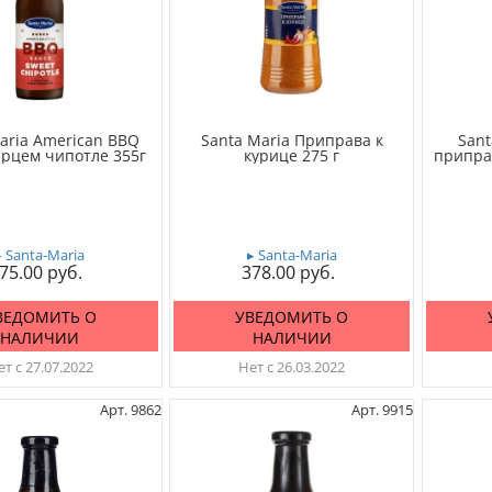
aria American BBQ
Santa Maria Приправа к
San
ерцем чипотле 355г
курице 275 г
припра
▸ Santa-Maria
▸ Santa-Maria
75.00
378.00
ВЕДОМИТЬ О
УВЕДОМИТЬ О
НАЛИЧИИ
НАЛИЧИИ
т с 27.07.2022
Нет с 26.03.2022
Арт. 9862
Арт. 9915