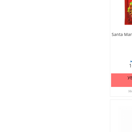
Santa Mar
1
У
Не