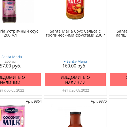
ria Устричный соус
Santa Maria Соус Сальса с
Sant
200 мл
тропическими фруктами 230 г
лапша
▸ Santa-Maria
200 мл
▸ Santa-Maria
57.00
160.00
ВЕДОМИТЬ О
УВЕДОМИТЬ О
НАЛИЧИИ
НАЛИЧИИ
т с 05.05.2022
Нет с 26.08.2022
Арт. 9864
Арт. 9870