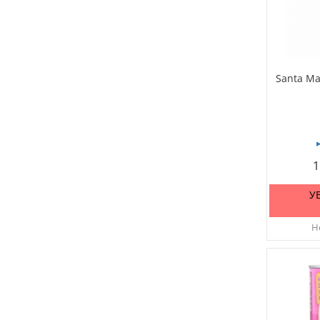
Santa Ma
1
У
Не