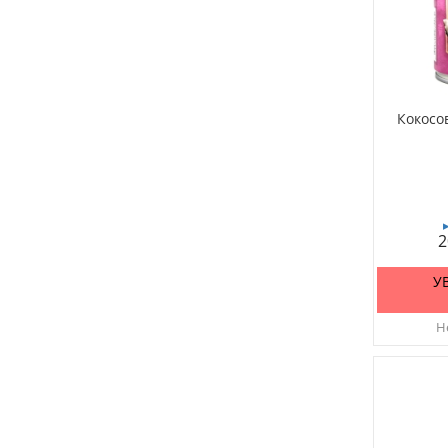
Кокосо
2
У
Не