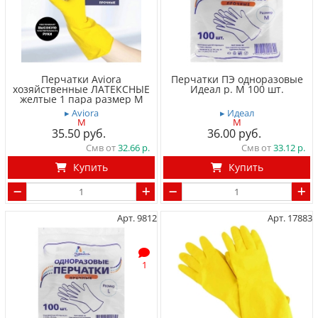
Перчатки Aviora
Перчатки ПЭ одноразовые
хозяйственные ЛАТЕКСНЫЕ
Идеал р. M 100 шт.
желтые 1 пара размер M
▸ Aviora
▸ Идеал
M
M
35.50
36.00
Смв от
32.66
Смв от
33.12
Купить
Купить
Арт. 9812
Арт. 17883
1