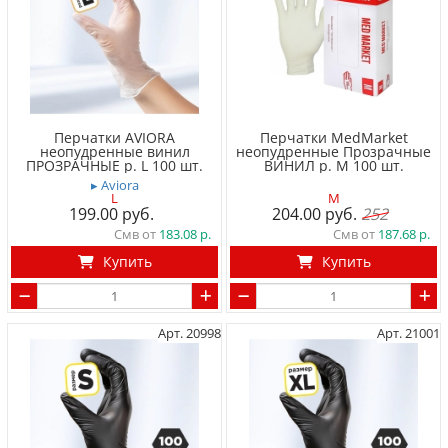
Перчатки AVIORA
Перчатки МedМarket
неопудренные винил
неопудренные Прозрачные
ПРОЗРАЧНЫЕ р. L 100 шт.
ВИНИЛ р. M 100 шт.
▸ Aviora
L
M
199.00
204.00
252
Смв от
183.08
Смв от
187.68
Купить
Купить
Арт. 20998
Арт. 21001