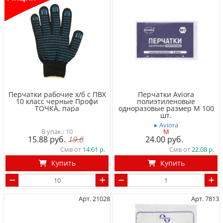
Перчатки рабочие х/б с ПВХ
Перчатки Aviora
10 класс черные Профи
полиэтиленовые
ТОЧКА, пара
одноразовые размер M 100
шт.
▸ Aviora
10
M
15.88
19.6
24.00
Смв от
14.61
Смв от
22.08
Купить
Купить
Арт. 21028
Арт. 7813