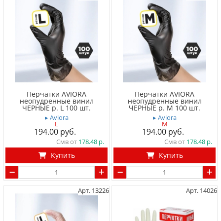
Перчатки AVIORA
Перчатки AVIORA
неопудренные винил
неопудренные винил
ЧЕРНЫЕ р. L 100 шт.
ЧЕРНЫЕ р. M 100 шт.
▸ Aviora
▸ Aviora
L
M
194.00
194.00
Смв от
178.48
Смв от
178.48
Купить
Купить
Арт. 13226
Арт. 14026