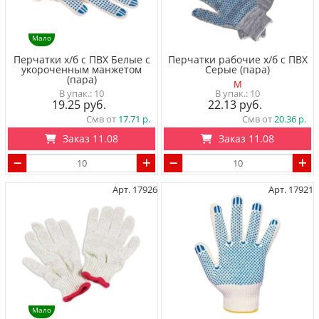
Мало
Перчатки х/б с ПВХ Белые с
Перчатки рабочие х/б с ПВХ
укороченным манжетом
Серые (пара)
(пара)
M
10
10
19.25
22.13
Смв от
17.71
Смв от
20.36
Заказ 11.08
Заказ 11.08
Арт. 17926
Арт. 17921
Мало