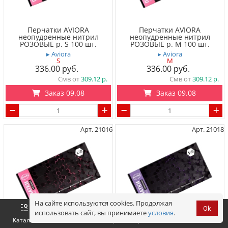
Перчатки AVIORA
Перчатки AVIORA
неопудренные нитрил
неопудренные нитрил
РОЗОВЫЕ р. S 100 шт.
РОЗОВЫЕ р. M 100 шт.
▸ Aviora
▸ Aviora
S
M
336.00
336.00
Смв от
309.12
Смв от
309.12
Заказ 09.08
Заказ 09.08
Арт. 21016
Арт. 21018
На сайте используются cookies. Продолжая
Ok
использовать сайт, вы принимаете
условия
.
Оформить
Корзина
0 р.
Каталог
Войти