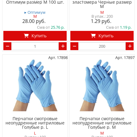
Оптимум размер M 100 шт.
эластомера Черные размер
M
▸ Оптимум
M
M
200
28.00
1.29
Смв от
25.76
Смв от
1.19
Купить
Купить
Арт. 17898
Арт. 17897
Перчатки смотровые
Перчатки смотровые
неопудренные нитриловые
неопудренные нитриловые
Голубые р. L
Голубые р. M
L
M