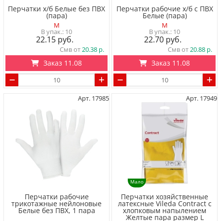
Перчатки х/б Белые без ПВХ
Перчатки рабочие х/б с ПВХ
(пара)
Белые (пара)
M
М
10
10
22.15
22.70
Смв от
20.38
Смв от
20.88
Заказ 11.08
Заказ 11.08
Арт. 17985
Арт. 17949
Мало
Перчатки рабочие
Перчатки хозяйственные
трикотажные нейлоновые
латексные Vileda Contract с
Белые без ПВХ, 1 пара
хлопковым напылением
Желтые пара размер L