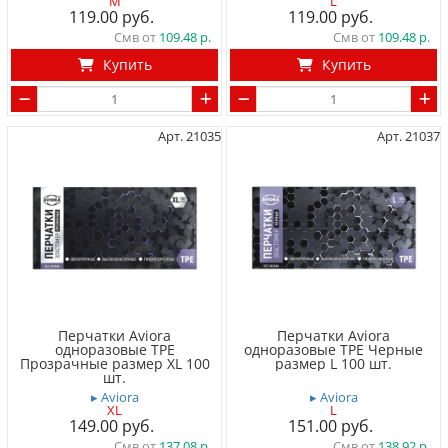
M
L
119.00
119.00
Смв от
109.48
Смв от
109.48
Купить
Купить
Арт. 21035
Арт. 21037
Перчатки Aviora
Перчатки Aviora
одноразовые TPE
одноразовые TPE Черные
Прозрачные размер XL 100
размер L 100 шт.
шт.
▸ Aviora
▸ Aviora
XL
L
149.00
151.00
Смв от
137.08
Смв от
138.92