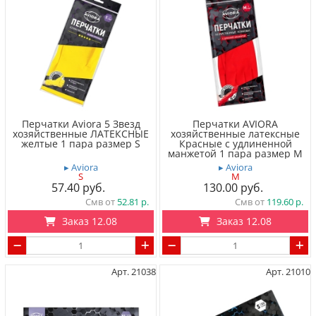
Перчатки Aviora 5 Звезд
Перчатки AVIORA
хозяйственные ЛАТЕКСНЫЕ
хозяйственные латексные
желтые 1 пара размер S
Красные с удлиненной
манжетой 1 пара размер M
▸ Aviora
▸ Aviora
S
M
57.40
130.00
Смв от
52.81
Смв от
119.60
Заказ 12.08
Заказ 12.08
Арт. 21038
Арт. 21010