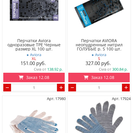
Перчатки Aviora
Перчатки AVIORA
одноразовые TPE Черные
неопудренные нитрил
размер XL 100 шт.
ГОЛУБЫЕ р. S 100 шт.
▸ Aviora
▸ Aviora
XL
S
151.00
327.00
Смв от
138.92
Смв от
300.84
Заказ 12.08
Заказ 12.08
Арт. 17980
Арт. 17924