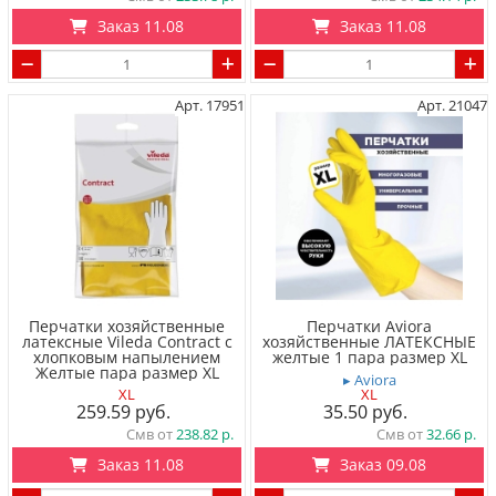
Заказ 11.08
Заказ 11.08
Арт. 17951
Арт. 21047
Перчатки хозяйственные
Перчатки Aviora
латексные Vileda Contract с
хозяйственные ЛАТЕКСНЫЕ
хлопковым напылением
желтые 1 пара размер XL
Желтые пара размер XL
▸ Aviora
XL
XL
259.59
35.50
Смв от
238.82
Смв от
32.66
Заказ 11.08
Заказ 09.08