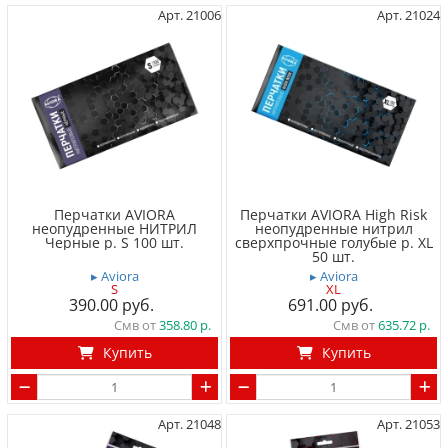
Арт. 21006
Арт. 21024
Перчатки AVIORA
Перчатки AVIORA High Risk
неопудренные НИТРИЛ
неопудренные нитрил
Черные р. S 100 шт.
сверхпрочные голубые р. XL
50 шт.
▸ Aviora
▸ Aviora
S
XL
390.00
691.00
Смв от
358.80
Смв от
635.72
Купить
Купить
Арт. 21048
Арт. 21053