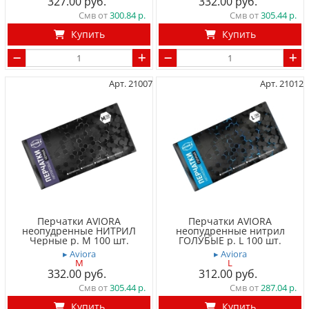
327.00
332.00
Смв от
300.84
Смв от
305.44
Купить
Купить
Арт. 21007
Арт. 21012
Перчатки AVIORA
Перчатки AVIORA
неопудренные НИТРИЛ
неопудренные нитрил
Черные р. M 100 шт.
ГОЛУБЫЕ р. L 100 шт.
▸ Aviora
▸ Aviora
M
L
332.00
312.00
Смв от
305.44
Смв от
287.04
Купить
Купить