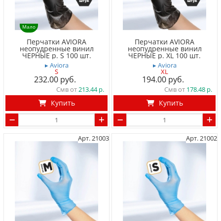
Мало
Перчатки AVIORA
Перчатки AVIORA
неопудренные винил
неопудренные винил
ЧЕРНЫЕ р. S 100 шт.
ЧЕРНЫЕ р. XL 100 шт.
▸ Aviora
▸ Aviora
S
XL
232.00
194.00
Смв от
213.44
Смв от
178.48
Купить
Купить
Арт. 21003
Арт. 21002