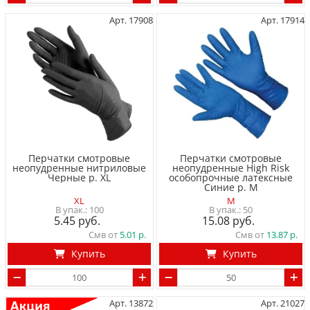
Арт. 17908
Арт. 17914
Перчатки смотровые
Перчатки смотровые
неопудренные нитриловые
неопудренные High Risk
Черные р. XL
особопрочные латексные
Синие р. M
XL
M
100
50
5.45
15.08
Смв от
5.01
Смв от
13.87
Купить
Купить
Арт. 13872
Арт. 21027