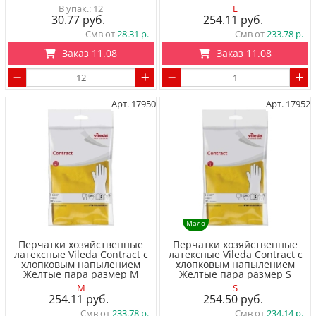
12
L
30.77
254.11
Смв от
28.31
Смв от
233.78
Заказ 11.08
Заказ 11.08
Арт. 17950
Арт. 17952
Мало
Перчатки хозяйственные
Перчатки хозяйственные
латексные Vileda Contract с
латексные Vileda Contract с
хлопковым напылением
хлопковым напылением
Желтые пара размер M
Желтые пара размер S
M
S
254.11
254.50
Смв от
233.78
Смв от
234.14