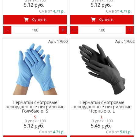
100
100
5.12
5.12
Смв от
4.71
Смв от
4.71
Купить
Купить
Арт. 17900
Арт. 17902
Перчатки смотровые
Перчатки смотровые
неопудренные нитриловые
неопудренные нитриловые
Голубые р. S
Черные р. L
S
L
100
100
5.12
5.45
Смв от
4.71
Смв от
5.01