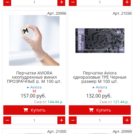
Арт. 20996
Арт. 21036
Перчатки AVIORA
Перчатки Aviora
неопудренные винил
одноразовые TPE Черные
ПРОЗРАЧНЫЕ р. M 100 шт.
размер M 100 шт.
▸ Aviora
▸ Aviora
M
M
157.00
132.00
Смв от
144.44
Смв от
121.44
Купить
Купить
Арт. 21000
Арт. 20999