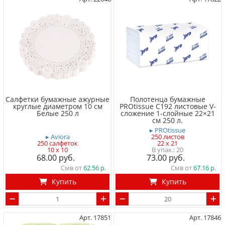
Салфетки бумажные ажурные
Полотенца бумажные
круглые диаметром 10 см
PROtissue С192 листовые V-
Белые 250 л
сложение 1-слойные 22×21
см 250 л.
▸ PROtissue
▸ Aviora
250 листов
250 салфеток
22 x 21
10 x 10
20
68.00
73.00
Смв от
62.56
Смв от
67.16
Купить
Купить
Арт. 17851
Арт. 17846