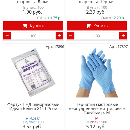
шарлотта Белая
шарлотта Чёрная
100
100
1.90
2.39
Смв от
1.75
Смв от
2.20
Купить
Купить
Арт. 17896
Арт. 17897
Фартук ПНД одноразовый
Перчатки смотровые
Идеал Белый 81×125 см
неопудренные нитриловые
Голубые р. M
▸ Идеал
M
100
100
3.52
5.12