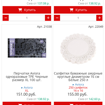
Смв от
137.08
Смв от
138.92
Купить
Купить
Арт. 21038
Арт. 22049
Перчатки Aviora
Салфетки бумажные ажурные
одноразовые TPE Черные
круглые диаметром 16 см
размер XL 100 шт.
Белые 250 л
▸ Aviora
▸ Aviora
250 салфеток
XL
16 x 16
151.00
155.00
Смв от
138.92
Смв от
142.60