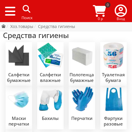
0
0 р
Вход
Хоз.товары
Средства гигиены
Средства гигиены
Салфетки
Салфетки
Полотенца
Туалетная
бумажные
влажные
бумажные
бумага
Маски
Бахилы
Перчатки
Фартуки
перчатки
разовые