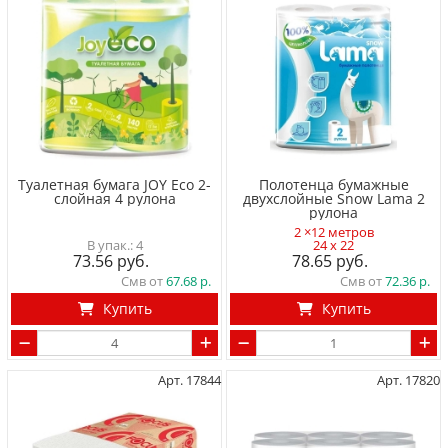
Туалетная бумага JOY Eco 2-
Полотенца бумажные
слойная 4 рулона
двухслойные Snow Lama 2
рулона
2 ×12 метров
4
24 x 22
73.56
78.65
Смв от
67.68
Смв от
72.36
Купить
Купить
Арт. 17844
Арт. 17820