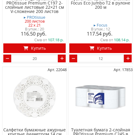
PROtissue Premium С197 2-
Focus Eco Jumbo T2 в рулоне
слойные листовые 22×21 см
200 м
V-сложение 200 листов
▸ PROtissue
200 листов
22 x 21
▸ Focus
20
12
116.50
117.54
Смв от
107.18
Смв от
108.14
Купить
Купить
Арт. 22048
Арт. 17853
Салфетки бумажные ажурные
Туалетная бумага 2-слойная
круглые диаметром 14 см
PROtissue Premium С245 в