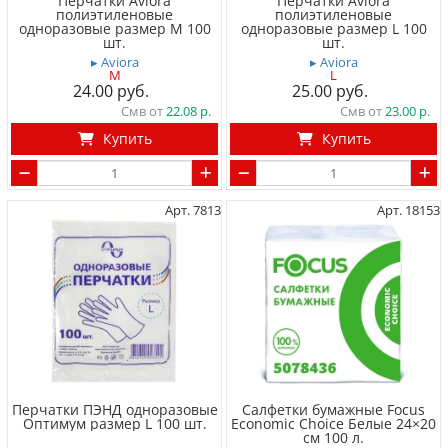
Перчатки Aviora
Перчатки Aviora
полиэтиленовые
полиэтиленовые
одноразовые размер M 100
одноразовые размер L 100
шт.
шт.
▸ Aviora
▸ Aviora
M
L
24.00
25.00
Смв от
22.08
Смв от
23.00
Купить
Купить
Арт. 7813
Арт. 18153
Перчатки ПЭНД одноразовые
Салфетки бумажные Focus
Оптимум размер L 100 шт.
Economic Choice Белые 24×20
см 100 л.