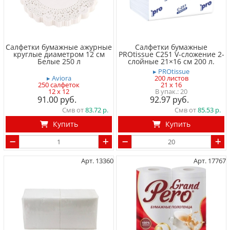
Салфетки бумажные ажурные
Салфетки бумажные
круглые диаметром 12 см
PROtissue C251 V-сложение 2-
Белые 250 л
слойные 21×16 см 200 л.
▸ PROtissue
▸ Aviora
200 листов
250 салфеток
21 x 16
12 x 12
20
91.00
92.97
Смв от
83.72
Смв от
85.53
Купить
Купить
Арт. 13360
Арт. 17767