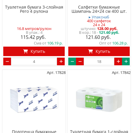
Туалетная бумага 3-слойная
Салфетки бумажные
Pero 4 рулона
Шампань 24×24 см 400 шт.
▸ Упакснаб
400 салфеток
24 x 24
16.8 метров/рулон
штучно
128.00 руб.
4
18 -
121.60 руб.
115.42
121.60
Смв от
106.19
Опт от
106.28
Купить
Купить
Арт. 17828
Арт. 17842
Полотенца бумажные
Туалетная бумага 1-слойная