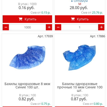
▸ Оптимум
1000
M
0.16
28.00
Смв от
0.15
Смв от
25.76
Купить
Купить
Арт. 17939
Арт. 17886
Бахилы одноразовые 8 мкм
Бахилы одноразовые
Синие 100 шт.
прочные 10 мкм Синие 100
шт.
100
100
0.82
0.87
Смв от
0.75
Смв от
0.80