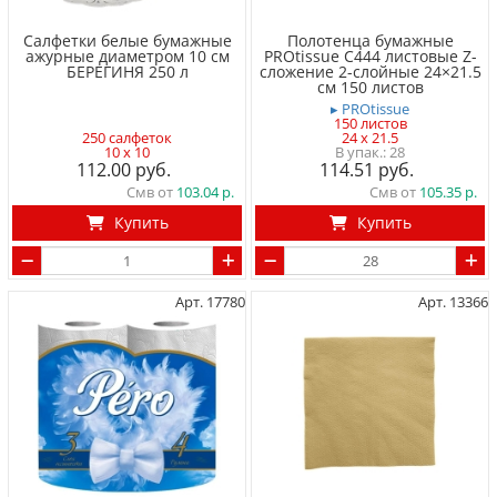
Салфетки белые бумажные
Полотенца бумажные
ажурные диаметром 10 см
PROtissue С444 листовые Z-
БЕРЕГИНЯ 250 л
сложение 2-слойные 24×21.5
см 150 листов
▸ PROtissue
150 листов
250 салфеток
24 x 21.5
10 x 10
28
112.00
114.51
Смв от
103.04
Смв от
105.35
Купить
Купить
Арт. 17780
Арт. 13366