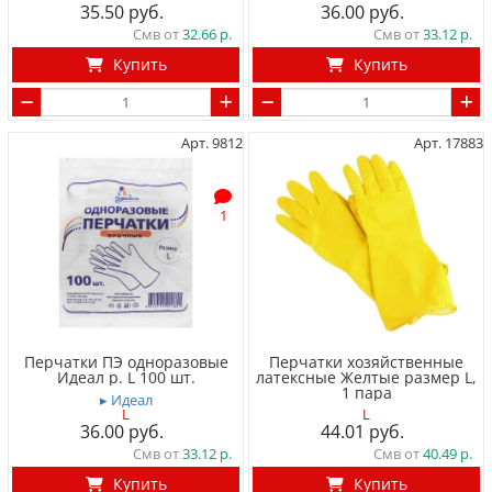
35.50
36.00
Смв от
32.66
Смв от
33.12
Купить
Купить
Арт. 9812
Арт. 17883
1
Перчатки ПЭ одноразовые
Перчатки хозяйственные
Идеал р. L 100 шт.
латексные Желтые размер L,
1 пара
▸ Идеал
L
L
36.00
44.01
Смв от
33.12
Смв от
40.49
Купить
Купить