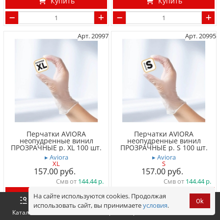
Купить
Купить
Арт. 20997
Арт. 20995
Перчатки AVIORA
Перчатки AVIORA
неопудренные винил
неопудренные винил
ПРОЗРАЧНЫЕ р. XL 100 шт.
ПРОЗРАЧНЫЕ р. S 100 шт.
▸ Aviora
▸ Aviora
XL
S
157.00
157.00
Смв от
144.44
Смв от
144.44
Купить
Купить
На сайте используются cookies. Продолжая
Ok
использовать сайт, вы принимаете
условия
.
Оформить
Корзина
0 р.
Каталог
Войти