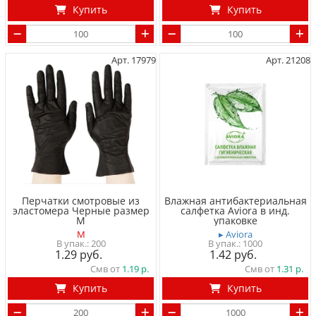
Купить
Купить
Арт. 17979
Арт. 21208
Перчатки смотровые из
Влажная антибактериальная
эластомера Черные размер
салфетка Aviora в инд.
M
упаковке
M
▸ Aviora
200
1000
1.29
1.42
Смв от
1.19
Смв от
1.31
Купить
Купить