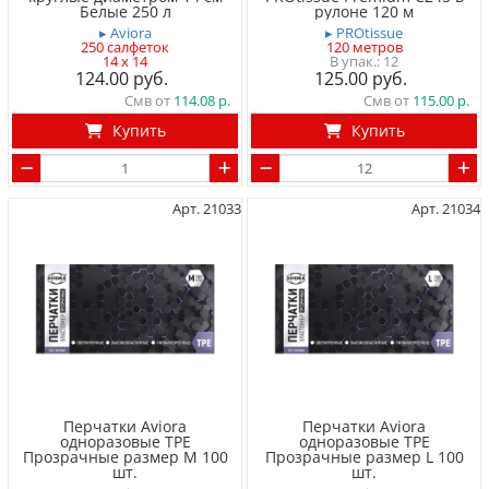
Белые 250 л
рулоне 120 м
▸ Aviora
▸ PROtissue
250 салфеток
120 метров
14 x 14
12
124.00
125.00
Смв от
114.08
Смв от
115.00
Купить
Купить
Арт. 21033
Арт. 21034
Перчатки Aviora
Перчатки Aviora
одноразовые TPE
одноразовые TPE
Прозрачные размер M 100
Прозрачные размер L 100
шт.
шт.