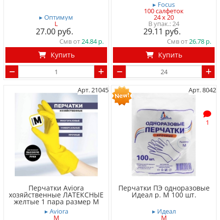
▸ Focus
100 салфеток
▸ Оптимум
24 x 20
L
24
27.00
29.11
Смв от
24.84
Смв от
26.78
Купить
Купить
Арт. 21045
Арт. 8042
1
Перчатки Aviora
Перчатки ПЭ одноразовые
хозяйственные ЛАТЕКСНЫЕ
Идеал р. M 100 шт.
желтые 1 пара размер M
▸ Aviora
▸ Идеал
M
M