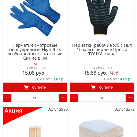
Перчатки смотровые
Перчатки рабочие х/б с ПВХ
неопудренные High Risk
10 класс черные Профи
особопрочные латексные
ТОЧКА, пара
Синие р. M
M
50
10
15.08
15.88
19.6
Смв от
13.87
Смв от
14.61
Купить
Купить
Арт. 13980
Арт. 13373