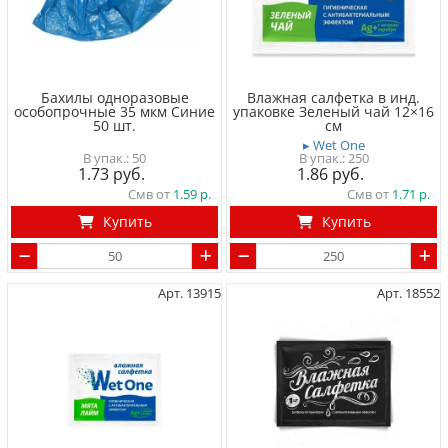
Бахилы одноразовые
Влажная салфетка в инд.
особопрочные 35 мкм Синие
упаковке Зеленый чай 12×16
50 шт.
см
▸ Wet One
50
250
1.73
1.86
Смв от
1.59
Смв от
1.71
Купить
Купить
Арт. 13915
Арт. 18552