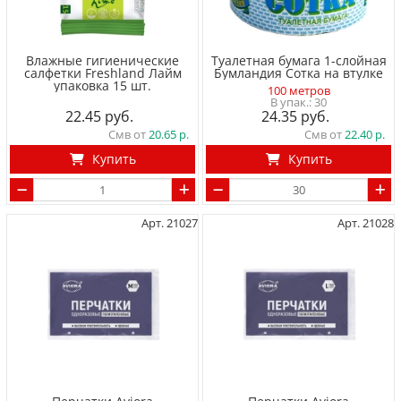
Влажные гигиенические
Туалетная бумага 1-слойная
салфетки Freshland Лайм
Бумландия Сотка на втулке
упаковка 15 шт.
100 метров
30
22.45
24.35
Смв от
20.65
Смв от
22.40
Купить
Купить
Арт. 21027
Арт. 21028