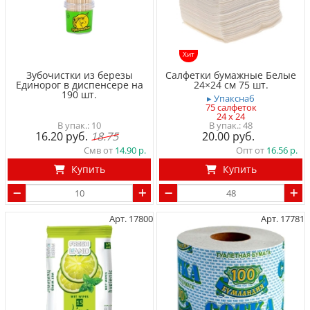
Хит
Зубочистки из березы
Салфетки бумажные Белые
Единорог в диспенсере на
24×24 см 75 шт.
190 шт.
▸ Упакснаб
75 салфеток
24 x 24
10
48
16.20
18.75
20.00
Смв от
14.90
Опт от
16.56
Купить
Купить
Арт. 17800
Арт. 17781