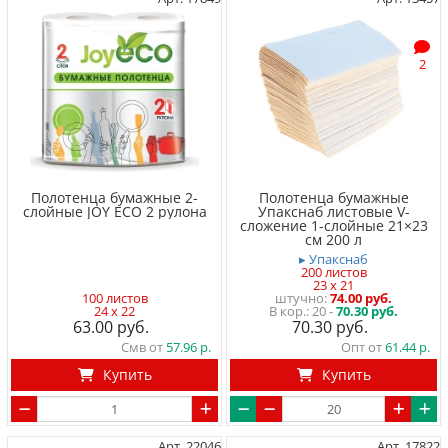
2
Полотенца бумажные 2-
Полотенца бумажные
слойные JOY ECO 2 рулона
Упакснаб листовые V-
сложение 1-слойные 21×23
см 200 л
▸ Упакснаб
200 листов
23 x 21
100 листов
штучно
74.00 руб.
24 x 22
20 -
70.30 руб.
63.00
70.30
Смв от
57.96
Опт от
61.44
Купить
Купить
Арт. 22046
Арт. 17822