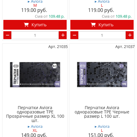
▸ Aviora
▸ Aviora
M
L
119.00
119.00
Смв от
109.48
Смв от
109.48
Купить
Купить
Арт. 21035
Арт. 21037
Перчатки Aviora
Перчатки Aviora
одноразовые TPE
одноразовые TPE Черные
Прозрачные размер XL 100
размер L 100 шт.
шт.
▸ Aviora
▸ Aviora
XL
L
149.00
151.00