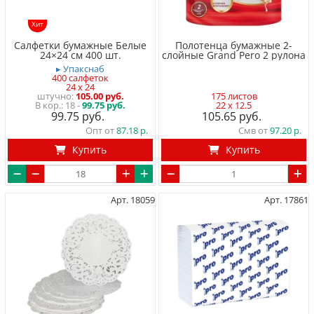
Хит
Салфетки бумажные Белые
Полотенца бумажные 2-
24×24 см 400 шт.
слойные Grand Pero 2 рулона
▸ Упакснаб
400 салфеток
24 x 24
штучно
105.00 руб.
175 листов
18 -
99.75 руб.
22 x 12.5
99.75
105.65
Опт от
87.18
Смв от
97.20
Купить
Купить
Арт. 18059
Арт. 17861