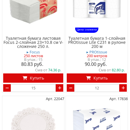
Цена снижена
Туалетная бумага листовая
Туалетная бумага 1-слойная
Focus 2-слойная 23×10.8 см V-
PROtissue Lite С231 в рулоне
сложение 250 л.
200 м
▸ Focus
▸ PROtissue
250 листов
200 метров
15
12
80.83
90.00
Смв от
74.36
Смв от
82.80
Купить
Купить
Арт. 22047
Арт. 17838