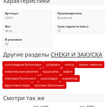
Характеристики
Артикул:
Производитель:
12411
Barista-Ltd
Вес:
Срок годности (мес.):
30 гр
12
В упаковке:
50
Другие разделы
СНЕКИ И ЗАКУСКА
шоколадные батончики
сухарики
чипсы
орехи, семечки
жевательные резинки
круассаны
вафли
злаковые батончики
шоколадки
мармелад
фруктовое пюре
протеин батончики
Смотри так же
Арт. 11356
Арт. 20782