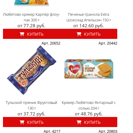
Любятово крекер Карпер флоу-
Печенье-гранола Extra
пак 300 г
Шоколад Апельсин 150 г
от 77.28 руб.
от 142.60 руб.
КУПИТЬ
КУПИТЬ
Арт. 20652
Арт. 20442
Тульский пряник Фруктовый
Крекер Любятово Янтарный с
130 г
солью 204 г
от 37.72 руб.
от 48.76 руб.
КУПИТЬ
КУПИТЬ
Арт. 4217
Арт. 20803