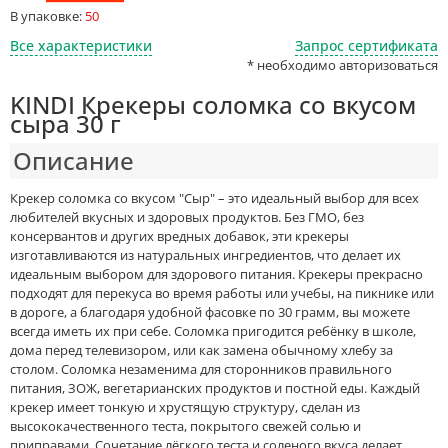
В упаковке:
50
Все характеристики
Запрос сертификата
* необходимо авторизоваться
KINDI Крекеры соломка со вкусом
сыра 30 г
Описание
Крекер соломка со вкусом "Cыр" – это идеальный выбор для всех
любителей вкусных и здоровых продуктов. Без ГМО, без
консервантов и других вредных добавок, эти крекеры
изготавливаются из натуральных ингредиентов, что делает их
идеальным выбором для здорового питания. Крекеры прекрасно
подходят для перекуса во время работы или учебы, на пикнике или
в дороге, а благодаря удобной фасовке по 30 грамм, вы можете
всегда иметь их при себе. Соломка пригодится ребёнку в школе,
дома перед телевизором, или как замена обычному хлебу за
столом. Соломка незаменима для сторонников правильного
питания, ЗОЖ, вегетарианских продуктов и постной еды. Каждый
крекер имеет тонкую и хрустящую структуру, сделан из
высококачественного теста, покрытого свежей солью и
приправами. Сочетание лёгкого теста и соленого вкуса делает