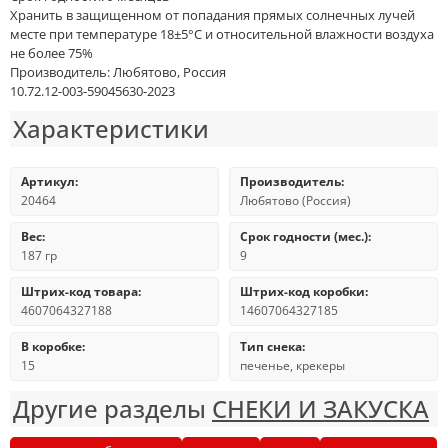
Хранить в защищенном от попадания прямых солнечных лучей
месте при температуре 18±5°C и относительной влажности воздуха
не более 75%
Производитель: Любятово, Россия
10.72.12-003-59045630-2023
Характеристики
Артикул:
Производитель:
20464
Любятово (Россия)
Вес:
Срок годности (мес.):
187 гр
9
Штрих-код товара:
Штрих-код коробки:
4607064327188
14607064327185
В коробке:
Тип снека:
15
печенье, крекеры
Другие разделы
СНЕКИ И ЗАКУСКА