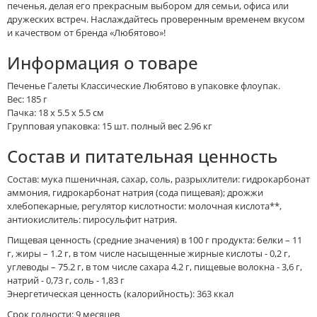
печенья, делая его прекрасным выбором для семьи, офиса или
дружеских встреч. Наслаждайтесь проверенным временем вкусом
и качеством от бренда «Любятово»!
Информация о товаре
Печенье Галеты Классические Любятово в упаковке флоупак.
Вес: 185 г
Пачка: 18 x 5.5 x 5.5 см
Групповая упаковка: 15 шт. полный вес 2.96 кг
Состав и питательная ценность
Состав: мука пшеничная, сахар, соль, разрыхлители: гидрокарбонат
аммония, гидрокарбонат натрия (сода пищевая); дрожжи
хлебопекарные, регулятор кислотности: молочная кислота**,
антиокислитель: пиросульфит натрия.
Пищевая ценность (средние значения) в 100 г продукта: белки – 11
г, жиры – 1.2 г, в том числе насыщенные жирные кислоты - 0,2 г,
углеводы – 75.2 г, в том числе сахара 4.2 г, пищевые волокна - 3,6 г,
натрий - 0,73 г, соль - 1,83 г
Энергетическая ценность (калорийность): 363 ккал
Срок годности: 9 месяцев