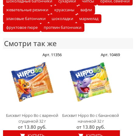
шоколадные батончики
сухарики
чипсы
орехи, семечки
жевательные резинки
круассаны
вафли
злаковые батончики
шоколадки
мармелад
фруктовое пюре
протеин батончики
Смотри так же
Арт. 11356
Арт. 10469
Бисквит Hippo Bo с вареной
Бисквит Hippo Bo с банановой
сгущенкой 32 г
начинкой 32 г
от 13.80 руб.
от 13.80 руб.
КУПИТЬ
КУПИТЬ