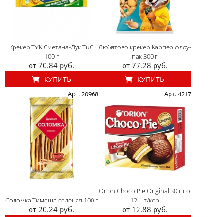
Крекер ТУК Сметана-Лук TuC
Любятово крекер Карпер флоу-
100 г
пак 300 г
от 70.84 руб.
от 77.28 руб.
КУПИТЬ
КУПИТЬ
Арт. 20968
Арт. 4217
Orion Choco Pie Original 30 г по
Соломка Тимоша соленая 100 г
12 шт/кор
от 20.24 руб.
от 12.88 руб.