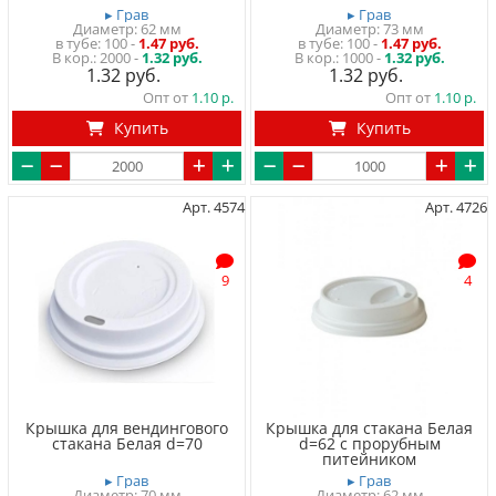
▸ Грав
▸ Грав
Диаметр: 62 мм
Диаметр: 73 мм
в тубе
100
-
1.47 руб.
в тубе
100
-
1.47 руб.
2000 -
1.32 руб.
1000 -
1.32 руб.
1.32
1.32
Опт от
1.10
Опт от
1.10
Купить
Купить
Арт. 4574
Арт. 4726
9
4
Крышка для вендингового
Крышка для стакана Белая
стакана Белая d=70
d=62 с прорубным
питейником
▸ Грав
▸ Грав
Диаметр: 70 мм
Диаметр: 62 мм