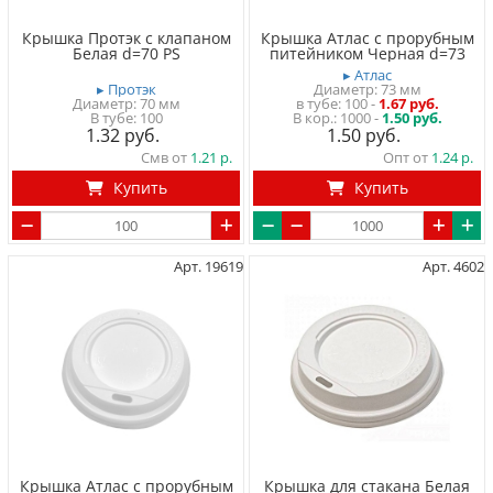
Крышка Протэк с клапаном
Крышка Атлас с прорубным
Белая d=70 PS
питейником Черная d=73
▸ Атлас
▸ Протэк
Диаметр: 73 мм
Диаметр: 70 мм
в тубе
100
-
1.67 руб.
В тубе
100
1000 -
1.50 руб.
1.32
1.50
Смв от
1.21
Опт от
1.24
Купить
Купить
Арт. 19619
Арт. 4602
Крышка Атлас с прорубным
Крышка для стакана Белая