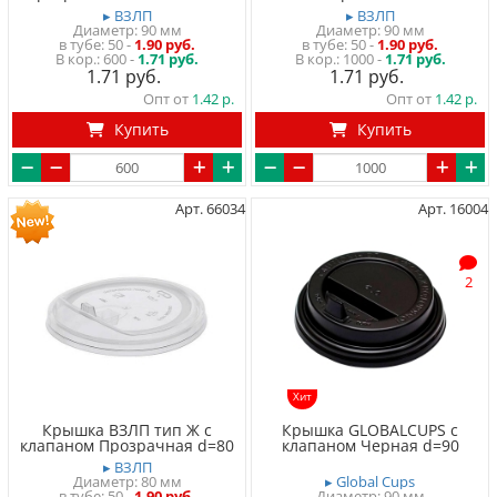
▸ ВЗЛП
▸ ВЗЛП
Диаметр: 90 мм
Диаметр: 90 мм
в тубе
50
-
1.90 руб.
в тубе
50
-
1.90 руб.
600 -
1.71 руб.
1000 -
1.71 руб.
1.71
1.71
Опт от
1.42
Опт от
1.42
Купить
Купить
Арт. 66034
Арт. 16004
2
Хит
Крышка ВЗЛП тип Ж с
Крышка GLOBALCUPS с
клапаном Прозрачная d=80
клапаном Черная d=90
▸ ВЗЛП
Диаметр: 80 мм
▸ Global Cups
в тубе
50
-
1.90 руб.
Диаметр: 90 мм