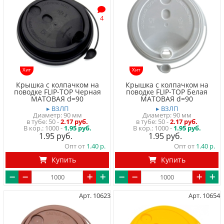
4
Хит
Хит
Крышка с колпачком на
Крышка с колпачком на
поводке FLIP-TOP Черная
поводке FLIP-TOP Белая
МАТОВАЯ d=90
МАТОВАЯ d=90
▸ ВЗЛП
▸ ВЗЛП
Диаметр: 90 мм
Диаметр: 90 мм
в тубе
50
-
2.17 руб.
в тубе
50
-
2.17 руб.
1000 -
1.95 руб.
1000 -
1.95 руб.
1.95
1.95
Опт от
1.40
Опт от
1.40
Купить
Купить
Арт. 10623
Арт. 10654