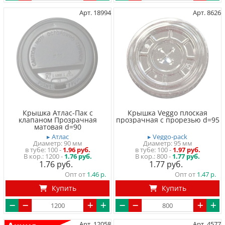
Арт. 18994
Арт. 8626
Крышка Атлас-Пак с
Крышка Veggo плоская
клапаном Прозрачная
прозрачная с прорезью d=95
матовая d=90
▸ Атлас
▸ Veggo-pack
Диаметр: 90 мм
Диаметр: 95 мм
в тубе
100
-
1.96 руб.
в тубе
100
-
1.97 руб.
1200 -
1.76 руб.
800 -
1.77 руб.
1.76
1.77
Опт от
1.46
Опт от
1.47
Купить
Купить
Арт. 12058
Арт. 4577