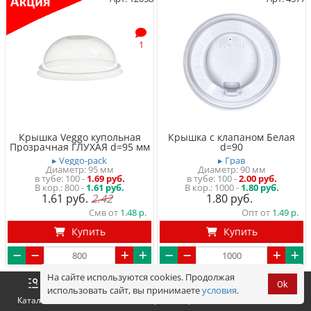
1
Крышка Veggo купольная
Крышка с клапаном Белая
Прозрачная ГЛУХАЯ d=95 мм
d=90
▸ Veggo-pack
▸ Грав
Диаметр: 95 мм
Диаметр: 90 мм
в тубе
100
-
1.69 руб.
в тубе
100
-
2.00 руб.
800 -
1.61 руб.
1000 -
1.80 руб.
1.61
2.42
1.80
Смв от
1.48
Опт от
1.49
Купить
Купить
На сайте используются cookies. Продолжая
Арт. 4578
Арт. 4781
Ok
использовать сайт, вы принимаете
условия
.
Оформить
Корзина
0 р.
Каталог
Войти