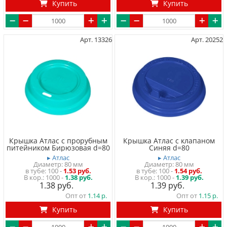
Купить
Купить
Арт. 13326
Арт. 20252
Крышка Атлас с прорубным
Крышка Атлас с клапаном
питейником Бирюзовая d=80
Синяя d=80
▸ Атлас
▸ Атлас
Диаметр: 80 мм
Диаметр: 80 мм
в тубе
100
-
1.53 руб.
в тубе
100
-
1.54 руб.
1000 -
1.38 руб.
1000 -
1.39 руб.
1.38
1.39
Опт от
1.14
Опт от
1.15
Купить
Купить