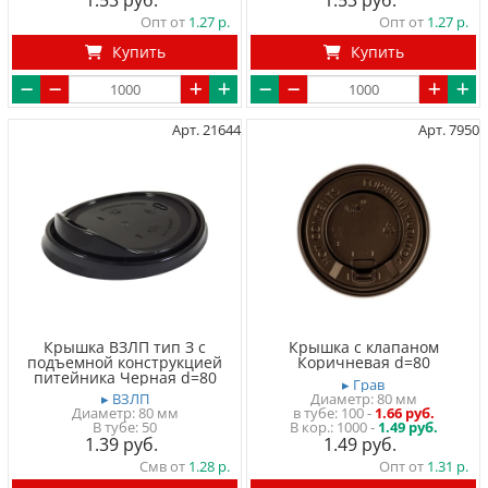
1.53
1.53
Опт от
1.27
Опт от
1.27
Купить
Купить
Арт. 21644
Арт. 7950
Крышка ВЗЛП тип З с
Крышка с клапаном
подъемной конструкцией
Коричневая d=80
питейника Черная d=80
▸ Грав
▸ ВЗЛП
Диаметр: 80 мм
Диаметр: 80 мм
в тубе
100
-
1.66 руб.
В тубе
50
1000 -
1.49 руб.
1.39
1.49
Смв от
1.28
Опт от
1.31