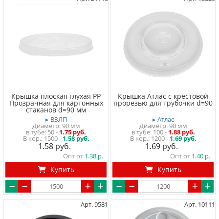
Крышка плоская глухая PP
Крышка Атлас с крестовой
Прозрачная для картонных
прорезью для трубочки d=90
стаканов d=90 мм
▸ ВЗЛП
▸ Атлас
Диаметр: 90 мм
Диаметр: 90 мм
в тубе
50
-
1.75 руб.
в тубе
100
-
1.88 руб.
1500 -
1.58 руб.
1200 -
1.69 руб.
1.58
1.69
Опт от
1.38
Опт от
1.40
Купить
Купить
Арт. 9581
Арт. 10111