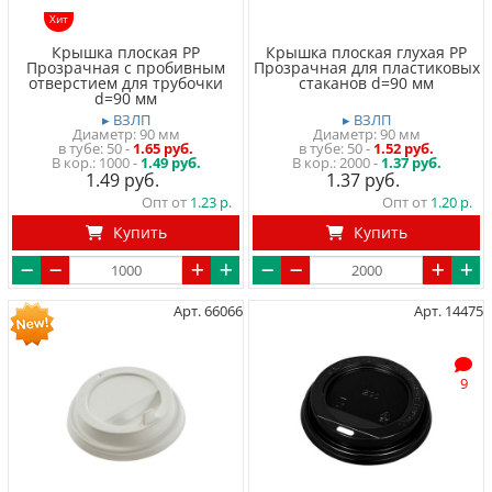
Хит
Крышка плоская PP
Крышка плоская глухая PP
Прозрачная с пробивным
Прозрачная для пластиковых
отверстием для трубочки
стаканов d=90 мм
d=90 мм
▸ ВЗЛП
▸ ВЗЛП
Диаметр: 90 мм
Диаметр: 90 мм
в тубе
50
-
1.65 руб.
в тубе
50
-
1.52 руб.
1000 -
1.49 руб.
2000 -
1.37 руб.
1.49
1.37
Опт от
1.23
Опт от
1.20
Купить
Купить
Арт. 66066
Арт. 14475
9