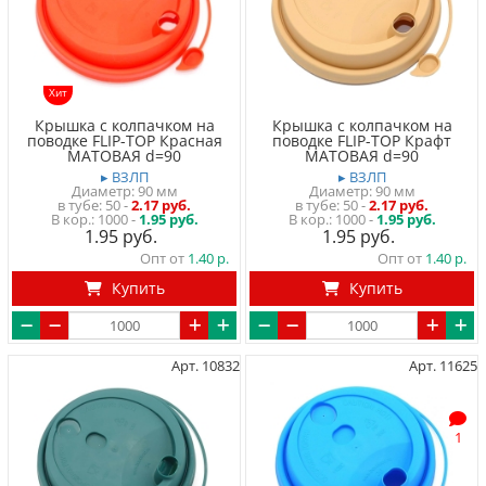
Хит
Крышка с колпачком на
Крышка с колпачком на
поводке FLIP-TOP Красная
поводке FLIP-TOP Крафт
МАТОВАЯ d=90
МАТОВАЯ d=90
▸ ВЗЛП
▸ ВЗЛП
Диаметр: 90 мм
Диаметр: 90 мм
в тубе
50
-
2.17 руб.
в тубе
50
-
2.17 руб.
1000 -
1.95 руб.
1000 -
1.95 руб.
1.95
1.95
Опт от
1.40
Опт от
1.40
Купить
Купить
Арт. 10832
Арт. 11625
1