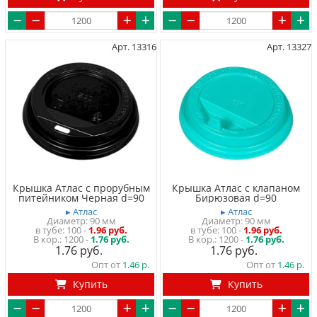
Арт. 13316
Арт. 13327
Крышка Атлас с прорубным
Крышка Атлас с клапаном
питейником Черная d=90
Бирюзовая d=90
▸ Атлас
▸ Атлас
Диаметр: 90 мм
Диаметр: 90 мм
в тубе
100
-
1.96 руб.
в тубе
100
-
1.96 руб.
1200 -
1.76 руб.
1200 -
1.76 руб.
1.76
1.76
Опт от
1.46
Опт от
1.46
Купить
Купить