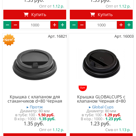
1.35
1.35
Опт от
1.12
Опт от
1.12
Купить
Купить
Арт. 16821
Арт. 16003
Хит
Крышка с клапаном для
Крышка GLOBALCUPS с
стаканчиков d=80 Черная
клапаном Черная d=80
▸ Протэк
▸ Global Cups
Диаметр: 80 мм
Диаметр: 80 мм
в тубе
100
-
1.50 руб.
в тубе
100
-
1.29 руб.
1000 -
1.35 руб.
1000 -
1.23 руб.
1.35
1.23
Опт от
1.12
Смв от
1.13