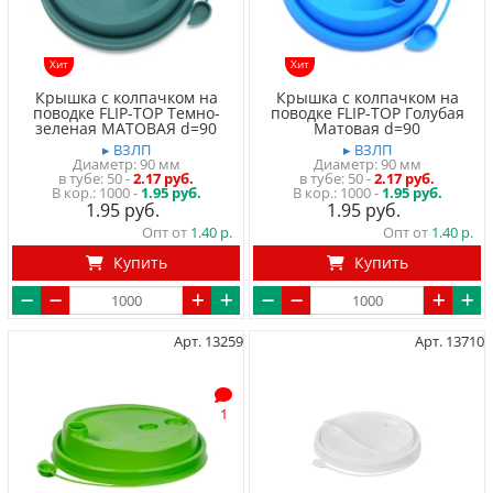
Хит
Хит
Крышка с колпачком на
Крышка с колпачком на
поводке FLIP-TOP Темно-
поводке FLIP-TOP Голубая
зеленая МАТОВАЯ d=90
Матовая d=90
▸ ВЗЛП
▸ ВЗЛП
Диаметр: 90 мм
Диаметр: 90 мм
в тубе
50
-
2.17 руб.
в тубе
50
-
2.17 руб.
1000 -
1.95 руб.
1000 -
1.95 руб.
1.95
1.95
Опт от
1.40
Опт от
1.40
Купить
Купить
Арт. 13259
Арт. 13710
1