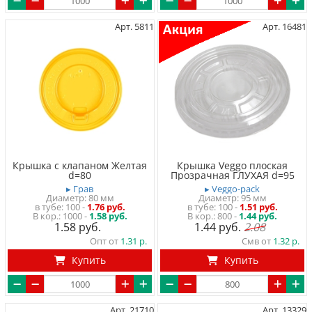
Арт. 5811
Арт. 16481
Крышка с клапаном Желтая
Крышка Veggo плоская
d=80
Прозрачная ГЛУХАЯ d=95
▸ Грав
▸ Veggo-pack
Диаметр: 80 мм
Диаметр: 95 мм
в тубе
100
-
1.76 руб.
в тубе
100
-
1.51 руб.
1000 -
1.58 руб.
800 -
1.44 руб.
1.58
1.44
2.08
Опт от
1.31
Смв от
1.32
Купить
Купить
Арт. 21710
Арт. 13329