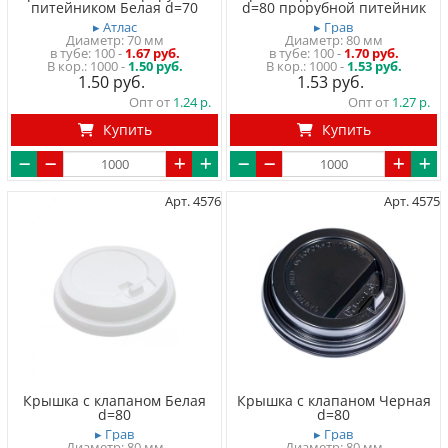
питейником Белая d=70
d=80 прорубной питейник
▸ Атлас
▸ Грав
Диаметр: 70 мм
Диаметр: 80 мм
в тубе
100
-
1.67 руб.
в тубе
100
-
1.70 руб.
1000 -
1.50 руб.
1000 -
1.53 руб.
1.50
1.53
Опт от
1.24
Опт от
1.27
Купить
Купить
Арт. 4576
Арт. 4575
Крышка с клапаном Белая
Крышка с клапаном Черная
d=80
d=80
▸ Грав
▸ Грав
Диаметр: 80 мм
Диаметр: 80 мм