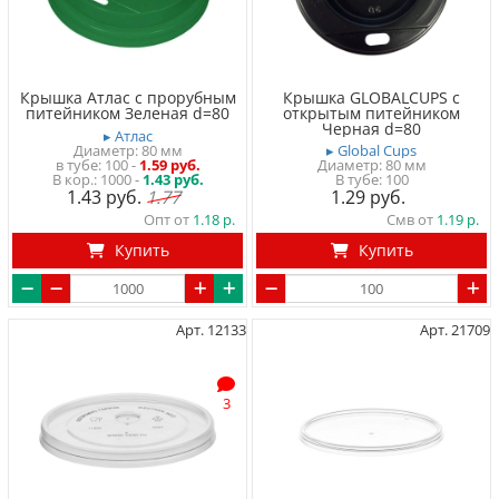
Крышка Атлас с прорубным
Крышка GLOBALCUPS с
питейником Зеленая d=80
открытым питейником
Черная d=80
▸ Атлас
Диаметр: 80 мм
▸ Global Cups
в тубе
100
-
1.59 руб.
Диаметр: 80 мм
1000 -
1.43 руб.
В тубе
100
1.43
1.77
1.29
Опт от
1.18
Смв от
1.19
Купить
Купить
Арт. 12133
Арт. 21709
3