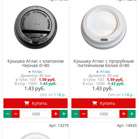
Крышка Атлас с клапаном
Крышка Атлас с прорубным
Черная d=80
питейником Белая d=80
▸ Атлас
▸ Атлас
Диаметр: 80 мм
Диаметр: 80 мм
в тубе
100
-
1.59 руб.
в тубе
100
-
1.59 руб.
1000 -
1.43 руб.
1000 -
1.43 руб.
1.43
1.43
Опт от
1.18
Опт от
1.18
Купить
Купить
Арт. 13275
Арт. 14935