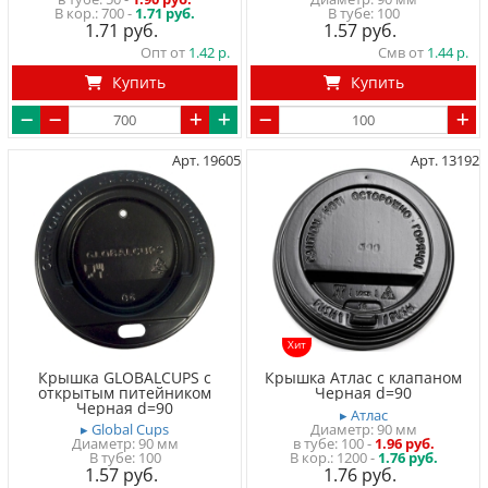
700 -
1.71 руб.
В тубе
100
1.71
1.57
Опт от
1.42
Смв от
1.44
Купить
Купить
Арт. 19605
Арт. 13192
Хит
Крышка GLOBALCUPS с
Крышка Атлас с клапаном
открытым питейником
Черная d=90
Черная d=90
▸ Атлас
▸ Global Cups
Диаметр: 90 мм
Диаметр: 90 мм
в тубе
100
-
1.96 руб.
В тубе
100
1200 -
1.76 руб.
1.57
1.76