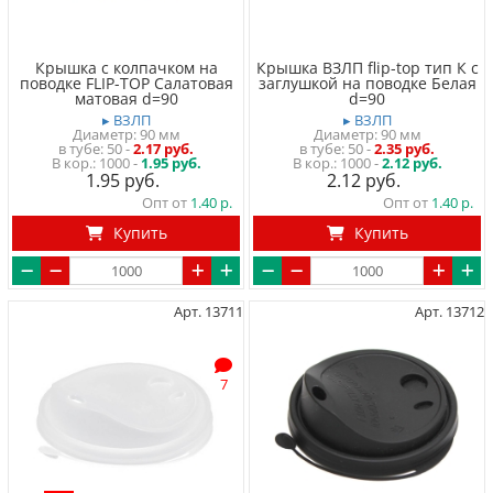
Крышка с колпачком на
Крышка ВЗЛП flip-top тип К с
поводке FLIP-TOP Салатовая
заглушкой на поводке Белая
матовая d=90
d=90
▸ ВЗЛП
▸ ВЗЛП
Диаметр: 90 мм
Диаметр: 90 мм
в тубе
50
-
2.17 руб.
в тубе
50
-
2.35 руб.
1000 -
1.95 руб.
1000 -
2.12 руб.
1.95
2.12
Опт от
1.40
Опт от
1.40
Купить
Купить
Арт. 13711
Арт. 13712
7