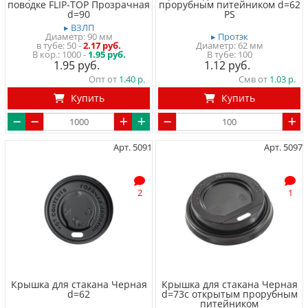
поводке FLIP-TOP Прозрачная
прорубным питейником d=62
d=90
PS
▸ ВЗЛП
Диаметр: 90 мм
▸ Протэк
в тубе
50
-
2.17 руб.
Диаметр: 62 мм
1000 -
1.95 руб.
В тубе
100
1.95
1.12
Опт от
1.40
Смв от
1.03
Купить
Купить
Арт. 5091
Арт. 5097
2
1
Крышка для стакана Черная
Крышка для стакана Черная
d=62
d=73с открытым прорубным
питейником