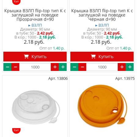
Хит
Крышка ВЗЛП flip-top тип К с
Крышка ВЗЛП flip-top тип К с
заглушкой на поводке
заглушкой на поводке
Прозрачная d=90
Чёрная d=90
▸ ВЗЛП
▸ ВЗЛП
Диаметр: 90 мм
Диаметр: 90 мм
в тубе
50
-
2.42 руб.
в тубе
50
-
2.42 руб.
1000 -
2.18 руб.
1000 -
2.18 руб.
2.18
2.18
Опт от
1.40
Опт от
1.40
Купить
Купить
Арт. 13806
Арт. 13975
Хит