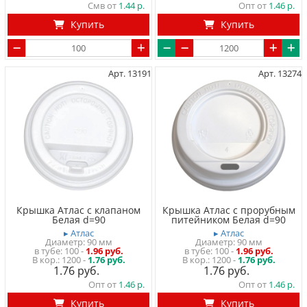
Смв от
1.44
Опт от
1.46
Купить
Купить
Арт. 13191
Арт. 13274
Крышка Атлас с клапаном
Крышка Атлас с прорубным
Белая d=90
питейником Белая d=90
▸ Атлас
▸ Атлас
Диаметр: 90 мм
Диаметр: 90 мм
в тубе
100
-
1.96 руб.
в тубе
100
-
1.96 руб.
1200 -
1.76 руб.
1200 -
1.76 руб.
1.76
1.76
Опт от
1.46
Опт от
1.46
Купить
Купить