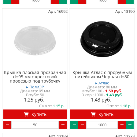
Арт. 16992
Арт. 13190
Крышка плоская прозрачная
Крышка Атлас с прорубным
d=95 мм с крестовой
питейником Черная d=80
прорезью под трубочку
▸ Атлас
▸ ПолиЭР
Диаметр: 80 мм
Диаметр: 95 мм
в тубе
100
-
1.59 руб.
В тубе
50
1000 -
1.43 руб.
1.25
1.43
Смв от
1.15
Опт от
1.18
Купить
Купить
Арт. 13189
Арт. 13273