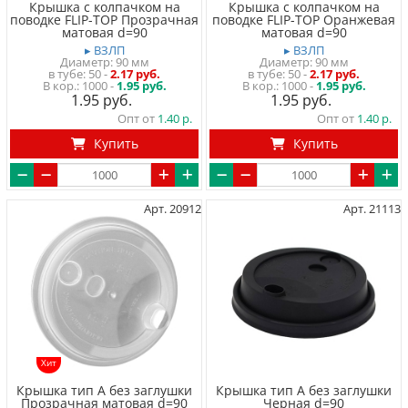
Крышка с колпачком на
Крышка с колпачком на
поводке FLIP-TOP Прозрачная
поводке FLIP-TOP Оранжевая
матовая d=90
матовая d=90
▸ ВЗЛП
▸ ВЗЛП
Диаметр: 90 мм
Диаметр: 90 мм
в тубе
50
-
2.17 руб.
в тубе
50
-
2.17 руб.
1000 -
1.95 руб.
1000 -
1.95 руб.
1.95
1.95
Опт от
1.40
Опт от
1.40
Купить
Купить
Арт. 20912
Арт. 21113
Хит
Крышка тип А без заглушки
Крышка тип А без заглушки
Прозрачная матовая d=90
Черная d=90