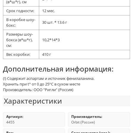
(в*ш*г), cм
Срок годности:
12 мес.
В коробке шоу-
30 шт. * 13.6 г
бокс:
Размеры шоу-
бокса (в*ш*г),
10,2*14*3
cм:
Вес коробки:
410 г
Дополнительная информация:
(!) Содержит аспартам и источник фенилаланина.
Хранить при t° от 0 до 25°С в сухом месте
Производитель: ООО "Ригли" (Россия)
Характеристики
Артикул:
Производитель:
4455
Orbit (Россия)
Вес:
Срок годности (мес.):