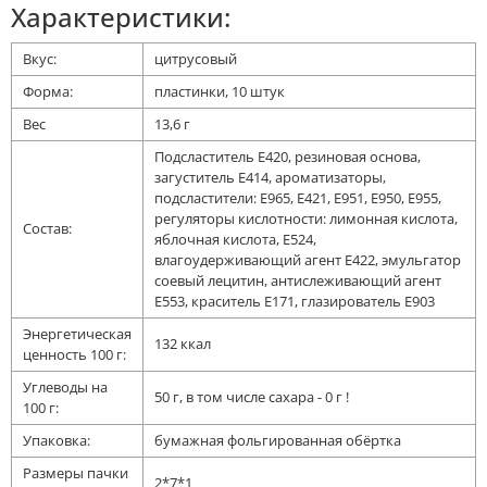
Характеристики:
Вкус:
цитрусовый
Форма:
пластинки, 10 штук
Вес
13,6 г
Подсластитель Е420, резиновая основа,
загуститель Е414, ароматизаторы,
подсластители: Е965, Е421, Е951, Е950, Е955,
регуляторы кислотности: лимонная кислота,
Состав:
яблочная кислота, Е524,
влагоудерживающий агент Е422, эмульгатор
соевый лецитин, антислеживающий агент
Е553, краситель Е171, глазирователь Е903
Энергетическая
132 ккал
ценность 100 г:
Углеводы на
50 г, в том числе сахара - 0 г !
100 г:
Упаковка:
бумажная фольгированная обёртка
Размеры пачки
2*7*1