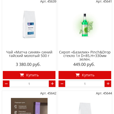
Арт. 45639
Арт. 45641
Чай «Матча синяя» синий
Сироп «Базилик» Pinch&Drop
тайский молотый 500 г
стекло 1л D=85,H=330мм
зелен.
3 380.00
449.00
Купить
Купить
Арт. 45642
Арт. 45644