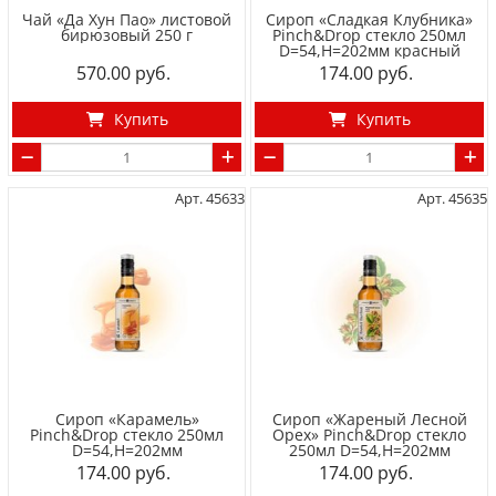
Чай «Да Хун Пао» листовой
Сироп «Сладкая Клубника»
бирюзовый 250 г
Pinch&Drop стекло 250мл
D=54,H=202мм красный
570.00
174.00
Купить
Купить
Арт. 45633
Арт. 45635
Сироп «Карамель»
Сироп «Жареный Лесной
Pinch&Drop стекло 250мл
Орех» Pinch&Drop стекло
D=54,H=202мм
250мл D=54,H=202мм
174.00
174.00