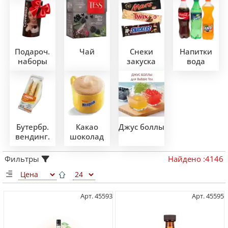
Подароч.
Чай
Снеки
Напитки
наборы
закуска
вода
Бутербр.
Какао
Джус боллы
вендинг.
шоколад
Фильтры
Найдено
:
4146
Арт. 45593
Арт. 45595