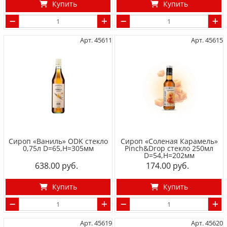
Купить
Купить
Арт. 45611
Арт. 45615
Сироп «Ваниль» ODK стекло
Сироп «Соленая Карамель»
0,75л D=65,H=305мм
Pinch&Drop стекло 250мл
D=54,H=202мм
638.00
174.00
Купить
Купить
Арт. 45619
Арт. 45620