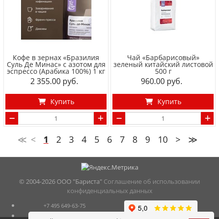
Кофе в зернах «Бразилия
Чай «Барбарисовый»
Суль Де Минас» с азотом для
зеленый китайский листовой
эспрессо (Арабика 100%) 1 кг
500 г
2 355.00
960.00
Купить
Купить
≪
<
1
2
3
4
5
6
7
8
9
10
>
≫
© 2004-
2026 ООО "Бариста"
Соглашение об использовании
конфиденциальных данных
+7 495 649-63-75
Москва м.Новокосино