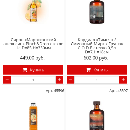
Сироп «Марокканский
Кордиал «Тимьян /
апельсин» Pinch&Drop стекло
Лимонный Мирт / Груша»
1л D=85,H=330мм
C.O.D.E стекло 0,5л
D=7,H=18см
449.00
602.00
Купить
Купить
Арт. 45596
Арт. 45597