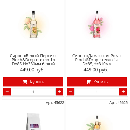
Сироп «Белый Персик»
Сироп «Дамасская Роза»
Pinch&Drop стекло 1л
Pinch&Drop стекло 1л
D=85,H=330мм белый
D=85,H=310мм
449.00
449.00
Купить
Купить
Арт. 45622
Арт. 45625