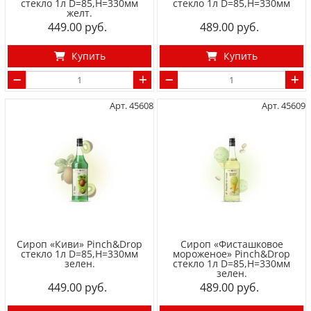
стекло 1л D=85,H=330мм
стекло 1л D=85,H=330мм
желт.
449.00
489.00
Купить
Купить
Арт. 45608
Арт. 45609
Сироп «Киви» Pinch&Drop
Сироп «Фисташковое
стекло 1л D=85,H=330мм
мороженое» Pinch&Drop
зелен.
стекло 1л D=85,H=330мм
зелен.
449.00
489.00