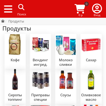
0
0 р
Вход
Продукты
Продукты
Кофе
Вендинг
Молоко
Сахар
ингред.
сливки
Сиропы
Приправы
Соусы
Оливковое
топпинг
специи
масло