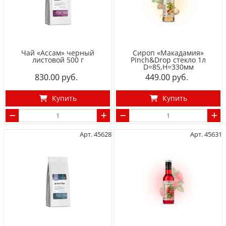
Чай «Ассам» черный
Сироп «Макадамия»
листовой 500 г
Pinch&Drop стекло 1л
D=85,H=330мм
830.00
449.00
Купить
Купить
Арт. 45628
Арт. 45631