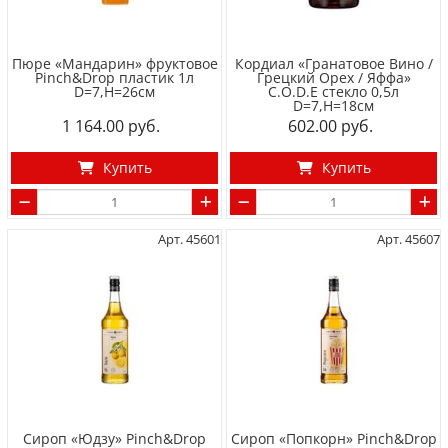
Пюре «Мандарин» фруктовое
Кордиал «Гранатовое Вино /
Pinch&Drop пластик 1л
Грецкий Орех / Яффа»
D=7,H=26см
C.O.D.E стекло 0,5л
D=7,H=18см
1 164.00
602.00
Купить
Купить
Арт. 45601
Арт. 45607
Сироп «Юдзу» Pinch&Drop
Сироп «Попкорн» Pinch&Drop