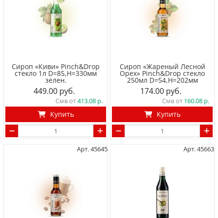
Сироп «Киви» Pinch&Drop
Сироп «Жареный Лесной
стекло 1л D=85,H=330мм
Орех» Pinch&Drop стекло
зелен.
250мл D=54,H=202мм
449.00
174.00
Смв от
413.08
Смв от
160.08
Купить
Купить
Арт. 45645
Арт. 45663