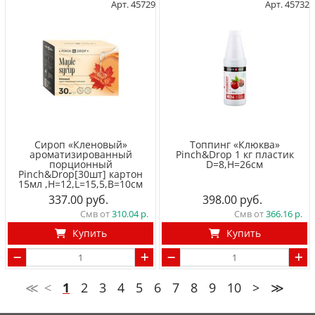
Арт. 45729
Арт. 45732
Сироп «Кленовый»
Топпинг «Клюква»
ароматизированный
Pinch&Drop 1 кг пластик
порционный
D=8,H=26см
Pinch&Drop[30шт] картон
15мл ,H=12,L=15,5,B=10см
337.00
398.00
Смв от
310.04
Смв от
366.16
Купить
Купить
≪
<
1
2
3
4
5
6
7
8
9
10
>
≫