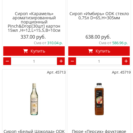
Сироп «Карамель»
Сироп «Имбирь» ODK стекло
ароматизированный
0,75л D=65,H=305мм
порционный
Pinch&Drop[30шт] картон
15мл ,H=12,L=15,5,B=10см
337.00
638.00
Смв от
310.04
Смв от
586.96
Купить
Купить
Арт. 45713
Арт. 45719
Сироп «Белый Шоколад» ODK
Пюре «Персик» фруктовое