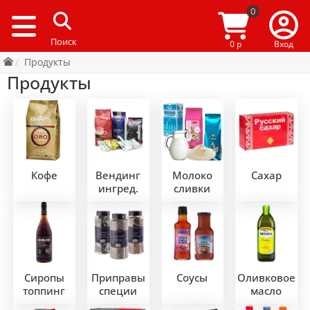
0
0 р
Вход
Продукты
Продукты
Кофе
Вендинг
Молоко
Сахар
ингред.
сливки
Сиропы
Приправы
Соусы
Оливковое
топпинг
специи
масло