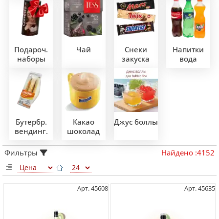
Подароч.
Чай
Снеки
Напитки
наборы
закуска
вода
Бутербр.
Какао
Джус боллы
вендинг.
шоколад
Фильтры
Найдено
:
4152
Арт. 45608
Арт. 45635