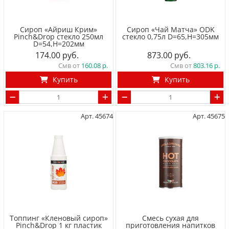
Сироп «Айриш Крим»
Сироп «Чай Матча» ODK
Pinch&Drop стекло 250мл
стекло 0,75л D=65,H=305мм
D=54,H=202мм
174.00
873.00
Смв от
160.08
Смв от
803.16
Купить
Купить
Арт. 45674
Арт. 45675
Топпинг «Кленовый сироп»
Смесь сухая для
Pinch&Drop 1 кг пластик
приготовления напитков