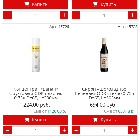
Купить
Купить
Арт. 45726
Арт. 45728
Концентрат «Банан»
Сироп «Шоколадное
фруктовый ODK пластик
Печенье» ODK стекло 0,75л
0,75л D=65,H=280мм
D=65,H=305мм
1 224.00
694.00
Смв от
1126.08
Смв от
638.48
Купить
Купить