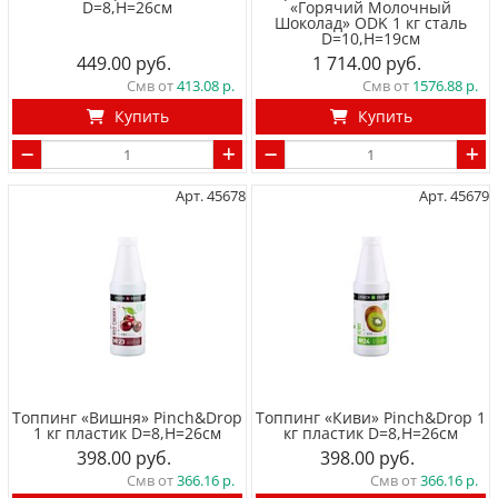
D=8,H=26см
«Горячий Молочный
Шоколад» ODK 1 кг сталь
D=10,H=19см
449.00
1 714.00
Смв от
413.08
Смв от
1576.88
Купить
Купить
Арт. 45678
Арт. 45679
Топпинг «Вишня» Pinch&Drop
Топпинг «Киви» Pinch&Drop 1
1 кг пластик D=8,H=26см
кг пластик D=8,H=26см
398.00
398.00
Смв от
366.16
Смв от
366.16