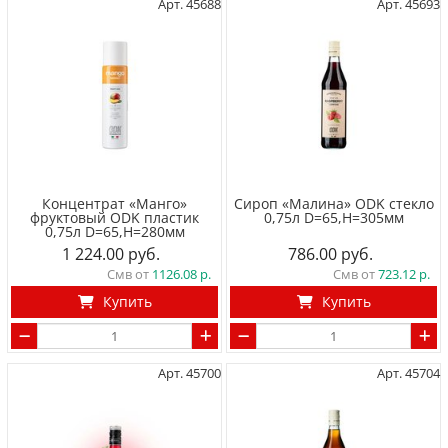
Арт. 45688
Арт. 45693
Концентрат «Манго»
Сироп «Малина» ODK стекло
фруктовый ODK пластик
0,75л D=65,H=305мм
0,75л D=65,H=280мм
1 224.00
786.00
Смв от
1126.08
Смв от
723.12
Купить
Купить
Арт. 45700
Арт. 45704