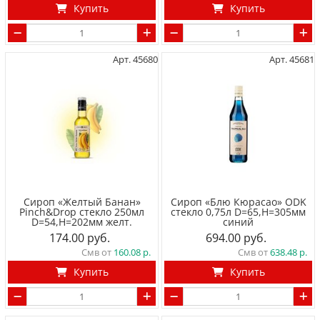
Купить
Купить
Арт. 45680
Арт. 45681
Сироп «Желтый Банан»
Сироп «Блю Кюрасао» ODK
Pinch&Drop стекло 250мл
стекло 0,75л D=65,H=305мм
D=54,H=202мм желт.
синий
174.00
694.00
Смв от
160.08
Смв от
638.48
Купить
Купить