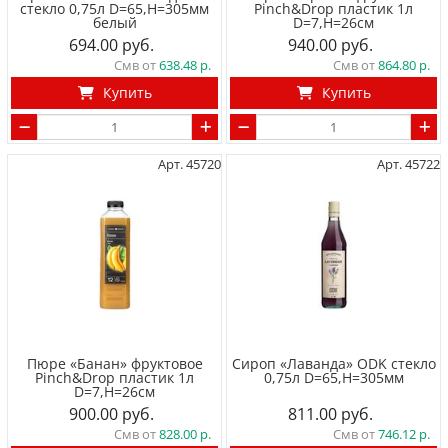
стекло 0,75л D=65,H=305мм
Pinch&Drop пластик 1л
белый
D=7,H=26см
694.00
940.00
Смв от
638.48
Смв от
864.80
Купить
Купить
Арт. 45720
Арт. 45722
Пюре «Банан» фруктовое
Сироп «Лаванда» ODK стекло
Pinch&Drop пластик 1л
0,75л D=65,H=305мм
D=7,H=26см
900.00
811.00
Смв от
828.00
Смв от
746.12