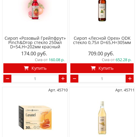
Сироп «Розовый Грейпфрут»
Сироп «Лесной Орех» ODK
Pinch&Drop стекло 250мл
стекло 0,75л D=65,H=305мм
D=54,H=202мм красный
174.00
709.00
Смв от
160.08
Смв от
652.28
Купить
Купить
Арт. 45710
Арт. 45711