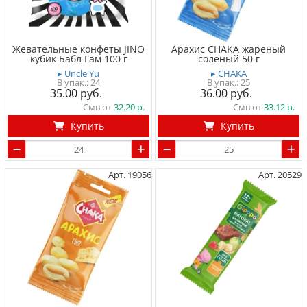
Жевательные конфеты JINO
Арахис CHAKA жареный
кубик Бабл Гам 100 г
соленый 50 г
▸ Uncle Yu
▸ CHAKA
24
25
35.00
36.00
Смв от
32.20
Смв от
33.12
Купить
Купить
Арт. 19056
Арт. 20529