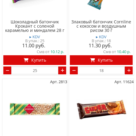
Шоколадный батончик
Злаковый батончик Cornline
Крокант с соленой
с кокосом и воздушным
карамелью и миндалем 28 г
рисом 30 г
▸ KDV
▸ KDV
25
18
11.00
11.30
Смв от
10.12
Смв от
10.40
Купить
Купить
Арт. 2813
Арт. 11624