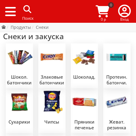
0
0 р
Вход
Продукты
Снеки
Снеки и закуска
Шокол.
Злаковые
Шоколад.
Протеин.
батончики
батончики
батончи.
Сухарики
Чипсы
Пряники
Жеват.
печенье
резинка