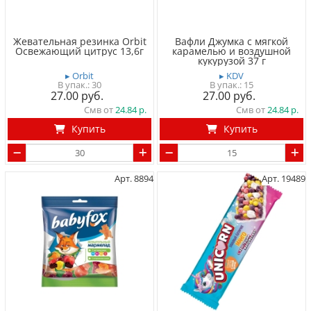
Жевательная резинка Orbit
Вафли Джумка с мягкой
Освежающий цитрус 13,6г
карамелью и воздушной
кукурузой 37 г
▸ Orbit
▸ KDV
30
15
27.00
27.00
Смв от
24.84
Смв от
24.84
Купить
Купить
Арт. 8894
Арт. 19489