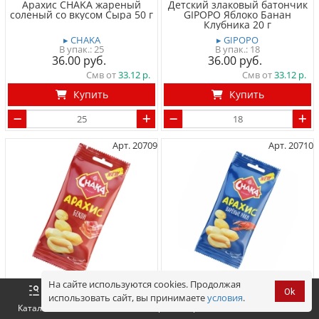
Арахис CHAKA жареный
Детский злаковый батончик
соленый со вкусом Сыра 50 г
GIPOPO Яблоко Банан
Клубника 20 г
▸ CHAKA
▸ GIPOPO
25
18
36.00
36.00
Смв от
33.12
Смв от
33.12
Купить
Купить
Арт. 20709
Арт. 20710
На сайте используются cookies. Продолжая
Арахис CHAKA жареный
Арахис CHAKA жареный
Ok
соленый со вкусом Бекон 50 г
соленый со вкусом вареных
использовать сайт, вы принимаете
условия
.
Оформить
раков 50 г
Корзина
0 р.
Каталог
Войти