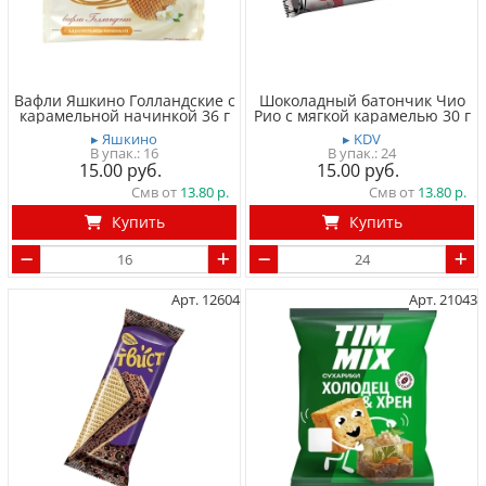
Вафли Яшкино Голландские с
Шоколадный батончик Чио
карамельной начинкой 36 г
Рио с мягкой карамелью 30 г
▸ Яшкино
▸ KDV
16
24
15.00
15.00
Смв от
13.80
Смв от
13.80
Купить
Купить
Арт. 12604
Арт. 21043