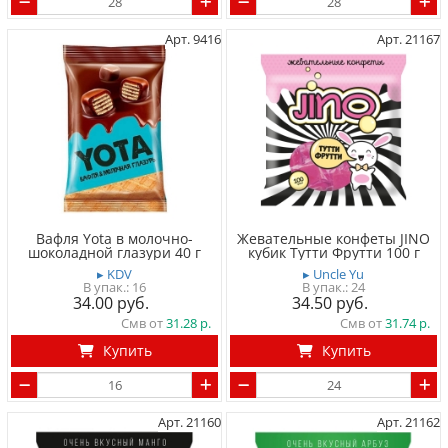
Арт. 9416
Арт. 21167
Вафля Yota в молочно-
Жевательные конфеты JINO
шоколадной глазури 40 г
кубик Тутти Фрутти 100 г
▸ KDV
▸ Uncle Yu
16
24
34.00
34.50
Смв от
31.28
Смв от
31.74
Купить
Купить
Арт. 21160
Арт. 21162