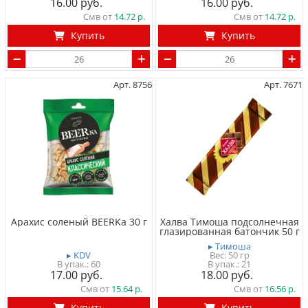
16.00
16.00
Смв от
14.72
Смв от
14.72
Купить
Купить
Арт. 8756
Арт. 7671
Арахис соленый BEERKа 30 г
Халва Тимоша подсолнечная
глазированная батончик 50 г
▸ Тимоша
▸ KDV
Вес:
50 гр
60
21
17.00
18.00
Смв от
15.64
Смв от
16.56
Купить
Купить