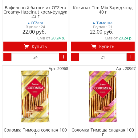
Вафельный батончик O"Zera
Козинак Tim Mix Заряд ягод
Creamy-Hazelnut крем-фундук
40 г
23 г
▸ O`Zera
▸ Тимоша
24
21
22.00
22.00
Смв от
20.24
Смв от
20.24
Купить
Купить
Арт. 20968
Арт. 20967
Соломка Тимоша соленая 100
Соломка Тимоша сладкая 100
г
г