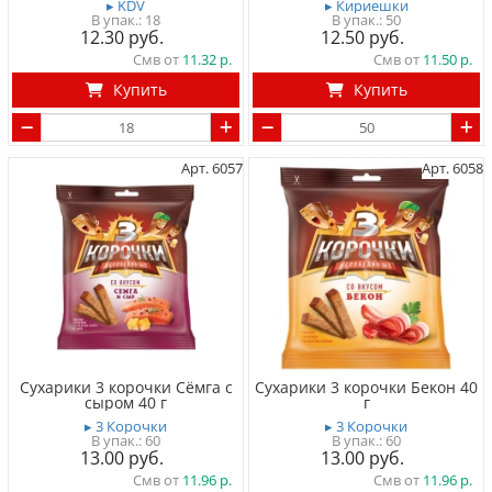
▸ KDV
▸ Кириешки
18
50
12.30
12.50
Смв от
11.32
Смв от
11.50
Купить
Купить
Арт. 6057
Арт. 6058
Сухарики 3 корочки Сёмга с
Сухарики 3 корочки Бекон 40
сыром 40 г
г
▸ 3 Корочки
▸ 3 Корочки
60
60
13.00
13.00
Смв от
11.96
Смв от
11.96