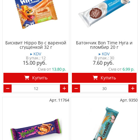
Бисквит Hippo Bo с вареной
Батончик Bon Time Нуга и
сгущенкой 32 г
пломбир 20 г
▸ KDV
▸ KDV
12
30
15.00
7.60
Смв от
13.80
Смв от
6.99
Купить
Купить
Арт. 11764
Арт. 9350