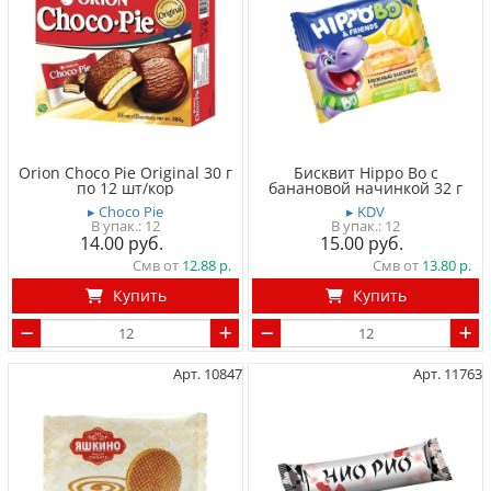
Orion Choco Pie Original 30 г
Бисквит Hippo Bo с
по 12 шт/кор
банановой начинкой 32 г
▸ Choco Pie
▸ KDV
12
12
14.00
15.00
Смв от
12.88
Смв от
13.80
Купить
Купить
Арт. 10847
Арт. 11763