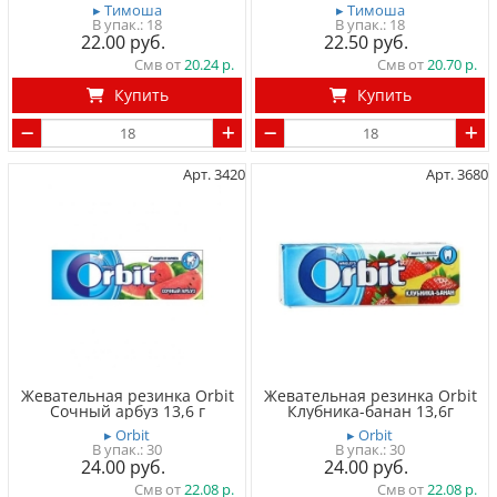
▸ Тимоша
▸ Тимоша
18
18
22.00
22.50
Смв от
20.24
Смв от
20.70
Купить
Купить
Арт. 3420
Арт. 3680
Жевательная резинка Orbit
Жевательная резинка Orbit
Сочный арбуз 13,6 г
Клубника-банан 13,6г
▸ Orbit
▸ Orbit
30
30
24.00
24.00
Смв от
22.08
Смв от
22.08