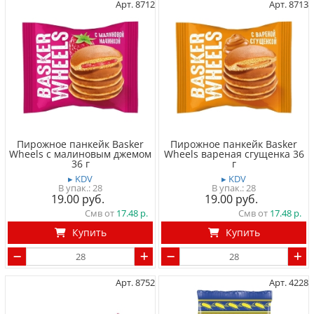
Арт. 8712
Арт. 8713
Пирожное панкейк Basker
Пирожное панкейк Basker
Wheels с малиновым джемом
Wheels вареная сгущенка 36
36 г
г
▸ KDV
▸ KDV
28
28
19.00
19.00
Смв от
17.48
Смв от
17.48
Купить
Купить
Арт. 8752
Арт. 4228