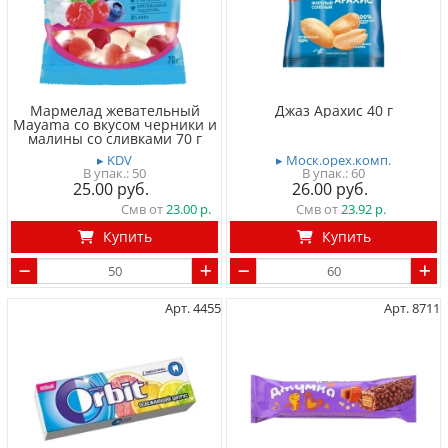
Мармелад жевательный
Джаз Арахис 40 г
Mayama со вкусом черники и
малины со сливками 70 г
▸ KDV
▸ Моск.орех.комп.
50
60
25.00
26.00
Смв от
23.00
Смв от
23.92
Купить
Купить
Арт. 4455
Арт. 8711