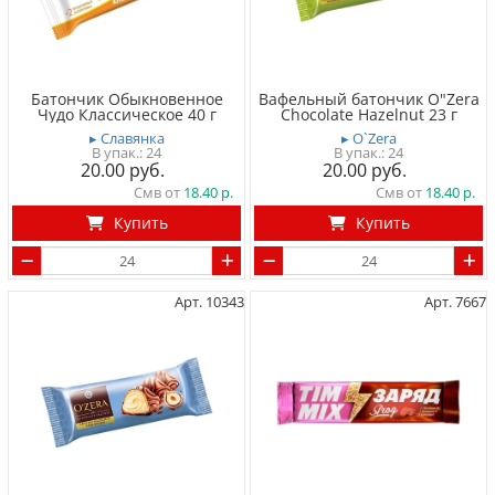
Батончик Обыкновенное
Вафельный батончик O"Zera
Чудо Классическое 40 г
Chocolate Hazelnut 23 г
▸ Славянка
▸ O`Zera
24
24
20.00
20.00
Смв от
18.40
Смв от
18.40
Купить
Купить
Арт. 10343
Арт. 7667