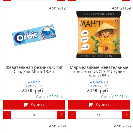
Арт. 9012
Арт. 21159
Жевательная резинка Orbit
Мармеладные жевательные
Сладкая Мята 13,6 г
конфеты UNCLE YU кубик
манго 55 г
▸ Orbit
▸ Uncle Yu
30
50
24.00
24.90
Смв от
22.08
Смв от
22.91
Купить
Купить
Арт. 7669
Арт. 7668