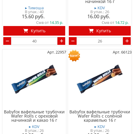
начинкой 16 г
▸ Тимоша
▸ KDV
40
26
15.60
16.00
Смв от
14.35
Смв от
14.72
Купить
Купить
Арт. 22957
Арт. 66123
Babyfox вафельные трубочки
Babyfox вафельные трубочки
Wafer Rolls с ореховой
Wafer Rolls с солёной
начинкой и какао 16 г
карамелью 16 г
▸ KDV
▸ KDV
26
26