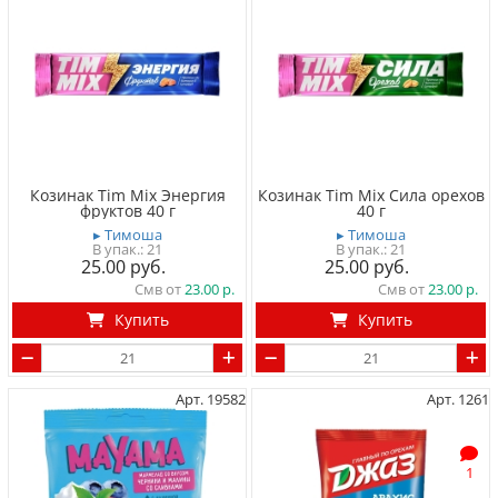
Козинак Tim Mix Энергия
Козинак Tim Mix Сила орехов
фруктов 40 г
40 г
▸ Тимоша
▸ Тимоша
21
21
25.00
25.00
Смв от
23.00
Смв от
23.00
Купить
Купить
Арт. 19582
Арт. 1261
1