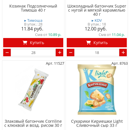
Козинак Подсолнечный
Шоколадный батончик Super
Тимоша 40 г
с нугой и мягкой карамелью
40 г
▸ Тимоша
▸ KDV
28
18
11.84
12.00
Смв от
10.89
Смв от
11.04
Купить
Купить
Арт. 11527
Арт. 8763
Злаковый батончик Cornline
Сухарики Кириешки Light
с клюквой и возд. рисом 30 г
Сливочный сыр 33 г