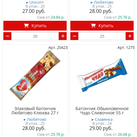
▸ Unicorn
▸ Любятово
20
25
27.00
28.00
Смв от
24.84
Смв от
25.76
Купить
Купить
Арт. 20423
Арт. 1275
Злаковый батончик
Батончик Обыкновенное
Любятово Клюква 27 г
Чудо Сливочное 55 г
▸ Любятово
▸ Славянка
25
24
28.00
29.00
Смв от
25.76
Смв от
26.68