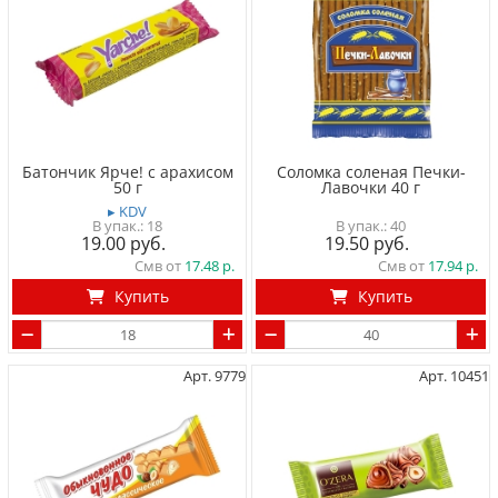
Батончик Ярче! с арахисом
Соломка соленая Печки-
50 г
Лавочки 40 г
▸ KDV
18
40
19.00
19.50
Смв от
17.48
Смв от
17.94
Купить
Купить
Арт. 9779
Арт. 10451