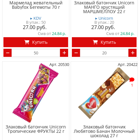
Мармелад жевательный
Злаковый батончик Unicorn
Babyfox Бегемоты 70 г
МАНГО хрустящий
МАРШМЕЛЛОУ 22 г
▸ KDV
▸ Unicorn
50
20
27.00
27.00
Смв от
24.84
Смв от
24.84
Купить
Купить
Арт. 20530
Арт. 20422
1
Злаковый батончик Unicorn
Злаковый батончик
Тропические ФРУКТЫ 22 г
Любятово Банан Молочный
шоколад 27 г