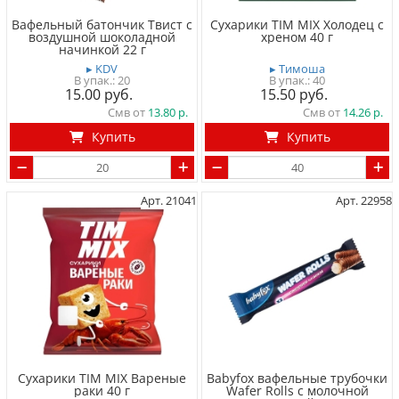
Вафельный батончик Твист с
Сухарики TIM MIX Холодец с
воздушной шоколадной
хреном 40 г
начинкой 22 г
▸ KDV
▸ Тимоша
20
40
15.00
15.50
Смв от
13.80
Смв от
14.26
Купить
Купить
Арт. 21041
Арт. 22958
Сухарики TIM MIX Вареные
Babyfox вафельные трубочки
раки 40 г
Wafer Rolls с молочной