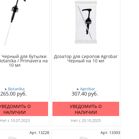
 Черный для бутылки
Дозатор для сиропов Agrobar
otanika / Primavera на
Черный на 10 мл
10 мл
▸ Botanika
▸ Agrobar
265.00
307.40
УВЕДОМИТЬ О
УВЕДОМИТЬ О
НАЛИЧИИ
НАЛИЧИИ
Нет с 10.07.2023
Нет с 20.10.2025
Арт. 13228
Арт. 13393