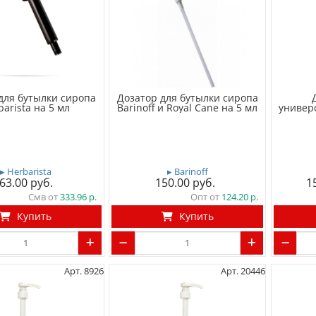
для бутылки сиропа
Дозатор для бутылки сиропа
barista на 5 мл
Barinoff и Royal Cane на 5 мл
универ
▸ Herbarista
▸ Barinoff
63.00
150.00
1
Смв от
333.96
Опт от
124.20
Купить
Купить
Арт. 8926
Арт. 20446