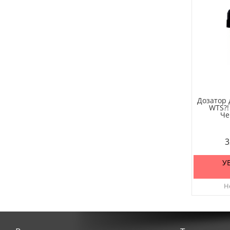
Дозатор 
WTS?!
Че
3
У
Не