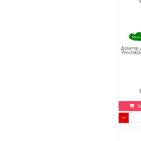
Мало
Дозатор 
Pinch&D
З