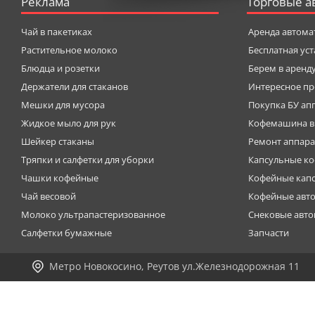
Реклама
Торговые а
Чай в пакетиках
Аренда автома
Растительное молоко
Бесплатная ус
Блюдца и розетки
Берем в аренд
Держатели для стаканов
Интересное пр
Мешки для мусора
Покупка БУ ап
Жидкое мыло для рук
Кофемашина в
Шейкер стаканы
Ремонт аппара
Тряпки и салфетки для уборки
Капсульные к
Чашки кофейные
Кофейные кап
Чай весовой
Кофейные авт
Молоко ультрапастеризованное
Снековые авт
Салфетки бумажные
Запчасти
Метро Новокосино, Реутов ул.Железнодорожная 11