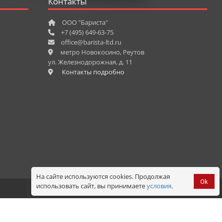
Контакты
ООО "Бариста"
+7 (495) 649-63-75
office@barista-ltd.ru
метро Новокосино, Реутов
ул. Железнодорожная, д. 11
Контакты подробно
На сайте используются cookies. Продолжая
Ok
использовать сайт, вы принимаете
условия
.
Корзина
0
Оформить
заказ