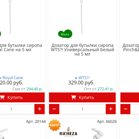
Мало
для бутылки сиропа
Дозатор для бутылки сиропа
Дозато
al Cane на 5 мл
WTS?! Универсальный Белый
Pinch&
на 5 мл
▸ Royal Cane
▸ WTS?!
20.00
329.00
Смв от
294.40
Опт от
272.41
Купить
Купить
Арт. 20144
Арт. 66026