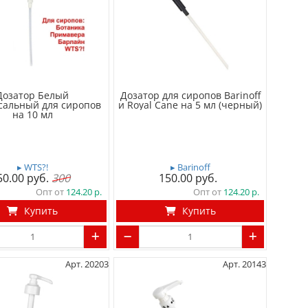
Дозатор Белый
Дозатор для сиропов Barinoff
сальный для сиропов
и Royal Cane на 5 мл (черный)
на 10 мл
▸ WTS?!
▸ Barinoff
50.00
300
150.00
Опт от
124.20
Опт от
124.20
Купить
Купить
Арт. 20203
Арт. 20143