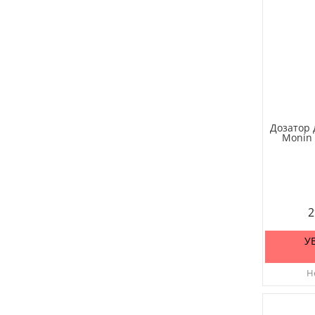
Дозатор 
Monin
2
У
Не