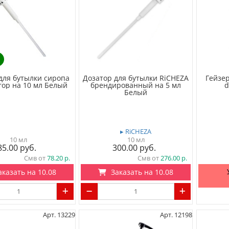
для бутылки сиропа
Дозатор для бутылки RiCHEZA
Гейзер
rop на 10 мл Белый
брендированный на 5 мл
d
Белый
▸ RiCHEZA
10 мл
10 мл
85.00
300.00
Смв от
78.20
Смв от
276.00
аказать на 10.08
Заказать на 10.08
Арт. 13229
Арт. 12198