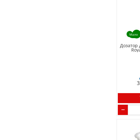
Мало
Дозатор 
Roy
3