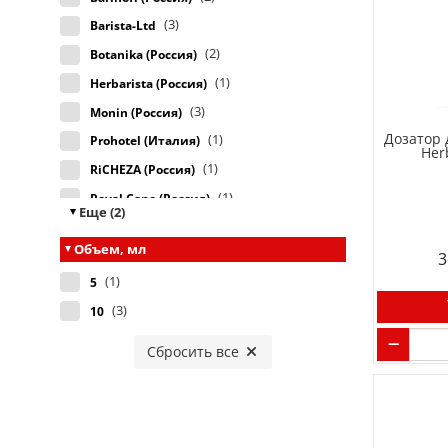
(3)
Barista-Ltd
(2)
Botanika (Россия)
(1)
Herbarista (Россия)
(3)
Monin (Россия)
Дозатор 
(1)
Prohotel (Италия)
Her
(1)
RiCHEZA (Россия)
(1)
Royal Cane (Россия)
Еще (2)
(1)
SunnySyrup (Тайвань)
Объем, мл
(4)
WTS?! (Россия)
3
(1)
5
(1)
Мамин рецепт (Россия)
(3)
10
Сбросить все