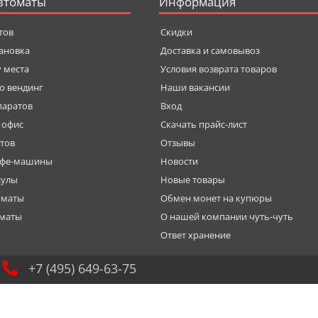
втоматы
Информация
тов
Скидки
тановка
Доставка и самовывоз
у места
Условия возврата товаров
о вендинг
Наши вакансии
паратов
Вход
 офис
Скачать прайс-лист
тов
Отзывы
офе-машины
Новости
сулы
Новые товары
оматы
Обмен монет на купюры
оматы
О нашей компании чуть-чуть
Ответ хранение
+7 (495) 649-63-75
© 2004-
2026 ООО "Бариста"
Кофейные и торговые автоматы: установка, обслуживание,
продажа, сервис
Соглашение об использовании конфиденциальных данных