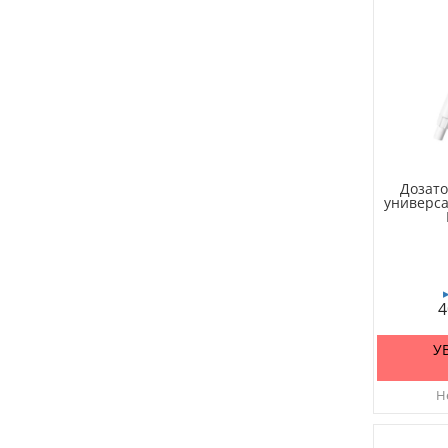
Дозато
универс
4
У
Не