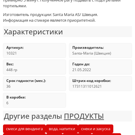
примерно 5 минут. Полученное рагу подавать с подогретыми
тортильями.
Изготовитель продукции: Santa Maria AS/ Швеция.
Информация на стикере является приоритетной.
Характеристики
Артикул:
Производитель:
10321
Santa-Maria (Швеция)
Вес:
Годен до:
448 гр
21.05.2022
Срок годности (мес.):
Штрих-код коробки:
36
17311311012621
В коробке:
6
Другие разделы
ПРОДУКТЫ
смеси для вендинга
вода, напитки
снеки и закуска