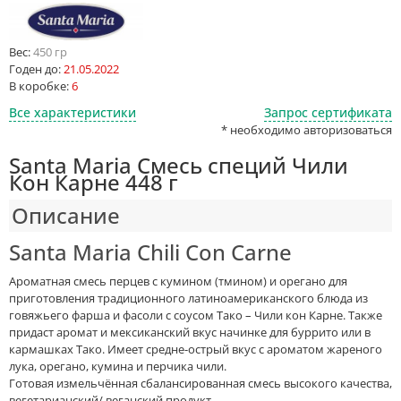
Вес:
450 гр
Годен до:
21.05.2022
В коробке:
6
Все характеристики
Запрос сертификата
* необходимо авторизоваться
Santa Maria Смесь специй Чили
Кон Карне 448 г
Описание
Santa Maria Chili Con Carne
Ароматная смесь перцев с кумином (тмином) и орегано для
приготовления традиционного латиноамериканского блюда из
говяжьего фарша и фасоли с соусом Тако – Чили кон Карне. Также
придаст аромат и мексиканский вкус начинке для буррито или в
кармашках Тако. Имеет средне-острый вкус с ароматом жареного
лука, орегано, кумина и перчика чили.
Готовая измельчённая сбалансированная смесь высокого качества,
вегетарианский/ веганский продукт.