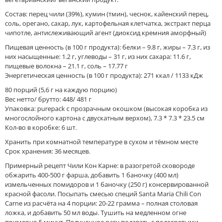
Состав: перец чили (39%), кумин (тмин), чеснок, кайенский перец,
соль, орегано, сахар, лук, картофельная клетчатка, экстракт перца
чипотле, антислеживающий агент (диоксид кремния аморфный)
Пищевая ценность (в 100 г продукта): белки – 9.8 г, жиры – 7.3 г, из
них насыщенные: 1.2 г, углеводы – 31 г, из них сахара: 11.6 г,
пищевые волокна – 21.1 г, соль – 17.77 г
Энергетическая ценность (в 100 г продукта): 271 ккал / 1133 кДж
80 порций (5,6 г на каждую порцию)
Вес нетто/ брутто: 448/ 481 г
Упаковка: purepack с прозрачным окошком (высокая коробка из
многослойного картона с двускатным верхом), 7.3 * 7.3 * 23.5 см
Кол-во в коробке: 6 шт.
Хранить при комнатной температуре в сухом и тёмном месте
Срок хранения: 36 месяцев.
Примерный рецепт Чили Кон Карне: в разогретой сковороде
обжарить 400-500 г фарша, добавить 1 баночку (400 мл)
измельченных помидоров и 1 баночку (250 г) консервированной
красной фасоли. Посыпать смесью специй Santa Maria Chili Con
Carne из расчёта на 4 порции: 20-22 грамма – полная столовая
ложка, и добавить 50 мл воды. Тушить на медленном огне