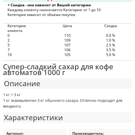
+ Скидка - она зависит от Вашей категории
Каждому клиенту назначается Категория: от 1 до 10
Категория зависит от объема покупок
Категория
Цена
Скидка
клиента
0
110
0.0 %
2
109
1.0 %
5
107
2.5 %
7
106
3.5 %
10
105
5.0 %
Супер-сладкий сахар для кофе
автоматов 1000 г
Описание
1 кг = 3 кг
1 кг эквивалентен 3 кг обычного сахара. Отлично подходит для
вендинга.
Характеристики
Артикул:
Производитель: