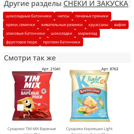
Другие разделы
СНЕКИ И ЗАКУСКА
шоколадные батончики
чипсы
печенье пряники
орехи, семечки
жевательные резинки
круассаны
вафли
злаковые батончики
шоколадки
мармелад
фруктовое пюре
протеин батончики
Смотри так же
Арт. 21041
Арт. 8763
Сухарики TIM MIX Вареные
Сухарики Кириешки Light