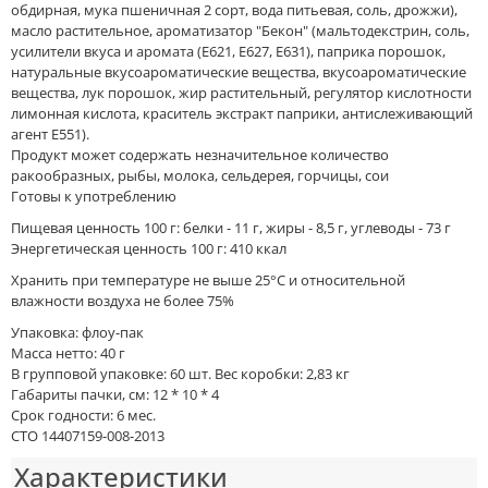
обдирная, мука пшеничная 2 сорт, вода питьевая, соль, дрожжи),
масло растительное, ароматизатор "Бекон" (мальтодекстрин, соль,
усилители вкуса и аромата (Е621, Е627, Е631), паприка порошок,
натуральные вкусоароматические вещества, вкусоароматические
вещества, лук порошок, жир растительный, регулятор кислотности
лимонная кислота, краситель экстракт паприки, антислеживающий
агент Е551).
Продукт может содержать незначительное количество
ракообразных, рыбы, молока, сельдерея, горчицы, сои
Готовы к употреблению
Пищевая ценность 100 г: белки - 11 г, жиры - 8,5 г, углеводы - 73 г
Энергетическая ценность 100 г: 410 ккал
Хранить при температуре не выше 25°С и относительной
влажности воздуха не более 75%
Упаковка: флоу-пак
Масса нетто: 40 г
В групповой упаковке: 60 шт. Вес коробки: 2,83 кг
Габариты пачки, см: 12 * 10 * 4
Срок годности: 6 мес.
СТО 14407159-008-2013
Характеристики