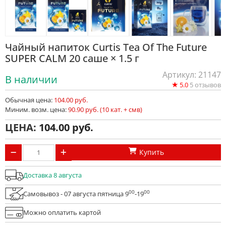
Чайный напиток Curtis Tea Of The Future
SUPER CALM 20 саше × 1.5 г
Артикул: 21147
В наличии
★
5.0
5
отзывов
Обычная цена:
104.00 руб.
Миним. возм. цена:
90.90 руб. (10 кат. + смв)
ЦЕНА:
104.00
Купить
Доставка 8 августа
00
00
Самовывоз - 07 августа пятница 9
-19
Можно оплатить картой