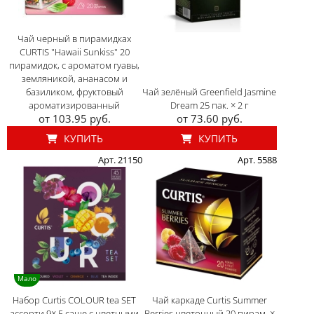
Чай черный в пирамидках
CURTIS "Hawaii Sunkiss" 20
пирамидок, с ароматом гуавы,
земляникой, ананасом и
базиликом, фруктовый
Чай зелёный Greenfield Jasmine
ароматизированный
Dream 25 пак. × 2 г
от 103.95 руб.
от 73.60 руб.
КУПИТЬ
КУПИТЬ
Арт. 21150
Арт. 5588
Мало
Набор Curtis COLOUR tea SET
Чай каркаде Curtis Summer
ассорти 9× 5 саше с цветными
Berries цветочный 20 пирам. ×