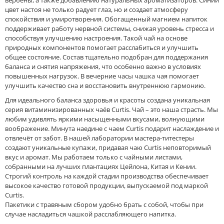
цвет настоя не только радует глаз, но и создает атмосферу
спокойствия и умиротворения. Обогащенный магнием напиток
поддерживает работу нервной системы, снижая уровень стресса и
способствуя улучшению настроения. Такой чай на основе
природных компонентов помогает расслабиться и улучшить
общее состояние. Состав тщательно подобран для поддержания
баланса и снятия напряжения, что особенно важно в условиях
повышенных нагрузок. В вечерние часы чашка чая помогает
улучшить качество сна и восстановить внутреннюю гармонию.
Для идеального баланса здоровья и красоты создана уникальная
серия витаминизированных чаёв Curtis. Чай – это наша страсть. Мы
любим удивлять яркими насыщенными вкусами, волнующими
воображение. Минута наедине с чаем Curtis подарит наслаждение и
отвлечёт от забот. В нашей лаборатории мастера-титестеры
создают уникальные купажи, придавая чаю Curtis неповторимый
вкус и аромат. Мы работаем только с чайными листами,
собранными на лучших плантациях Цейлона, Китая и Кении.
Строгий контроль на каждой стадии производства обеспечивает
высокое качество готовой продукции, выпускаемой под маркой
Curtis.
Пакетики с травяным сбором удобно брать с собой, чтобы при
случае насладиться чашкой расслабляющего напитка.