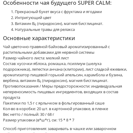
Особенности чая будущего SUPER CALM:
Прекрасный букет вкуса с фруктама и ягодами
Интригующий цвет
Витамин B
(пиридоксин), магния бисглицинат.
6
Натуральные травы для релакса
Основные характеристики
Чай цветочно-травяной байховый ароматизированный с
растительными добавками для нервной системы
Размер чайного листа: мелкий лист
Состав: кусочки яблока, ромашка, псиллиум (шелуха
подорожника), лепестки анчана (клитории), лист сладкой ежевики,
ароматизатор пищевой горький апельсин, карамбола и бузина,
вербена, витамин B
(пиридоксин), магния бисглицинат.
6
Противопоказания / Меры предосторожности: индивидуальная
непереносимость пищевых ингредиентов, входящих в состав
продукта
Пакетики по 1,5 г с ярлычком в фольгированный саше
Кол-во в коробке: 20 шт. в картонной упаковке, в пленке
Вес нетто / полный: 30 / 68 г
Размер упаковки (в*ш*г), см: 15 * 8 * 7
Способ приготовления: заваривать в чашке или заварочном