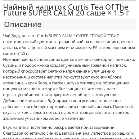
Чайный напиток Curtis Tea Of The
Future SUPER CALM 20 саше × 1.5 г
Описание
Чай будущего от Curtis SUPER CALM / СУПЕР СПОКОЙСТВИЕ –
пакетированный цветочно-травяной чай на основе синих цветков
анчана, обогащенный магнием и витамином В6 в фольгированных
саше по 1,5 г.
Нежный чай на основе синих цветков анчана (клитории), ромашки,
бузины и подорожника создает уникальный травяной напиток,
который способствует снятию напряжения и улучшению
настроения. В составе напитка присутствуют кусочки яблока,
апельсина, карамбола, а также шелуха псиллиума, обогащенная
пищевым магнием в форме бисглицината, что повышает
стрессоустойчивость и поддерживает общее самочувствие.
Добавление витамина B
(пиридоксина) усиливает полезное
6
действие, способствуя нормализации нервной системы. Приятный
вкус с легкой сладкой ноткой и аромат трав делают этот напиток
желанным участником любого чаепития.
Вкус напитка постепенно раскрывается при заваривании,
благодаря сочетанию синих цветков анчана, лепестков ромашки и
вербены, а также добавлению натуральных ароматизаторов. Синий