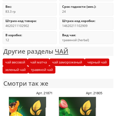
Вес:
Срок годности (мес.):
83.3 гр
24
Штрих-код товара:
Штрих-код коробки:
4620211102902
14620211102909
В коробке:
Вид чая:
12
травяной (herbal)
Другие разделы
ЧАЙ
чай весовой
чай матча
чай замороженый
черный чай
зеленый чай
травяной чай
Смотри так же
Арт. 21871
Арт. 21805