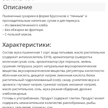
Описание
Пшеничные сухарики в форме брусочков: к "пенным" и
прохладительным напиткам, супам и для перекуса.
– Из свежеиспеченного хлеба.
– Без обжарки во фритюре.
– С пользой злаков.
Характеристики:
Состав: мука пшеничная 1 сорт, вода питьевая, масло растительное
(содержит антиокислитель Е319), ароматизатор (сыворотка
молочная сухая, соль, ароматизатор (лук порошок, зелень
сушеная: петрушка, укроп; натуральные вкусоароматические
вещества, вкусоароматические вещества, регуляторы кислотности:
яблочная кислота, диацетат натрия, лимонная кислота; белок
растительный гидролизованный (соя)), сахар, усилители вкуса и
аромата: глутамат натрия, гуанилат натрия, инозинат натрия),
масло растительное, соль, мука ржаная обдирная, дрожжи
хлебопекарные.
Готовы к употреблению. Продукт содержит глютен. Продукт может
содержать незначительное количество ракообразных, рыбы,
молока, сельдерея, горчицы, сои.