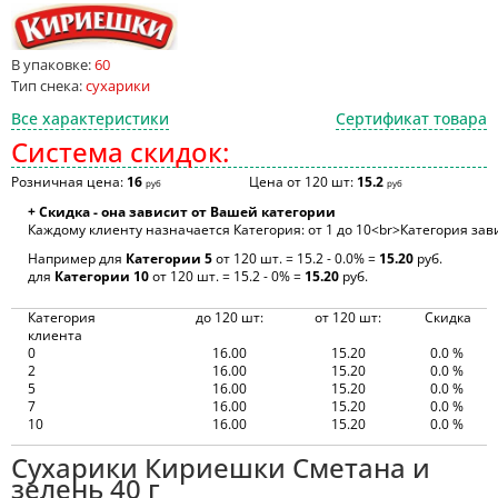
В упаковке:
60
Тип снека:
сухарики
Все характеристики
Сертификат товара
Система скидок:
Розничная цена:
16
Цена от 120 шт:
15.2
руб
руб
+ Скидка - она зависит от Вашей категории
Каждому клиенту назначается Категория: от 1 до 10<br>Категория зав
Например для
Категории 5
от 120 шт. = 15.2 - 0.0% =
15.20
руб.
для
Категории 10
от 120 шт. = 15.2 - 0% =
15.20
руб.
Категория
до 120 шт:
от 120 шт:
Скидка
клиента
0
16.00
15.20
0.0 %
2
16.00
15.20
0.0 %
5
16.00
15.20
0.0 %
7
16.00
15.20
0.0 %
10
16.00
15.20
0.0 %
Сухарики Кириешки Сметана и
зелень 40 г