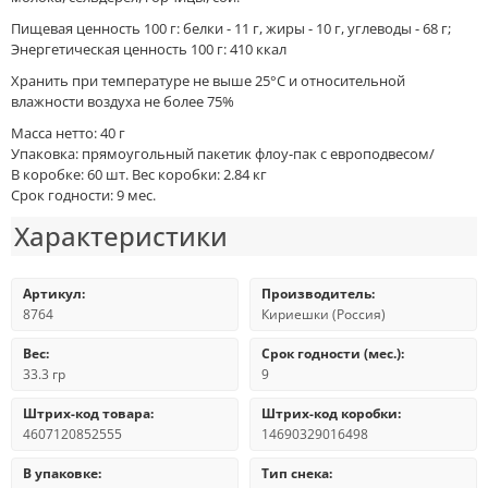
Пищевая ценность 100 г: белки - 11 г, жиры - 10 г, углеводы - 68 г;
Энергетическая ценность 100 г: 410 ккал
Хранить при температуре не выше 25°С и относительной
влажности воздуха не более 75%
Масса нетто: 40 г
Упаковка: прямоугольный пакетик флоу-пак с европодвесом/
В коробке: 60 шт. Вес коробки: 2.84 кг
Срок годности: 9 мес.
Характеристики
Артикул:
Производитель:
8764
Кириешки (Россия)
Вес:
Срок годности (мес.):
33.3 гр
9
Штрих-код товара:
Штрих-код коробки:
4607120852555
14690329016498
В упаковке:
Тип снека: