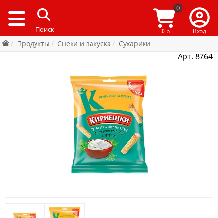
0
0 р
Вход
Продукты
Снеки и закуска
Сухарики
Арт. 8764